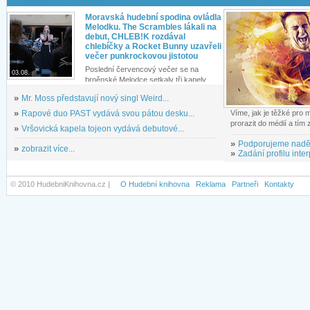
Moravská hudební spodina ovládla
Melodku. The Scrambles lákali na
debut, CHLEB!K rozdával
chlebíčky a Rocket Bunny uzavřeli
večer punkrockovou jistotou
Poslední červencový večer se na
03.08.
brněnské Melodce setkaly tři kapely...
»
Mr. Moss představují nový singl Weird...
»
Rapové duo PAST vydává svou pátou desku...
Víme, jak je těžké pro
prorazit do médií a tím
»
Vršovická kapela tojeon vydává debutové...
»
Podporujeme nadě
»
zobrazit více...
»
Zadání profilu inter
© 2010 HudebniKnihovna.cz |
O Hudební knihovna
Reklama
Partneři
Kontakty