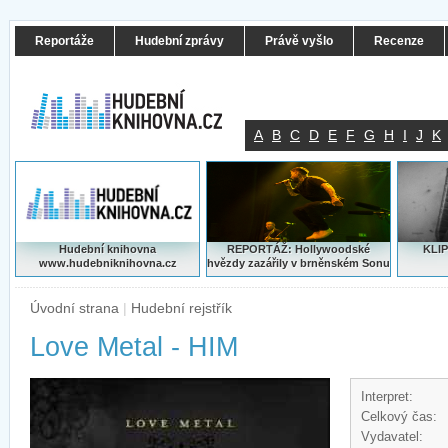
Reportáže
Hudební zprávy
Právě vyšlo
Recenze
A
B
C
D
E
F
G
H
I
J
K
Hudební knihovna
REPORTÁŽ: Hollywoodské
KLIP
www.hudebniknihovna.cz
hvězdy zazářily v brněnském Sonu
Úvodní strana
|
Hudební rejstřík
Love Metal - HIM
Interpret:
Celkový čas:
Vydavatel: