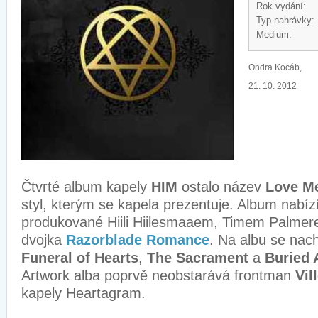
Rok vydání:
Typ nahrávky:
Medium:
Ondra Kocáb,
21. 10. 2012
Čtvrté album kapely
HIM
ostalo název
Love Me
styl, kterým se kapela prezentuje. Album nabízí
produkované Hiili Hiilesmaaem, Timem Palmere
dvojka
Razorblade Romance
. Na albu se nac
Funeral of Hearts
,
The Sacrament
a
Buried 
Artwork alba poprvě neobstarává frontman
Vil
kapely Heartagram.