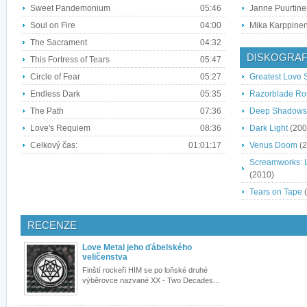
Sweet Pandemonium
05:46
Janne Puurtine
Soul on Fire
04:00
Mika Karppinen 
The Sacrament
04:32
DISKOGRAF
This Fortress of Tears
05:47
Circle of Fear
05:27
Greatest Love 
Endless Dark
05:35
Razorblade R
The Path
07:36
Deep Shadows a
Love's Requiem
08:36
Dark Light
(200
Celkový čas:
01:01:17
Venus Doom
(2
Screamworks: L
(2010)
Tears on Tape
(
RECENZE
Love Metal jeho ďábelského
veličenstva
Finští rockeři HIM se po loňské druhé
výběrovce nazvané XX - Two Decades...