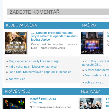
ZADEJTE KOMENTÁŘ
KLUBOVÁ SCÉNA
NAŽIVO
12. Koncert pro Kaštánka pod
Q
širým nebem v legendárním klubu
K
Modrá Vopice
D
Čas letí neskutečně rychle.... I letos se
Q
bude 8. srpna v klubu Modrá...
28.07.
07.08.
»
Magický večer a dvojitý křest na Cargo...
»
Kurt Vile přiveze
nejosobnější...
»
Indie večer na smíchovské náplavce
»
Slavící Kandráčov
»
Jana Uriel Kratochvílová s kapelou Illuminati.ca...
»
Mezi melancholií a
»
zobrazit více...
»
zobrazit více...
PRÁVĚ VYŠLO
FESTIVALY
Montáž 1996–2014
Fe
»
Traband
rů
g
Nová retrospektiva v dvaceti jedna