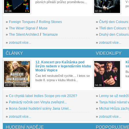
V 
písních přináší průřez proměnlivou...
pr
02.08.
02.08.
»
Foreign Tongues
/
Rolling Stones
»
Čtvrtý den Colours:
»
The Wow! Signal
/
Muse
»
Třetí den Colours: 
»
The Silent Architect
/
Teramaze
»
Druhý den Colours: 
»
zobrazit více...
»
zobrazit více...
ČLÁNKY
VIDEOKLIPY
12. Koncert pro Kaštánka pod
Kř
širým nebem v legendárním klubu
si
Modrá Vopice
Bu
Čas letí neskutečně rychle.... I letos se
ka
bude 8. srpna v klubu Modrá...
28.07.
04.08.
»
Co chystá label Indies Scope pro rok 2026?
»
Lenny se už nedrží
»
Patnáctý ročník cen Vinyla zveřejnil...
»
Tanja hlásí návrat v
»
Ikona české hudební scény Jana Uriel...
»
Michal Hrůza zachyc
»
zobrazit více...
»
zobrazit více...
HUDEBNÍ NADĚJE
PODPORUJEME