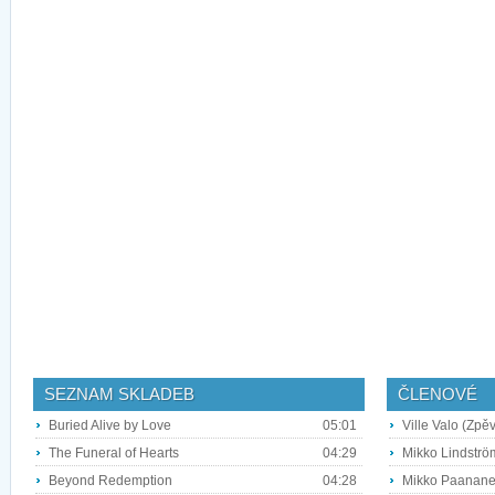
SEZNAM SKLADEB
ČLENOVÉ
Buried Alive by Love
05:01
Ville Valo (Zpěv
The Funeral of Hearts
04:29
Mikko Lindströ
Beyond Redemption
04:28
Mikko Paananen