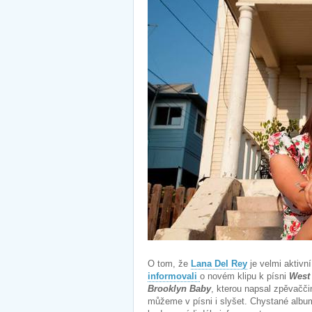
O tom, že
Lana Del Rey
je velmi aktivn
informovali
o novém klipu k písni
West
Brooklyn Baby
, kterou napsal zpěvačči
můžeme v písni i slyšet. Chystané albu