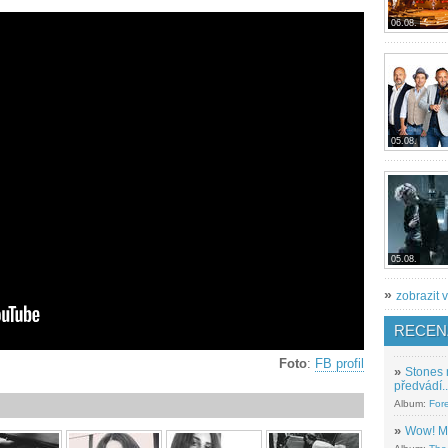
06.08.
05.08.
05.08.
»
zobrazit v
RECEN
Foto
:
FB profil
»
Stones 
předvádí..
Album:
For
»
Wow! M