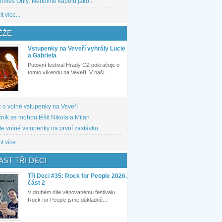
imes Only: Neřídíme kapelu jako...
t více...
ĚŽE
Vstupenky na Veveří vyhrály Lucie
a Gabriela
Putovní festival Hrady CZ pokračuje o
tomto víkendu na Veveří. V naší...
 o volné vstupenky na Veveří
ník se mohou těšit Nikola a Milan
te volné vstupenky na první zastávku...
t více...
ST TŘI DECI
Tři Deci #35: Rock for People 2026,
část 2
V druhém díle věnovanému festivalu
Rock for People jsme důkladně...