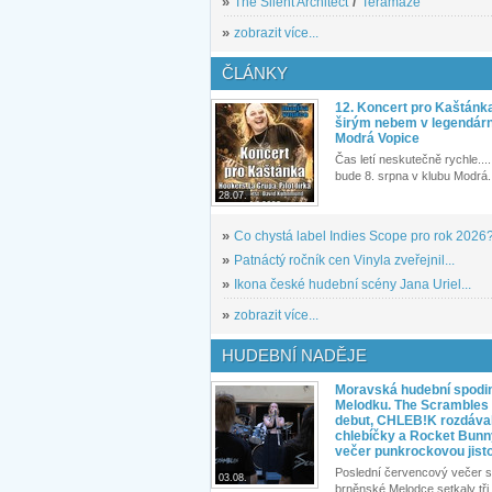
»
The Silent Architect
/
Teramaze
»
zobrazit více...
ČLÁNKY
12. Koncert pro Kaštánk
širým nebem v legendár
Modrá Vopice
Čas letí neskutečně rychle.... 
bude 8. srpna v klubu Modrá.
28.07.
»
Co chystá label Indies Scope pro rok 2026
»
Patnáctý ročník cen Vinyla zveřejnil...
»
Ikona české hudební scény Jana Uriel...
»
zobrazit více...
HUDEBNÍ NADĚJE
Moravská hudební spodin
Melodku. The Scrambles l
debut, CHLEB!K rozdáva
chlebíčky a Rocket Bunn
večer punkrockovou jist
Poslední červencový večer s
03.08.
brněnské Melodce setkaly tři 