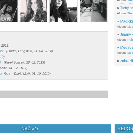
Album:
The
»
Tichý ar
Album:
The 
»
Magické
Album:
Mag
»
Jinany –
Album:
Ptác
. 2012)
»
Megadeth
ast
(Ondřej Lengsfeld, 14. 04. 2014)
Album:
Meg
012)
»
zobrazit
h
(Karel Souček, 28. 02. 2013)
sche, 14. 12. 2012)
el Rey
(David Malý, 01. 10. 2012)
NAŽIVO
REPOR