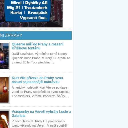
NÍ ZPRÁVY
Queenie míří do Prahy a rozezní
Křižíkovu fontánu
Další zastávkou výročního turné kapely
Queenie bude Praha. V úterý 11. srpna se
v rámci 20 let Tour představí...
Kurt Vile přiveze do Prahy svou
dosud nejosobnější nahrávku
Americký hudebník Kurt Vile se po čase
vrací do Prahy společně se svou kapelou
The Violators. V rámci koncertní šňůry...
Vstupenky na Veveří vyhrály Lucie a
Gabriela
Putovní festival Hrady CZ pokračuje o
tomto víkendu na Veveří. V naší soutěži