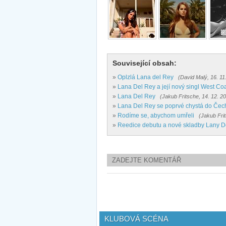
Související obsah:
»
Oplzlá Lana del Rey
(David Malý, 16. 11
»
Lana Del Rey a její nový singl West Co
»
Lana Del Rey
(Jakub Fritsche, 14. 12. 2
»
Lana Del Rey se poprvé chystá do Čec
»
Rodíme se, abychom umřeli
(Jakub Frit
»
Reedice debutu a nové skladby Lany D
ZADEJTE KOMENTÁŘ
KLUBOVÁ SCÉNA