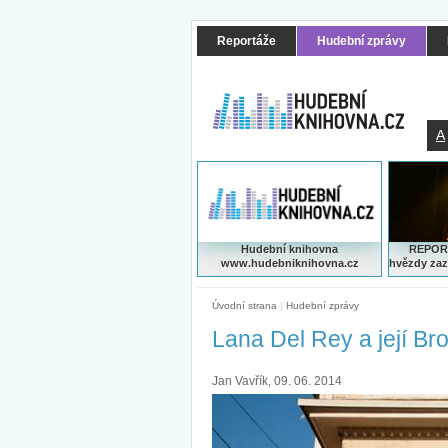
Reportáže
Hudební zprávy
A
Hudební knihovna
REPORT
www.hudebniknihovna.cz
hvězdy zaz
Úvodní strana
|
Hudební zprávy
Lana Del Rey a její Br
Jan Vavřík, 09. 06. 2014