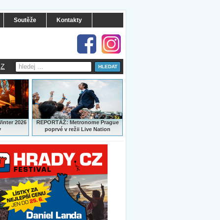
Soutěže
Kontakty
Z
:
Winter 2026
REPORTÁŽ
Metronome Prague
y
poprvé v režii Live Nation