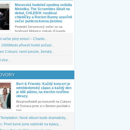
Moravská hudební spodina ovládla
Melodku. The Scrambles lákali na
debut, CHLEB!K rozdával
chlebíčky a Rocket Bunny uzavřeli
večer punkrockovou jistotou
Poslední červencový večer se na
brněnské Melodce setkaly tři kapely...
 večer plný emocí – Charlie...
1000Mods přivezli horké počasí...
den Colours: ranní peozie, ženský...
 více...
OVORY
Bert & Friends: Každý koncert je
wimbledonský zápas a každý den
je bílé plátno, na kterém tvoříme
obrazy.
Bezprostředně po koncertě na Colours
of Ostrava jsme si s Bertem povídali o
tom,...
 Temptation: Nové album bude dramaticky...
: První turné jsme odehráli na kytary,...