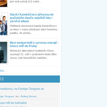
jste moli vyhrát 2x2 volné...
Slavící Kandráčovci přivezou do
pražského Gauče největší hity i
výroční album
Oblíbená slovenská kapela Kandráčovci
se letos v srpnu představí také českému
publiku. Ve středu...
Mezi melancholií a syrovou energií –
h3nce míří do Prahy
Německý alternativní hudebník h3nce
vystoupí 21. září v pražském klubu Bike
Jesus, kde fanouškům nabídne...
íce...
ZE
nestárnou, na Foreign Tongues se
.
eign Tongues
Int.:
Rolling Stones
use míří ke hvězdám