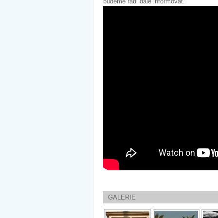
budeme rádi dále informovat.
GALERIE