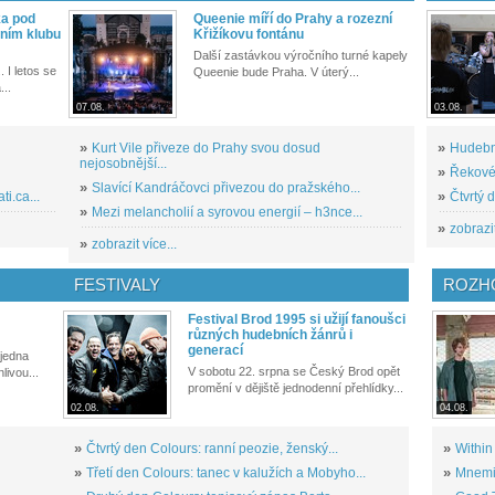
ka pod
Queenie míří do Prahy a rozezní
ním klubu
Křižíkovu fontánu
Další zastávkou výročního turné kapely
. I letos se
Queenie bude Praha. V úterý...
...
07.08.
03.08.
»
Kurt Vile přiveze do Prahy svou dosud
»
Hudební
nejosobnější...
»
Řekové 
»
Slavící Kandráčovci přivezou do pražského...
i.ca...
»
Čtvrtý 
»
Mezi melancholií a syrovou energií – h3nce...
»
zobrazit
»
zobrazit více...
FESTIVALY
ROZH
Festival Brod 1995 si užijí fanoušci
různých hudebních žánrů i
generací
 jedna
V sobotu 22. srpna se Český Brod opět
livou...
promění v dějiště jednodenní přehlídky...
02.08.
04.08.
»
Čtvrtý den Colours: ranní peozie, ženský...
»
Within
»
Třetí den Colours: tanec v kalužích a Mobyho...
»
Mnemic