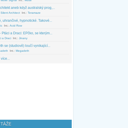
 Wow! Signal
Int.:
Muse
chitekt aneb když australský prog,...
Silent Architect
Int.:
Teramaze
, uhrančivé, hypnotické. Takové...
ic
Int.:
Acid Row
 Ptáci a Draci: EPčko, se kterým...
i a Draci
Int.:
Jinany
 se (studiově) loučí vynikající...
adeth
Int.:
Megadeth
 více...
TÁŽE