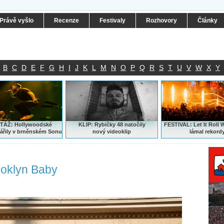
Právě vyšlo
Recenze
Festivaly
Rozhovory
Články
B
C
D
E
F
G
H
I
J
K
L
M
N
O
P
Q
R
S
T
U
V
W
X
Y
ÁŽ: Hollywoodské
KLIP: Rybičky 48 natočily
FESTIVAL:
Let It Roll 
ářily v brněnském Sonu
nový
videoklip
lámal rekord
ooklyn Baby