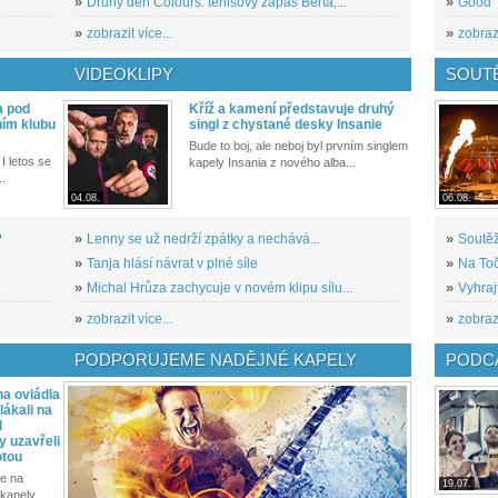
»
Druhý den Colours: tenisový zápas Berta,...
»
Good T
»
zobrazit více...
»
zobrazi
VIDEOKLIPY
SOUT
a pod
Kříž a kamení představuje druhý
ním klubu
singl z chystané desky Insanie
Bude to boj, ale neboj byl prvním singlem
I letos se
kapely Insania z nového alba...
..
04.08.
06.08.
?
»
Lenny se už nedrží zpátky a nechává...
»
Soutěž
»
Tanja hlásí návrat v plné síle
»
Na Toč
»
Michal Hrůza zachycuje v novém klipu sílu...
»
Vyhraj
»
zobrazit více...
»
zobrazi
PODPORUJEME NADĚJNÉ KAPELY
PODCA
a ovládla
ákali na
l
y uzavřeli
otou
e na
19.07.
kapely...