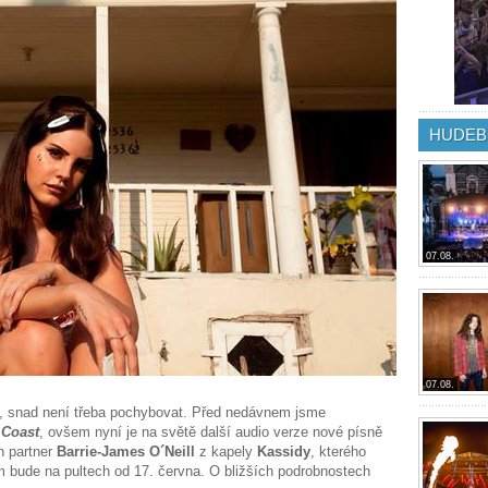
HUDEB
07.08.
07.08.
í, snad není třeba pochybovat. Před nedávnem jsme
 Coast
, ovšem nyní je na světě další audio verze nové písně
n partner
Barrie-James O´Neill
z kapely
Kassidy
, kterého
m bude na pultech od 17. června. O bližších podrobnostech