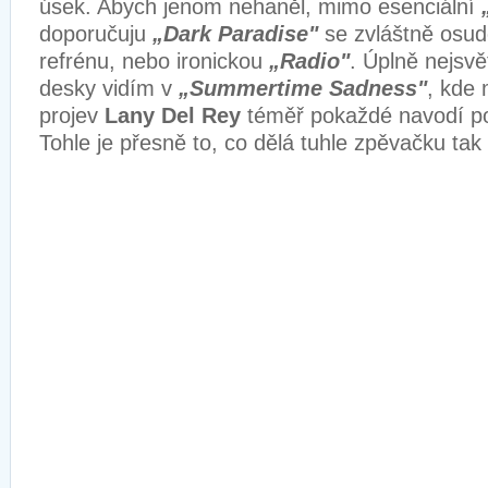
úsek. Abych jenom nehaněl, mimo esenciální
doporučuju
„Dark Paradise"
se zvláštně osud
refrénu, nebo ironickou
„Radio"
. Úplně nejsvě
desky vidím v
„Summertime Sadness"
, kde
projev
Lany Del Rey
téměř pokaždé navodí po
Tohle je přesně to, co dělá tuhle zpěvačku tak