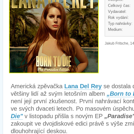
Celkový čas:
Vydavatel:
Rok vydání:
Typ nahrávky:
Medium:
Jakub Fritsche, 1
Americká zpěvačka
Lana Del Rey
se dostala
většiny lidí až svým letošním albem
„Born to 
není její první zkušenost. První nahrávací kon
ve svých dvaceti letech. Po masovém úspěch
Die"
v listopadu přišla s novým EP
„Paradise
zakoupit ve dvojdiskové edici právě s výše z
dlouhohrající deskou.