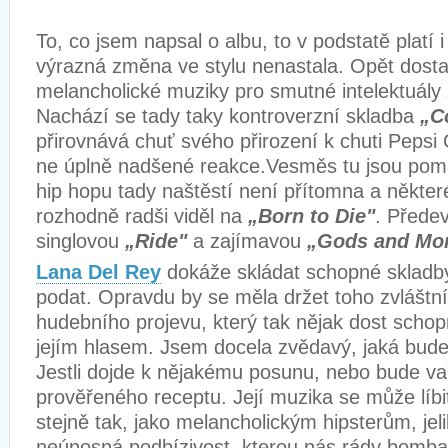
To, co jsem napsal o albu, to v podstatě platí
výrazná změna ve stylu nenastala. Opět dost
melancholické muziky pro smutné intelektuály 
Nachází se tady taky kontroverzní skladba
„C
přirovnává chuť svého přirození k chuti Pepsi 
ne úplně nadšené reakce.Vesměs tu jsou poma
hip hopu tady naštěstí není přítomna a někter
rozhodně radši viděl na
„Born to Die"
. Přede
singlovou
„Ride"
a zajímavou
„Gods and Mon
Lana Del Rey
dokáže skládat schopné skladby
podat. Opravdu by se měla držet toho zvláštní
hudebního projevu, který tak nějak dost scho
jejím hlasem. Jsem docela zvědavý, jaká bude j
Jestli dojde k nějakému posunu, nebo bude vař
prověřeného receptu. Její muzika se může líb
stejně tak, jako melancholickým hipsterům, jel
neúnosná podbízivost, kterou nás rády bomba