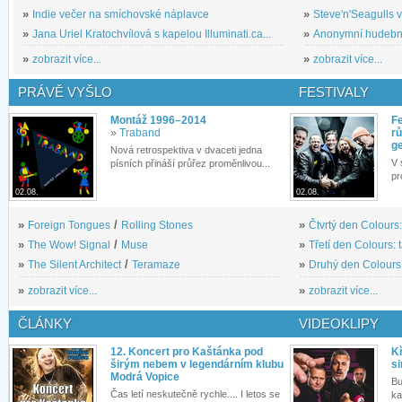
»
Indie večer na smíchovské náplavce
»
Steve'n'Seagulls v 
»
Jana Uriel Kratochvílová s kapelou Illuminati.ca...
»
Anonymní hudební 
»
zobrazit více...
»
zobrazit více...
PRÁVĚ VYŠLO
FESTIVALY
Montáž 1996–2014
Fe
»
Traband
rů
g
Nová retrospektiva v dvaceti jedna
V 
písních přináší průřez proměnlivou...
pr
02.08.
02.08.
»
Foreign Tongues
/
Rolling Stones
»
Čtvrtý den Colours:
»
The Wow! Signal
/
Muse
»
Třetí den Colours: 
»
The Silent Architect
/
Teramaze
»
Druhý den Colours: 
»
zobrazit více...
»
zobrazit více...
ČLÁNKY
VIDEOKLIPY
12. Koncert pro Kaštánka pod
Kř
širým nebem v legendárním klubu
si
Modrá Vopice
Bu
Čas letí neskutečně rychle.... I letos se
ka