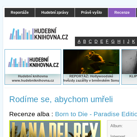
Reportáže
Hudební zprávy
Právě vyšlo
Recenze
A
B
C
D
E
F
G
H
I
J
K
Hudební knihovna
REPORTÁŽ: Hollywoodské
KLIP
www.hudebniknihovna.cz
hvězdy zazářily v brněnském Sonu
Rodíme se, abychom umřeli
Recenze alba :
Born to Die - Paradise Editi
Album:
Interpret: