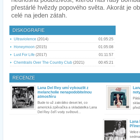
přestárlé hvězdy popového světa. Akorát je ob
celé na jeden zátah.
DISKOGRAFIE
Ultraviolence
(2014)
01:05:25
Honeymoon
(2015)
01:05:08
Lust For Life
(2017)
01:11:57
Chemtrails Over The Country Club
(2021)
00:45:21
RECENZE
Lana Del Rey umí vykouzlit z
Lan
melancholie nenapodobitelnou
not
atmosféru
Pátá
Bude to už zakrátko deset let, co
skla
americká zpěvačka a skladatelka Lana
před
Del Rey čeří vody světové...
Lana 
Přine
Velice
sedmad