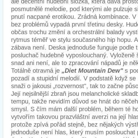
ale decentní hudební složka, která dává prosto
posmutnělé melodie, pod kterými ale pulzuje sil
pnutí nacpané erotikou. Zrádná kombinace. V 
bez problémů vypadá první třetinu desky. Hud
občas trochu změní a orchestrální balady vyst
rytmus téměř ve stylu současného hip hopu. A
zábava není. Deska jednoduše funguje podle to
posluchač hudebně vyposlouchaný. Vyloženě š
snad ani není, ale to zpracování nápadů je ně
Totálně otravná je
„Diet Mountain Dew"
s pod
pozadí a stupidní melodií. V podstatě když s
snaži o jakousi „rozvernost", tak to začne půso
Její nejsilnější zbraň jsou melancholické skla
tempu, takže nevidím důvod se hnát do něčeh
smysl. S čím mám další problém, během té ho
vytvořím takovou prazvláštní averzi na její hla
protože zpívá pořád stejně, bez nějakých výst
jednoduše není hlas, který musím poslouchat 