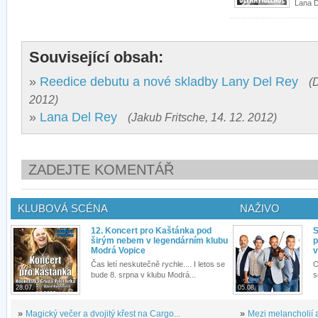
Lana D
Související obsah:
»
Reedice debutu a nové skladby Lany Del Rey
(
2012)
»
Lana Del Rey
(Jakub Fritsche, 14. 12. 2012)
ZADEJTE KOMENTÁŘ
KLUBOVÁ SCÉNA
NAŽIVO
12. Koncert pro Kaštánka pod
S
širým nebem v legendárním klubu
p
Modrá Vopice
v
Čas letí neskutečně rychle.... I letos se
O
bude 8. srpna v klubu Modrá...
s
28.07.
05.08.
»
Magický večer a dvojitý křest na Cargo...
»
Mezi melancholií a