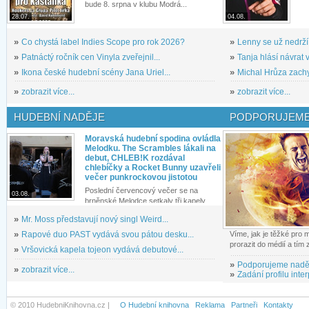
bude 8. srpna v klubu Modrá...
28.07.
04.08.
»
Co chystá label Indies Scope pro rok 2026?
»
Lenny se už nedrží
»
Patnáctý ročník cen Vinyla zveřejnil...
»
Tanja hlásí návrat v
»
Ikona české hudební scény Jana Uriel...
»
Michal Hrůza zachyc
»
zobrazit více...
»
zobrazit více...
HUDEBNÍ NADĚJE
PODPORUJEME
Moravská hudební spodina ovládla
Melodku. The Scrambles lákali na
debut, CHLEB!K rozdával
chlebíčky a Rocket Bunny uzavřeli
večer punkrockovou jistotou
Poslední červencový večer se na
03.08.
brněnské Melodce setkaly tři kapely...
»
Mr. Moss představují nový singl Weird...
»
Rapové duo PAST vydává svou pátou desku...
Víme, jak je těžké pro
prorazit do médií a tím
»
Vršovická kapela tojeon vydává debutové...
»
Podporujeme nadě
»
zobrazit více...
»
Zadání profilu inter
© 2010 HudebniKnihovna.cz |
O Hudební knihovna
Reklama
Partneři
Kontakty