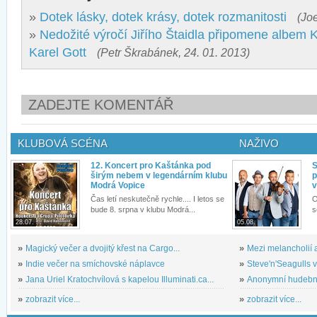
»
Dotek lásky, dotek krásy, dotek rozmanitosti
(Joe
»
Nedožité výročí Jiřího Štaidla připomene albem K
Karel Gott
(Petr Škrabánek, 24. 01. 2013)
ZADEJTE KOMENTÁŘ
KLUBOVÁ SCÉNA
NAŽIVO
12. Koncert pro Kaštánka pod
S
širým nebem v legendárním klubu
p
Modrá Vopice
v
Čas letí neskutečně rychle.... I letos se
O
bude 8. srpna v klubu Modrá...
s
28.07.
05.08.
»
Magický večer a dvojitý křest na Cargo...
»
Mezi melancholií a
»
Indie večer na smíchovské náplavce
»
Steve'n'Seagulls v 
»
Jana Uriel Kratochvílová s kapelou Illuminati.ca...
»
Anonymní hudební 
»
zobrazit více...
»
zobrazit více...