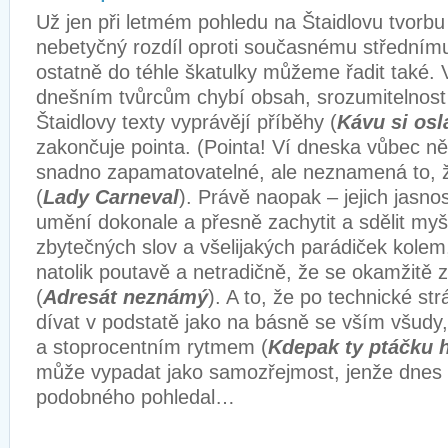
Už jen při letmém pohledu na Štaidlovu tvorbu
nebetyčný rozdíl oproti současnému střednímu
ostatně do téhle škatulky můžeme řadit také. V
dnešním tvůrcům chybí obsah, srozumitelnost 
Štaidlovy texty vyprávějí příběhy (
Kávu si os
zakončuje pointa. (Pointa! Ví dneska vůbec ně
snadno zapamatovatelné, ale neznamená to, že
(
Lady Carneval
). Právě naopak – jejich jasnos
umění dokonale a přesně zachytit a sdělit myš
zbytečných slov a všelijakých parádiček kole
natolik poutavě a netradičně, že se okamžitě 
(
Adresát neznámý
). A to, že po technické st
dívat v podstatě jako na básně se vším všudy
a stoprocentním rytmem (
Kdepak ty ptáčku 
může vypadat jako samozřejmost, jenže dnes 
podobného pohledal…