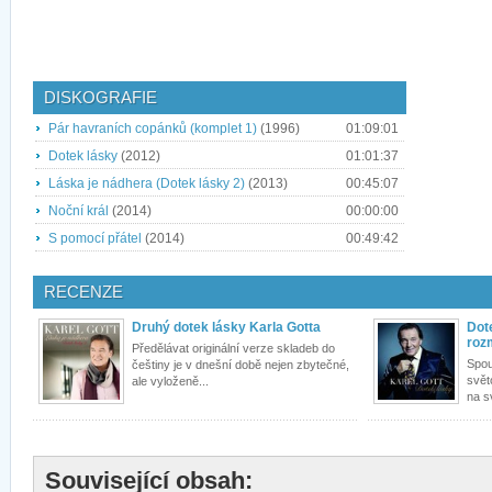
DISKOGRAFIE
Pár havraních copánků (komplet 1)
(1996)
01:09:01
Dotek lásky
(2012)
01:01:37
Láska je nádhera (Dotek lásky 2)
(2013)
00:45:07
Noční král
(2014)
00:00:00
S pomocí přátel
(2014)
00:49:42
RECENZE
Druhý dotek lásky Karla Gotta
Dote
roz
Předělávat originální verze skladeb do
Spou
češtiny je v dnešní době nejen zbytečné,
svět
ale vyloženě...
na s
Související obsah: