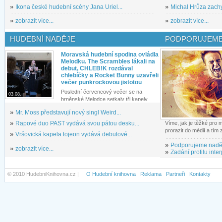
»
Ikona české hudební scény Jana Uriel...
»
Michal Hrůza zachyc
»
zobrazit více...
»
zobrazit více...
HUDEBNÍ NADĚJE
PODPORUJEME
Moravská hudební spodina ovládla
Melodku. The Scrambles lákali na
debut, CHLEB!K rozdával
chlebíčky a Rocket Bunny uzavřeli
večer punkrockovou jistotou
Poslední červencový večer se na
03.08.
brněnské Melodce setkaly tři kapely...
»
Mr. Moss představují nový singl Weird...
»
Rapové duo PAST vydává svou pátou desku...
Víme, jak je těžké pro
prorazit do médií a tím
»
Vršovická kapela tojeon vydává debutové...
»
Podporujeme nadě
»
zobrazit více...
»
Zadání profilu inter
© 2010 HudebniKnihovna.cz |
O Hudební knihovna
Reklama
Partneři
Kontakty