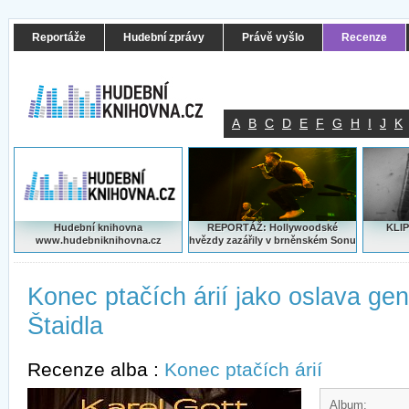
Reportáže
Hudební zprávy
Právě vyšlo
Recenze
A
B
C
D
E
F
G
H
I
J
K
Hudební knihovna
REPORTÁŽ: Hollywoodské
KLIP
www.hudebniknihovna.cz
hvězdy zazářily v brněnském Sonu
Konec ptačích árií jako oslava geni
Štaidla
Recenze alba :
Konec ptačích árií
Album: