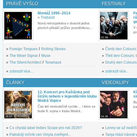
PRÁVĚ VYŠLO
FESTIVALY
Montáž 1996–2014
Fe
»
Traband
rů
g
Nová retrospektiva v dvaceti jedna
V 
písních přináší průřez proměnlivou...
pr
02.08.
02.08.
»
Foreign Tongues
/
Rolling Stones
»
Čtvrtý den Colours:
»
The Wow! Signal
/
Muse
»
Třetí den Colours: 
»
The Silent Architect
/
Teramaze
»
Druhý den Colours: 
»
zobrazit více...
»
zobrazit více...
ČLÁNKY
VIDEOKLIPY
12. Koncert pro Kaštánka pod
Kř
širým nebem v legendárním klubu
si
Modrá Vopice
Bu
Čas letí neskutečně rychle.... I letos se
ka
bude 8. srpna v klubu Modrá...
28.07.
04.08.
»
Co chystá label Indies Scope pro rok 2026?
»
Lenny se už nedrží
»
Patnáctý ročník cen Vinyla zveřejnil...
»
Tanja hlásí návrat v