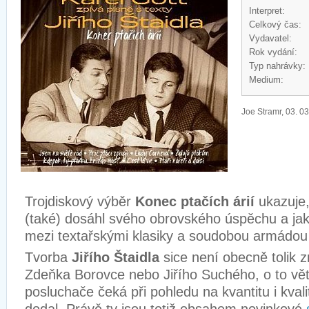
Interpret:
Celkový čas:
Vydavatel:
Rok vydání:
Typ nahrávky:
Medium:
Joe Stramr, 03. 0
Trojdiskový výběr
Konec ptačích árií
ukazuje
(také) dosáhl svého obrovského úspěchu a jak
mezi textařskými klasiky a soudobou armádou
Tvorba
Jiřího Štaidla
sice není obecně tolik z
Zdeňka Borovce nebo Jiřího Suchého, o to vě
posluchače čeká při pohledu na kvantitu i kvali