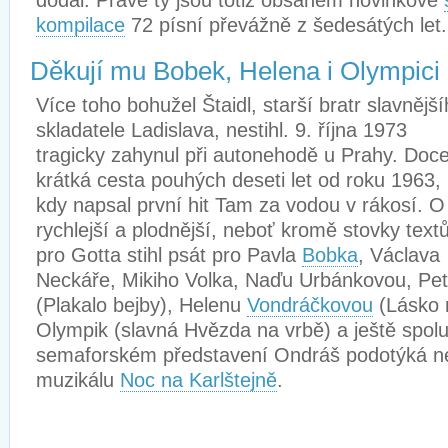
dodal. Právě ty jsou totiž obsahem novinkové
kompilace
72 písní převážně z šedesátých let.
Děkují mu Bobek, Helena i Olympici
Více toho bohužel Štaidl, starší bratr slavnějš
skladatele Ladislava, nestihl. 9. října 1973
tragicky zahynul při autonehodě u Prahy. Doce
krátká cesta pouhých deseti let od roku 1963,
kdy napsal první hit Tam za vodou v rákosí. O
rychlejší a plodnější, neboť kromě stovky text
pro Gotta stihl psát pro Pavla
Bobka
, Václava
Neckáře, Mikiho Volka, Naďu Urbánkovou, Pe
(Plakalo bejby), Helenu
Vondráčkovou
(Lásko m
Olympik (slavná Hvězda na vrbě) a ještě spol
semaforském představení Ondráš podotýká n
muzikálu
Noc na Karlštejně
.