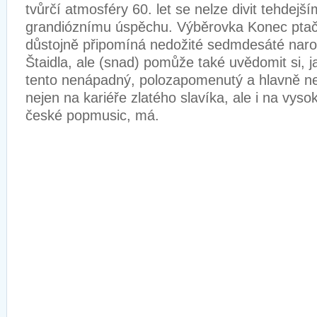
tvůrčí atmosféry 60. let se nelze divit tehdejš
grandióznímu úspěchu. Výběrovka Konec ptačí
důstojně připomíná nedožité sedmdesáté naroz
Štaidla, ale (snad) pomůže také uvědomit si, j
tento nenápadný, polozapomenutý a hlavně 
nejen na kariéře zlatého slavíka, ale i na vyso
české popmusic, má.