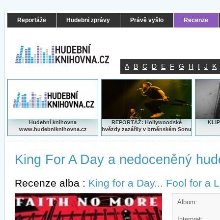
Reportáže
Hudební zprávy
Právě vyšlo
Recenze
A
B
C
D
E
F
G
H
I
J
K
Hudební knihovna
REPORTÁŽ: Hollywoodské
KLIP
www.hudebniknihovna.cz
hvězdy zazářily v brněnském Sonu
King For A Day a nedoceněný hude
Recenze alba :
King for a Day... Fool for a 
Album:
Interpret: