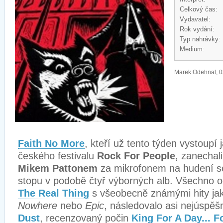
Celkový čas:
Vydavatel:
Rok vydání:
Typ nahrávky:
Medium:
Marek Odehnal, 0
Faith No More
, kteří už tento týden vystoupí 
českého festivalu
Rock For People
, zanechal
Mikem Pattonem
za mikrofonem na hudení s
stopu v podobě čtyř výborných alb. Všechno o
The Real Thing
s všeobecně známými hity j
Nowhere
nebo
Epic
, následovalo asi nejúspě
Dust
, recenzovaný počin
King For A Day... F