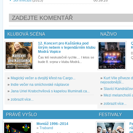
Sol Invictus
(2015)
00:39:26
ZADEJTE KOMENTÁŘ
KLUBOVÁ SCÉNA
NAŽIVO
12. Koncert pro Kaštánka pod
Q
širým nebem v legendárním klubu
K
Modrá Vopice
D
Čas letí neskutečně rychle.... I letos se
Q
bude 8. srpna v klubu Modrá...
28.07.
07.08.
»
Magický večer a dvojitý křest na Cargo...
»
Kurt Vile přiveze
nejosobnější...
»
Indie večer na smíchovské náplavce
»
Slavící Kandráčov
»
Jana Uriel Kratochvílová s kapelou Illuminati.ca...
»
Mezi melancholií a
»
zobrazit více...
»
zobrazit více...
PRÁVĚ VYŠLO
FESTIVALY
Montáž 1996–2014
Fe
»
Traband
rů
g