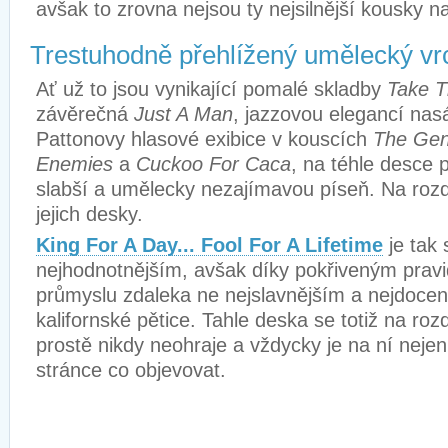
avšak to zrovna nejsou ty nejsilnější kousky n
Trestuhodně přehlížený umělecký vr
Ať už to jsou vynikající pomalé skladby
Take T
závěrečná
Just A Man
, jazzovou elegancí nas
Pattonovy hlasové exibice v kouscích
The Gen
Enemies
a
Cuckoo For Caca
, na téhle desce 
slabší a umělecky nezajímavou píseň. Na rozdíl
jejich desky.
King For A Day... Fool For A Lifetime
je tak 
nejhodnotnějším, avšak díky pokřiveným prav
průmyslu zdaleka ne nejslavnějším a nejdocen
kalifornské pětice. Tahle deska se totiž na roz
prostě nikdy neohraje a vždycky je na ní neje
stránce co objevovat.