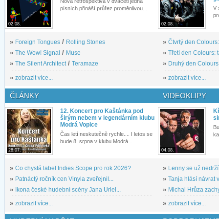
Nová retrospektiva v dvaceti jedna
V 
písních přináší průřez proměnlivou...
pr
02.08.
02.08.
»
Foreign Tongues
/
Rolling Stones
»
Čtvrtý den Colours:
»
The Wow! Signal
/
Muse
»
Třetí den Colours: 
»
The Silent Architect
/
Teramaze
»
Druhý den Colours: 
»
zobrazit více...
»
zobrazit více...
ČLÁNKY
VIDEOKLIPY
12. Koncert pro Kaštánka pod
Kř
širým nebem v legendárním klubu
si
Modrá Vopice
Bu
Čas letí neskutečně rychle.... I letos se
ka
bude 8. srpna v klubu Modrá...
28.07.
04.08.
»
Co chystá label Indies Scope pro rok 2026?
»
Lenny se už nedrží
»
Patnáctý ročník cen Vinyla zveřejnil...
»
Tanja hlásí návrat v
»
Ikona české hudební scény Jana Uriel...
»
Michal Hrůza zachyc
»
zobrazit více...
»
zobrazit více...