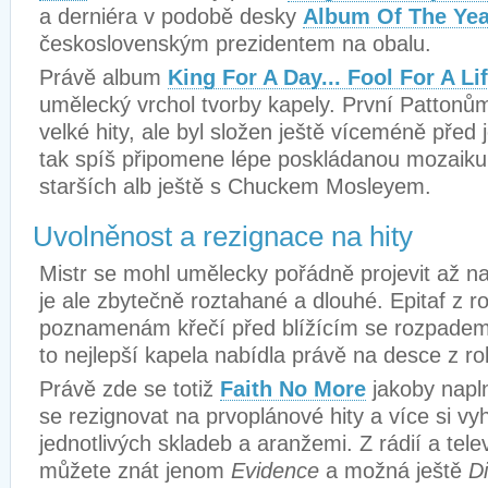
a derniéra v podobě desky
Album Of The Yea
československým prezidentem na obalu.
Právě album
King For A Day... Fool For A Li
umělecký vrchol tvorby kapely. První Pattonům
velké hity, ale byl složen ještě víceméně před
tak spíš připomene lépe poskládanou mozaik
starších alb ještě s Chuckem Mosleyem.
Uvolněnost a rezignace na hity
Mistr se mohl umělecky pořádně projevit až na 
je ale zbytečně roztahané a dlouhé. Epitaf z r
poznamenám křečí před blížícím se rozpadem
to nejlepší kapela nabídla právě na desce z r
Právě zde se totiž
Faith No More
jakoby napln
se rezignovat na prvoplánové hity a více si vy
jednotlivých skladeb a aranžemi. Z rádií a tele
můžete znát jenom
Evidence
a možná ještě
D