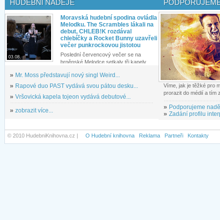
HUDEBNÍ NADĚJE
PODPORUJEME
Moravská hudební spodina ovládla
Melodku. The Scrambles lákali na
debut, CHLEB!K rozdával
chlebíčky a Rocket Bunny uzavřeli
večer punkrockovou jistotou
Poslední červencový večer se na
03.08.
brněnské Melodce setkaly tři kapely...
»
Mr. Moss představují nový singl Weird...
»
Rapové duo PAST vydává svou pátou desku...
Víme, jak je těžké pro
prorazit do médií a tím
»
Vršovická kapela tojeon vydává debutové...
»
Podporujeme nadě
»
zobrazit více...
»
Zadání profilu inter
© 2010 HudebniKnihovna.cz |
O Hudební knihovna
Reklama
Partneři
Kontakty