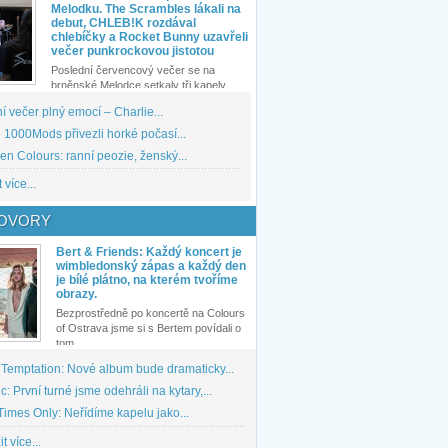
Melodku. The Scrambles lákali na
debut, CHLEB!K rozdával
chlebíčky a Rocket Bunny uzavřeli
večer punkrockovou jistotou
Poslední červencový večer se na
brněnské Melodce setkaly tři kapely...
 večer plný emocí – Charlie...
1000Mods přivezli horké počasí...
den Colours: ranní peozie, ženský...
 více...
OVORY
Bert & Friends: Každý koncert je
wimbledonský zápas a každý den
je bílé plátno, na kterém tvoříme
obrazy.
Bezprostředně po koncertě na Colours
of Ostrava jsme si s Bertem povídali o
tom,...
 Temptation: Nové album bude dramaticky...
: První turné jsme odehráli na kytary,...
imes Only: Neřídíme kapelu jako...
t více...