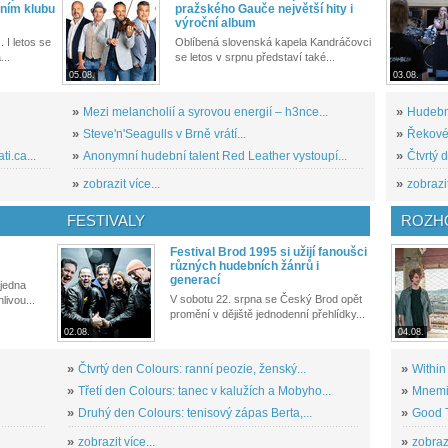
ním klubu
pražského Gauče největší hity i
výroční album
. I letos se
Oblíbená slovenská kapela Kandráčovci
...
se letos v srpnu představí také...
05.08.
03.08.
»
Mezi melancholií a syrovou energií – h3nce...
»
Hudební
»
Steve'n'Seagulls v Brně vrátí...
»
Řekové 
i.ca...
»
Anonymní hudební talent Red Leather vystoupí...
»
Čtvrtý 
»
zobrazit více...
»
zobrazit
FESTIVALY
ROZH
Festival Brod 1995 si užijí fanoušci
různých hudebních žánrů i
generací
 jedna
V sobotu 22. srpna se Český Brod opět
livou...
promění v dějiště jednodenní přehlídky...
02.08.
04.08.
»
Čtvrtý den Colours: ranní peozie, ženský...
»
Within
»
Třetí den Colours: tanec v kalužích a Mobyho...
»
Mnemic
»
Druhý den Colours: tenisový zápas Berta,...
»
Good T
»
zobrazit více...
»
zobrazi