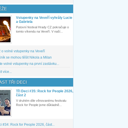
ĚŽE
Vstupenky na Veveří vyhrály Lucie
a Gabriela
Putovní festival Hrady CZ pokračuje o
tomto víkendu na Veveří. V naší...
 o volné vstupenky na Veveří
ník se mohou těšit Nikola a Milan
te volné vstupenky na první zastávku...
t více...
ST TŘI DECI
Tři Deci #35: Rock for People 2026,
část 2
V druhém díle věnovanému festivalu
Rock for People jsme důkladně...
ci #34: Rock for People 2026, část...