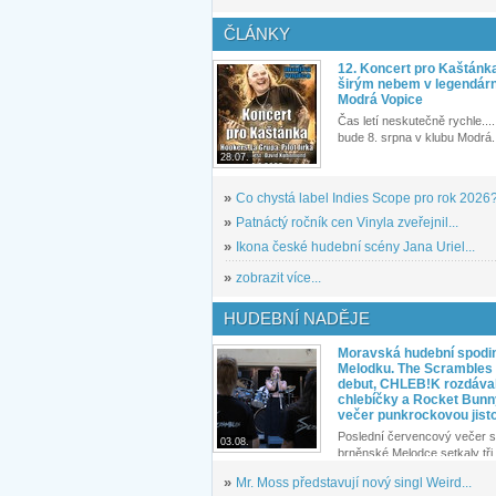
ČLÁNKY
12. Koncert pro Kaštánk
širým nebem v legendár
Modrá Vopice
Čas letí neskutečně rychle.... 
bude 8. srpna v klubu Modrá.
28.07.
»
Co chystá label Indies Scope pro rok 2026
»
Patnáctý ročník cen Vinyla zveřejnil...
»
Ikona české hudební scény Jana Uriel...
»
zobrazit více...
HUDEBNÍ NADĚJE
Moravská hudební spodin
Melodku. The Scrambles l
debut, CHLEB!K rozdáva
chlebíčky a Rocket Bunn
večer punkrockovou jist
Poslední červencový večer s
03.08.
brněnské Melodce setkaly tři 
»
Mr. Moss představují nový singl Weird...