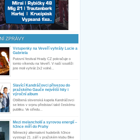
NÍ ZPRÁVY
Vstupenky na Veveří vyhrály Lucie a
Gabriela
Putovní festival Hrady CZ pokračuje o
tomto víkendu na Veveří. V naší soutěži
jste moli vyhrát 2x2 volné...
Slavící Kandráčovci přivezou do
pražského Gauče největší hity i
výroční album
Oblíbená slovenská kapela Kandráčovci
se letos v srpnu představí také českému
publiku. Ve středu...
Mezi melancholií a syrovou energií –
h3nce míří do Prahy
Německý alternativní hudebník h3nce
vystoupí 21. září v pražském klubu Bike