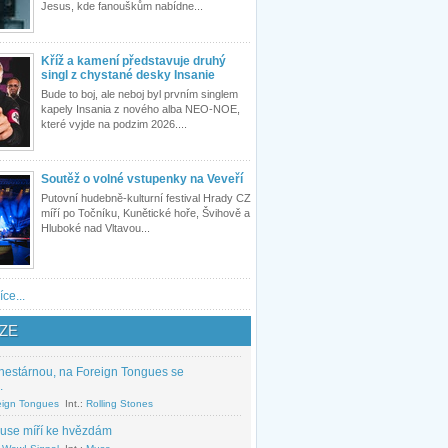
Jesus, kde fanouškům nabídne...
Kříž a kamení představuje druhý
singl z chystané desky Insanie
Bude to boj, ale neboj byl prvním singlem
kapely Insania z nového alba NEO-NOE,
které vyjde na podzim 2026....
Soutěž o volné vstupenky na Veveří
Putovní hudebně-kulturní festival Hrady CZ
míří po Točníku, Kunětické hoře, Švihově a
Hluboké nad Vltavou...
íce...
ZE
nestárnou, na Foreign Tongues se
.
eign Tongues
Int.:
Rolling Stones
use míří ke hvězdám