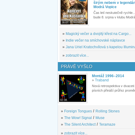
širým nebem v legendár
Modrá Vopice
Čas letí neskutečně rychle...
bude 8. srpna v klubu Modrá
28.07.
»
Magický večer a dvojitý křest na Cargo...
»
Indie večer na smíchovské náplavce
»
Jana Uriel Kratochvílová s kapelou Illuminat
»
zobrazit více...
PRÁVĚ VYŠLO
Montáž 1996–2014
»
Traband
Nová retrospektiva v dvaceti
písních přináší průřez proměn
02.08.
»
Foreign Tongues
/
Rolling Stones
»
The Wow! Signal
/
Muse
»
The Silent Architect
/
Teramaze
»
zobrazit více...