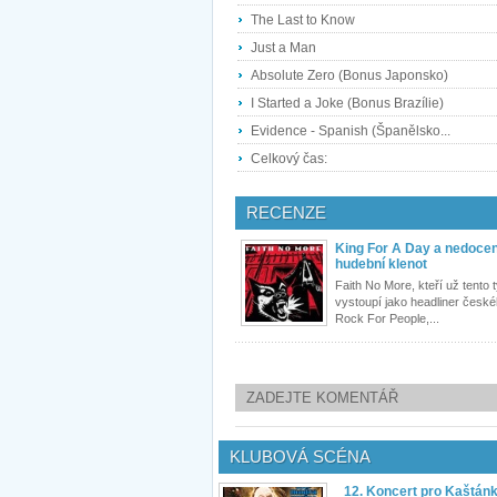
The Last to Know
Just a Man
Absolute Zero (Bonus Japonsko)
I Started a Joke (Bonus Brazílie)
Evidence - Spanish (Španělsko...
Celkový čas:
RECENZE
King For A Day a nedoce
hudební klenot
Faith No More, kteří už tento 
vystoupí jako headliner české
Rock For People,...
ZADEJTE KOMENTÁŘ
KLUBOVÁ SCÉNA
12. Koncert pro Kaštán