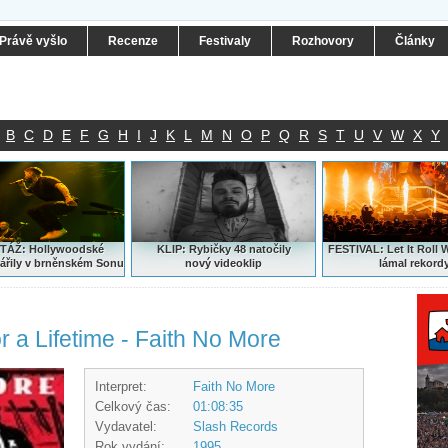
Právě vyšlo
Recenze
Festivaly
Rozhovory
Články
B
C
D
E
F
G
H
I
J
K
L
M
N
O
P
Q
R
S
T
U
V
W
X
Y
ÁŽ: Hollywoodské
KLIP: Rybičky 48 natočily
FESTIVAL:
Let It Roll 
ářily v brněnském Sonu
nový
videoklip
lámal rekord
or a Lifetime - Faith No More
Interpret:
Faith No More
Celkový čas:
01:08:35
Vydavatel:
Slash Records
Rok vydání:
1995