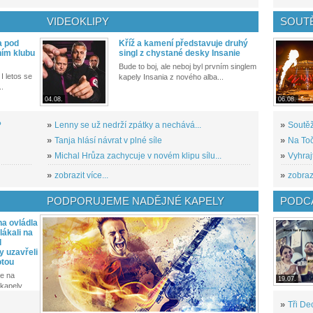
VIDEOKLIPY
SOUT
a pod
Kříž a kamení představuje druhý
ním klubu
singl z chystané desky Insanie
Bude to boj, ale neboj byl prvním singlem
I letos se
kapely Insania z nového alba...
..
04.08.
06.08.
?
»
Lenny se už nedrží zpátky a nechává...
»
Soutěž
»
Tanja hlásí návrat v plné síle
»
Na Toč
»
Michal Hrůza zachycuje v novém klipu sílu...
»
Vyhraj
»
zobrazit více...
»
zobrazi
PODPORUJEME NADĚJNÉ KAPELY
PODCA
a ovládla
ákali na
l
y uzavřeli
otou
e na
19.07.
kapely...
»
Tři De