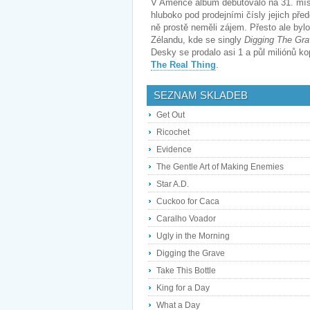
V Americe album debutovalo na 31. míst
hluboko pod prodejními čísly jejich před
ně prostě neměli zájem. Přesto ale bylo
Zélandu, kde se singly
Digging The Gr
Desky se prodalo asi 1 a půl miliónů 
The Real Thing
.
SEZNAM SKLADEB
Get Out
Ricochet
Evidence
The Gentle Art of Making Enemies
Star A.D.
Cuckoo for Caca
Caralho Voador
Ugly in the Morning
Digging the Grave
Take This Bottle
King for a Day
What a Day