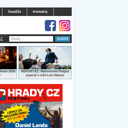
Soutěže
Kontakty
Z
:
Winter 2026
REPORTÁŽ
Metronome Prague
y
poprvé v režii Live Nation