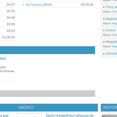
Album:
The
04:27
Sol Invictus
(2015)
00:39:26
»
Tichý ar
05:35
Album:
The 
04:09
»
Magické
Album:
Mag
03:00
»
Jinany –
04:53
Album:
Ptác
01:08:35
»
Megadeth
Album:
Meg
»
zobrazit
něný
týden
ho festivalu
NAŽIVO
REPOR
ka pod
Slavící Kandráčovci přivezou do