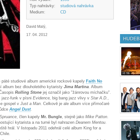
Typ nahrávky:
studiová nahrávka
Medium:
CD
David Malý,
17. 04. 2012
HUDEB
06.08.
 páté studiové album americké rockové kapely
Faith No
ní album bez dlouholetého kytaristy
Jima Martina
. Album
 Časopis
Rolling Stone
jej označil jako "žánrovou míchačku".
 jazz-funk v písni
Evidence,
big bang jazz vlivy v
Star A.D.
,
e gospel v
Just a Man
. Celkově je ale album více přímočaré
hůdce
Angel Dust
.
05.08.
 Spruance
, člen kapely
Mr. Bungle
, stejně jako
Mike Patton
.
ostující kytarista a na turné byl nahrazen
Deanem Mentou
.
tě hrál. V listopadu 2011 odehrál celé album King for a
Chile.