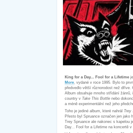
King for a Day... Fool for a Lifetime
je
More
, vydané v roce 1995. Bylo to prv
předvedlo větší různorodost než dříve.
Album obsahuje mnoho střídání žánrů, i
country v
Take This Bottle
nebo dokonc
a méně experimentální než jeho předc
Toho je jediné album, které nahrál
Trey
Přesto byl Spruance označen jen jako h
Trey Spruance ale nakonec s kapelou ješ
Day... Fool for a Lifetime na koncertě v 