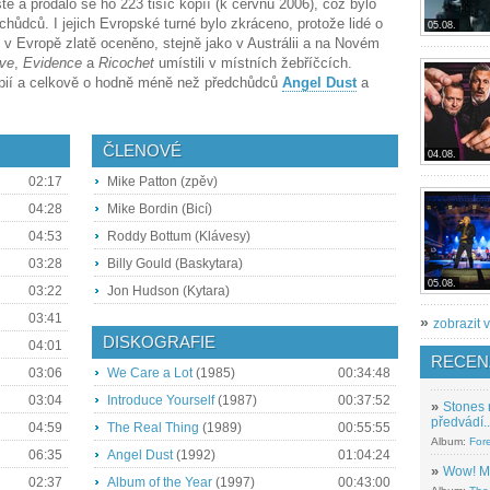
ě a prodalo se ho 223 tisíc kopíí (k červnu 2006), což bylo
chůdců. I jejich Evropské turné bylo zkráceno, protože lidé o
05.08.
 v Evropě zlatě oceněno, stejně jako v Austrálii a na Novém
ave
,
Evidence
a
Ricochet
umístili v místních žebříčcích.
kopií a celkově o hodně méně než předchůdců
Angel Dust
a
ČLENOVÉ
04.08.
02:17
Mike Patton (zpěv)
04:28
Mike Bordin (Bicí)
04:53
Roddy Bottum (Klávesy)
03:28
Billy Gould (Baskytara)
05.08.
03:22
Jon Hudson (Kytara)
03:41
»
zobrazit v
DISKOGRAFIE
04:01
RECEN
03:06
We Care a Lot
(1985)
00:34:48
03:04
Introduce Yourself
(1987)
00:37:52
»
Stones 
předvádí..
04:59
The Real Thing
(1989)
00:55:55
Album:
For
06:35
Angel Dust
(1992)
01:04:24
»
Wow! M
02:37
Album of the Year
(1997)
00:43:00