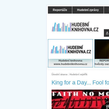
Reportáže
Hudební zprávy
A
Hudební knihovna
REPORT
www.hudebniknihovna.cz
hvězdy zaz
Úvodní strana
|
Hudební rejstřík
King for a Day... Fool f