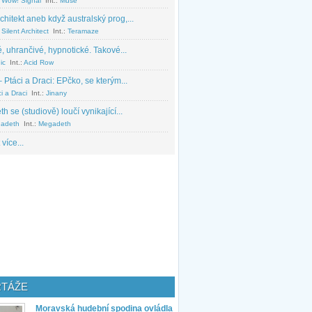
 Wow! Signal
Int.:
Muse
chitekt aneb když australský prog,...
Silent Architect
Int.:
Teramaze
, uhrančivé, hypnotické. Takové...
ic
Int.:
Acid Row
 Ptáci a Draci: EPčko, se kterým...
i a Draci
Int.:
Jinany
 se (studiově) loučí vynikající...
adeth
Int.:
Megadeth
 více...
TÁŽE
Moravská hudební spodina ovládla