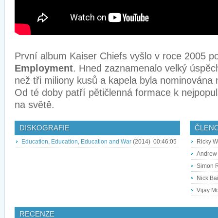
První album Kaiser Chiefs vyšlo v roce 2005 
Employment
. Hned zaznamenalo velký úspěch
než tři miliony kusů a kapela byla nominována
Od té doby patří pětičlenná formace k nejpopu
na světě.
DISKOGRAFIE
ČLEN
Education, Education, Education and War
(2014)
00:46:05
Ricky W
Andrew 
Simon R
Nick Ba
Vijay Mis
RECENZE