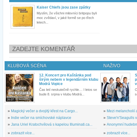
Kaiser Chiefs jsou zase zpátky
Myslím, že všichni milovníci britpopu byli
moc zvědaví, v jaké formě se po třech
letech...
ZADEJTE KOMENTÁŘ
KLUBOVÁ SCÉNA
NAŽIVO
12. Koncert pro Kaštánka pod
S
širým nebem v legendárním klubu
p
Modrá Vopice
v
Čas letí neskutečně rychle.... I letos se
O
bude 8. srpna v klubu Modrá...
s
28.07.
05.08.
»
Magický večer a dvojitý křest na Cargo...
»
Mezi melancholií a
»
Indie večer na smíchovské náplavce
»
Steve'n'Seagulls v 
»
Jana Uriel Kratochvílová s kapelou Illuminati.ca...
»
Anonymní hudební 
»
zobrazit více...
»
zobrazit více...