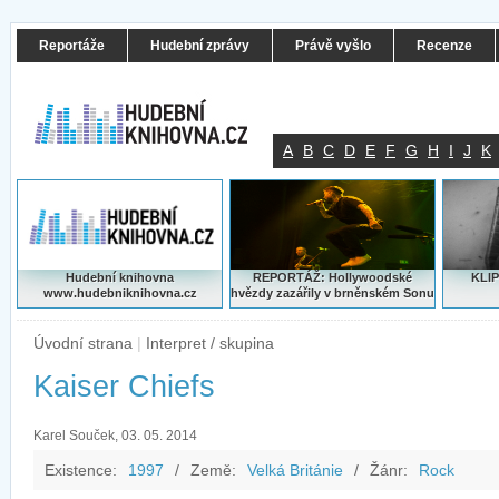
Reportáže
Hudební zprávy
Právě vyšlo
Recenze
A
B
C
D
E
F
G
H
I
J
K
Hudební knihovna
REPORTÁŽ: Hollywoodské
KLIP
www.hudebniknihovna.cz
hvězdy zazářily v brněnském Sonu
Úvodní strana
|
Interpret / skupina
Kaiser Chiefs
Karel Souček, 03. 05. 2014
Existence:
1997
/
Země:
Velká Británie
/
Žánr:
Rock