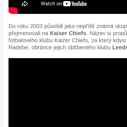
Do roku 2003 působili jako nepříliš známá sku
přejmenovali na
Kaiser Chiefs
. Název si propůj
fotbalového klubu Kaizer Chiefs, za který kdysi
Radebe, obránce jejich oblíbeného klubu
Leed