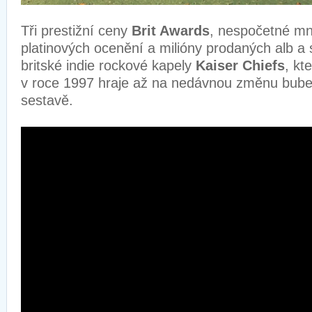
Tři prestižní ceny
Brit Awards
, nespočetné mn
platinových ocenění a milióny prodaných alb a si
britské indie rockové kapely
Kaiser Chiefs
, kt
v roce 1997 hraje až na nedávnou změnu bub
sestavě.