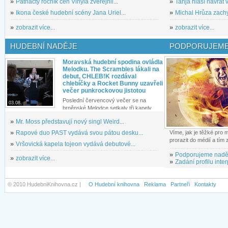
»
Patnáctý ročník cen Vinyla zveřejnil...
»
Tanja hlásí návrat v
»
Ikona české hudební scény Jana Uriel...
»
Michal Hrůza zachyc
»
zobrazit více...
»
zobrazit více...
HUDEBNÍ NADĚJE
PODPORUJEME
Moravská hudební spodina ovládla
Melodku. The Scrambles lákali na
debut, CHLEB!K rozdával
chlebíčky a Rocket Bunny uzavřeli
večer punkrockovou jistotou
Poslední červencový večer se na
03.08.
brněnské Melodce setkaly tři kapely...
»
Mr. Moss představují nový singl Weird...
»
Rapové duo PAST vydává svou pátou desku...
Víme, jak je těžké pro
prorazit do médií a tím
»
Vršovická kapela tojeon vydává debutové...
»
Podporujeme nadě
»
zobrazit více...
»
Zadání profilu inter
© 2010 HudebniKnihovna.cz |
O Hudební knihovna
Reklama
Partneři
Kontakty