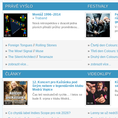
PRÁVĚ VYŠLO
FESTIVALY
Montáž 1996–2014
Fe
»
Traband
rů
g
Nová retrospektiva v dvaceti jedna
V 
písních přináší průřez proměnlivou...
pr
02.08.
02.08.
»
Foreign Tongues
/
Rolling Stones
»
Čtvrtý den Colours:
»
The Wow! Signal
/
Muse
»
Třetí den Colours: 
»
The Silent Architect
/
Teramaze
»
Druhý den Colours: 
»
zobrazit více...
»
zobrazit více...
ČLÁNKY
VIDEOKLIPY
12. Koncert pro Kaštánka pod
Kř
širým nebem v legendárním klubu
si
Modrá Vopice
Bu
Čas letí neskutečně rychle.... I letos se
ka
bude 8. srpna v klubu Modrá...
28.07.
04.08.
»
Co chystá label Indies Scope pro rok 2026?
»
Lenny se už nedrží