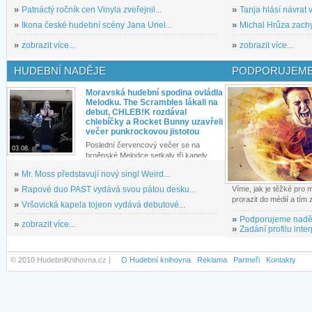
»
Patnáctý ročník cen Vinyla zveřejnil...
»
Tanja hlásí návrat v
»
Ikona české hudební scény Jana Uriel...
»
Michal Hrůza zachyc
»
zobrazit více...
»
zobrazit více...
HUDEBNÍ NADĚJE
PODPORUJEME
Moravská hudební spodina ovládla
Melodku. The Scrambles lákali na
debut, CHLEB!K rozdával
chlebíčky a Rocket Bunny uzavřeli
večer punkrockovou jistotou
Poslední červencový večer se na
03.08.
brněnské Melodce setkaly tři kapely...
»
Mr. Moss představují nový singl Weird...
»
Rapové duo PAST vydává svou pátou desku...
Víme, jak je těžké pro
prorazit do médií a tím
»
Vršovická kapela tojeon vydává debutové...
»
Podporujeme nadě
»
zobrazit více...
»
Zadání profilu inter
© 2010 HudebniKnihovna.cz |
O Hudební knihovna
Reklama
Partneři
Kontakty