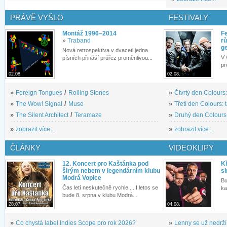
PRÁVĚ VYŠLO
FESTIVALY
Montáž 1996–2014
Fe
»
Traband
rů
g
Nová retrospektiva v dvaceti jedna
V 
písních přináší průřez proměnlivou...
pr
02.08.
02.08.
»
Foreign Tongues
/
Rolling Stones
»
Čtvrtý den Colours:
»
The Wow! Signal
/
Muse
»
Třetí den Colours: 
»
The Silent Architect
/
Teramaze
»
Druhý den Colours: 
»
zobrazit více...
»
zobrazit více...
ČLÁNKY
VIDEOKLIPY
12. Koncert pro Kaštánka pod
Kř
širým nebem v legendárním klubu
si
Modrá Vopice
Bu
Čas letí neskutečně rychle.... I letos se
ka
bude 8. srpna v klubu Modrá...
28.07.
04.08.
»
Co chystá label Indies Scope pro rok 2026?
»
Lenny se už nedrží