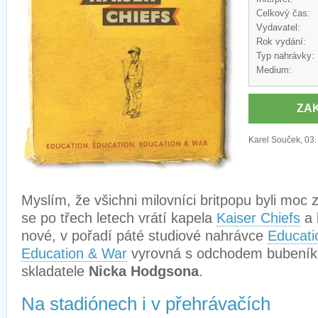
Celkový čas:
Vydavatel:
Rok vydání:
Typ nahrávky:
Medium:
ZA
Karel Souček, 03.
Myslím, že všichni milovníci britpopu byli moc 
se po třech letech vrátí kapela
Kaiser Chiefs
a 
nové, v pořadí páté studiové nahrávce
Educati
Education & War
vyrovná s odchodem bubeníka
skladatele
Nicka Hodgsona
.
Na stadiónech i v přehrávačích