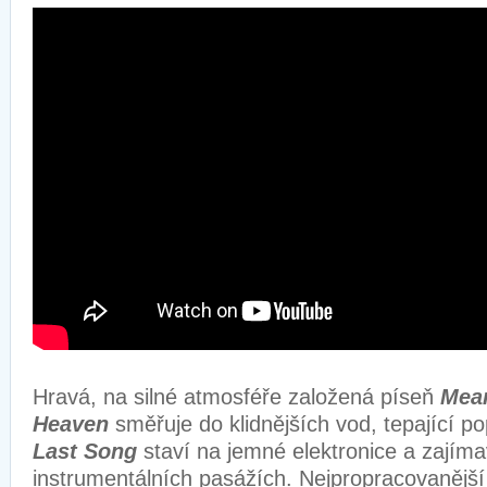
Hravá, na silné atmosféře založená píseň
Mean
Heaven
směřuje do klidnějších vod, tepající 
Last Song
staví na jemné elektronice a zajím
instrumentálních pasážích. Nejpropracovanější