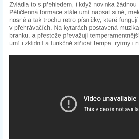
Zvládla to s přehledem, i když novinka žádnou r
Pětičlenná formace stále umí napsat silné, mel
nosné a tak trochu retro písničky, které fungují
v přehrávačích. Na kytarách postavená muzika
branku, a přestože převažují temperamentnější
umí i zklidnit a funkčně střídat tempa, rytmy 