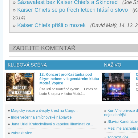
»
Sázavafest bez Kaiser Chiefs a Skindred
(Joe St
»
Kaiser Chiefs se po třech letech hlásí o slovo
(K
2014)
»
Kaiser Chiefs přišli o mozek
(David Malý, 14. 12. 
ZADEJTE KOMENTÁŘ
KLUBOVÁ SCÉNA
NAŽIVO
12. Koncert pro Kaštánka pod
Q
širým nebem v legendárním klubu
K
Modrá Vopice
D
Čas letí neskutečně rychle.... I letos se
Q
bude 8. srpna v klubu Modrá...
28.07.
07.08.
»
Magický večer a dvojitý křest na Cargo...
»
Kurt Vile přiveze
nejosobnější...
»
Indie večer na smíchovské náplavce
»
Slavící Kandráčov
»
Jana Uriel Kratochvílová s kapelou Illuminati.ca...
»
Mezi melancholií a
»
zobrazit více...
»
zobrazit více...