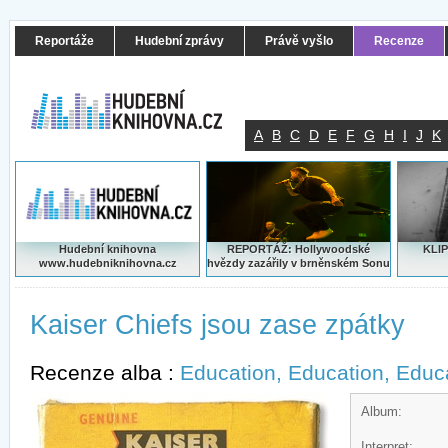
Reportáže
Hudební zprávy
Právě vyšlo
Recenze
A
B
C
D
E
F
G
H
I
J
K
Hudební knihovna
REPORTÁŽ: Hollywoodské
KLIP
www.hudebniknihovna.cz
hvězdy zazářily v brněnském Sonu
Kaiser Chiefs jsou zase zpátky
Recenze alba :
Education, Education, Educ
Album:
Interpret: