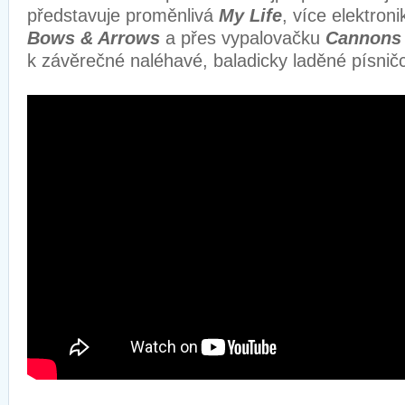
představuje proměnlivá
My Life
, více elektron
Bows & Arrows
a přes vypalovačku
Cannons
k závěrečné naléhavé, baladicky laděné písni