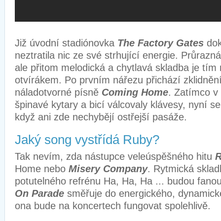
Již úvodní stadiónovka
The Factory Gates
dok
neztratila nic ze své strhující energie. Průrazn
ale přitom melodická a chytlavá skladba je tím
otvírákem. Po prvním nářezu přichází zklidněn
náladotvorné písně
Coming Home
. Zatímco 
špinavé kytary a bicí válcovaly klávesy, nyní se
když ani zde nechybějí ostřejší pasáže.
Jaký song vystřídá Ruby?
Tak nevím, zda nástupce veleúspěšného hitu
Home nebo
Misery Company
. Rytmická skladb
potutelného refrénu Ha, Ha, Ha ... budou fanou
On Parade
směřuje do energického, dynamické
ona bude na koncertech fungovat spolehlivě