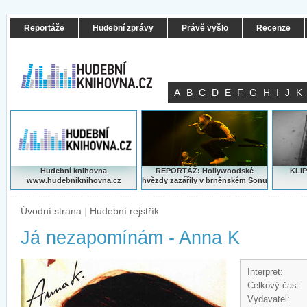
Reportáže
Hudební zprávy
Právě vyšlo
Recenze
A
B
C
D
E
F
G
H
I
J
K
Hudební knihovna
REPORTÁŽ: Hollywoodské
KLIP
www.hudebniknihovna.cz
hvězdy zazářily v brněnském Sonu
Úvodní strana
|
Hudební rejstřík
Já nezapomínám - Anna K
Interpret:
Celkový čas:
Vydavatel: