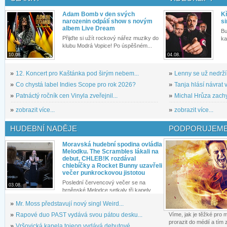
Adam Bomb v den svých
Kř
narozenin odpálí show s novým
si
albem Live Dream
Bu
Přijďte si užít rockový nářez muziky do
ka
klubu Modrá Vopice! Po úspěšném...
10.08.
04.08.
»
12. Koncert pro Kaštánka pod širým nebem...
»
Lenny se už nedrží
»
Co chystá label Indies Scope pro rok 2026?
»
Tanja hlásí návrat v
»
Patnáctý ročník cen Vinyla zveřejnil...
»
Michal Hrůza zachyc
»
zobrazit více...
»
zobrazit více...
HUDEBNÍ NADĚJE
PODPORUJEME
Moravská hudební spodina ovládla
Melodku. The Scrambles lákali na
debut, CHLEB!K rozdával
chlebíčky a Rocket Bunny uzavřeli
večer punkrockovou jistotou
Poslední červencový večer se na
03.08.
brněnské Melodce setkaly tři kapely...
»
Mr. Moss představují nový singl Weird...
»
Rapové duo PAST vydává svou pátou desku...
Víme, jak je těžké pro
prorazit do médií a tím
»
Vršovická kapela tojeon vydává debutové...