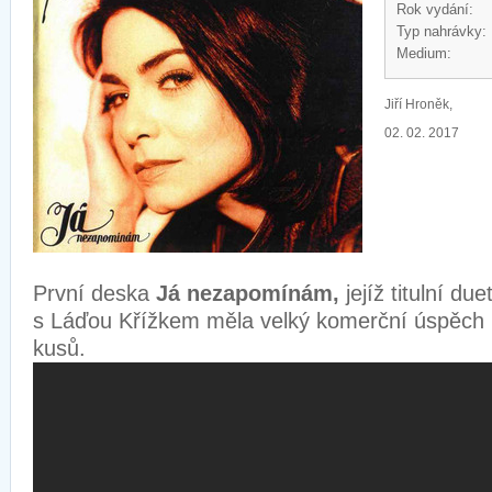
Rok vydání:
Typ nahrávky:
Medium:
Jiří Hroněk,
02. 02. 2017
První deska
Já nezapomínám,
jejíž titulní d
s Láďou Křížkem měla velký komerční úspěch (
kusů.