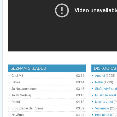
SEZNAM SKLADEB
DISKOGRAF
Chci Mít
03:32
Amulet
(1995)
Láska
03:44
Nebe
(1999)
Já Nezapomínám
03:45
Stačí, když se d
To Mi Nedělej
03:18
Musím tě svést
Řekni
04:13
Noc na zemi
(2
Brouzdáme Se Rosou
03:59
Večernice
(200
Nevěrná
04:24
Best of 93-07
(