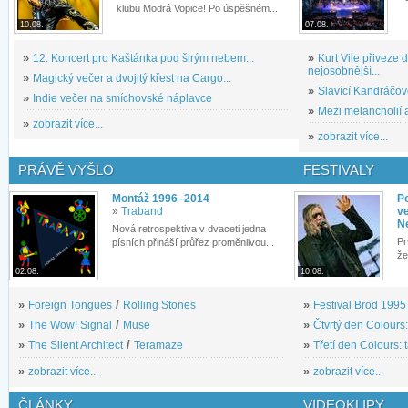
klubu Modrá Vopice! Po úspěšném...
10.08.
07.08.
»
12. Koncert pro Kaštánka pod širým nebem...
»
Kurt Vile přiveze
nejosobnější...
»
Magický večer a dvojitý křest na Cargo...
»
Slavící Kandráčov
»
Indie večer na smíchovské náplavce
»
Mezi melancholií a
»
zobrazit více...
»
zobrazit více...
PRÁVĚ VYŠLO
FESTIVALY
Montáž 1996–2014
P
»
Traband
ve
N
Nová retrospektiva v dvaceti jedna
Pr
písních přináší průřez proměnlivou...
že
02.08.
10.08.
»
Foreign Tongues
/
Rolling Stones
»
Festival Brod 1995 s
»
The Wow! Signal
/
Muse
»
Čtvrtý den Colours:
»
The Silent Architect
/
Teramaze
»
Třetí den Colours: 
»
zobrazit více...
»
zobrazit více...
ČLÁNKY
VIDEOKLIPY