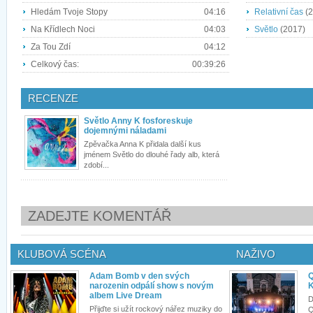
Hledám Tvoje Stopy
04:16
Relativní čas
(2
Na Křídlech Noci
04:03
Světlo
(2017)
Za Tou Zdí
04:12
Celkový čas:
00:39:26
RECENZE
Světlo Anny K fosforeskuje
dojemnými náladami
Zpěvačka Anna K přidala další kus
jménem Světlo do dlouhé řady alb, která
zdobí...
ZADEJTE KOMENTÁŘ
KLUBOVÁ SCÉNA
NAŽIVO
Adam Bomb v den svých
Q
narozenin odpálí show s novým
K
albem Live Dream
D
Přijďte si užít rockový nářez muziky do
Q