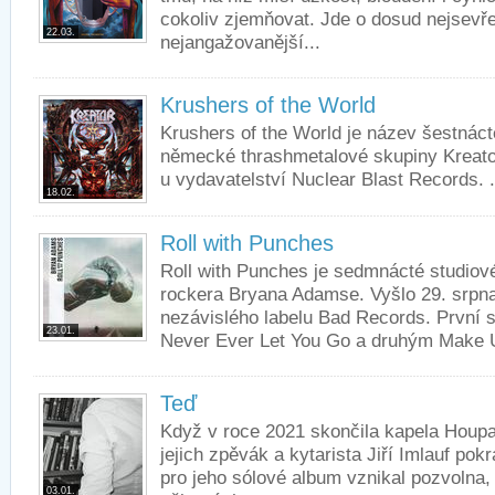
cokoliv zjemňovat. Jde o dosud nejsevře
22.03.
nejangažovanější...
Krushers of the World
Krushers of the World je název šestnáct
německé thrashmetalové skupiny Kreator
u vydavatelství Nuclear Blast Records. 
18.02.
Roll with Punches
Roll with Punches je sedmnácté studio
rockera Bryana Adamse. Vyšlo 29. srp
nezávislého labelu Bad Records. První s
23.01.
Never Ever Let You Go a druhým Make 
Teď
Když v roce 2021 skončila kapela Houpa
jejich zpěvák a kytarista Jiří Imlauf po
pro jeho sólové album vznikal pozvolna,
03.01.