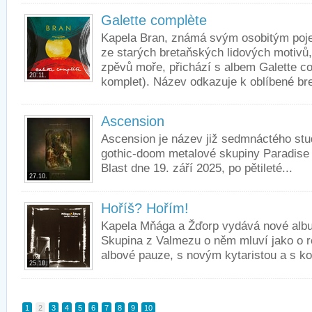
Galette complète
Kapela Bran, známá svým osobitým poje
ze starých bretaňských lidových motivů
zpěvů moře, přichází s albem Galette com
20.11.
komplet). Název odkazuje k oblíbené bre
Ascension
Ascension je název již sedmnáctého stu
gothic-doom metalové skupiny Paradise 
Blast dne 19. září 2025, po pětileté...
27.10.
Hoříš? Hořím!
Kapela Mňága a Žďorp vydává nové alb
Skupina z Valmezu o něm mluví jako o re
albové pauze, s novým kytaristou a s kol
25.10.
1
2
3
4
5
6
7
8
9
10