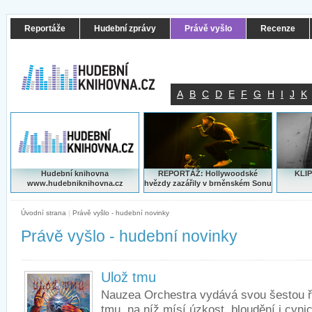
Reportáže
Hudební zprávy
Právě vyšlo
Recenze
A
B
C
D
E
F
G
H
I
J
K
Hudební knihovna
REPORTÁŽ: Hollywoodské
KLIP
www.hudebniknihovna.cz
hvězdy zazářily v brněnském Sonu
Úvodní strana
|
Právě vyšlo - hudební novinky
Právě vyšlo - hudební novinky
Ulož tmu
Nauzea Orchestra vydává svou šestou 
tmu, na níž mísí úzkost, bloudění i cyn