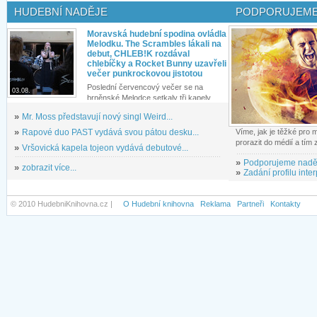
HUDEBNÍ NADĚJE
PODPORUJEME
Moravská hudební spodina ovládla
Melodku. The Scrambles lákali na
debut, CHLEB!K rozdával
chlebíčky a Rocket Bunny uzavřeli
večer punkrockovou jistotou
Poslední červencový večer se na
03.08.
brněnské Melodce setkaly tři kapely...
»
Mr. Moss představují nový singl Weird...
»
Rapové duo PAST vydává svou pátou desku...
Víme, jak je těžké pro
prorazit do médií a tím
»
Vršovická kapela tojeon vydává debutové...
»
Podporujeme nadě
»
zobrazit více...
»
Zadání profilu inter
© 2010 HudebniKnihovna.cz |
O Hudební knihovna
Reklama
Partneři
Kontakty