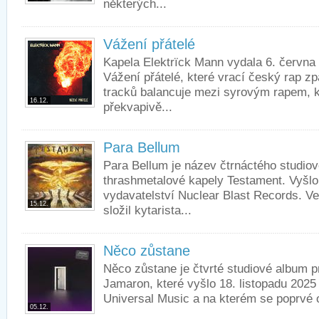
některých...
Vážení přátelé
Kapela Elektrïck Mann vydala 6. června
Vážení přátelé, které vrací český rap zp
tracků balancuje mezi syrovým rapem,
16.12.
překvapivě...
Para Bellum
Para Bellum je název čtrnáctého studio
thrashmetalové kapely Testament. Vyšlo 
vydavatelství Nuclear Blast Records. V
15.12.
složil kytarista...
Něco zůstane
Něco zůstane je čtvrté studiové album 
Jamaron, které vyšlo 18. listopadu 2025
Universal Music a na kterém se poprvé o
05.12.