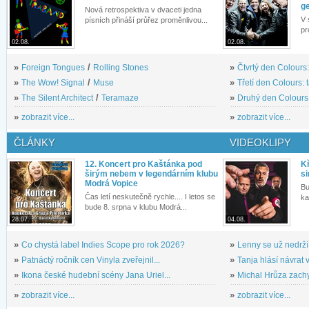
g
Nová retrospektiva v dvaceti jedna
V 
písních přináší průřez proměnlivou...
pr
02.08.
02.08.
»
Foreign Tongues
/
Rolling Stones
»
Čtvrtý den Colours:
»
The Wow! Signal
/
Muse
»
Třetí den Colours: 
»
The Silent Architect
/
Teramaze
»
Druhý den Colours: 
»
zobrazit více...
»
zobrazit více...
ČLÁNKY
VIDEOKLIPY
12. Koncert pro Kaštánka pod
Kř
širým nebem v legendárním klubu
si
Modrá Vopice
Bu
Čas letí neskutečně rychle.... I letos se
ka
bude 8. srpna v klubu Modrá...
28.07.
04.08.
»
Co chystá label Indies Scope pro rok 2026?
»
Lenny se už nedrží
»
Patnáctý ročník cen Vinyla zveřejnil...
»
Tanja hlásí návrat v
»
Ikona české hudební scény Jana Uriel...
»
Michal Hrůza zachyc
»
zobrazit více...
»
zobrazit více...