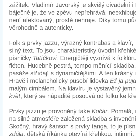
zážitek. Vladimír Javorský je skvělý divadelní i 
báječné je, že ve zpěvu nepřehrává, neexhibuje,
není afektovaný, prostě nehraje. Díky tomu půs
věrohodně a autenticky.
Folk s prvky jazzu, výrazný kontrabas a klavír, 
silný text. To jsou charakteristiky úvodní křeh
písničky
Tatíčkovi.
Energičtěji vyznívá k folklór
fléten. Hudebně pestrá, tempo měnící skladba,
pasáže střídají s dynamičtějšími. A ten krásný 
Hravě i melancholicky působí lidovka
Ež ja puj
malým cimbálem. Na klavíru je vystavěný jemn
květ
, který se nápaditě posouvá od folku ke 
Prvky jazzu je provoněný také
Kočár
. Pomalá, 
na silné atmosféře založená skladba s invenční
Skočný, hravý šanson s prvky tanga, to je pís
zdála
, dětská říkánka otevírá křehkou, intimní