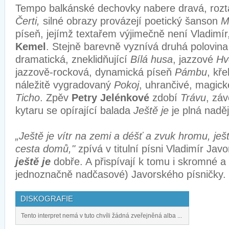
Tempo balkánské dechovky nabere dravá, roz
Čerti,
silné obrazy provázejí poetický šanson
M
píseň, jejímž textařem výjimečně není Vladimír
Kemel
. Stejně barevně vyznívá druhá polovin
dramatická, zneklidňující
Bílá husa
, jazzové
Hv
jazzově-rocková, dynamická píseň
Pámbu
, kře
náležitě vygradovaný
Pokoj
, uhrančivé, magic
Ticho
. Zpěv
Petry Jelénkové
zdobí
Trávu
, zá
kytaru se opírající balada
Ještě je
je plná nadě
„Ještě je vítr na zemi a déšť a zvuk hromu, ješ
cesta domů,"
zpívá v titulní písni Vladimír Jav
ještě je
dobře. A přispívají k tomu i skromné a
jednoznačně nadčasové) Javorského písničky.
DISKOGRAFIE
Tento interpret nemá v tuto chvíli žádná zveřejněná alba ...