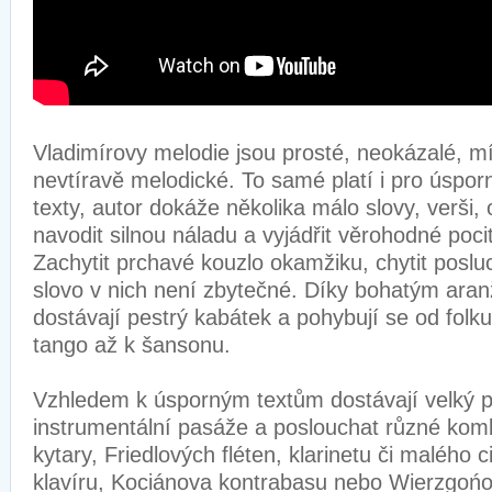
Vladimírovy melodie jsou prosté, neokázalé, mí
nevtíravě melodické. To samé platí i pro úsporn
texty, autor dokáže několika málo slovy, verši,
navodit silnou náladu a vyjádřit věrohodné poci
Zachytit prchavé kouzlo okamžiku, chytit poslu
slovo v nich není zbytečné. Díky bohatým ara
dostávají pestrý kabátek a pohybují se od folku 
tango až k šansonu.
Vzhledem k úsporným textům dostávají velký p
instrumentální pasáže a poslouchat různé ko
kytary, Friedlových fléten, klarinetu či malého 
klavíru, Kociánova kontrabasu nebo Wierzgońo