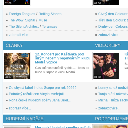
02.08.
02.08.
»
Foreign Tongues
/
Rolling Stones
»
Čtvrtý den Colours:
»
The Wow! Signal
/
Muse
»
Třetí den Colours: 
»
The Silent Architect
/
Teramaze
»
Druhý den Colours: 
»
zobrazit více...
»
zobrazit více...
ČLÁNKY
VIDEOKLIPY
12. Koncert pro Kaštánka pod
Kř
širým nebem v legendárním klubu
si
Modrá Vopice
Bu
Čas letí neskutečně rychle.... I letos se
ka
bude 8. srpna v klubu Modrá...
28.07.
04.08.
»
Co chystá label Indies Scope pro rok 2026?
»
Lenny se už nedrží
»
Patnáctý ročník cen Vinyla zveřejnil...
»
Tanja hlásí návrat v
»
Ikona české hudební scény Jana Uriel...
»
Michal Hrůza zachyc
»
zobrazit více...
»
zobrazit více...
HUDEBNÍ NADĚJE
PODPORUJEME
Moravská hudební spodina ovládla