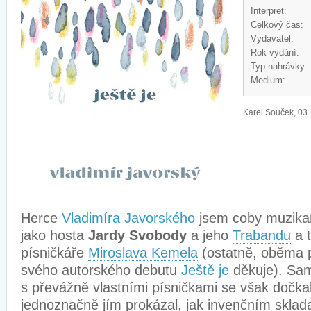
Interpret:
Celkový čas:
Vydavatel:
Rok vydání:
Typ nahrávky:
Medium:
Karel Souček, 03.
Herce
Vladimíra Javorského
jsem coby muzikan
jako hosta
Jardy Svobody
a jeho
Trabandu
a t
písničkáře
Miroslava Kemela
(ostatně, oběma 
svého autorského debutu
Ještě je
děkuje). Sam
s převážně vlastními písničkami se však dočkal
jednoznačně jím prokázal, jak invenčním sklada