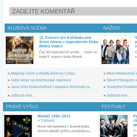
ZADEJTE KOMENTÁŘ
KLUBOVÁ SCÉNA
NAŽIVO
12. Koncert pro Kaštánka pod
S
širým nebem v legendárním klubu
p
Modrá Vopice
v
Čas letí neskutečně rychle.... I letos se
O
bude 8. srpna v klubu Modrá...
s
28.07.
05.08.
»
Magický večer a dvojitý křest na Cargo...
»
Mezi melancholií a
»
Indie večer na smíchovské náplavce
»
Steve'n'Seagulls v 
»
Jana Uriel Kratochvílová s kapelou Illuminati.ca...
»
Anonymní hudební 
»
zobrazit více...
»
zobrazit více...
PRÁVĚ VYŠLO
FESTIVALY
Montáž 1996–2014
Fe
»
Traband
rů
g
Nová retrospektiva v dvaceti jedna
V 
písních přináší průřez proměnlivou...
pr