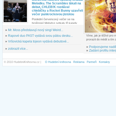
Melodku. The Scrambles lákali na
debut, CHLEB!K rozdával
chlebíčky a Rocket Bunny uzavřeli
večer punkrockovou jistotou
Poslední červencový večer se na
03.08.
brněnské Melodce setkaly tři kapely...
»
Mr. Moss představují nový singl Weird...
»
Rapové duo PAST vydává svou pátou desku...
Víme, jak je těžké pro
prorazit do médií a tím
»
Vršovická kapela tojeon vydává debutové...
»
Podporujeme nadě
»
zobrazit více...
»
Zadání profilu inter
© 2010 HudebniKnihovna.cz |
O Hudební knihovna
Reklama
Partneři
Kontakty