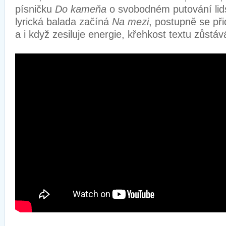
písničku
Do kameňa
o svobodném putování lid
lyrická balada začíná
Na mezi
, postupně se při
a i když zesiluje energie, křehkost textu zůst