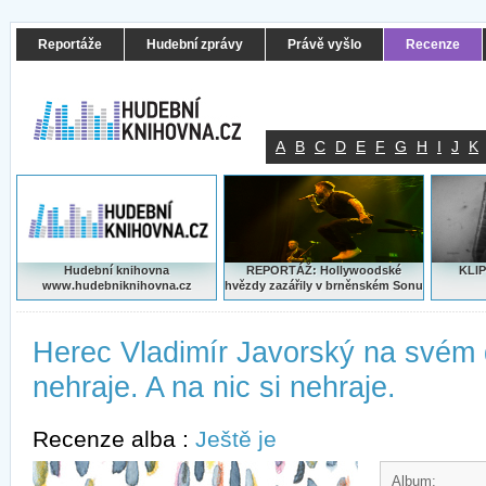
Reportáže
Hudební zprávy
Právě vyšlo
Recenze
A
B
C
D
E
F
G
H
I
J
K
Hudební knihovna
REPORTÁŽ: Hollywoodské
KLIP
www.hudebniknihovna.cz
hvězdy zazářily v brněnském Sonu
Herec Vladimír Javorský na svém 
nehraje. A na nic si nehraje.
Recenze alba :
Ještě je
Album: