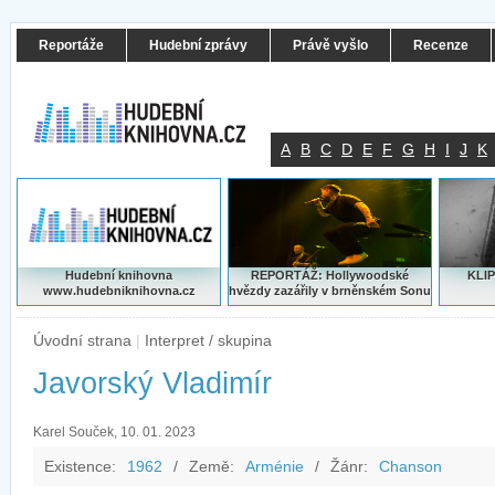
Reportáže
Hudební zprávy
Právě vyšlo
Recenze
A
B
C
D
E
F
G
H
I
J
K
Hudební knihovna
REPORTÁŽ: Hollywoodské
KLIP
www.hudebniknihovna.cz
hvězdy zazářily v brněnském Sonu
Úvodní strana
|
Interpret / skupina
Javorský Vladimír
Karel Souček, 10. 01. 2023
Existence:
1962
/
Země:
Arménie
/
Žánr:
Chanson