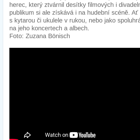
herec, který ztvárnil desítky filmových i divadel
publikum si ale získává i na hudební scéně. Ať
s kytarou či ukulele v rukou, nebo jako spoluh
na jeho koncertech a albech.
Foto: Zuzana Bönisch