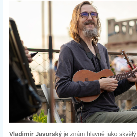
Vladimír Javorský
je znám hlavně jako skvělý 