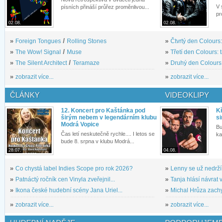
V 
písních přináší průřez proměnlivou...
pr
02.08.
02.08.
»
Foreign Tongues
/
Rolling Stones
»
Čtvrtý den Colours:
»
The Wow! Signal
/
Muse
»
Třetí den Colours: 
»
The Silent Architect
/
Teramaze
»
Druhý den Colours: 
»
zobrazit více...
»
zobrazit více...
ČLÁNKY
VIDEOKLIPY
12. Koncert pro Kaštánka pod
Kř
širým nebem v legendárním klubu
si
Modrá Vopice
Bu
Čas letí neskutečně rychle.... I letos se
ka
bude 8. srpna v klubu Modrá...
28.07.
04.08.
»
Co chystá label Indies Scope pro rok 2026?
»
Lenny se už nedrží
»
Patnáctý ročník cen Vinyla zveřejnil...
»
Tanja hlásí návrat v
»
Ikona české hudební scény Jana Uriel...
»
Michal Hrůza zachyc
»
zobrazit více...
»
zobrazit více...