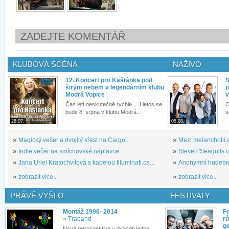
ZADEJTE KOMENTÁŘ
KLUBOVÁ SCÉNA
NAŽIVO
12. Koncert pro Kaštánka pod
S
širým nebem v legendárním klubu
p
Modrá Vopice
v
Čas letí neskutečně rychle.... I letos se
O
bude 8. srpna v klubu Modrá...
s
28.07.
05.08.
»
Magický večer a dvojitý křest na Cargo...
»
Mezi melancholií a
»
Indie večer na smíchovské náplavce
»
Steve'n'Seagulls v 
»
Jana Uriel Kratochvílová s kapelou Illuminati.ca...
»
Anonymní hudební 
»
zobrazit více...
»
zobrazit více...
PRÁVĚ VYŠLO
FESTIVALY
Montáž 1996–2014
Fe
»
Traband
rů
g
Nová retrospektiva v dvaceti jedna