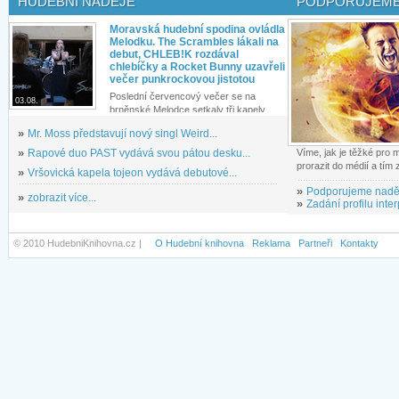
HUDEBNÍ NADĚJE
PODPORUJEME
Moravská hudební spodina ovládla
Melodku. The Scrambles lákali na
debut, CHLEB!K rozdával
chlebíčky a Rocket Bunny uzavřeli
večer punkrockovou jistotou
Poslední červencový večer se na
03.08.
brněnské Melodce setkaly tři kapely...
»
Mr. Moss představují nový singl Weird...
»
Rapové duo PAST vydává svou pátou desku...
Víme, jak je těžké pro
prorazit do médií a tím
»
Vršovická kapela tojeon vydává debutové...
»
Podporujeme nadě
»
zobrazit více...
»
Zadání profilu inter
© 2010 HudebniKnihovna.cz |
O Hudební knihovna
Reklama
Partneři
Kontakty