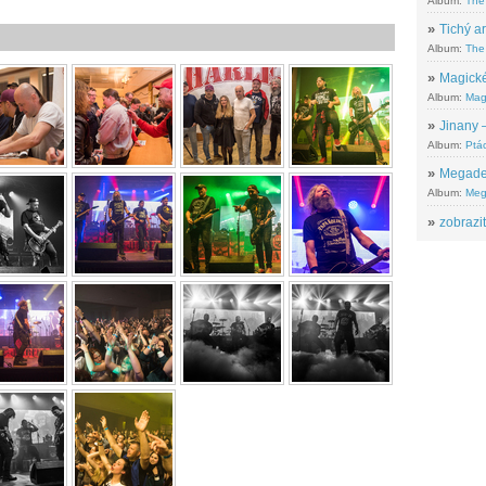
Album:
The
»
Tichý ar
Album:
The 
»
Magické
Album:
Mag
»
Jinany –
Album:
Ptác
»
Megadeth
Album:
Meg
»
zobrazit