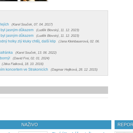
lejích
(Karel Souček, 07. 04. 2017)
ho byl jasným důkazem
(Luděk Blovský, 11. 12. 2023)
ho byl jasným důkazem
(Luděk Blovský, 11. 12. 2023)
ný holky zlý kluky chtěj, další klip
(Jana Kleinbauerová, 02. 06.
Šafránka
(Karel Souček, 13. 06. 2022)
ýborný!
(David Frei, 02. 01. 2024)
(Jitka Fialková, 18. 10. 2016)
dním koncertem ve Strakonicích
(Dagmar Hejlková, 28. 12. 2015)
NAŽIVO
REPOR