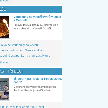
t více...
ĚŽE
Vstupenky na Veveří vyhrály Lucie
a Gabriela
Putovní festival Hrady CZ pokračuje o
tomto víkendu na Veveří. V naší...
 o volné vstupenky na Veveří
ník se mohou těšit Nikola a Milan
te volné vstupenky na první zastávku...
t více...
ST TŘI DECI
Tři Deci #35: Rock for People 2026,
část 2
V druhém díle věnovanému festivalu
Rock for People jsme důkladně...
ci #34: Rock for People 2026, část...