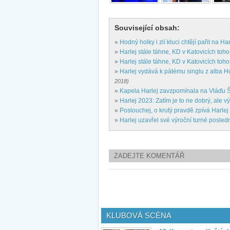
Související obsah:
»
Hodný holky i zlí kluci chtějí pařit na Har
»
Harlej stále táhne, KD v Katovicích to
»
Harlej stále táhne, KD v Katovicích to
»
Harlej vydává k pátému singlu z alba Hod
2018)
»
Kapela Harlej zavzpomínala na Vláďu 
»
Harlej 2023: Zatím je to ne dobrý, ale v
»
Poslouchej, o krutý pravdě zpívá Harlej
»
Harlej uzavřel své výroční turné posle
ZADEJTE KOMENTÁŘ
KLUBOVÁ SCÉNA