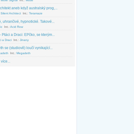
 Wow! Signal
Int.:
Muse
chitekt aneb když australský prog,...
Silent Architect
Int.:
Teramaze
, uhrančivé, hypnotické. Takové...
ic
Int.:
Acid Row
 Ptáci a Draci: EPčko, se kterým...
i a Draci
Int.:
Jinany
 se (studiově) loučí vynikající...
adeth
Int.:
Megadeth
 více...