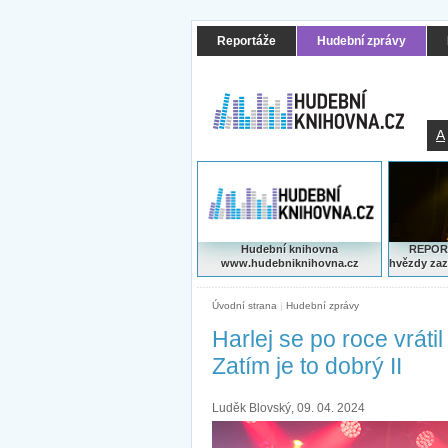
Reportáže
Hudební zprávy
A
Hudební knihovna
REPORT
www.hudebniknihovna.cz
hvězdy zaz
Úvodní strana
|
Hudební zprávy
Harlej se po roce vrátil
Zatím je to dobrý II
Luděk Blovský, 09. 04. 2024