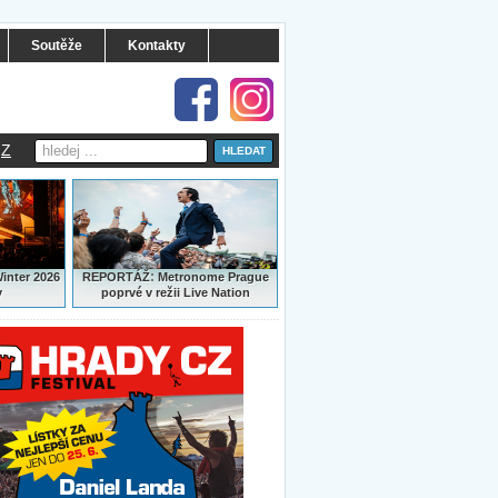
Soutěže
Kontakty
Z
:
Winter 2026
REPORTÁŽ
Metronome Prague
y
poprvé v režii Live Nation