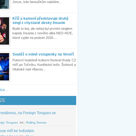
Jesus, kde fanouškům nabídne...
Kříž a kamení představuje druhý
singl z chystané desky Insanie
Bude to boj, ale neboj byl prvním singlem
kapely Insania z nového alba NEO-NOE,
které vyjde na podzim 2026....
Soutěž o volné vstupenky na Veveří
Putovní hudebně-kulturní festival Hrady CZ
míří po Točníku, Kunětické hoře, Švihově a
Hluboké nad Vltavou...
íce...
ZE
nestárnou, na Foreign Tongues se
.
eign Tongues
Int.:
Rolling Stones
use míří ke hvězdám