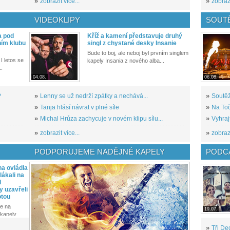
»
zobrazit více...
»
zobrazi
VIDEOKLIPY
SOUT
a pod
Kříž a kamení představuje druhý
ním klubu
singl z chystané desky Insanie
Bude to boj, ale neboj byl prvním singlem
I letos se
kapely Insania z nového alba...
..
04.08.
06.08.
?
»
Lenny se už nedrží zpátky a nechává...
»
Soutěž
»
Tanja hlásí návrat v plné síle
»
Na Toč
»
Michal Hrůza zachycuje v novém klipu sílu...
»
Vyhraj
»
zobrazit více...
»
zobrazi
PODPORUJEME NADĚJNÉ KAPELY
PODCA
a ovládla
ákali na
l
y uzavřeli
otou
e na
19.07.
kapely...
»
Tři De