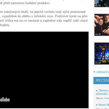
ještě před samotnou hudební produkcí.
05.08.
 natočených titulů, na jejichž vrcholu stojí výše jmenované
ý, vypuštěné do oběhu v loňském roce. Podzimní turné na jeho
jarní šňůra má na co navázat a zaplněné sály napříč naší vlastí
skupiny.
04.08.
05.08.
»
zobrazit v
RECEN
»
Stones 
předvádí..
Album:
For
»
Wow! M