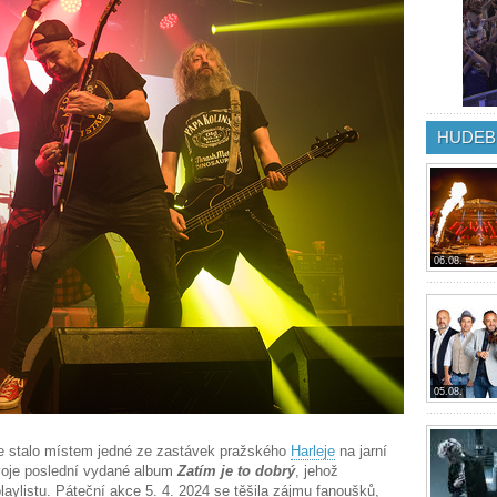
HUDEB
06.08.
05.08.
se stalo místem jedné ze zastávek pražského
Harleje
na jarní
svoje poslední vydané album
Zatím je to dobrý
, jehož
laylistu. Páteční akce 5. 4. 2024 se těšila zájmu fanoušků,