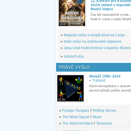
12. Koncert pro Kaštán
širým nebem v legendár
Modrá Vopice
Čas letí neskutečně rychle...
bude 8. srpna v klubu Modrá
28.07.
»
Magický večer a dvojitý křest na Cargo...
»
Indie večer na smíchovské náplavce
»
Jana Uriel Kratochvílová s kapelou Illuminat
»
zobrazit více...
PRÁVĚ VYŠLO
Montáž 1996–2014
»
Traband
Nová retrospektiva v dvaceti
písních přináší průřez proměn
02.08.
»
Foreign Tongues
/
Rolling Stones
»
The Wow! Signal
/
Muse
»
The Silent Architect
/
Teramaze