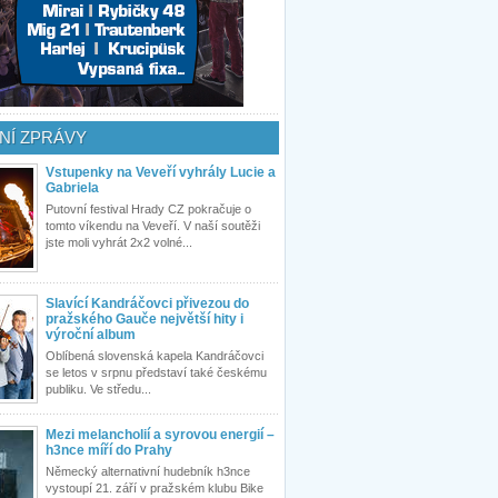
NÍ ZPRÁVY
Vstupenky na Veveří vyhrály Lucie a
Gabriela
Putovní festival Hrady CZ pokračuje o
tomto víkendu na Veveří. V naší soutěži
jste moli vyhrát 2x2 volné...
Slavící Kandráčovci přivezou do
pražského Gauče největší hity i
výroční album
Oblíbená slovenská kapela Kandráčovci
se letos v srpnu představí také českému
publiku. Ve středu...
Mezi melancholií a syrovou energií –
h3nce míří do Prahy
Německý alternativní hudebník h3nce
vystoupí 21. září v pražském klubu Bike