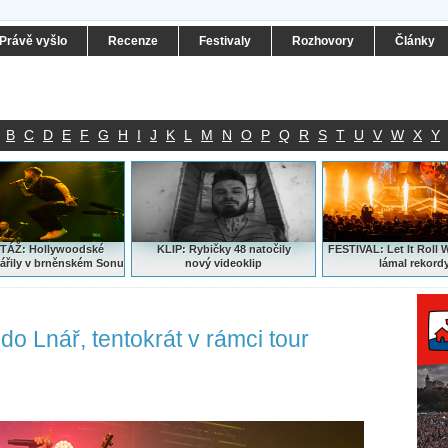
Právě vyšlo
Recenze
Festivaly
Rozhovory
Články
B
C
D
E
F
G
H
I
J
K
L
M
N
O
P
Q
R
S
T
U
V
W
X
Y
ÁŽ: Hollywoodské
KLIP: Rybičky 48 natočily
FESTIVAL:
Let It Roll 
ářily v brněnském Sonu
nový
videoklip
lámal rekord
 do Lnář, tentokrát v rámci tour