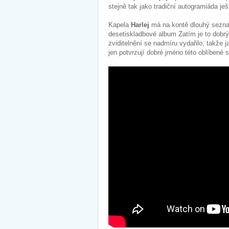
stejně tak jako tradiční autogramiáda 
Kapela
Harlej
má na kontě dlouhý seznam
desetiskladbové album Zatím je to dobr
zviditelnění se nadmíru vydařilo, takže 
jen potvrzují dobré jméno této oblíbené 