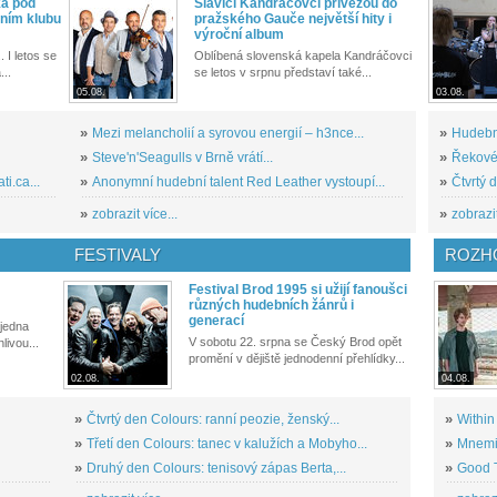
ka pod
Slavící Kandráčovci přivezou do
ním klubu
pražského Gauče největší hity i
výroční album
. I letos se
Oblíbená slovenská kapela Kandráčovci
...
se letos v srpnu představí také...
05.08.
03.08.
»
Mezi melancholií a syrovou energií – h3nce...
»
Hudební
»
Steve'n'Seagulls v Brně vrátí...
»
Řekové 
i.ca...
»
Anonymní hudební talent Red Leather vystoupí...
»
Čtvrtý 
»
zobrazit více...
»
zobrazit
FESTIVALY
ROZH
Festival Brod 1995 si užijí fanoušci
různých hudebních žánrů i
generací
 jedna
V sobotu 22. srpna se Český Brod opět
livou...
promění v dějiště jednodenní přehlídky...
02.08.
04.08.
»
Čtvrtý den Colours: ranní peozie, ženský...
»
Within
»
Třetí den Colours: tanec v kalužích a Mobyho...
»
Mnemic
»
Druhý den Colours: tenisový zápas Berta,...
»
Good T