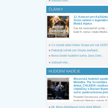
»
zobrazit více...
ČLÁNKY
12. Koncert pro Kaštánk
širým nebem v legendár
Modrá Vopice
Čas letí neskutečně rychle.... 
bude 8. srpna v klubu Modrá.
28.07.
»
Co chystá label Indies Scope pro rok 2026
»
Patnáctý ročník cen Vinyla zveřejnil...
»
Ikona české hudební scény Jana Uriel...
»
zobrazit více...
HUDEBNÍ NADĚJE
Moravská hudební spodin
Melodku. The Scrambles l
debut, CHLEB!K rozdáva
chlebíčky a Rocket Bunn
večer punkrockovou jist
Poslední červencový večer s
03.08.
brněnské Melodce setkaly tři 
»
Mr. Moss představují nový singl Weird...