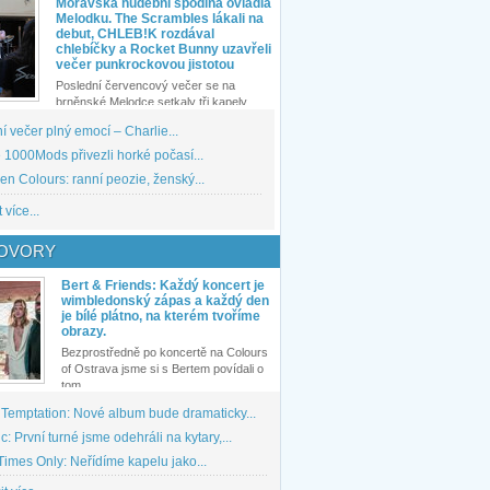
Moravská hudební spodina ovládla
Melodku. The Scrambles lákali na
debut, CHLEB!K rozdával
chlebíčky a Rocket Bunny uzavřeli
večer punkrockovou jistotou
Poslední červencový večer se na
brněnské Melodce setkaly tři kapely...
 večer plný emocí – Charlie...
1000Mods přivezli horké počasí...
den Colours: ranní peozie, ženský...
 více...
OVORY
Bert & Friends: Každý koncert je
wimbledonský zápas a každý den
je bílé plátno, na kterém tvoříme
obrazy.
Bezprostředně po koncertě na Colours
of Ostrava jsme si s Bertem povídali o
tom,...
 Temptation: Nové album bude dramaticky...
: První turné jsme odehráli na kytary,...
imes Only: Neřídíme kapelu jako...