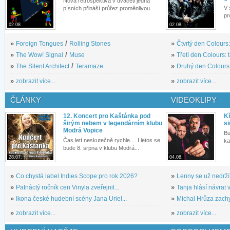
Nová retrospektiva v dvaceti jedna
V 
písních přináší průřez proměnlivou...
pr
02.08.
02.08.
»
Foreign Tongues
/
Rolling Stones
»
Čtvrtý den Colours:
»
The Wow! Signal
/
Muse
»
Třetí den Colours: 
»
The Silent Architect
/
Teramaze
»
Druhý den Colours: 
»
zobrazit více...
»
zobrazit více...
ČLÁNKY
VIDEOKLIPY
12. Koncert pro Kaštánka pod
Kř
širým nebem v legendárním klubu
si
Modrá Vopice
Bu
Čas letí neskutečně rychle.... I letos se
ka
bude 8. srpna v klubu Modrá...
28.07.
04.08.
»
Co chystá label Indies Scope pro rok 2026?
»
Lenny se už nedrží
»
Patnáctý ročník cen Vinyla zveřejnil...
»
Tanja hlásí návrat v
»
Ikona české hudební scény Jana Uriel...
»
Michal Hrůza zachyc
»
zobrazit více...
»
zobrazit více...