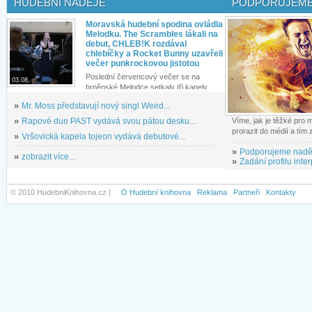
HUDEBNÍ NADĚJE
PODPORUJEME
Moravská hudební spodina ovládla
Melodku. The Scrambles lákali na
debut, CHLEB!K rozdával
chlebíčky a Rocket Bunny uzavřeli
večer punkrockovou jistotou
Poslední červencový večer se na
03.08.
brněnské Melodce setkaly tři kapely...
»
Mr. Moss představují nový singl Weird...
»
Rapové duo PAST vydává svou pátou desku...
Víme, jak je těžké pro
prorazit do médií a tím
»
Vršovická kapela tojeon vydává debutové...
»
Podporujeme nadě
»
zobrazit více...
»
Zadání profilu inter
© 2010 HudebniKnihovna.cz |
O Hudební knihovna
Reklama
Partneři
Kontakty