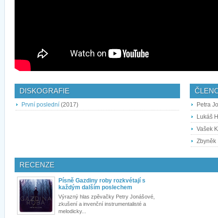
DISKOGRAFIE
ČLEN
První poslední
(2017)
Petra J
Lukáš H
Vašek K
Zbyněk 
RECENZE
Písně Gazdiny roby rozkvétají s
každým dalším poslechem
Výrazný hlas zpěvačky Petry Jonášové,
zkušení a invenční instrumentalisté a
melodicky...