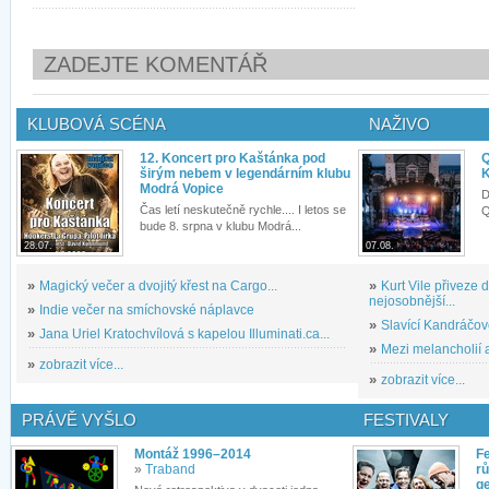
ZADEJTE KOMENTÁŘ
KLUBOVÁ SCÉNA
NAŽIVO
12. Koncert pro Kaštánka pod
Q
širým nebem v legendárním klubu
K
Modrá Vopice
D
Čas letí neskutečně rychle.... I letos se
Q
bude 8. srpna v klubu Modrá...
28.07.
07.08.
»
Magický večer a dvojitý křest na Cargo...
»
Kurt Vile přiveze
nejosobnější...
»
Indie večer na smíchovské náplavce
»
Slavící Kandráčov
»
Jana Uriel Kratochvílová s kapelou Illuminati.ca...
»
Mezi melancholií a
»
zobrazit více...
»
zobrazit více...
PRÁVĚ VYŠLO
FESTIVALY
Montáž 1996–2014
Fe
»
Traband
rů
g