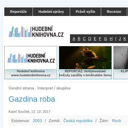
Reportáže
Hudební zprávy
Právě vyšlo
Recenze
A
B
C
D
E
F
G
H
I
J
K
Hudební knihovna
REPORTÁŽ: Hollywoodské
KLIP
www.hudebniknihovna.cz
hvězdy zazářily v brněnském Sonu
Úvodní strana
|
Interpret / skupina
Gazdina roba
Karel Souček, 13. 10. 2017
Existence:
2003
/
Země:
Česká republika
/
Žánr:
Rock