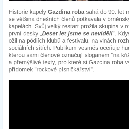
Historie kapely
Gazdina roba
sahá do 90. let m
se většina dnešních členů potkávala v brněnsk
kapelách. Svůj velký restart prožila skupina v
první desky „
Deset let jsme se neviděli
". Kdy
ožil na pódiích klubů a festivalů, na vlnách rozh
sociálních sítích. Publikum vesměs oceňuje hu
kterou sami členové označují sloganem "na křižo
a přemýšlivé texty, pro které si Gazdina roba vy
přídomek "rockové písničkářství".