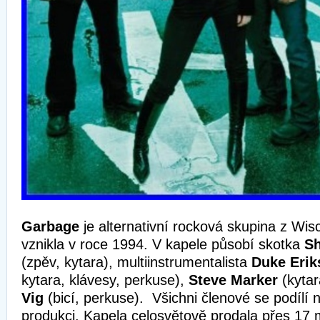
Garbage
je alternativní rocková skupina z Wis
vznikla v roce 1994. V kapele působí skotka
Sh
(zpěv, kytara), multiinstrumentalista
Duke Erik
kytara, klávesy, perkuse),
Steve Marker
(kytar
Vig
(bicí, perkuse). Všichni členové se podílí 
produkci. Kapela celosvětově prodala přes 17 m