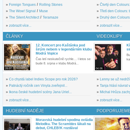
»
Foreign Tongues
/
Rolling Stones
»
Čtvrtý den Colours:
»
The Wow! Signal
/
Muse
»
Třetí den Colours: 
»
The Silent Architect
/
Teramaze
»
Druhý den Colours: 
»
zobrazit více...
»
zobrazit více...
ČLÁNKY
VIDEOKLIPY
12. Koncert pro Kaštánka pod
Kř
širým nebem v legendárním klubu
si
Modrá Vopice
Bu
Čas letí neskutečně rychle.... I letos se
ka
bude 8. srpna v klubu Modrá...
28.07.
04.08.
»
Co chystá label Indies Scope pro rok 2026?
»
Lenny se už nedrží
»
Patnáctý ročník cen Vinyla zveřejnil...
»
Tanja hlásí návrat v
»
Ikona české hudební scény Jana Uriel...
»
Michal Hrůza zachyc
»
zobrazit více...
»
zobrazit více...
HUDEBNÍ NADĚJE
PODPORUJEME
Moravská hudební spodina ovládla
Melodku. The Scrambles lákali na
debut, CHLEB!K rozdával