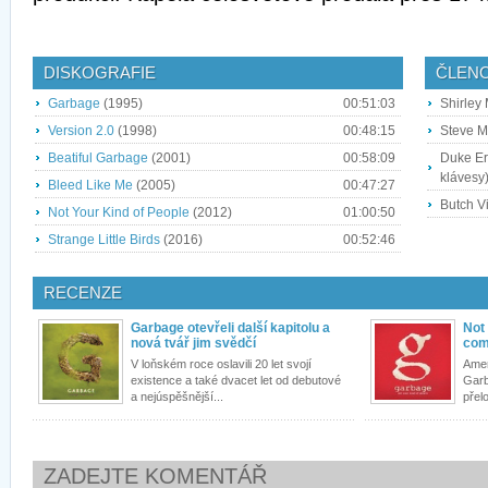
DISKOGRAFIE
ČLEN
Garbage
(1995)
00:51:03
Shirley
Version 2.0
(1998)
00:48:15
Steve Ma
Beatiful Garbage
(2001)
00:58:09
Duke Eri
klávesy
Bleed Like Me
(2005)
00:47:27
Butch Vi
Not Your Kind of People
(2012)
01:00:50
Strange Little Birds
(2016)
00:52:46
RECENZE
Garbage otevřeli další kapitolu a
Not 
nová tvář jim svědčí
com
V loňském roce oslavili 20 let svojí
Amer
existence a také dvacet let od debutové
Garb
a nejúspěšnější...
přelo
ZADEJTE KOMENTÁŘ