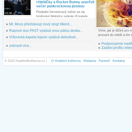
chlebíčky a Rocket Bunny uzavřeli
večer punkrockovou jistotou
Poslední červencový večer se na
03.08.
brněnské Melodce setkaly tři kapely...
»
Mr. Moss představují nový singl Weird...
»
Rapové duo PAST vydává svou pátou desku...
Víme, jak je těžké pro
prorazit do médií a tím
»
Vršovická kapela tojeon vydává debutové...
»
Podporujeme nadě
»
zobrazit více...
»
Zadání profilu inter
© 2010 HudebniKnihovna.cz |
O Hudební knihovna
Reklama
Partneři
Kontakty