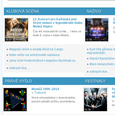
KLUBOVÁ SCÉNA
NAŽIVO
12. Koncert pro Kaštánka pod
Q
širým nebem v legendárním klubu
K
Modrá Vopice
D
Čas letí neskutečně rychle.... I letos se
Q
bude 8. srpna v klubu Modrá...
28.07.
07.08.
»
Magický večer a dvojitý křest na Cargo...
»
Kurt Vile přiveze
nejosobnější...
»
Indie večer na smíchovské náplavce
»
Slavící Kandráčov
»
Jana Uriel Kratochvílová s kapelou Illuminati.ca...
»
Mezi melancholií a
»
zobrazit více...
»
zobrazit více...
PRÁVĚ VYŠLO
FESTIVALY
Montáž 1996–2014
Fe
»
Traband
rů
g
Nová retrospektiva v dvaceti jedna
V 
písních přináší průřez proměnlivou...
pr
02.08.
02.08.