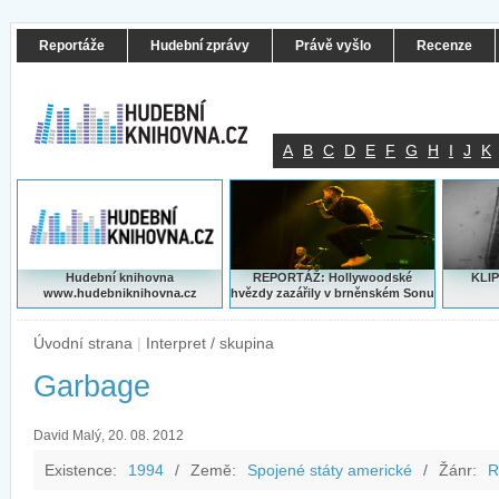
Reportáže
Hudební zprávy
Právě vyšlo
Recenze
A
B
C
D
E
F
G
H
I
J
K
Hudební knihovna
REPORTÁŽ: Hollywoodské
KLIP
www.hudebniknihovna.cz
hvězdy zazářily v brněnském Sonu
Úvodní strana
|
Interpret / skupina
Garbage
David Malý, 20. 08. 2012
Existence:
1994
/
Země:
Spojené státy americké
/
Žánr:
R