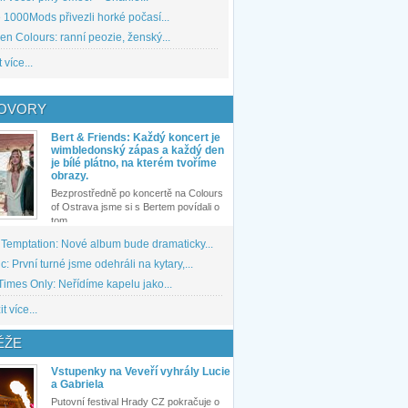
1000Mods přivezli horké počasí...
den Colours: ranní peozie, ženský...
 více...
OVORY
Bert & Friends: Každý koncert je
wimbledonský zápas a každý den
je bílé plátno, na kterém tvoříme
obrazy.
Bezprostředně po koncertě na Colours
of Ostrava jsme si s Bertem povídali o
tom,...
 Temptation: Nové album bude dramaticky...
: První turné jsme odehráli na kytary,...
imes Only: Neřídíme kapelu jako...
t více...
ĚŽE
Vstupenky na Veveří vyhrály Lucie
a Gabriela
Putovní festival Hrady CZ pokračuje o