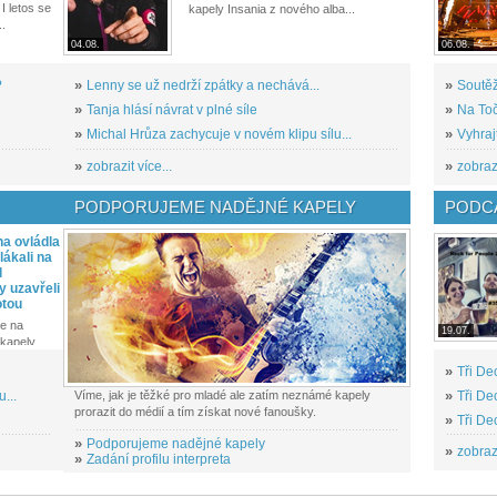
I letos se
kapely Insania z nového alba...
..
04.08.
06.08.
?
»
Lenny se už nedrží zpátky a nechává...
»
Soutěž
»
Tanja hlásí návrat v plné síle
»
Na Toč
»
Michal Hrůza zachycuje v novém klipu sílu...
»
Vyhraj
»
zobrazit více...
»
zobrazi
PODPORUJEME NADĚJNÉ KAPELY
PODCA
a ovládla
ákali na
l
y uzavřeli
otou
e na
19.07.
kapely...
»
Tři De
...
Víme, jak je těžké pro mladé ale zatím neznámé kapely
»
Tři De
prorazit do médií a tím získat nové fanoušky.
»
Tři De
»
Podporujeme nadějné kapely
»
zobrazi
»
Zadání profilu interpreta