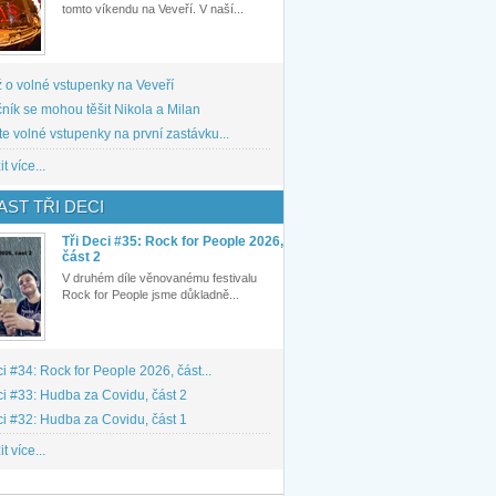
tomto víkendu na Veveří. V naší...
 o volné vstupenky na Veveří
ník se mohou těšit Nikola a Milan
te volné vstupenky na první zastávku...
t více...
ST TŘI DECI
Tři Deci #35: Rock for People 2026,
část 2
V druhém díle věnovanému festivalu
Rock for People jsme důkladně...
ci #34: Rock for People 2026, část...
ci #33: Hudba za Covidu, část 2
ci #32: Hudba za Covidu, část 1
t více...