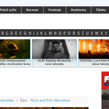
Právě vyšlo
Recenze
Festivaly
Rozhovory
Články
B
C
D
E
F
G
H
I
J
K
L
M
N
O
P
Q
R
S
T
U
V
W
X
Y
ÁŽ: Hollywoodské
KLIP: Rybičky 48 natočily
FESTIVAL:
Let It Roll 
ářily v brněnském Sonu
nový
videoklip
lámal rekord
republika
/
Žánr:
Rock and Roll, Alternativa