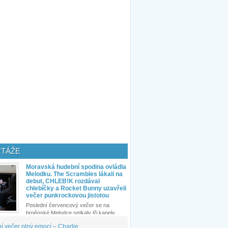
TÁŽE
Moravská hudební spodina ovládla
Melodku. The Scrambles lákali na
debut, CHLEB!K rozdával
chlebíčky a Rocket Bunny uzavřeli
večer punkrockovou jistotou
Poslední červencový večer se na
brněnské Melodce setkaly tři kapely...
 večer plný emocí – Charlie...