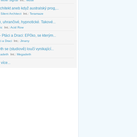
 Wow! Signal
Int.:
Muse
chitekt aneb když australský prog,...
Silent Architect
Int.:
Teramaze
, uhrančivé, hypnotické. Takové...
ic
Int.:
Acid Row
 Ptáci a Draci: EPčko, se kterým...
i a Draci
Int.:
Jinany
 se (studiově) loučí vynikající...
adeth
Int.:
Megadeth
 více...