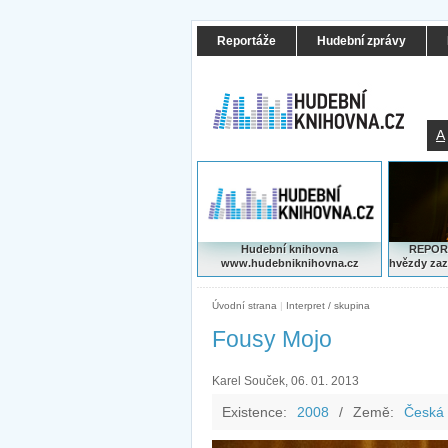
Reportáže
Hudební zprávy
A
Hudební knihovna
REPORT
www.hudebniknihovna.cz
hvězdy zaz
Úvodní strana
|
Interpret / skupina
Fousy Mojo
Karel Souček, 06. 01. 2013
Existence:
2008
/
Země:
Česká 