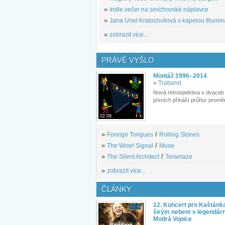
»
Indie večer na smíchovské náplavce
»
Jana Uriel Kratochvílová s kapelou Illuminat
»
zobrazit více...
PRÁVĚ VYŠLO
Montáž 1996–2014
»
Traband
Nová retrospektiva v dvaceti
písních přináší průřez proměn
02.08.
»
Foreign Tongues
/
Rolling Stones
»
The Wow! Signal
/
Muse
»
The Silent Architect
/
Teramaze
»
zobrazit více...
ČLÁNKY
12. Koncert pro Kaštánk
širým nebem v legendár
Modrá Vopice