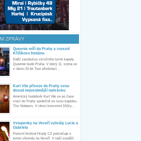
NÍ ZPRÁVY
Queenie míří do Prahy a rozezní
Křižíkovu fontánu
Další zastávkou výročního turné kapely
Queenie bude Praha. V úterý 11. srpna se
v rámci 20 let Tour představí...
Kurt Vile přiveze do Prahy svou
dosud nejosobnější nahrávku
Americký hudebník Kurt Vile se po čase
vrací do Prahy společně se svou kapelou
The Violators. V rámci koncertní šňůry...
Vstupenky na Veveří vyhrály Lucie a
Gabriela
Putovní festival Hrady CZ pokračuje o
tomto víkendu na Veveří. V naší soutěži