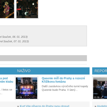
el Souček, 06. 01. 2013)
rel Souček, 07. 01. 2013)
NAŽIVO
REPOR
ka pod
Queenie míří do Prahy a rozezní
ním klubu
Křižíkovu fontánu
Další zastávkou výročního turné kapely
. I letos se
Queenie bude Praha. V úterý...
...
07.08.
03.08.
»
Kurt Vile přiveze do Prahy svou dosud
»
Hudební