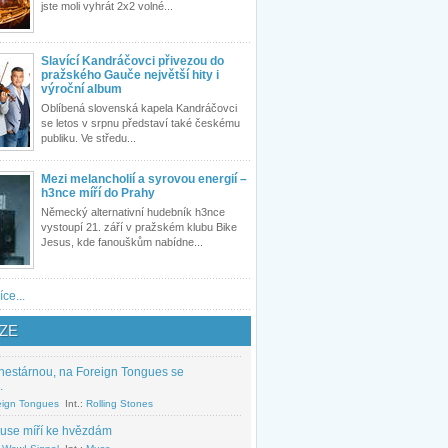
jste moli vyhrát 2x2 volné...
Slavící Kandráčovci přivezou do
pražského Gauče největší hity i
výroční album
Oblíbená slovenská kapela Kandráčovci
se letos v srpnu představí také českému
publiku. Ve středu...
Mezi melancholií a syrovou energií –
h3nce míří do Prahy
Německý alternativní hudebník h3nce
vystoupí 21. září v pražském klubu Bike
Jesus, kde fanouškům nabídne...
íce...
ZE
nestárnou, na Foreign Tongues se
.
eign Tongues
Int.:
Rolling Stones
use míří ke hvězdám