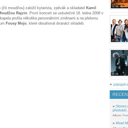
06.08.
o
(čti moudžou) založil kytarista, zpěvák a skladatel
Kamil
Moudžou Rajzin
. První koncert se uskutečnil 18. ledna 2008 v
kapela prošla několika personálními změnami a na přelomu
lbum
Fousy Mojo
, které obsahoval dvanáct skladeb.
05.08.
05.08.
»
zobrazit v
RECEN
»
Stones 
předvádí..
Album:
For
»
Wow! M