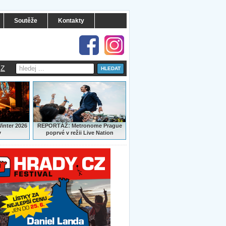
Soutěže
Kontakty
Z
:
Winter 2026
REPORTÁŽ
Metronome Prague
y
poprvé v režii Live Nation