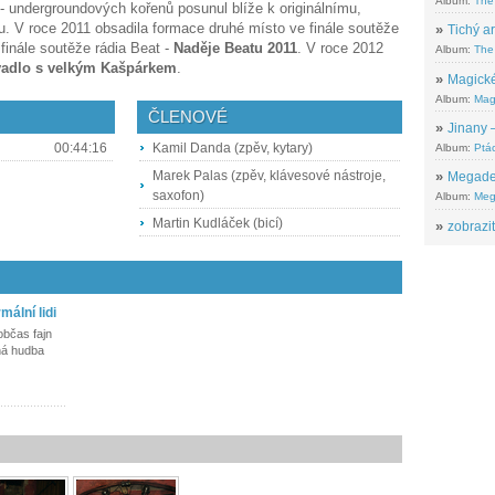
Album:
The
 - undergroundových kořenů posunul blíže k originálnímu,
u. V roce 2011 obsadila formace druhé místo ve finále soutěže
»
Tichý ar
finále soutěže rádia Beat -
Naděje Beatu 2011
. V roce 2012
Album:
The 
vadlo s velkým Kašpárkem
.
»
Magické
Album:
Mag
ČLENOVÉ
»
Jinany –
00:44:16
Kamil Danda (zpěv, kytary)
Album:
Ptác
Marek Palas (zpěv, klávesové nástroje,
»
Megadeth
saxofon)
Album:
Meg
Martin Kudláček (bicí)
»
zobrazit
mální lidi
občas fajn
iná hudba