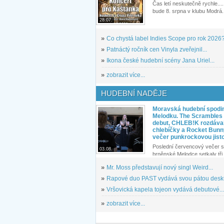
Čas letí neskutečně rychle.... 
bude 8. srpna v klubu Modrá.
28.07.
»
Co chystá label Indies Scope pro rok 2026
»
Patnáctý ročník cen Vinyla zveřejnil...
»
Ikona české hudební scény Jana Uriel...
»
zobrazit více...
HUDEBNÍ NADĚJE
Moravská hudební spodin
Melodku. The Scrambles l
debut, CHLEB!K rozdáva
chlebíčky a Rocket Bunn
večer punkrockovou jist
Poslední červencový večer s
03.08.
brněnské Melodce setkaly tři 
»
Mr. Moss představují nový singl Weird...
»
Rapové duo PAST vydává svou pátou desku
»
Vršovická kapela tojeon vydává debutové...
»
zobrazit více...