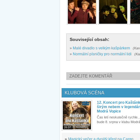
Související obsah:
»
Malé divadlo s velkým kašpárkem
(Kar
»
Normální písničky pro normální lidi
(Ka
ZADEJTE KOMENTÁŘ
KLUBOVÁ SCÉNA
12. Koncert pro Kaštán
širým nebem v legendár
Modrá Vopice
Čas letí neskutečně rychle...
bude 8. srpna v klubu Modrá
28.07.
»
Magický večer a dvojitý křest na Cargo...