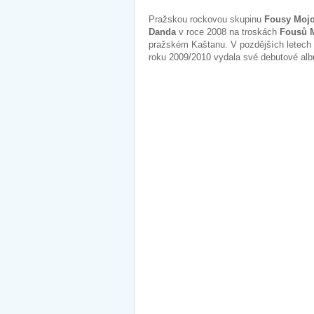
Pražskou rockovou skupinu
Fousy Moj
Danda
v roce 2008 na troskách
Fousů 
pražském Kaštanu. V pozdějších letech 
roku 2009/2010 vydala své debutové a