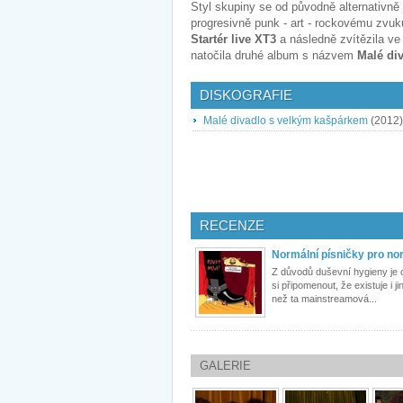
Styl skupiny se od původně alternativně
progresivně punk - art - rockovému zvuk
Startér live XT3
a následně zvítězila ve 
natočila druhé album s názvem
Malé di
DISKOGRAFIE
Malé divadlo s velkým kašpárkem
(2012)
RECENZE
Normální písničky pro nor
Z důvodů duševní hygieny je 
si připomenout, že existuje i j
než ta mainstreamová...
GALERIE