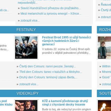
nejosobnější...
»
Řekové 
»
Slavící Kandráčovci přivezou do pražského...
i.ca...
»
Čtvrtý 
»
Mezi melancholií a syrovou energií – h3nce...
»
zobrazit
»
zobrazit více...
FESTIVALY
ROZH
Festival Brod 1995 si užijí fanoušci
různých hudebních žánrů i
generací
 jedna
V sobotu 22. srpna se Český Brod opět
livou...
promění v dějiště jednodenní přehlídky...
02.08.
04.08.
»
Čtvrtý den Colours: ranní peozie, ženský...
»
Within
»
Třetí den Colours: tanec v kalužích a Mobyho...
»
Mnemic
»
Druhý den Colours: tenisový zápas Berta,...
»
Good T
»
zobrazit více...
»
zobrazi
VIDEOKLIPY
SOUT
a pod
Kříž a kamení představuje druhý
ním klubu
singl z chystané desky Insanie
Bude to boj, ale neboj byl prvním singlem