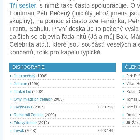
Tří sester
, s nimiž také často spolupracuje. O v
frontman Petr Pečený (iniciály jehož jména jso
skupiny), na pomoc si často zve Fanánka, Pet
Frantu Sahulu. První deska Je to pečený vyšla
dalších se objevila řada hitů (Já a můj Bak, Má
Celebrita atd.), které jsou součástí veselých a
koncertů, tolik pro kapelu typické.
DISKOGRAFIE
ČLEN
Je to pečený
(1996)
Petr Pe
Jeliman
(1999)
Milan H
Tenkej led
(2002)
Robin D
Omyl mladších třetihor
(2005)
Tomáš D
Lochneska
(2007)
00:37:28
Tomáš K
Rocknroll Zombie
(2009)
Daniel 
Zdravý doktor
(2013)
Jiří Žák
Levák
(2018)
00:37:46