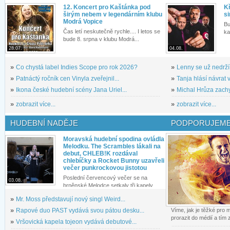
12. Koncert pro Kaštánka pod
Kř
širým nebem v legendárním klubu
si
Modrá Vopice
Bu
Čas letí neskutečně rychle.... I letos se
ka
bude 8. srpna v klubu Modrá...
28.07.
04.08.
»
Co chystá label Indies Scope pro rok 2026?
»
Lenny se už nedrží
»
Patnáctý ročník cen Vinyla zveřejnil...
»
Tanja hlásí návrat v
»
Ikona české hudební scény Jana Uriel...
»
Michal Hrůza zachyc
»
zobrazit více...
»
zobrazit více...
HUDEBNÍ NADĚJE
PODPORUJEME
Moravská hudební spodina ovládla
Melodku. The Scrambles lákali na
debut, CHLEB!K rozdával
chlebíčky a Rocket Bunny uzavřeli
večer punkrockovou jistotou
Poslední červencový večer se na
03.08.
brněnské Melodce setkaly tři kapely...
»
Mr. Moss představují nový singl Weird...
»
Rapové duo PAST vydává svou pátou desku...
Víme, jak je těžké pro
prorazit do médií a tím
»
Vršovická kapela tojeon vydává debutové...