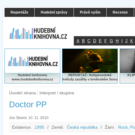
Reportáže
Hudební zprávy
Právě vyšlo
Recenze
A
B
C
D
E
F
G
H
I
J
K
Hudební knihovna
REPORTÁŽ: Hollywoodské
KLIP
www.hudebniknihovna.cz
hvězdy zazářily v brněnském Sonu
Úvodní strana
|
Interpret / skupina
Doctor PP
Joe Stramr, 10. 11. 2010
Existence:
1995
/
Země:
Česká republika
/
Žánr:
Rock, P