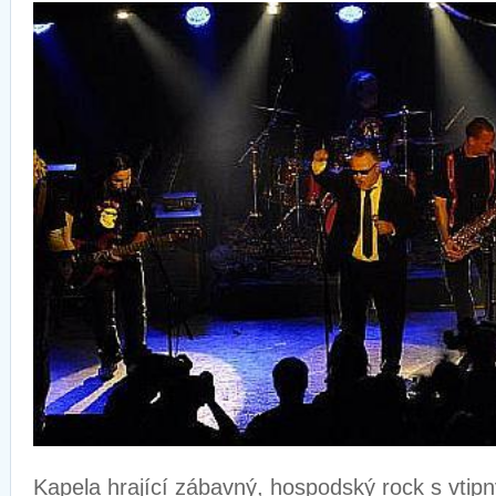
Kapela hrající zábavný, hospodský rock s vtipn