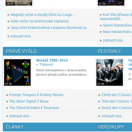
28.07.
07.08.
»
Magický večer a dvojitý křest na Cargo...
»
Kurt Vile přiveze
nejosobnější...
»
Indie večer na smíchovské náplavce
»
Slavící Kandráčov
»
Jana Uriel Kratochvílová s kapelou Illuminati.ca...
»
Mezi melancholií a
»
zobrazit více...
»
zobrazit více...
PRÁVĚ VYŠLO
FESTIVALY
Montáž 1996–2014
Fe
»
Traband
rů
g
Nová retrospektiva v dvaceti jedna
V 
písních přináší průřez proměnlivou...
pr
02.08.
02.08.
»
Foreign Tongues
/
Rolling Stones
»
Čtvrtý den Colours:
»
The Wow! Signal
/
Muse
»
Třetí den Colours: 
»
The Silent Architect
/
Teramaze
»
Druhý den Colours: 
»
zobrazit více...
»
zobrazit více...
ČLÁNKY
VIDEOKLIPY