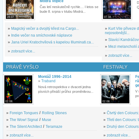
Modrá Vopice
D
Čas letí neskutečně rychle.... I letos se
Q
bude 8. srpna v klubu Modrá...
28.07.
07.08.
»
Magický večer a dvojitý křest na Cargo...
»
Kurt Vile přiveze
nejosobnější...
»
Indie večer na smíchovské náplavce
»
Slavící Kandráčov
»
Jana Uriel Kratochvílová s kapelou Illuminati.ca...
»
Mezi melancholií a
»
zobrazit více...
»
zobrazit více...
PRÁVĚ VYŠLO
FESTIVALY
Montáž 1996–2014
Fe
»
Traband
rů
g
Nová retrospektiva v dvaceti jedna
V 
písních přináší průřez proměnlivou...
pr
02.08.
02.08.
»
Foreign Tongues
/
Rolling Stones
»
Čtvrtý den Colours:
»
The Wow! Signal
/
Muse
»
Třetí den Colours: 
»
The Silent Architect
/
Teramaze
»
Druhý den Colours: 
»
zobrazit více...
»
zobrazit více...