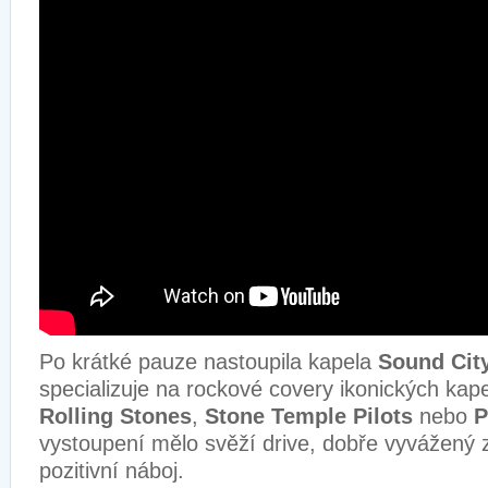
Po krátké pauze nastoupila kapela
Sound Cit
specializuje na rockové covery ikonických kap
Rolling Stones
,
Stone Temple Pilots
nebo
P
vystoupení mělo svěží drive, dobře vyvážený 
pozitivní náboj.