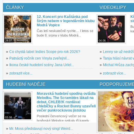
ČLÁNKY
VIDEOKLIPY
12. Koncert pro Kaštánka pod
Kř
širým nebem v legendárním klubu
si
Modrá Vopice
Bu
Čas letí neskutečně rychle.... I letos se
ka
bude 8. srpna v klubu Modrá...
28.07.
04.08.
»
Co chystá label Indies Scope pro rok 2026?
»
Lenny se už nedrží
»
Patnáctý ročník cen Vinyla zveřejnil...
»
Tanja hlásí návrat v
»
Ikona české hudební scény Jana Uriel...
»
Michal Hrůza zachyc
»
zobrazit více...
»
zobrazit více...
HUDEBNÍ NADĚJE
PODPORUJEME
Moravská hudební spodina ovládla
Melodku. The Scrambles lákali na
debut, CHLEB!K rozdával
chlebíčky a Rocket Bunny uzavřeli
večer punkrockovou jistotou
Poslední červencový večer se na
03.08.
brněnské Melodce setkaly tři kapely...
»
Mr. Moss představují nový singl Weird...