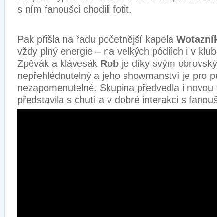
s ním fanoušci chodili fotit.
Pak přišla na řadu početnější kapela
Wotazní
vždy plný energie – na velkých pódiích i v klu
Zpěvák a klávesák
Rob
je díky svým obrovsk
nepřehlédnutelný a jeho showmanství je pro p
nezapomenutelné. Skupina předvedla i novou 
představila s chutí a v dobré interakci s fanou