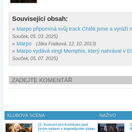
Související obsah:
»
Marpo připomíná svůj track Chtěli jsme a vyráží 
Souček, 05. 03. 2025)
»
Marpo
(Jitka Fialková, 12. 10. 2013)
»
Marpo vydává singl Memphis, který nahrával v E
Souček, 05. 07. 2025)
ZADEJTE KOMENTÁŘ
KLUBOVÁ SCÉNA
NAŽIVO
12. Koncert pro Kaštánka pod
Q
širým nebem v legendárním klubu
K