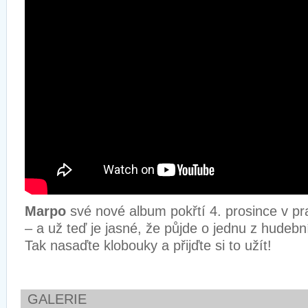
Marpo
své nové album pokřtí 4. prosince v p
– a už teď je jasné, že půjde o jednu z hudebn
Tak nasaďte klobouky a přijďte si to užít!
GALERIE