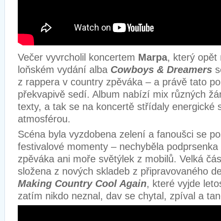
Večer vyvrcholil koncertem
Marpa
, který opět
loňském vydání alba
Cowboys & Dreamers
s
z rappera v country zpěváka – a právě tato p
překvapivě sedí. Album nabízí mix různých žá
texty, a tak se na koncertě střídaly energické 
atmosférou.
Scéna byla vyzdobena zelení a fanoušci se pos
festivalové momenty – nechyběla podprsenka p
zpěváka ani moře světýlek z mobilů. Velká část
složena z nových skladeb z připravovaného d
Making Country Cool Again
, které vyjde let
zatím nikdo neznal, dav se chytal, zpíval a tanč