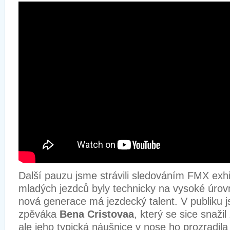
Další pauzu jsme strávili sledováním FMX exh
mladých jezdců byly technicky na vysoké úrovni
nová generace má jezdecký talent. V publiku j
zpěváka
Bena Cristovaa
, který se sice snaži
ale jeho typická náušnice v nose ho prozradil