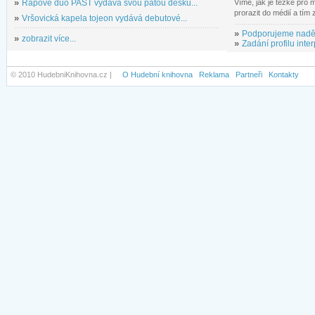
»
Rapové duo PAST vydává svou pátou desku...
Víme, jak je těžké pro
prorazit do médií a tím
»
Vršovická kapela tojeon vydává debutové...
»
Podporujeme nadě
»
zobrazit více...
»
Zadání profilu inter
© 2010 HudebniKnihovna.cz |
O Hudební knihovna
Reklama
Partneři
Kontakty