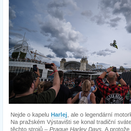
Nejde o kapelu
Harlej
, ale o legendární moto
Na pražském Výstavišti se konal tradiční svát
těchto strojů –
Prague Harley Days
. A protože 