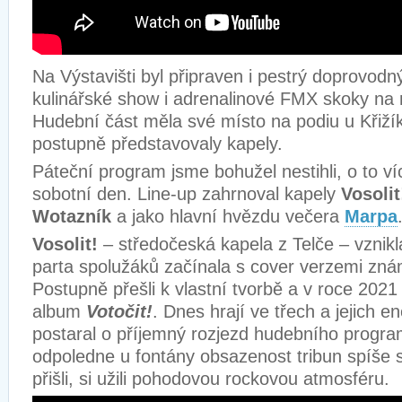
Na Výstavišti byl připraven i pestrý doprovod
kulinářské show i adrenalinové FMX skoky na
Hudební část měla své místo na podiu u Křiží
postupně představovaly kapely.
Páteční program jsme bohužel nestihli, o to víc
sobotní den. Line-up zahrnoval kapely
Vosolit
Wotazník
a jako hlavní hvězdu večera
Marpa
Vosolit!
– středočeská kapela z Telče – vznikl
parta spolužáků začínala s cover verzemi zn
Postupně přešli k vlastní tvorbě a v roce 2021
album
Votočit!
. Dnes hrají ve třech a jejich e
postaral o příjemný rozjezd hudebního program
odpoledne u fontány obsazenost tribun spíše s
přišli, si užili pohodovou rockovou atmosféru.