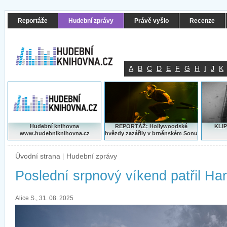
Reportáže
Hudební zprávy
Právě vyšlo
Recenze
A
B
C
D
E
F
G
H
I
J
K
Hudební knihovna
REPORTÁŽ: Hollywoodské
KLIP
www.hudebniknihovna.cz
hvězdy zazářily v brněnském Sonu
Úvodní strana
|
Hudební zprávy
Poslední srpnový víkend patřil Ha
Alice S., 31. 08. 2025