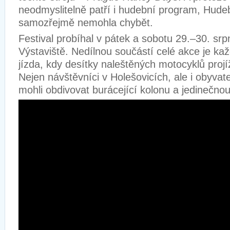
neodmyslitelně patří i hudební program, Hude
samozřejmě nemohla chybět.
Festival probíhal v pátek a sobotu 29.–30. srp
Výstaviště. Nedílnou součástí celé akce je kaž
jízda, kdy desítky naleštěných motocyklů projí
Nejen návštěvníci v Holešovicích, ale i obyvatel
mohli obdivovat burácející kolonu a jedinečno