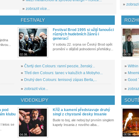
»
zobrazit
»
zobrazit více...
FESTIVALY
ROZH
Festival Brod 1995 si užijí fanoušci
různých hudebních žánrů i
generací
 jedna
V sobotu 22. srpna se Český Brod opět
livou...
promění v dějiště jednodenní přehlídky...
02.08.
04.08.
»
Čtvrtý den Colours: ranní peozie, ženský...
»
Within
»
Třetí den Colours: tanec v kalužích a Mobyho...
»
Mnemic
»
Druhý den Colours: tenisový zápas Berta,...
»
Good T
»
zobrazit více...
»
zobrazi
VIDEOKLIPY
SOUT
a pod
Kříž a kamení představuje druhý
ním klubu
singl z chystané desky Insanie
Bude to boj, ale neboj byl prvním singlem
I letos se
kapely Insania z nového alba...
..
04.08.
06.08.