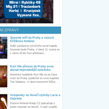
NÍ ZPRÁVY
Queenie míří do Prahy a rozezní
Křižíkovu fontánu
Další zastávkou výročního turné kapely
Queenie bude Praha. V úterý 11. srpna se
v rámci 20 let Tour představí...
Kurt Vile přiveze do Prahy svou
dosud nejosobnější nahrávku
Americký hudebník Kurt Vile se po čase
vrací do Prahy společně se svou kapelou
The Violators. V rámci koncertní šňůry...
Vstupenky na Veveří vyhrály Lucie a
Gabriela
Putovní festival Hrady CZ pokračuje o
tomto víkendu na Veveří. V naší soutěži