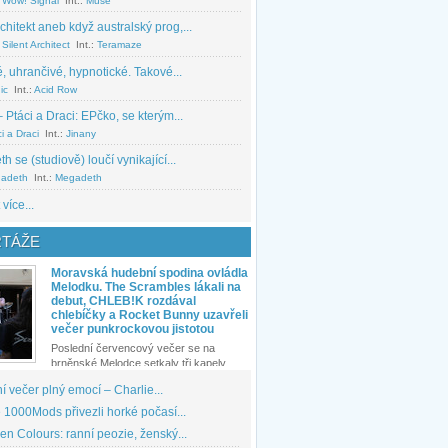
 Wow! Signal
Int.:
Muse
chitekt aneb když australský prog,...
Silent Architect
Int.:
Teramaze
, uhrančivé, hypnotické. Takové...
ic
Int.:
Acid Row
 Ptáci a Draci: EPčko, se kterým...
i a Draci
Int.:
Jinany
 se (studiově) loučí vynikající...
adeth
Int.:
Megadeth
 více...
TÁŽE
Moravská hudební spodina ovládla
Melodku. The Scrambles lákali na
debut, CHLEB!K rozdával
chlebíčky a Rocket Bunny uzavřeli
večer punkrockovou jistotou
Poslední červencový večer se na
brněnské Melodce setkaly tři kapely...
 večer plný emocí – Charlie...
1000Mods přivezli horké počasí...
den Colours: ranní peozie, ženský...