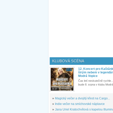
KLUBOVÁ SCÉNA
12. Koncert pro Kaštán
širým nebem v legendár
Modrá Vopice
Čas letí neskutečně rychle...
bude 8. srpna v klubu Modrá
28.07.
»
Magický večer a dvojitý křest na Cargo...
»
Indie večer na smíchovské náplavce
»
Jana Uriel Kratochvílová s kapelou Illuminat