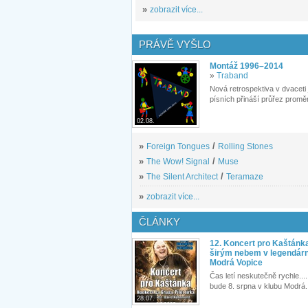
»
zobrazit více...
PRÁVĚ VYŠLO
Montáž 1996–2014
»
Traband
Nová retrospektiva v dvaceti
písních přináší průřez proměn
02.08.
»
Foreign Tongues
/
Rolling Stones
»
The Wow! Signal
/
Muse
»
The Silent Architect
/
Teramaze
»
zobrazit více...
ČLÁNKY
12. Koncert pro Kaštánk
širým nebem v legendár
Modrá Vopice
Čas letí neskutečně rychle.... 
bude 8. srpna v klubu Modrá.
28.07.