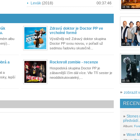
Levák
(2018)
00:37:46
06.08.
vák
Zdravý doktor je Doctor PP ve
u.
vrcholné formě
smém albu
Výstižněji než Zdravý doktor skupina
ený)...
Doctor PP svou novou, v pořadí už
05.08.
sedmou řadovku skutečně...
obrá a
Rocknroll zombie - recenze
Hospodská skupina Doctor PP je
l a
zábavnější čím dál více. Vliv Tří sester je
sky, lepší
neoddiskutovatelný,...
05.08.
»
zobrazit v
RECEN
»
Stones 
předvádí..
Album:
For
»
Wow! M