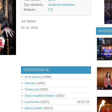
Typ nahrávky:
studiová nahrávka
Medium:
CD
Joe Stramr,
10. 11. 2010
HUDEB
07.08.
DISKOGRAFIE
Je to pečený
(1996)
Jeliman
(1999)
07.08.
Tenkej led
(2002)
Omyl mladších třetihor
(2005)
Lochneska
(2007)
00:37:28
Zdravý doktor
(2013)