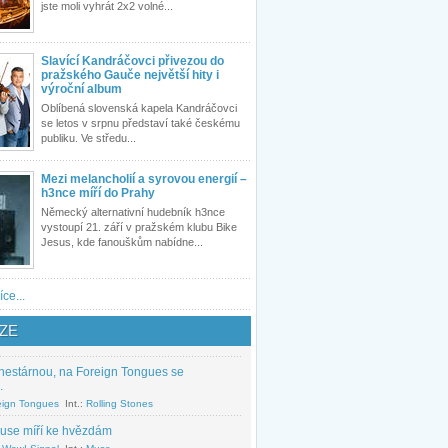
jste moli vyhrát 2x2 volné...
Slavící Kandráčovci přivezou do
pražského Gauče největší hity i
výroční album
Oblíbená slovenská kapela Kandráčovci
se letos v srpnu představí také českému
publiku. Ve středu...
Mezi melancholií a syrovou energií –
h3nce míří do Prahy
Německý alternativní hudebník h3nce
vystoupí 21. září v pražském klubu Bike
Jesus, kde fanouškům nabídne...
íce...
ZE
nestárnou, na Foreign Tongues se
.
eign Tongues
Int.:
Rolling Stones
use míří ke hvězdám