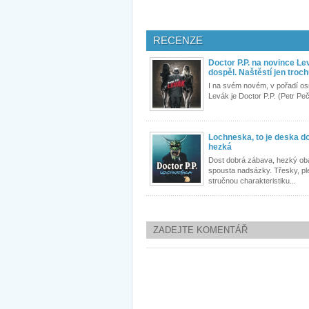
RECENZE
Doctor P.P. na novince Le
dospěl. Naštěstí jen troch
I na svém novém, v pořadí o
Levák je Doctor P.P. (Petr Peč
Lochneska, to je deska d
hezká
Dost dobrá zábava, hezký oba
spousta nadsázky. Třesky, ple
stručnou charakteristiku...
ZADEJTE KOMENTÁŘ