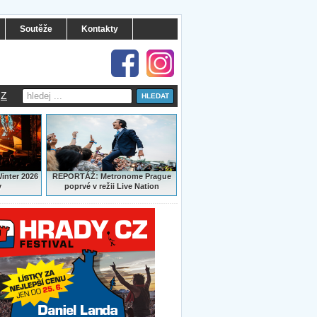
Soutěže
Kontakty
Z
:
Winter 2026
REPORTÁŽ
Metronome Prague
y
poprvé v režii Live Nation