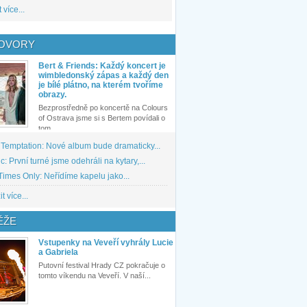
 více...
OVORY
Bert & Friends: Každý koncert je
wimbledonský zápas a každý den
je bílé plátno, na kterém tvoříme
obrazy.
Bezprostředně po koncertě na Colours
of Ostrava jsme si s Bertem povídali o
tom,...
 Temptation: Nové album bude dramaticky...
: První turné jsme odehráli na kytary,...
imes Only: Neřídíme kapelu jako...
t více...
ĚŽE
Vstupenky na Veveří vyhrály Lucie
a Gabriela
Putovní festival Hrady CZ pokračuje o
tomto víkendu na Veveří. V naší...