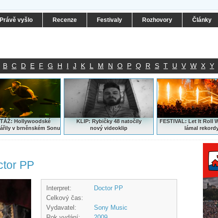
Právě vyšlo
Recenze
Festivaly
Rozhovory
Články
B
C
D
E
F
G
H
I
J
K
L
M
N
O
P
Q
R
S
T
U
V
W
X
Y
ÁŽ: Hollywoodské
KLIP: Rybičky 48 natočily
FESTIVAL:
Let It Roll 
ářily v brněnském Sonu
nový
videoklip
lámal rekord
ctor PP
Interpret:
Doctor PP
Celkový čas:
Vydavatel:
Sony Music
Rok vydání:
2009