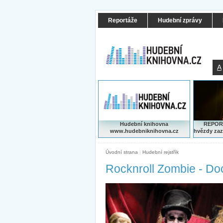
Reportáže
Hudební zprávy
A
Hudební knihovna
REPORT
www.hudebniknihovna.cz
hvězdy zaz
Úvodní strana
|
Hudební rejstřík
Rocknroll Zombie - Do