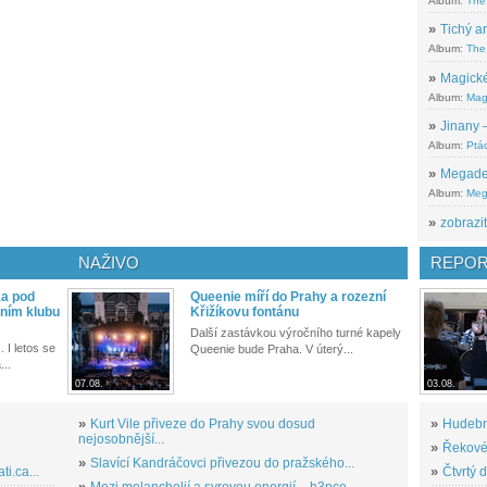
Album:
The
»
Tichý ar
Album:
The 
»
Magické
Album:
Mag
»
Jinany –
Album:
Ptác
»
Megadeth
Album:
Meg
»
zobrazit
NAŽIVO
REPOR
ka pod
Queenie míří do Prahy a rozezní
ním klubu
Křižíkovu fontánu
Další zastávkou výročního turné kapely
. I letos se
Queenie bude Praha. V úterý...
...
07.08.
03.08.
»
Kurt Vile přiveze do Prahy svou dosud
»
Hudební
nejosobnější...
»
Řekové 
»
Slavící Kandráčovci přivezou do pražského...
i.ca...
»
Čtvrtý 
»
Mezi melancholií a syrovou energií – h3nce...