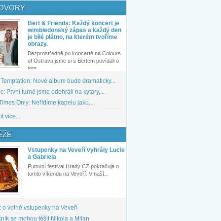
OVORY
Bert & Friends: Každý koncert je
wimbledonský zápas a každý den
je bílé plátno, na kterém tvoříme
obrazy.
Bezprostředně po koncertě na Colours
of Ostrava jsme si s Bertem povídali o
tom,...
 Temptation: Nové album bude dramaticky...
: První turné jsme odehráli na kytary,...
imes Only: Neřídíme kapelu jako...
t více...
ĚŽE
Vstupenky na Veveří vyhrály Lucie
a Gabriela
Putovní festival Hrady CZ pokračuje o
tomto víkendu na Veveří. V naší...
 o volné vstupenky na Veveří
ník se mohou těšit Nikola a Milan