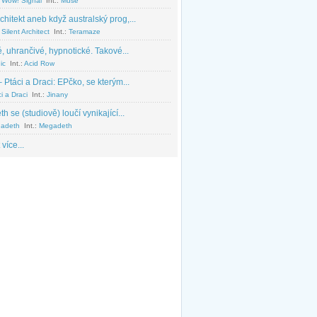
 Wow! Signal
Int.:
Muse
chitekt aneb když australský prog,...
Silent Architect
Int.:
Teramaze
, uhrančivé, hypnotické. Takové...
ic
Int.:
Acid Row
 Ptáci a Draci: EPčko, se kterým...
i a Draci
Int.:
Jinany
 se (studiově) loučí vynikající...
adeth
Int.:
Megadeth
 více...