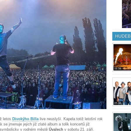
HUDEB
06.08.
05.08.
už letos
Divokýho Billa
live neuslyší. Kapela totiž letošní rok
ak se jmenuje jejich již zlaté album a tolik koncertů již
, symbolicky v rodném městě
Úvalech
v sobotu 21. září.