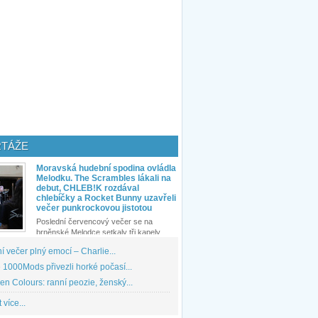
TÁŽE
Moravská hudební spodina ovládla
Melodku. The Scrambles lákali na
debut, CHLEB!K rozdával
chlebíčky a Rocket Bunny uzavřeli
večer punkrockovou jistotou
Poslední červencový večer se na
brněnské Melodce setkaly tři kapely...
 večer plný emocí – Charlie...
1000Mods přivezli horké počasí...
den Colours: ranní peozie, ženský...
 více...