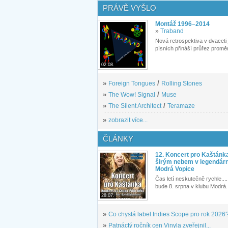
PRÁVĚ VYŠLO
Montáž 1996–2014
»
Traband
Nová retrospektiva v dvaceti
písních přináší průřez proměn
02.08.
»
Foreign Tongues
/
Rolling Stones
»
The Wow! Signal
/
Muse
»
The Silent Architect
/
Teramaze
»
zobrazit více...
ČLÁNKY
12. Koncert pro Kaštánk
širým nebem v legendár
Modrá Vopice
Čas letí neskutečně rychle.... 
bude 8. srpna v klubu Modrá.
28.07.
»
Co chystá label Indies Scope pro rok 2026
»
Patnáctý ročník cen Vinyla zveřejnil...