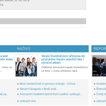
arel Souček, 31. 05. 2013)
13)
NAŽIVO
REPOR
ka pod
Slavící Kandráčovci přivezou do
ním klubu
pražského Gauče největší hity i
výroční album
. I letos se
Oblíbená slovenská kapela Kandráčovci
...
se letos v srpnu představí také...
05.08.
03.08.
»
Mezi melancholií a syrovou energií – h3nce...
»
Hudební
»
Steve'n'Seagulls v Brně vrátí...
»
Řekové 
i.ca...
»
Anonymní hudební talent Red Leather vystoupí...
»
Čtvrtý 
»
zobrazit více...
»
zobrazit