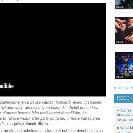
05.08.
04.08.
05.08.
»
zobrazit v
RECEN
s odehrajeme jen a pouze patnáct koncertů, jedno vystoupení
 byl obrovský, ale ozývaly se hlasy, že chyběl koncert na
»
Stones 
vit. Koncert bereme jako poděkování fanouškům, že
předvádí..
 to taková veliká after párty po turné, v místě kde to před
Album:
For
ětluje zpěvák
Vašek Bláha
.
»
Wow! M
 v areálu pod sokolovnou a formace nabídne dvouhodinovou