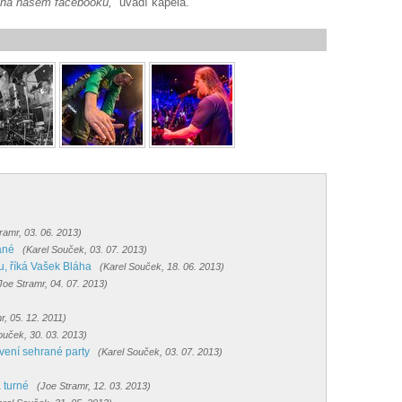
 na našem facebooku,”
uvádí kapela.
ramr, 03. 06. 2013)
ané
(Karel Souček, 03. 07. 2013)
, říká Vašek Bláha
(Karel Souček, 18. 06. 2013)
Joe Stramr, 04. 07. 2013)
r, 05. 12. 2011)
ouček, 30. 03. 2013)
avení sehrané party
(Karel Souček, 03. 07. 2013)
a turné
(Joe Stramr, 12. 03. 2013)