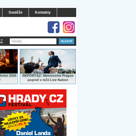
Soutěže
Kontakty
Z
:
Winter 2026
REPORTÁŽ
Metronome Prague
y
poprvé v režii Live Nation