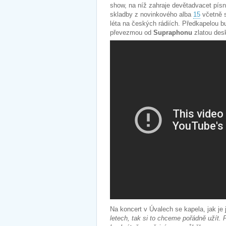
show, na níž zahraje devětadvacet pís
skladby z novinkového alba
15
včetně 
léta na českých rádiích. Předkapelou bu
převezmou od
Supraphonu
zlatou des
Na koncert v Úvalech se kapela, jak je 
letech, tak si to chceme pořádně užít.