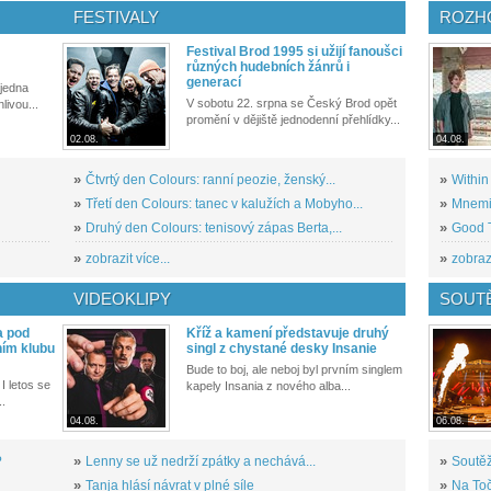
FESTIVALY
ROZH
Festival Brod 1995 si užijí fanoušci
různých hudebních žánrů i
generací
 jedna
V sobotu 22. srpna se Český Brod opět
livou...
promění v dějiště jednodenní přehlídky...
02.08.
04.08.
»
Čtvrtý den Colours: ranní peozie, ženský...
»
Within
»
Třetí den Colours: tanec v kalužích a Mobyho...
»
Mnemic
»
Druhý den Colours: tenisový zápas Berta,...
»
Good T
»
zobrazit více...
»
zobrazi
VIDEOKLIPY
SOUT
a pod
Kříž a kamení představuje druhý
ním klubu
singl z chystané desky Insanie
Bude to boj, ale neboj byl prvním singlem
I letos se
kapely Insania z nového alba...
..
04.08.
06.08.
?
»
Lenny se už nedrží zpátky a nechává...
»
Soutěž
»
Tanja hlásí návrat v plné síle
»
Na Toč