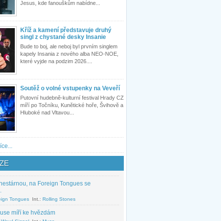
Jesus, kde fanouškům nabídne...
Kříž a kamení představuje druhý
singl z chystané desky Insanie
Bude to boj, ale neboj byl prvním singlem
kapely Insania z nového alba NEO-NOE,
které vyjde na podzim 2026....
Soutěž o volné vstupenky na Veveří
Putovní hudebně-kulturní festival Hrady CZ
míří po Točníku, Kunětické hoře, Švihově a
Hluboké nad Vltavou...
íce...
ZE
nestárnou, na Foreign Tongues se
.
eign Tongues
Int.:
Rolling Stones
use míří ke hvězdám