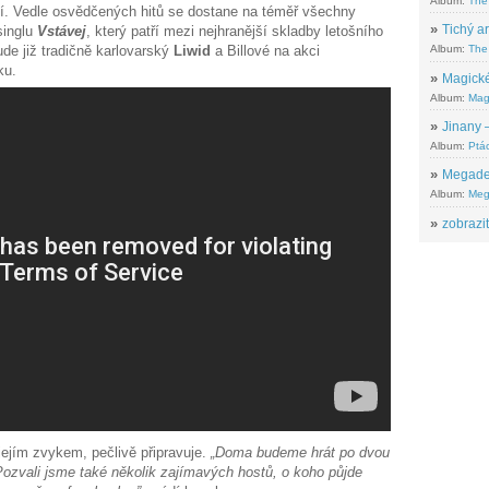
Album:
The
ní. Vedle osvědčených hitů se dostane na téměř všechny
»
Tichý ar
singlu
Vstávej
, který patří mezi nejhranější skladby letošního
de již tradičně karlovarský
Liwid
a Billové na akci
Album:
The 
ku.
»
Magické
Album:
Mag
»
Jinany –
Album:
Ptác
»
Megadeth
Album:
Meg
»
zobrazit
jejím zvykem, pečlivě připravuje.
„Doma budeme hrát po dvou
 Pozvali jsme také několik zajímavých hostů, o koho půjde