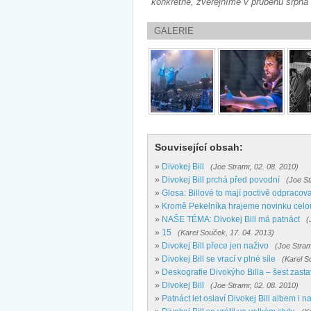
konkrétně, zveřejníme v průběhu srpna
GALERIE
Související obsah:
»
Divokej Bill
(Joe Stramr, 02. 08. 2010)
»
Divokej Bill prchá před povodní
(Joe St
»
Glosa: Billové to mají poctivě odpracov
»
Kromě Pekelníka hrajeme novinku celou
»
NAŠE TÉMA: Divokej Bill má patnáct
(
»
15
(Karel Souček, 17. 04. 2013)
»
Divokej Bill přece jen naživo
(Joe Stram
»
Divokej Bill se vrací v plné síle
(Karel S
»
Deskografie Divokýho Billa – šest zast
»
Divokej Bill
(Joe Stramr, 02. 08. 2010)
»
Patnáct let oslaví Divokej Bill albem i n