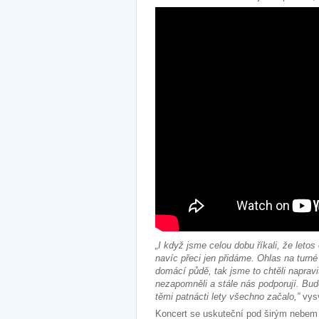
„I když jsme celou dobu říkali, že leto
navíc přeci jen přidáme. Ohlas na turné
domácí půdě, tak jsme to chtěli napra
nezapomněli a stále nás podporují. Bude
těmi patnácti lety všechno začalo,”
vysv
Koncert se uskuteční pod širým nebem