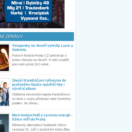
NÍ ZPRÁVY
Vstupenky na Veveří vyhrály Lucie a
Gabriela
Putovní festival Hrady CZ pokračuje o
tomto víkendu na Veveří. V naší soutěži
jste moli vyhrát 2x2 volné...
Slavící Kandráčovci přivezou do
pražského Gauče největší hity i
výroční album
Oblíbená slovenská kapela Kandráčovci
se letos v srpnu představí také českému
publiku. Ve středu...
Mezi melancholií a syrovou energií –
h3nce míří do Prahy
Německý alternativní hudebník h3nce
vystoupí 21. září v pražském klubu Bike