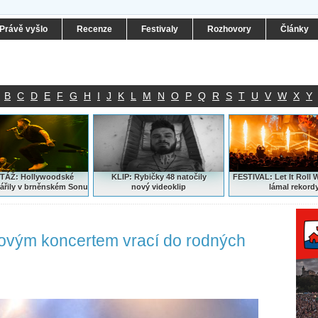
Právě vyšlo
Recenze
Festivaly
Rozhovory
Články
B
C
D
E
F
G
H
I
J
K
L
M
N
O
P
Q
R
S
T
U
V
W
X
Y
ÁŽ: Hollywoodské
KLIP: Rybičky 48 natočily
FESTIVAL:
Let It Roll 
ářily v brněnském Sonu
nový
videoklip
lámal rekord
usovým koncertem vrací do rodných