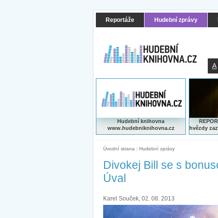
Reportáže
Hudební zprávy
A
Hudební knihovna
REPORT
www.hudebniknihovna.cz
hvězdy zaz
Úvodní strana
|
Hudební zprávy
Divokej Bill se s bon
Úval
Karel Souček, 02. 08. 2013