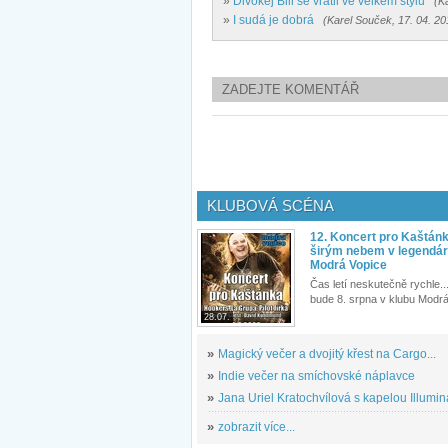
»
Divokej Bill se vrátil ve velkém stylu
(K
»
I sudá je dobrá
(Karel Souček, 17. 04. 20
ZADEJTE KOMENTÁŘ
KLUBOVÁ SCÉNA
12. Koncert pro Kaštán
širým nebem v legendár
Modrá Vopice
Čas letí neskutečně rychle...
bude 8. srpna v klubu Modrá
28.07.
»
Magický večer a dvojitý křest na Cargo...
»
Indie večer na smíchovské náplavce
»
Jana Uriel Kratochvílová s kapelou Illuminat
»
zobrazit více...