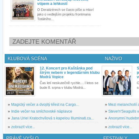
vtipem a lehkostí
O Deratizérech se často píše a mluví
jako o vedlejším projektu frontmana
Totálního...
ZADEJTE KOMENTÁŘ
KLUBOVÁ SCÉNA
NAŽIVO
12. Koncert pro Kaštánka pod
S
širým nebem v legendárním klubu
p
Modrá Vopice
v
Čas letí neskutečně rychle.... I letos se
O
bude 8. srpna v klubu Modrá...
s
28.07.
05.08.
»
Magický večer a dvojitý křest na Cargo...
»
Mezi melancholií a
»
Indie večer na smíchovské náplavce
»
Steve'n'Seagulls v 
»
Jana Uriel Kratochvílová s kapelou Illuminati.ca...
»
Anonymní hudební 
»
zobrazit více...
»
zobrazit více...
PRÁVĚ VYŠLO
FESTIVALY