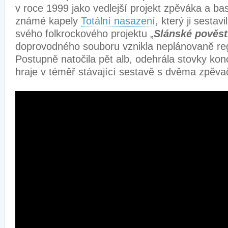
v roce 1999 jako vedlejší projekt zpěváka a ba
známé kapely
Totální nasazení
, který ji sesta
svého folkrockového projektu „
Slánské pověst
doprovodného souboru vznikla neplánovaně reg
Postupně natočila pět alb, odehrála stovky kon
hraje v téměř stávající sestavě s dvěma zp