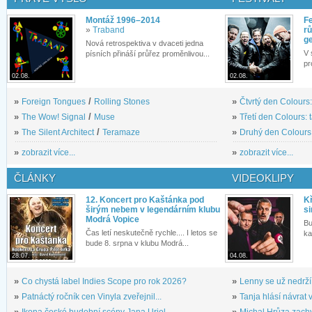
Montáž 1996–2014
Fe
»
Traband
rů
g
Nová retrospektiva v dvaceti jedna
V 
písních přináší průřez proměnlivou...
pr
02.08.
02.08.
»
Foreign Tongues
/
Rolling Stones
»
Čtvrtý den Colours:
»
The Wow! Signal
/
Muse
»
Třetí den Colours: 
»
The Silent Architect
/
Teramaze
»
Druhý den Colours: 
»
zobrazit více...
»
zobrazit více...
ČLÁNKY
VIDEOKLIPY
12. Koncert pro Kaštánka pod
Kř
širým nebem v legendárním klubu
si
Modrá Vopice
Bu
Čas letí neskutečně rychle.... I letos se
ka
bude 8. srpna v klubu Modrá...
28.07.
04.08.
»
Co chystá label Indies Scope pro rok 2026?
»
Lenny se už nedrží
»
Patnáctý ročník cen Vinyla zveřejnil...
»
Tanja hlásí návrat v
»
Ikona české hudební scény Jana Uriel...
»
Michal Hrůza zachyc