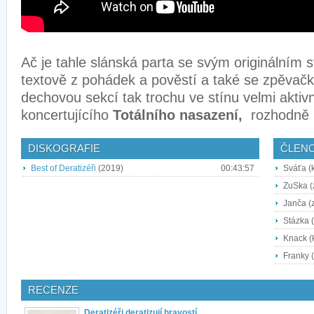
Ač je tahle slánská parta se svým originálním 
textově z pohádek a pověstí a také se zpěvač
dechovou sekcí tak trochu ve stínu velmi aktiv
koncertujícího
Totálního nasazení,
rozhodně 
DISKOGRAFIE
ČLEN
Best of Deratizéři
(2019)
00:43:57
Sváťa (k
ZuSka (
Janča (z
Stázka (
Knack (
Franky (
RECENZE
Deratizéři deratizují hravostí,