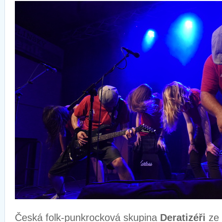
Česká folk-punkrocková skupina
Deratizéři
ze