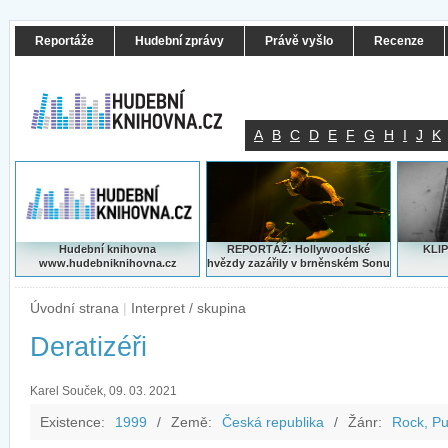
Reportáže
Hudební zprávy
Právě vyšlo
Recenze
A
B
C
D
E
F
G
H
I
J
K
Hudební knihovna
REPORTÁŽ: Hollywoodské
KLIP
www.hudebniknihovna.cz
hvězdy zazářily v brněnském Sonu
Úvodní strana
|
Interpret / skupina
Deratizéři
Karel Souček, 09. 03. 2021
Existence:
1999
/
Země:
Česká republika
/
Žánr:
Rock, Pu