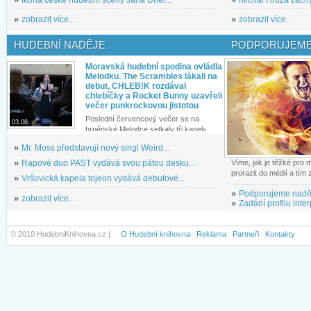
»
zobrazit více...
»
zobrazit více...
HUDEBNÍ NADĚJE
PODPORUJEME
Moravská hudební spodina ovládla
Melodku. The Scrambles lákali na
debut, CHLEB!K rozdával
chlebíčky a Rocket Bunny uzavřeli
večer punkrockovou jistotou
Poslední červencový večer se na
03.08.
brněnské Melodce setkaly tři kapely...
»
Mr. Moss představují nový singl Weird...
»
Rapové duo PAST vydává svou pátou desku...
Víme, jak je těžké pro
prorazit do médií a tím
»
Vršovická kapela tojeon vydává debutové...
»
Podporujeme nadě
»
zobrazit více...
»
Zadání profilu inter
© 2010 HudebniKnihovna.cz |
O Hudební knihovna
Reklama
Partneři
Kontakty