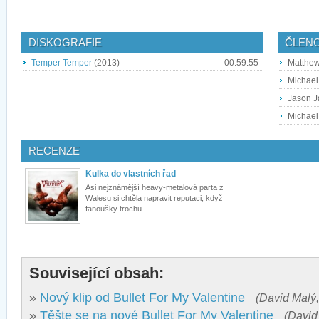
DISKOGRAFIE
ČLEN
Temper Temper
(2013)
00:59:55
Matthew
Michael
Jason J
Michael
RECENZE
Kulka do vlastních řad
Asi nejznámější heavy-metalová parta z
Walesu si chtěla napravit reputaci, když
fanoušky trochu...
Související obsah:
»
Nový klip od Bullet For My Valentine
(David Malý,
»
Těšte se na nové Bullet For My Valentine
(David