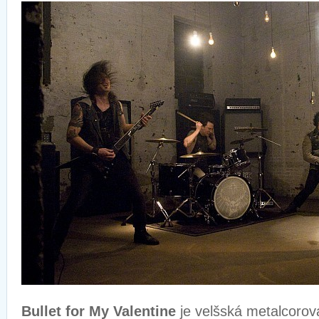
Bullet for My Valentine
je velšská metalcorová