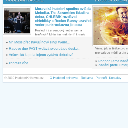
Moravská hudební spodina ovládla
Melodku. The Scrambles lákali na
debut, CHLEB!K rozdával
chlebíčky a Rocket Bunny uzavřeli
večer punkrockovou jistotou
Poslední červencový večer se na
03.08.
brněnské Melodce setkaly tři kapely...
»
Mr. Moss představují nový singl Weird...
»
Rapové duo PAST vydává svou pátou desku...
Víme, jak je těžké pro
prorazit do médií a tím
»
Vršovická kapela tojeon vydává debutové...
»
Podporujeme nadě
»
zobrazit více...
»
Zadání profilu inter
© 2010 HudebniKnihovna.cz |
O Hudební knihovna
Reklama
Partneři
Kontakty