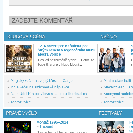
ZADEJTE KOMENTÁŘ
KLUBOVÁ SCÉNA
NAŽIVO
12. Koncert pro Kaštánka pod
S
širým nebem v legendárním klubu
p
Modrá Vopice
v
Čas letí neskutečně rychle.... I letos se
O
bude 8. srpna v klubu Modrá...
s
28.07.
05.08.
»
Magický večer a dvojitý křest na Cargo...
»
Mezi melancholií a
»
Indie večer na smíchovské náplavce
»
Steve'n'Seagulls v 
»
Jana Uriel Kratochvílová s kapelou Illuminati.ca...
»
Anonymní hudební 
»
zobrazit více...
»
zobrazit více...
PRÁVĚ VYŠLO
FESTIVALY
Montáž 1996–2014
Fe
»
Traband
rů
g
Nová retrospektiva v dvaceti jedna