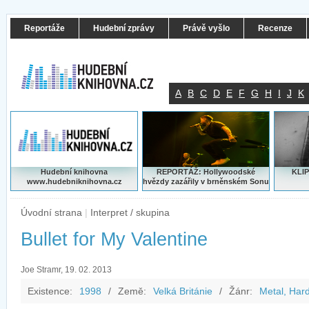
Reportáže
Hudební zprávy
Právě vyšlo
Recenze
A
B
C
D
E
F
G
H
I
J
K
Hudební knihovna
REPORTÁŽ: Hollywoodské
KLIP
www.hudebniknihovna.cz
hvězdy zazářily v brněnském Sonu
Úvodní strana
|
Interpret / skupina
Bullet for My Valentine
Joe Stramr, 19. 02. 2013
Existence:
1998
/
Země:
Velká Británie
/
Žánr:
Metal, Har