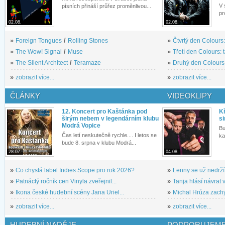
V 
písních přináší průřez proměnlivou...
pr
02.08.
02.08.
»
Foreign Tongues
/
Rolling Stones
»
Čtvrtý den Colours:
»
The Wow! Signal
/
Muse
»
Třetí den Colours: 
»
The Silent Architect
/
Teramaze
»
Druhý den Colours: 
»
zobrazit více...
»
zobrazit více...
ČLÁNKY
VIDEOKLIPY
12. Koncert pro Kaštánka pod
Kř
širým nebem v legendárním klubu
si
Modrá Vopice
Bu
Čas letí neskutečně rychle.... I letos se
ka
bude 8. srpna v klubu Modrá...
28.07.
04.08.
»
Co chystá label Indies Scope pro rok 2026?
»
Lenny se už nedrží
»
Patnáctý ročník cen Vinyla zveřejnil...
»
Tanja hlásí návrat v
»
Ikona české hudební scény Jana Uriel...
»
Michal Hrůza zachyc
»
zobrazit více...
»
zobrazit více...
HUDEBNÍ NADĚJE
PODPORUJEME