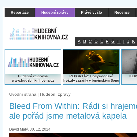
Reportáže
Hudební zprávy
Právě vyšlo
Recenze
A
B
C
D
E
F
G
H
I
J
K
Hudební knihovna
REPORTÁŽ: Hollywoodské
KLIP
www.hudebniknihovna.cz
hvězdy zazářily v brněnském Sonu
Úvodní strana
|
Hudební zprávy
Bleed From Within: Rádi si hrajem
ale pořád jsme metalová kapela
David Malý, 30. 12. 2024