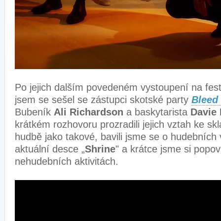
Po jejich dalším povedeném vystoupení na festi
jsem se sešel se zástupci skotské party
Bleed
Bubeník
Ali Richardson
a baskytarista
Davie
krátkém rozhovoru prozradili jejich vztah ke sk
hudbě jako takové, bavili jsme se o hudebních v
aktuální desce „
Shrine
" a krátce jsme si popoví
nehudebních aktivitách.