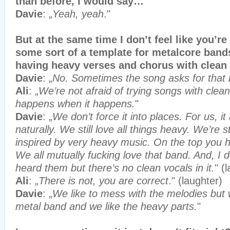
than before, I would say…
Davie
: „
Yeah, yeah
."
But at the same time I don’t feel like you’re
some sort of a template for metalcore ban
having heavy verses and chorus with clea
Davie
: „
No. Sometimes the song asks for that
Ali
: „
We’re not afraid of trying songs with clean 
happens when it happens.
"
Davie
: „
We don’t force it into places. For us, 
naturally. We still love all things heavy. We’re s
inspired by very heavy music. On the top you
We all mutually fucking love that band. And, I d
heard them but there’s no clean vocals in it.
" (
Ali
: „
There is not, you are correct
." (laughter)
Davie
: „
We like to mess with the melodies but
metal band and we like the heavy parts.
"