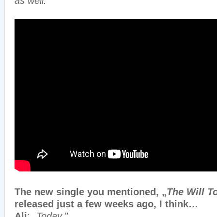
as well.
"
The new single you mentioned, „
The Will T
released just a few weeks ago, I think…
Ali
: „
Today
."