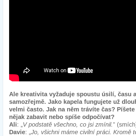
Ale kreativita vyžaduje spoustu úsilí, času 
samozřejmě. Jako kapela fungujete už dlouh
velmi často. Jak na něm trávíte čas? Píšet
nějak zabavit nebo spíše odpočívat?
Ali
: „
V podstatě všechno, co jsi zmínil.
" (smích
Davie
: „
Jo, všichni máme civilní práci. Kromě