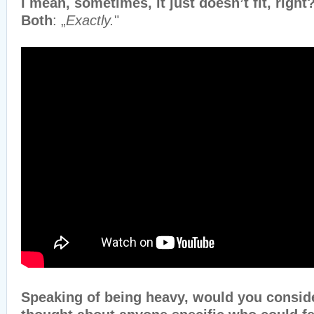
I mean, sometimes, it just doesn’t fit, right
Both
: „
Exactly.
"
Speaking of being heavy, would you consid