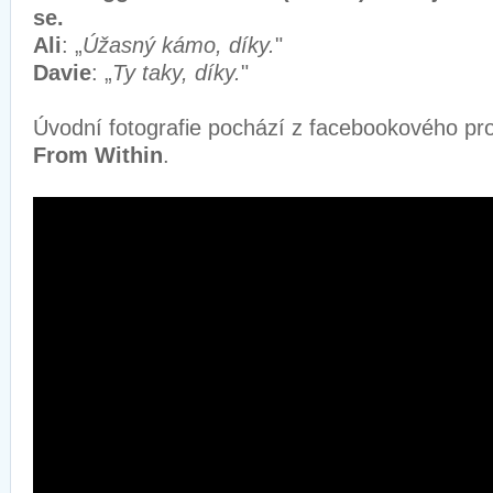
se.
Ali
: „
Úžasný kámo, díky.
"
Davie
: „
Ty taky, díky.
"
Úvodní fotografie pochází z facebookového pro
From Within
.