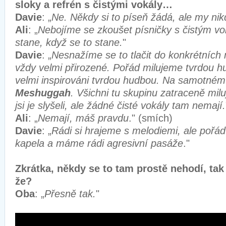
sloky a refrén s čistými vokály…
Davie
: „
Ne. Někdy si to píseň žádá, ale my ni
Ali
: „
Nebojíme se zkoušet písničky s čistým vo
stane, když se to stane.
"
Davie
: „
Nesnažíme se to tlačit do konkrétních 
vždy velmi přirozené. Pořád milujeme tvrdou h
velmi inspirováni tvrdou hudbou. Na samotné
Meshuggah
. Všichni tu skupinu zatraceně milu
jsi je slyšeli, ale žádné čisté vokály tam nemají.
Ali
: „
Nemají, máš pravdu
." (smích)
Davie
: „
Rádi si hrajeme s melodiemi, ale pořá
kapela a máme rádi agresivní pasáže
."
Zkrátka, někdy se to tam prostě nehodí, tak 
že?
Oba
: „
Přesně tak.
"