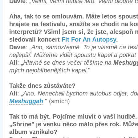
Davie
: „
Velmi, velmi nabité léto. Velmi dlouhé t
Aha, tak to se omlouvám. Máte letos spous
hrajete na festivalu, snažíte se chodit na k
interpretů? Všiml jsem si, že jste, alespoň n
sledovali koncert
Fit For An Autopsy
.
Davie
: „
Ano, samozřejmě. To je vlastně na fest
nejlepší. Můžeme vidět spoustu kapel a potkat 
Ali
: „
Hlavně se dnes večer těšíme na
Meshug
mých nejoblíbenějších kapel.
"
Takže dnes zůstáváte?
Ali
: „
Ano. Nenechali bychom autobus odjet, d
Meshuggah
." (smích)
Tak to má být. Pojďme mluvit o vaší hudbě
„Shrine" je venku něco málo přes rok. Můžet
album vznikalo?