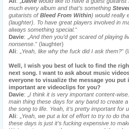
Ali
: „
Davie
would like to have a guest guitarist 
much every album and that’s something
Steve
guitarists of
Bleed From Within
) would really 
(laughter). To have great players involved in m
always something special.
"
Davie
: „
And then you’d get scared of playing liv
nonsense
." (laughter)
Ali
: „
Yeah, like why the fuck did I ask them?
" (
Well, I wish you best of luck to find the rig
next song. I want to ask about music videos
everyone to visualize the message you put
important are videoclips for you?
Davie
: „
I think it is very important content-wise. 
main thing these days for any band to create a
the song to life. Yeah, it’s pretty important for u
Ali
: „
Yeah, we put a lot of effort to try to do that
these days is just it’s fucking expensive to ma