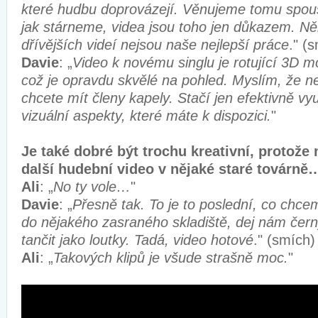
které hudbu doprovázejí. Věnujeme tomu spoust
jak stárneme, videa jsou toho jen důkazem. Ně
dřívějších videí nejsou naše nejlepší práce
." (
Davie
: „
Video k novému singlu je rotující 3D m
což je opravdu skvělé na pohled. Myslím, že n
chcete mít členy kapely. Stačí jen efektivně v
vizuální aspekty, které máte k dispozici.
"
Je také dobré být trochu kreativní, protože
další hudební video v nějaké staré továrně
Ali
: „
No ty vole…
"
Davie
: „
Přesně tak. To je to poslední, co chcem
do nějakého zasraného skladiště, dej nám čer
tančit jako loutky. Tadá, video hotové
." (smích)
Ali
: „
Takových klipů je všude strašně moc.
"