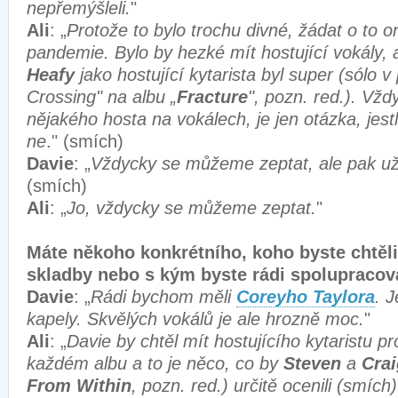
nepřemýšleli.
"
Ali
: „
Protože to bylo trochu divné, žádat o to 
pandemie. Bylo by hezké mít hostující vokály, a
Heafy
jako hostující kytarista byl super (sólo v 
Crossing" na albu „
Fracture
", pozn. red.). Vž
nějakého hosta na vokálech, je jen otázka, jest
ne
." (smích)
Davie
: „
Vždycky se můžeme zeptat, ale pak už 
(smích)
Ali
: „
Jo, vždycky se můžeme zeptat.
"
Máte někoho konkrétního, koho byste chtěli
skladby nebo s kým byste rádi spolupracov
Davie
: „
Rádi bychom měli
Coreyho Taylora
. 
kapely. Skvělých vokálů je ale hrozně moc.
"
Ali
: „
Davie by chtěl mít hostujícího kytaristu p
každém albu a to je něco, co by
Steven
a
Crai
From Within
, pozn. red.) určitě ocenili (smích