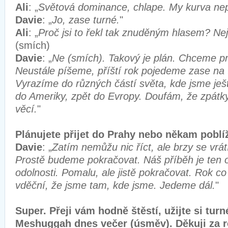
Ali
: „
Světová dominance, chlape. My kurva ne
Davie
: „
Jo, zase turné.
"
Ali
: „
Proč jsi to řekl tak znuděným hlasem? Ne
(smích)
Davie
: „
Ne (smích). Takový je plán. Chceme pr
Neustále píšeme, příští rok pojedeme zase na t
Vyrazíme do různých částí světa, kde jsme ješt
do Ameriky, zpět do Evropy. Doufám, že zpátk
věcí.
"
Plánujete přijet do Prahy nebo někam poblí
Davie
: „
Zatím nemůžu nic říct, ale brzy se vrátí
Prostě budeme pokračovat. Náš příběh je ten 
odolnosti. Pomalu, ale jistě pokračovat. Rok c
vděční, že jsme tam, kde jsme. Jedeme dál.
"
Super. Přeji vám hodně štěstí, užijte si tur
Meshuggah dnes večer (úsměv). Děkuji za r