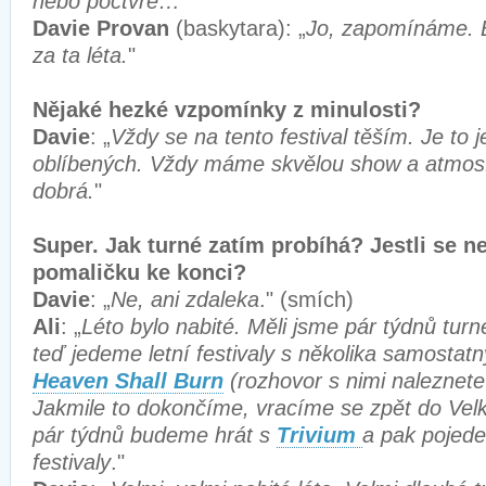
nebo počtvré…
"
Davie Provan
(baskytara): „
Jo, zapomínáme. 
za ta léta.
"
Nějaké hezké vzpomínky z minulosti?
Davie
: „
Vždy se na tento festival těším. Je to
oblíbených. Vždy máme skvělou show a atmosf
dobrá.
"
Super. Jak turné zatím probíhá? Jestli se nep
pomaličku ke konci?
Davie
: „
Ne, ani zdaleka
." (smích)
Ali
: „
Léto bylo nabité. Měli jsme pár týdnů tur
teď jedeme letní festivaly s několika samostat
Heaven Shall Burn
(rozhovor s nimi naleznet
Jakmile to dokončíme, vracíme se zpět do Velk
pár týdnů budeme hrát s
Trivium
a pak pojed
festivaly
."