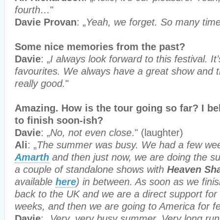
fourth…
"
Davie Provan
: „
Yeah, we forget. So many time
Some nice memories from the past?
Davie
: „
I always look forward to this festival. I
favourites. We always have a great show and t
really good.
"
Amazing. How is the tour going so far? I be
to finish soon-ish?
Davie
: „
No, not even close
." (laughter)
Ali
: „
The summer was busy. We had a few we
Amarth
and then just now, we are doing the s
a couple of standalone shows with
Heaven Sha
available
here
)
in between. As soon as we finis
back to the UK and we are a direct support for
weeks, and then we are going to America for fe
Davie
: „
Very, very busy summer. Very long run