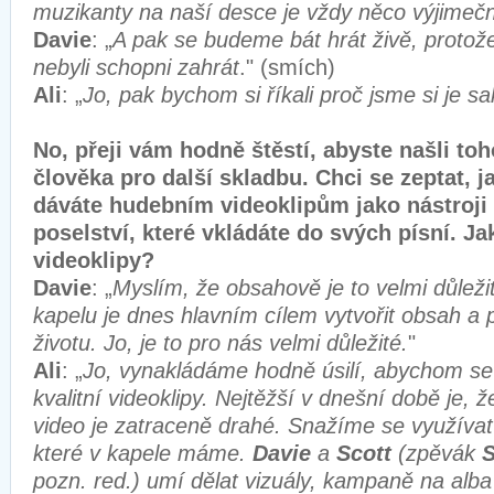
muzikanty na naší desce je vždy něco výjimeč
Davie
: „
A pak se budeme bát hrát živě, protož
nebyli schopni zahrát
." (smích)
Ali
: „
Jo, pak bychom si říkali proč jsme si je sa
No, přeji vám hodně štěstí, abyste našli to
člověka pro další skladbu. Chci se zeptat, j
dáváte hudebním videoklipům jako nástroji 
poselství, které vkládáte do svých písní. J
videoklipy?
Davie
: „
Myslím, že obsahově je to velmi důleži
kapelu je dnes hlavním cílem vytvořit obsah a p
životu. Jo, je to pro nás velmi důležité.
"
Ali
: „
Jo, vynakládáme hodně úsilí, abychom se 
kvalitní videoklipy. Nejtěžší v dnešní době je, 
video je zatraceně drahé. Snažíme se využívat 
které v kapele máme.
Davie
a
Scott
(zpěvák
S
pozn. red.) umí dělat vizuály, kampaně na alba 