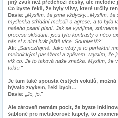
jiný zvuk než předchozí desky, ale melodie 
Co byste řekli, že byly vlivy, které určily t
Davie
: „
Myslím, že jsme vždycky...Myslím, že 
myšlenka střídání melodií a agrese, a to byla v
našeho psaní písní. Jak se vyvíjíme, stárnem
procesu skládání, jsou tyto kontrasty o něco e
nás si s nimi hrát ještě více. Souhlasíš?
"
Ali
: „
Samozřejmě. Jako vždy je to perfektní mi
melodickými pasážemi a zpěvem. Myslím, že je
víš co. Je to taková naše značka. Myslím, že 
takto.
"
Je tam také spousta čistých vokálů, možná 
bývalo zvykem, řekl bych…
Davie
: „
Jo, jo
."
Ale zároveň nemám pocit, že byste inklinova
šabloně pro metalcorové kapely, to znamen