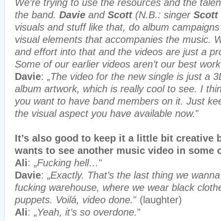
We’re trying to use the resources and the tale
the band.
Davie
and
Scott
(N.B.: singer
Scott
visuals and stuff like that, do album campaigns
visual elements that accompanies the music. We
and effort into that and the videos are just a pr
Some of our earlier videos aren’t our best work
Davie
: „
The video for the new single is just a 
album artwork, which is really cool to see. I thin
you want to have band members on it. Just kee
the visual aspect you have available now.
"
It’s also good to keep it a little bit creati
wants to see another music video in some 
Ali
: „
Fucking hell…
"
Davie
: „
Exactly. That’s the last thing we wanna
fucking warehouse, where we wear black cloth
puppets. Voilá, video done.
" (laughter)
Ali
: „
Yeah, it’s so overdone.
"