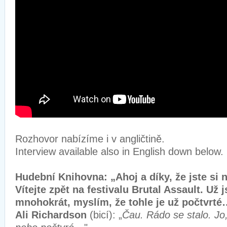
Rozhovor nabízíme i v angličtině.
Interview available also in English down below.
Hudební Kniho
vna: „Ahoj a díky, že jste si 
Vítejte zpět na festivalu Brutal Assault. Už j
mnohokrát, myslím, že tohle je už počtvrté
Ali Richardson
(bicí): „
Čau. Rádo se stalo. Jo, 