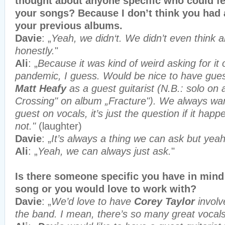
thought about anyone specific who could fe
your songs? Because I don’t think you had a
your previous albums.
Davie
: „
Yeah, we didn‘t. We didn’t even think ab
honestly.
"
Ali
: „
Because it was kind of weird asking for it 
pandemic, I guess. Would be nice to have gues
Matt Heafy
as a guest guitarist (N.B.: solo on 
Crossing" on album „Fracture"). We always wa
guest on vocals, it’s just the question if it happ
not."
(laughter)
Davie
: „
It’s always a thing we can ask but yeah
Ali
: „
Yeah, we can always just ask.
"
Is there someone specific you have in mind 
song or you would love to work with?
Davie
: „
We’d love to have
Corey Taylor
involv
the band. I mean, there’s so many great vocals