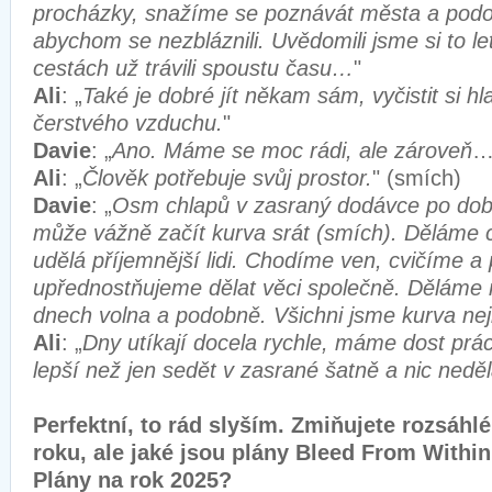
procházky, snažíme se poznávát města a podob
abychom se nezbláznili. Uvědomili jsme si to l
cestách už trávili spoustu času…
"
Ali
: „
Také je dobré jít někam sám, vyčistit si h
čerstvého vzduchu.
"
Davie
: „
Ano. Máme se moc rádi, ale zároveň
…
Ali
: „
Člověk potřebuje svůj prostor.
" (smích)
Davie
: „
Osm chlapů v zasraný dodávce po dobu
může vážně začít kurva srát (smích). Děláme c
udělá příjemnější lidi. Chodíme ven, cvičíme a
upřednostňujeme dělat věci společně. Děláme r
dnech volna a podobně. Všichni jsme kurva nej
Ali
: „
Dny utíkají docela rychle, máme dost pr
lepší než jen sedět v zasrané šatně a nic neděl
Perfektní, to rád slyším. Zmiňujete rozsáhl
roku, ale jaké jsou plány Bleed From Within
Plány na rok 2025?