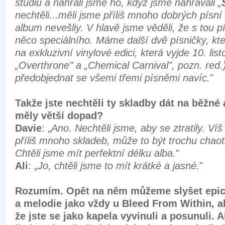
studiu a nahráli jsme ho, když jsme nahrávali „
nechtěli...měli jsme příliš mnoho dobrých písn
album nevešliy. V hlavě jsme věděli, že s tou 
něco speciálního. Máme další dvě písničky, kt
na exkluzivní vinylové edici, která vyjde 10. li
„Overthrone" a „Chemical Carnival", pozn. red.)
předobjednat se všemi třemi písněmi navíc.
"
Takže jste nechtěli ty skladby dát na běžné
měly větší dopad?
Davie
: „
Ano. Nechtěli jsme, aby se ztratily. Víš
příliš mnoho skladeb, může to být trochu chaot
Chtěli jsme mít perfektní délku alba.
"
Ali
: „
Jo, chtěli jsme to mít krátké a jasné.
"
Rozumím. Opět na něm můžeme slyšet epic
a melodie jako vždy u Bleed From Within, al
že jste se jako kapela vyvinuli a posunuli.