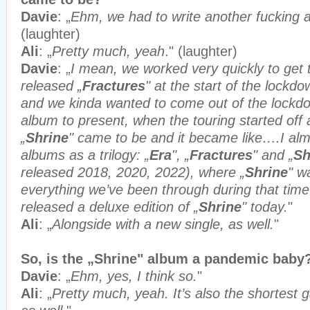
Davie
: „
Ehm, we had to write another fucking a
(laughter)
Ali
: „
Pretty much, yeah
." (laughter)
Davie
: „
I mean, we worked very quickly to get 
released „
Fractures
" at the start of the lockd
and we kinda wanted to come out of the lockd
album to present, when the touring started off
„
Shrine
" came to be and it became like….I alm
albums as a trilogy: „
Era
", „
Fractures
" and „
Sh
released 2018, 2020, 2022), where „
Shrine
" w
everything we’ve been through during that time.
released a deluxe edition of „
Shrine
" today.
"
Ali
: „
Alongside with a new single, as well.
"
So, is the „Shrine" album a pandemic baby
Davie
: „
Ehm, yes, I think so.
"
Ali
: „
Pretty much, yeah. It’s also the shortest