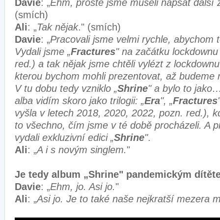
Davie
: „
Ehm, prosté jsme museli napsat další
(smích)
Ali
: „
Tak nějak
." (smích)
Davie
: „
Pracovali jsme velmi rychle, abychom t
Vydali jsme „
Fractures
" na začátku lockdownu
red.) a tak nějak jsme chtěli vylézt z lockdownu
kterou bychom mohli prezentovat, až budeme 
V tu dobu tedy vzniklo „
Shrine
" a bylo to jako
alba vidím skoro jako trilogii: „
Era
", „
Fractures
vyšla v letech 2018, 2020, 2022, pozn. red.), k
to všechno, čím jsme v té době procházeli. A 
vydali exkluzivní edici „
Shrine
"
.
Ali
: „
A i s novým singlem.
"
Je tedy album „Shrine" pandemickým dítě
Davie
: „
Ehm, jo. Asi jo.
"
Ali
: „
Asi jo. Je to také naše nejkratší mezera m