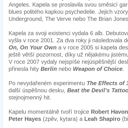
Angeles. Kapela se proslavila svou směsicí ga
blues politého kapkou psychedelie. Jejich vzory
Underground, The Verve nebo The Brian Jone
Kapela za svoji existenci vydala 6 alb. Debuto
vyšla v roce 2001. Za dva roky ji následovala
On, On Your Own
a v roce 2005 si kapela de
ještě větší pozornost, díky už nějakému jisté
V roce 2007 vydaly nejspíše nejúspěšnější des
přinesla hity
Berlin
nebo
Weapon of Choice
.
Po nevydařeném experimentu
The Effects of 
další úspěšnou desku,
Beat the Devil's Tatto
stejnojmenný hit.
Kapelu momentálně tvoří trojice
Robert Havon
Peter Hayes
(zpěv, kytara) a
Leah Shapiro
(b