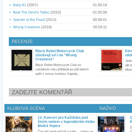
Baby 81
(2007)
01:00:19
Beat The Devil's Tattoo
(2010)
01:05:08
Specter at the Feast
(2013)
00:58:41
Wrong Creatures
(2018)
00:59:11
RECENZE
Black Rebel Motorcycle Club
Emo
zůstávají sví i na "Wrong
nád
Creatures"
Jedn
Black Rebel Motorcycle Club se
alb 
začátkem roku přihlásili po pěti letech
Moto
opět s novou tvorbou. Kapela,...
ZADEJTE KOMENTÁŘ
KLUBOVÁ SCÉNA
NAŽIVO
12. Koncert pro Kaštánka pod
Q
širým nebem v legendárním klubu
K
Modrá Vopice
D
Čas letí neskutečně rychle.... I letos se
Q