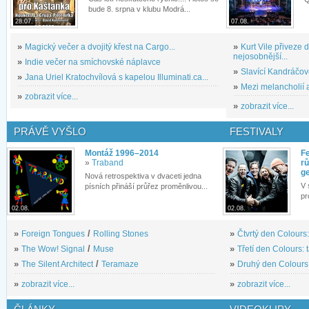
bude 8. srpna v klubu Modrá...
28.07.
07.08.
»
Magický večer a dvojitý křest na Cargo...
»
Kurt Vile přiveze
nejosobnější...
»
Indie večer na smíchovské náplavce
»
Slavící Kandráčov
»
Jana Uriel Kratochvílová s kapelou Illuminati.ca...
»
Mezi melancholií a
»
zobrazit více...
»
zobrazit více...
PRÁVĚ VYŠLO
FESTIVALY
Montáž 1996–2014
Fe
»
Traband
rů
g
Nová retrospektiva v dvaceti jedna
V 
písních přináší průřez proměnlivou...
pr
02.08.
02.08.
»
Foreign Tongues
/
Rolling Stones
»
Čtvrtý den Colours:
»
The Wow! Signal
/
Muse
»
Třetí den Colours: 
»
The Silent Architect
/
Teramaze
»
Druhý den Colours: 
»
zobrazit více...
»
zobrazit více...