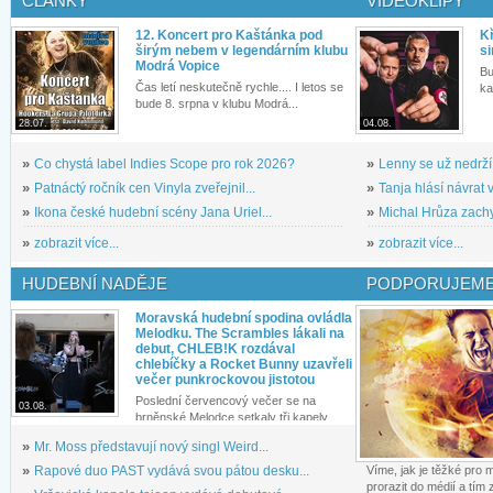
ČLÁNKY
VIDEOKLIPY
12. Koncert pro Kaštánka pod
Kř
širým nebem v legendárním klubu
si
Modrá Vopice
Bu
Čas letí neskutečně rychle.... I letos se
ka
bude 8. srpna v klubu Modrá...
28.07.
04.08.
»
Co chystá label Indies Scope pro rok 2026?
»
Lenny se už nedrží
»
Patnáctý ročník cen Vinyla zveřejnil...
»
Tanja hlásí návrat v
»
Ikona české hudební scény Jana Uriel...
»
Michal Hrůza zachyc
»
zobrazit více...
»
zobrazit více...
HUDEBNÍ NADĚJE
PODPORUJEME
Moravská hudební spodina ovládla
Melodku. The Scrambles lákali na
debut, CHLEB!K rozdával
chlebíčky a Rocket Bunny uzavřeli
večer punkrockovou jistotou
Poslední červencový večer se na
03.08.
brněnské Melodce setkaly tři kapely...
»
Mr. Moss představují nový singl Weird...
»
Rapové duo PAST vydává svou pátou desku...
Víme, jak je těžké pro
prorazit do médií a tím