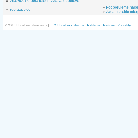
»
Vršovická kapela tojeon vydává debutové...
»
Podporujeme nadě
»
zobrazit více...
»
Zadání profilu inter
© 2010 HudebniKnihovna.cz |
O Hudební knihovna
Reklama
Partneři
Kontakty