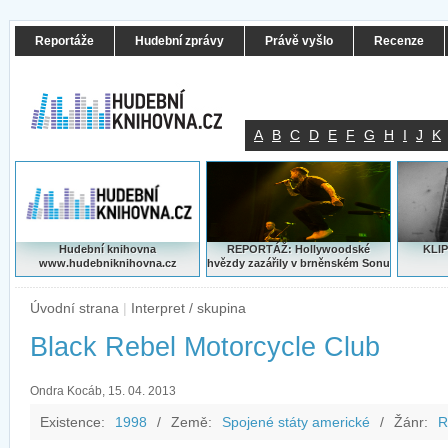
Reportáže
Hudební zprávy
Právě vyšlo
Recenze
A
B
C
D
E
F
G
H
I
J
K
Hudební knihovna
REPORTÁŽ: Hollywoodské
KLIP
www.hudebniknihovna.cz
hvězdy zazářily v brněnském Sonu
Úvodní strana
|
Interpret / skupina
Black Rebel Motorcycle Club
Ondra Kocáb, 15. 04. 2013
Existence:
1998
/
Země:
Spojené státy americké
/
Žánr:
R