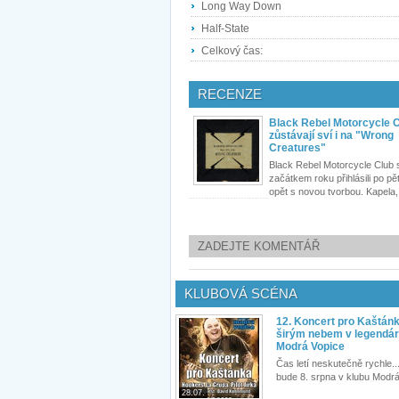
Long Way Down
Half-State
Celkový čas:
RECENZE
Black Rebel Motorcycle 
zůstávají sví i na "Wrong
Creatures"
Black Rebel Motorcycle Club 
začátkem roku přihlásili po pět
opět s novou tvorbou. Kapela,.
ZADEJTE KOMENTÁŘ
KLUBOVÁ SCÉNA
12. Koncert pro Kaštán
širým nebem v legendár
Modrá Vopice
Čas letí neskutečně rychle...
bude 8. srpna v klubu Modrá
28.07.