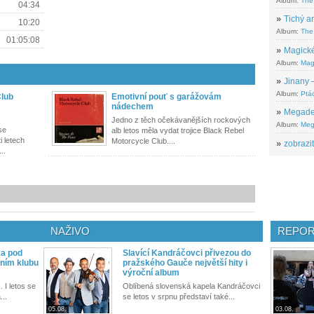
Album:
The
04:34
»
Tichý ar
10:20
Album:
The 
01:05:08
»
Magické
Album:
Mag
»
Jinany –
Album:
Ptác
Club
Emotivní pouť s garážovám
nádechem
»
Megadeth
Jedno z těch očekávanějších rockových
Album:
Meg
se
alb letos měla vydat trojice Black Rebel
i letech
Motorcycle Club....
»
zobrazit
..
NAŽIVO
REPOR
ka pod
Slavící Kandráčovci přivezou do
ním klubu
pražského Gauče největší hity i
výroční album
. I letos se
Oblíbená slovenská kapela Kandráčovci
...
se letos v srpnu představí také...
05.08.
03.08.