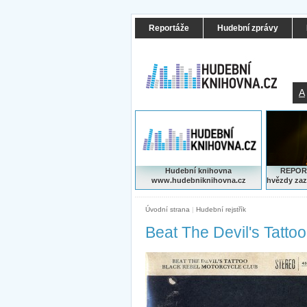
Reportáže
Hudební zprávy
A
Hudební knihovna
REPORT
www.hudebniknihovna.cz
hvězdy zaz
Úvodní strana
|
Hudební rejstřík
Beat The Devil's Tatto