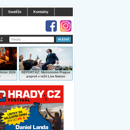
Soutěže
Kontakty
Z
:
Winter 2026
REPORTÁŽ
Metronome Prague
y
poprvé v režii Live Nation