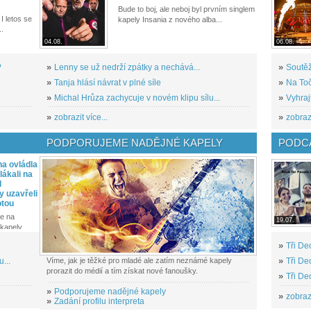
Bude to boj, ale neboj byl prvním singlem
I letos se
kapely Insania z nového alba...
..
04.08.
06.08.
?
»
Lenny se už nedrží zpátky a nechává...
»
Soutěž
»
Tanja hlásí návrat v plné síle
»
Na Toč
»
Michal Hrůza zachycuje v novém klipu sílu...
»
Vyhraj
»
zobrazit více...
»
zobrazi
PODPORUJEME NADĚJNÉ KAPELY
PODCA
a ovládla
ákali na
l
y uzavřeli
otou
e na
19.07.
kapely...
»
Tři De
...
Víme, jak je těžké pro mladé ale zatím neznámé kapely
»
Tři De
prorazit do médií a tím získat nové fanoušky.
»
Tři De
»
Podporujeme nadějné kapely
»
zobrazi
»
Zadání profilu interpreta