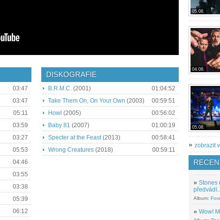
05.08.
04.08.
DISKOGRAFIE
03:47
B.R.M.C.
(2001)
01:04:52
03:47
Take Them On, On Your Own
(2003)
00:59:51
05:11
Howl
(2005)
00:56:02
03:59
Baby 81
(2007)
01:00:19
05.08.
03:27
Specter at the Feast
(2013)
00:58:41
»
zobrazit v
05:53
Wrong Creatures
(2018)
00:59:11
RECEN
04:46
03:55
»
Stones 
03:38
předvádí..
05:39
Album:
For
06:12
»
Wow! M