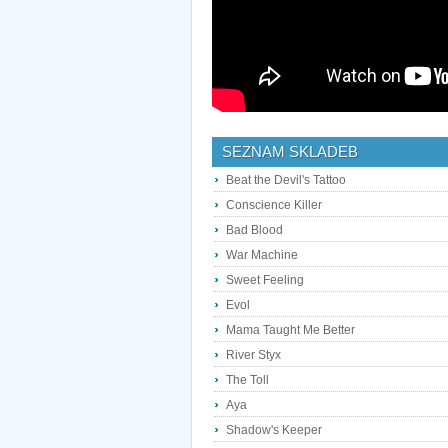
SEZNAM SKLADEB
Beat the Devil's Tattoo
Conscience Killer
Bad Blood
War Machine
Sweet Feeling
Evol
Mama Taught Me Better
River Styx
The Toll
Aya
Shadow's Keeper