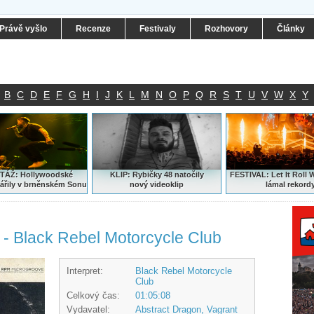
Právě vyšlo
Recenze
Festivaly
Rozhovory
Články
B
C
D
E
F
G
H
I
J
K
L
M
N
O
P
Q
R
S
T
U
V
W
X
Y
ÁŽ: Hollywoodské
KLIP: Rybičky 48 natočily
FESTIVAL:
Let It Roll 
ářily v brněnském Sonu
nový
videoklip
lámal rekord
o - Black Rebel Motorcycle Club
Interpret:
Black Rebel Motorcycle
Club
Celkový čas:
01:05:08
Vydavatel:
Abstract Dragon, Vagrant