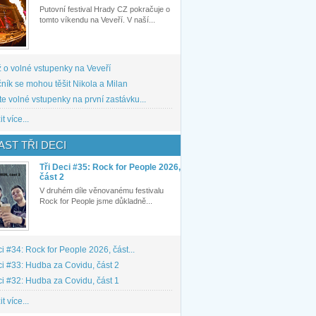
Putovní festival Hrady CZ pokračuje o
tomto víkendu na Veveří. V naší...
 o volné vstupenky na Veveří
ník se mohou těšit Nikola a Milan
te volné vstupenky na první zastávku...
t více...
ST TŘI DECI
Tři Deci #35: Rock for People 2026,
část 2
V druhém díle věnovanému festivalu
Rock for People jsme důkladně...
ci #34: Rock for People 2026, část...
ci #33: Hudba za Covidu, část 2
ci #32: Hudba za Covidu, část 1
t více...