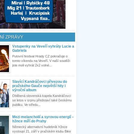
NÍ ZPRÁVY
Vstupenky na Veveří vyhrály Lucie a
Gabriela
Putovní festival Hrady CZ pokračuje o
tomto víkendu na Veveří. V naší soutěži
jste moli vyhrát 2x2 volné...
Slavící Kandráčovci přivezou do
pražského Gauče největší hity i
výroční album
Oblíbená slovenská kapela Kandráčovci
se letos v srpnu představí také českému
publiku. Ve středu...
Mezi melancholií a syrovou energií –
h3nce míří do Prahy
Německý alternativní hudebník h3nce
vystoupí 21. září v pražském klubu Bike