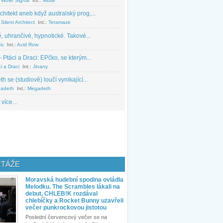
 Wow! Signal
Int.:
Muse
chitekt aneb když australský prog,...
Silent Architect
Int.:
Teramaze
, uhrančivé, hypnotické. Takové...
ic
Int.:
Acid Row
 Ptáci a Draci: EPčko, se kterým...
i a Draci
Int.:
Jinany
 se (studiově) loučí vynikající...
adeth
Int.:
Megadeth
 více...
TÁŽE
Moravská hudební spodina ovládla
Melodku. The Scrambles lákali na
debut, CHLEB!K rozdával
chlebíčky a Rocket Bunny uzavřeli
večer punkrockovou jistotou
Poslední červencový večer se na