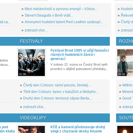
»
Mezi melancholií a syrovou energií – h3nce...
»
Hudební
»
Steve'n'Seagulls v Brně vrátí...
»
Řekové 
i.ca...
»
Anonymní hudební talent Red Leather vystoupí...
»
Čtvrtý 
»
zobrazit více...
»
zobrazit
FESTIVALY
ROZH
Festival Brod 1995 si užijí fanoušci
různých hudebních žánrů i
generací
 jedna
V sobotu 22. srpna se Český Brod opět
livou...
promění v dějiště jednodenní přehlídky...
02.08.
04.08.
»
Čtvrtý den Colours: ranní peozie, ženský...
»
Within
»
Třetí den Colours: tanec v kalužích a Mobyho...
»
Mnemic
»
Druhý den Colours: tenisový zápas Berta,...
»
Good T
»
zobrazit více...
»
zobrazi
VIDEOKLIPY
SOUT
a pod
Kříž a kamení představuje druhý
ním klubu
singl z chystané desky Insanie