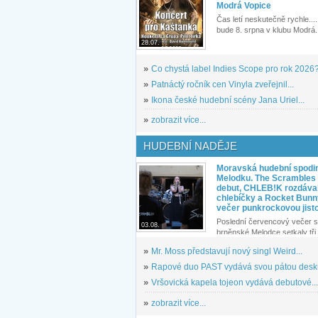
Modrá Vopice
Čas letí neskutečně rychle.... 
bude 8. srpna v klubu Modrá.
28.07.
»
Co chystá label Indies Scope pro rok 2026
»
Patnáctý ročník cen Vinyla zveřejnil...
»
Ikona české hudební scény Jana Uriel...
»
zobrazit více...
HUDEBNÍ NADĚJE
Moravská hudební spodin
Melodku. The Scrambles l
debut, CHLEB!K rozdáva
chlebíčky a Rocket Bunn
večer punkrockovou jist
Poslední červencový večer s
03.08.
brněnské Melodce setkaly tři 
»
Mr. Moss představují nový singl Weird...
»
Rapové duo PAST vydává svou pátou desku
»
Vršovická kapela tojeon vydává debutové...
»
zobrazit více...