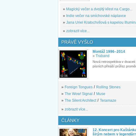
»
Magický večer a dvojitý křest na Cargo...
»
Indie večer na smíchovské náplavce
»
Jana Uriel Kratochvílová s kapelou Illuminat
»
zobrazit více...
PRÁVĚ VYŠLO
Montáž 1996–2014
»
Traband
Nová retrospektiva v dvaceti
písních přináší průřez proměn
02.08.
»
Foreign Tongues
/
Rolling Stones
»
The Wow! Signal
/
Muse
»
The Silent Architect
/
Teramaze
»
zobrazit více...
ČLÁNKY
12. Koncert pro Kaštánk
širým nebem v legendár