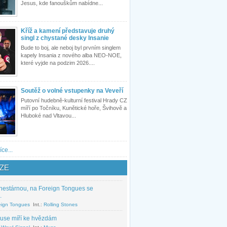
Jesus, kde fanouškům nabídne...
Kříž a kamení představuje druhý
singl z chystané desky Insanie
Bude to boj, ale neboj byl prvním singlem
kapely Insania z nového alba NEO-NOE,
které vyjde na podzim 2026....
Soutěž o volné vstupenky na Veveří
Putovní hudebně-kulturní festival Hrady CZ
míří po Točníku, Kunětické hoře, Švihově a
Hluboké nad Vltavou...
íce...
ZE
nestárnou, na Foreign Tongues se
.
eign Tongues
Int.:
Rolling Stones
use míří ke hvězdám