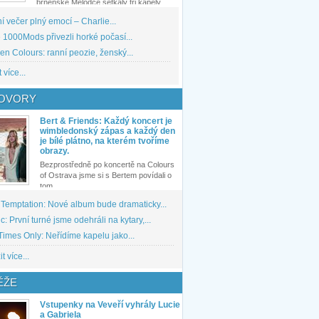
brněnské Melodce setkaly tři kapely...
 večer plný emocí – Charlie...
1000Mods přivezli horké počasí...
den Colours: ranní peozie, ženský...
 více...
OVORY
Bert & Friends: Každý koncert je
wimbledonský zápas a každý den
je bílé plátno, na kterém tvoříme
obrazy.
Bezprostředně po koncertě na Colours
of Ostrava jsme si s Bertem povídali o
tom,...
 Temptation: Nové album bude dramaticky...
: První turné jsme odehráli na kytary,...
imes Only: Neřídíme kapelu jako...
t více...
ĚŽE
Vstupenky na Veveří vyhrály Lucie
a Gabriela