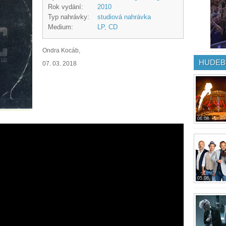
Rok vydání:
2010
Typ nahrávky:
studiová nahrávka
Medium:
LP, CD
Ondra Kocáb,
HUDEB
07. 03. 2018
06.08.
05.08.