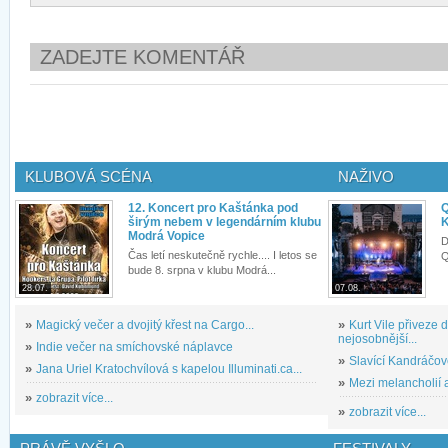
ZADEJTE KOMENTÁŘ
KLUBOVÁ SCÉNA
NAŽIVO
12. Koncert pro Kaštánka pod
Q
širým nebem v legendárním klubu
K
Modrá Vopice
D
Čas letí neskutečně rychle.... I letos se
Q
bude 8. srpna v klubu Modrá...
28.07.
07.08.
»
Magický večer a dvojitý křest na Cargo...
»
Kurt Vile přiveze
nejosobnější...
»
Indie večer na smíchovské náplavce
»
Slavící Kandráčov
»
Jana Uriel Kratochvílová s kapelou Illuminati.ca...
»
Mezi melancholií a
»
zobrazit více...
»
zobrazit více...