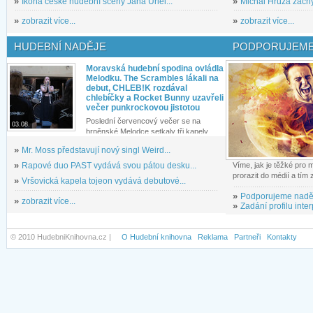
»
Ikona české hudební scény Jana Uriel...
»
Michal Hrůza zachyc
»
zobrazit více...
»
zobrazit více...
HUDEBNÍ NADĚJE
PODPORUJEME
Moravská hudební spodina ovládla
Melodku. The Scrambles lákali na
debut, CHLEB!K rozdával
chlebíčky a Rocket Bunny uzavřeli
večer punkrockovou jistotou
Poslední červencový večer se na
03.08.
brněnské Melodce setkaly tři kapely...
»
Mr. Moss představují nový singl Weird...
»
Rapové duo PAST vydává svou pátou desku...
Víme, jak je těžké pro
prorazit do médií a tím
»
Vršovická kapela tojeon vydává debutové...
»
Podporujeme nadě
»
zobrazit více...
»
Zadání profilu inter
© 2010 HudebniKnihovna.cz |
O Hudební knihovna
Reklama
Partneři
Kontakty