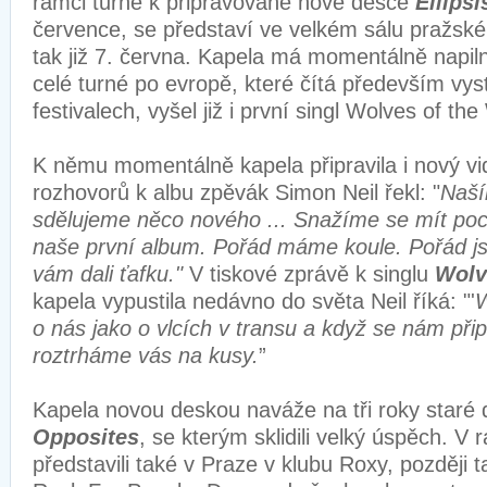
rámci turné k připravované nové desce
Ellipsi
července, se představí ve velkém sálu pražské
tak již 7. června. Kapela má momentálně napiln
celé turné po evropě, které čítá především vys
festivalech, vyšel již i první singl Wolves of the
K němu momentálně kapela připravila i nový vi
rozhovorů k albu zpěvák Simon Neil řekl: "
Naš
sdělujeme něco nového ... Snažíme se mít pocit
naše první album. Pořád máme koule. Pořád j
vám dali ťafku."
V tiskové zprávě k singlu
Wolv
kapela vypustila nedávno do světa Neil říká: "'
W
o nás jako o vlcích v transu a když se nám přip
roztrháme vás na kusy.
”
Kapela novou deskou naváže na tři roky staré
Opposites
, se kterým sklidili velký úspěch. V
představili také v Praze v klubu Roxy, později t