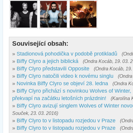
Související obsah:
»
Stadionová pohodička v podobě protikladů
(Ondr
»
Biffy Clyro a jejich biblická
(Ondra Kocáb, 19. 03. 
»
Biffy Clyro představili Opposite
(Ondra Kocáb, 19.
»
Biffy Clyro natočili video k novému singlu
(Ondra
»
Novinka Biffy Clyro se objeví 28. ledna
(Ondra Ko
»
Biffy Clyro přichází s novinkou Wolves of Winter
překvapí na začátku letošních prázdnin!
(Karolína 
»
Biffy Clyro avizují singlem Wolves of Winter nov
Souček, 23. 03. 2016)
»
Biffy Clyro to v listopadu rozjedou v Praze
(Ondr
»
Biffy Clyro to v listopadu rozjedou v Praze
(Ondr