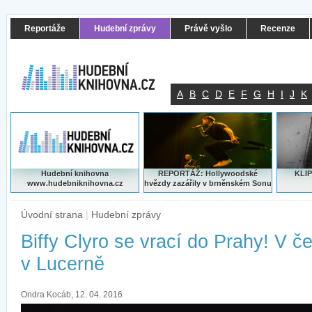
Reportáže
Hudební zprávy
Právě vyšlo
Recenze
A
B
C
D
E
F
G
H
I
J
K
Hudební knihovna
REPORTÁŽ: Hollywoodské
KLIP
www.hudebniknihovna.cz
hvězdy zazářily v brněnském Sonu
Úvodní strana
|
Hudební zprávy
Biffy Clyro se vrací do Prahy! V č
v Lucerně
Ondra Kocáb, 12. 04. 2016