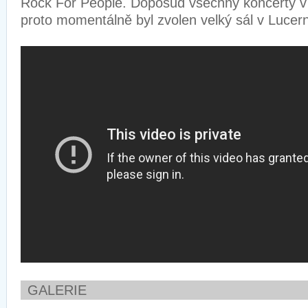
Rock For People. Doposud všechny koncerty v
proto momentálně byl zvolen velký sál v Lucer
GALERIE