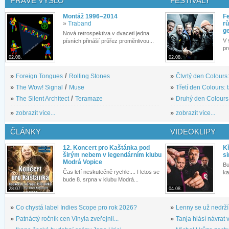
PRÁVĚ VYŠLO
FESTIVALY
Montáž 1996–2014
Fe
»
Traband
rů
g
Nová retrospektiva v dvaceti jedna
V 
písních přináší průřez proměnlivou...
pr
02.08.
02.08.
»
Foreign Tongues
/
Rolling Stones
»
Čtvrtý den Colours:
»
The Wow! Signal
/
Muse
»
Třetí den Colours: 
»
The Silent Architect
/
Teramaze
»
Druhý den Colours: 
»
zobrazit více...
»
zobrazit více...
ČLÁNKY
VIDEOKLIPY
12. Koncert pro Kaštánka pod
Kř
širým nebem v legendárním klubu
si
Modrá Vopice
Bu
Čas letí neskutečně rychle.... I letos se
ka
bude 8. srpna v klubu Modrá...
28.07.
04.08.
»
Co chystá label Indies Scope pro rok 2026?
»
Lenny se už nedrží
»
Patnáctý ročník cen Vinyla zveřejnil...
»
Tanja hlásí návrat v