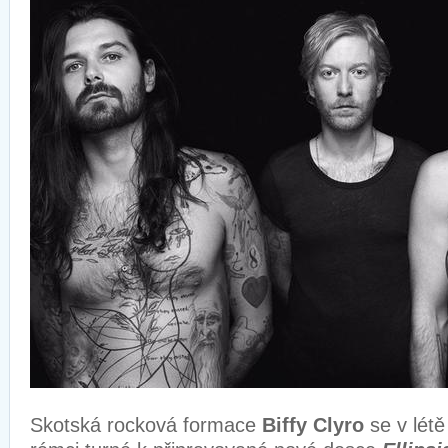
Skotská rocková formace
Biffy Clyro
se v létě