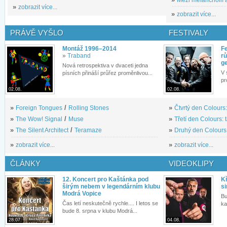
»
zobrazit více...
»
zobrazit více...
PRÁVĚ VYŠLO
FESTIVALY
Montáž 1996–2014
Fe
»
Traband
rů
g
Nová retrospektiva v dvaceti jedna
V 
písních přináší průřez proměnlivou...
pr
02.08.
02.08.
»
Foreign Tongues
/
Rolling Stones
»
Čtvrtý den Colours:
»
The Wow! Signal
/
Muse
»
Třetí den Colours: 
»
The Silent Architect
/
Teramaze
»
Druhý den Colours: 
»
zobrazit více...
»
zobrazit více...
ČLÁNKY
VIDEOKLIPY
12. Koncert pro Kaštánka pod
Kř
širým nebem v legendárním klubu
si
Modrá Vopice
Bu
Čas letí neskutečně rychle.... I letos se
ka
bude 8. srpna v klubu Modrá...
28.07.
04.08.