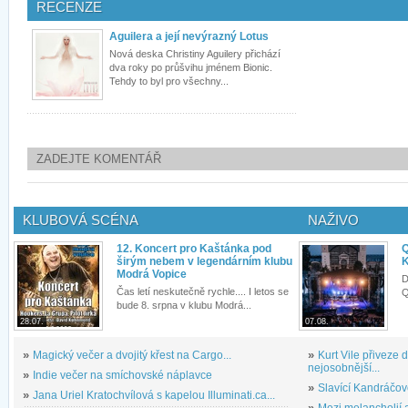
RECENZE
Aguilera a její nevýrazný Lotus
Nová deska Christiny Aguilery přichází
dva roky po průšvihu jménem Bionic.
Tehdy to byl pro všechny...
ZADEJTE KOMENTÁŘ
KLUBOVÁ SCÉNA
NAŽIVO
12. Koncert pro Kaštánka pod
Q
širým nebem v legendárním klubu
K
Modrá Vopice
D
Čas letí neskutečně rychle.... I letos se
Q
bude 8. srpna v klubu Modrá...
28.07.
07.08.
»
Magický večer a dvojitý křest na Cargo...
»
Kurt Vile přiveze
nejosobnější...
»
Indie večer na smíchovské náplavce
»
Slavící Kandráčov
»
Jana Uriel Kratochvílová s kapelou Illuminati.ca...
»
Mezi melancholií a