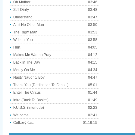
Oh Mother
03:46
Still Dirrty
03:48
Understand
03:47
Ain't No Other Man
03:50
The Right Man
03:53
Without You
03:58
Hurt
04:05
Makes Me Wanna Pray
04:12
Back In The Day
04:15
Mercy On Me
04:34
Nasty Naughty Boy
04:47
Thank You (Dedication To Fans...)
05:01
Enter The Circus
01:44
Intro (Back To Basics)
01:49
F.U.S.S. (Interlude)
02:23
Welcome
02:41
Celkový čas:
01:19:15