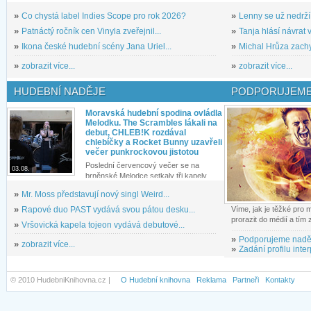
»
Co chystá label Indies Scope pro rok 2026?
»
Lenny se už nedrží
»
Patnáctý ročník cen Vinyla zveřejnil...
»
Tanja hlásí návrat v
»
Ikona české hudební scény Jana Uriel...
»
Michal Hrůza zachyc
»
zobrazit více...
»
zobrazit více...
HUDEBNÍ NADĚJE
PODPORUJEME
Moravská hudební spodina ovládla
Melodku. The Scrambles lákali na
debut, CHLEB!K rozdával
chlebíčky a Rocket Bunny uzavřeli
večer punkrockovou jistotou
Poslední červencový večer se na
03.08.
brněnské Melodce setkaly tři kapely...
»
Mr. Moss představují nový singl Weird...
»
Rapové duo PAST vydává svou pátou desku...
Víme, jak je těžké pro
prorazit do médií a tím
»
Vršovická kapela tojeon vydává debutové...
»
Podporujeme nadě
»
zobrazit více...
»
Zadání profilu inter
© 2010 HudebniKnihovna.cz |
O Hudební knihovna
Reklama
Partneři
Kontakty