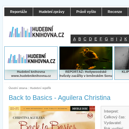
Reportáže
Hudební zprávy
Právě vyšlo
Recenze
A
B
C
D
E
F
G
H
I
J
K
Hudební knihovna
REPORTÁŽ: Hollywoodské
KLIP
www.hudebniknihovna.cz
hvězdy zazářily v brněnském Sonu
Úvodní strana
|
Hudební rejstřík
Back to Basics - Aguilera Christina
Interpret:
Celkový čas:
Vydavatel:
Rok vydání: