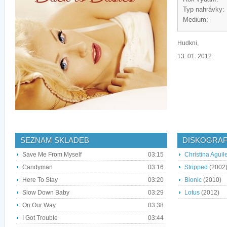
Typ nahrávky:
Medium:
Hudkni,
13. 01. 2012
SEZNAM SKLADEB
DISKOGRAF
Save Me From Myself
03:15
Christina Aguil
Candyman
03:16
Stripped
(2002
Here To Stay
03:20
Bionic
(2010)
Slow Down Baby
03:29
Lotus
(2012)
On Our Way
03:38
I Got Trouble
03:44