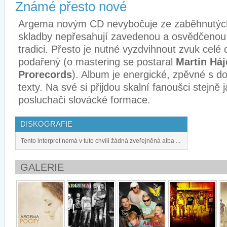
Známé přesto nové
Argema novým CD nevybočuje ze zaběhnutých 
skladby nepřesahují zavedenou a osvědčenou 
tradici. Přesto je nutné vyzdvihnout zvuk celé 
podařený (o mastering se postaral
Martin Háj
Prorecords
). Album je energické, zpěvné s d
texty. Na své si přijdou skalní fanoušci stejně j
posluchači slovácké formace.
DISKOGRAFIE
Tento interpret nemá v tuto chvíli žádná zveřejněná alba ...
GALERIE