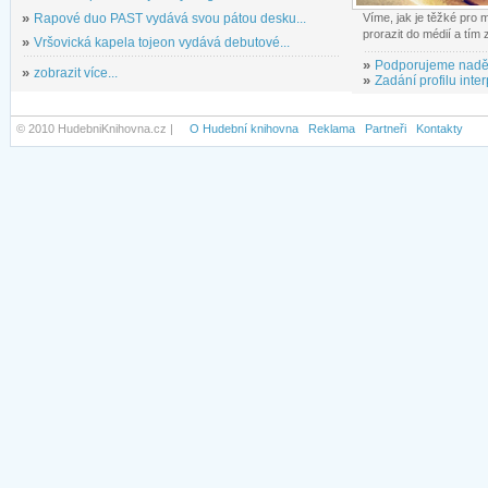
»
Rapové duo PAST vydává svou pátou desku...
Víme, jak je těžké pro
prorazit do médií a tím
»
Vršovická kapela tojeon vydává debutové...
»
Podporujeme nadě
»
zobrazit více...
»
Zadání profilu inter
© 2010 HudebniKnihovna.cz |
O Hudební knihovna
Reklama
Partneři
Kontakty