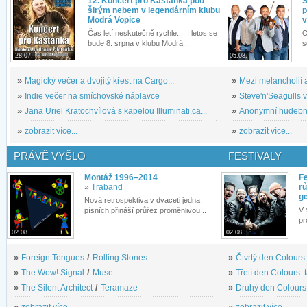
12. Koncert pro Kaštánka pod
S
širým nebem v legendárním klubu
p
Modrá Vopice
v
Čas letí neskutečně rychle.... I letos se
O
bude 8. srpna v klubu Modrá...
s
28.07.
05.08.
»
Magický večer a dvojitý křest na Cargo...
»
Mezi melancholií a
»
Indie večer na smíchovské náplavce
»
Steve'n'Seagulls v 
»
Jana Uriel Kratochvílová s kapelou Illuminati.ca...
»
Anonymní hudební 
»
zobrazit více...
»
zobrazit více...
PRÁVĚ VYŠLO
FESTIVALY
Montáž 1996–2014
Fe
»
Traband
rů
g
Nová retrospektiva v dvaceti jedna
V 
písních přináší průřez proměnlivou...
pr
02.08.
02.08.
»
Foreign Tongues
/
Rolling Stones
»
Čtvrtý den Colours:
»
The Wow! Signal
/
Muse
»
Třetí den Colours: 
»
The Silent Architect
/
Teramaze
»
Druhý den Colours: 