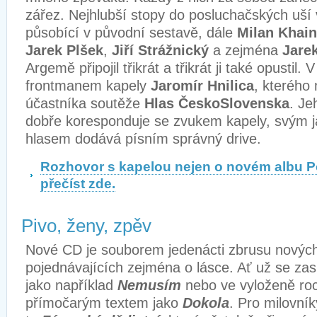
zářez. Nejhlubší stopy do posluchačských uší 
působící v původní sestavě, dále
Milan Khain
Jarek Plšek
,
Jiří Strážnický
a zejména
Jarek
Argemě připojil třikrát a třikrát ji také opustil
frontmanem kapely
Jaromír Hnilica
, kterého 
účastníka soutěže
Hlas ČeskoSlovenska
. Je
dobře koresponduje se zvukem kapely, svým 
hlasem dodává písním správný drive.
Rozhovor s kapelou nejen o novém albu Po
přečíst zde.
Pivo, ženy, zpěv
Nové CD je souborem jedenácti zbrusu novýc
pojednávajících zejména o lásce. Ať už se 
jako například
Nemusím
nebo ve vyloženě roc
přímočarým textem jako
Dokola
. Pro milovní