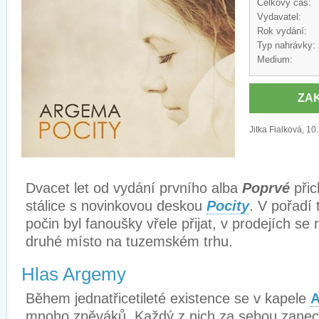
Celkový čas:
Vydavatel:
Rok vydání:
Typ nahrávky:
Medium:
ZA
Jitka Fialková, 10
Dvacet let od vydání prvního alba
Poprvé
přic
stálice s novinkovou deskou
Pocity
. V pořadí
počin byl fanoušky vřele přijat, v prodejích se
druhé místo na tuzemském trhu.
Hlas Argemy
Během jednatřicetileté existence se v kapele
mnoho zpěváků. Každý z nich za sebou zanec