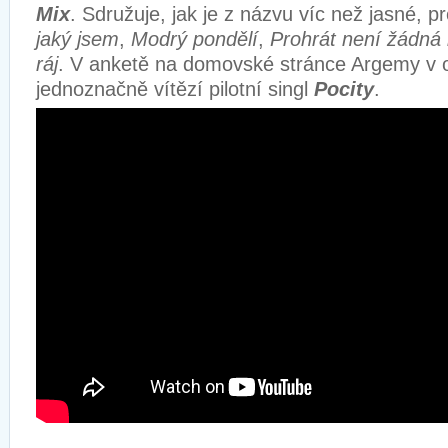
Mix
. Sdružuje, jak je z názvu víc než jasné, pr
jaký jsem
,
Modrý pondělí
,
Prohrát není žádná
ráj
. V anketě na domovské stránce Argemy v o
jednoznačně vítězí pilotní singl
Pocity
.