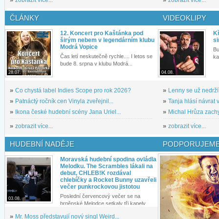
»
zobrazit více...
»
zobrazit více...
ČLÁNKY
VIDEOKLIPY
12. Koncert pro Kaštánka pod
Kř
širým nebem v legendárním klubu
si
Modrá Vopice
Bu
Čas letí neskutečně rychle.... I letos se
ka
bude 8. srpna v klubu Modrá...
28.07.
04.08.
»
Co chystá label Indies Scope pro rok 2026?
»
Lenny se už nedrží
»
Patnáctý ročník cen Vinyla zveřejnil...
»
Tanja hlásí návrat v
»
Ikona české hudební scény Jana Uriel...
»
Michal Hrůza zachyc
»
zobrazit více...
»
zobrazit více...
HUDEBNÍ NADĚJE
PODPORUJEME
Moravská hudební spodina ovládla
Melodku. The Scrambles lákali na
debut, CHLEB!K rozdával
chlebíčky a Rocket Bunny uzavřeli
večer punkrockovou jistotou
Poslední červencový večer se na
03.08.
brněnské Melodce setkaly tři kapely...
»
Mr. Moss představují nový singl Weird...