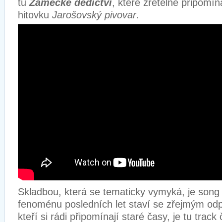
tu
Zámecké dědictví
, které zřetelně připomí
hitovku
Jarošovský pivovar
.
Skladbou, která se tematicky vymyká, je son
fenoménu posledních let staví se zřejmým od
kteří si rádi připomínají staré časy, je tu trac