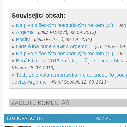
Související obsah:
»
Na pivo s českým hospodským rockem (2.)
(Joe
»
Argema
(Jitka Fialková, 09. 09. 2013)
»
Pocity
(Jitka Fialková, 09. 09. 2013)
»
Olda Říha bude slavit s Argemou
(Joe Stramr, 29.
»
Na pivo s českým hospodským rockem (1.)
(Joe
»
Benátská noc 2013 začala, ať žije slunce, chlast a
Klecan, 26. 07. 2013)
»
Texty ze života a moravská melodičnost. To jsou
devízy Argemy.
(Karel Souček, 12. 09. 2013)
ZADEJTE KOMENTÁŘ
KLUBOVÁ SCÉNA
NAŽIVO