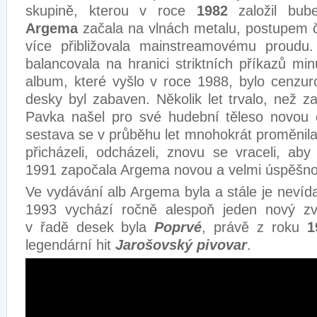
skupině, kterou v roce
1982
založil bub
Argema
začala na vlnách metalu, postupem č
více přibližovala mainstreamovému proudu
balancovala na hranici striktních příkazů mi
album, které vyšlo v roce 1988, bylo cenzu
desky byl zabaven. Několik let trvalo, než za
Pavka našel pro své hudební těleso novou c
sestava se v průběhu let mnohokrát proměnila 
přicházeli, odcházeli, znovu se vraceli, aby
1991 započala Argema novou a velmi úspěšno
Ve vydávání alb Argema byla a stále je nevíd
1993 vychází ročně alespoň jeden nový zv
v řadě desek byla
Poprvé
, právě z roku
1
legendární hit
Jarošovský pivovar
.