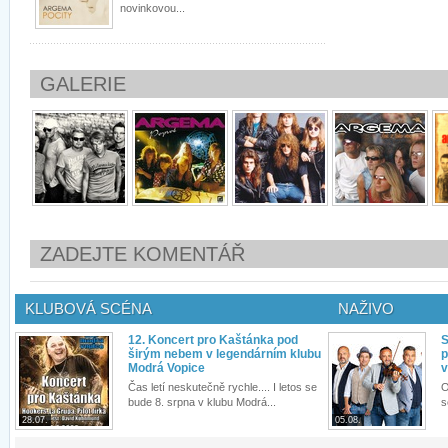
novinkovou...
GALERIE
ZADEJTE KOMENTÁŘ
KLUBOVÁ SCÉNA
NAŽIVO
12. Koncert pro Kaštánka pod
S
širým nebem v legendárním klubu
p
Modrá Vopice
v
Čas letí neskutečně rychle.... I letos se
O
bude 8. srpna v klubu Modrá...
s
28.07.
05.08.