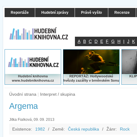
Reportáže
Hudební zprávy
Právě vyšlo
Recenze
A
B
C
D
E
F
G
H
I
J
K
Hudební knihovna
REPORTÁŽ: Hollywoodské
KLIP
www.hudebniknihovna.cz
hvězdy zazářily v brněnském Sonu
Úvodní strana
|
Interpret / skupina
Argema
Jitka Fialková, 09. 09. 2013
Existence:
1982
/
Země:
Česká republika
/
Žánr:
Rock