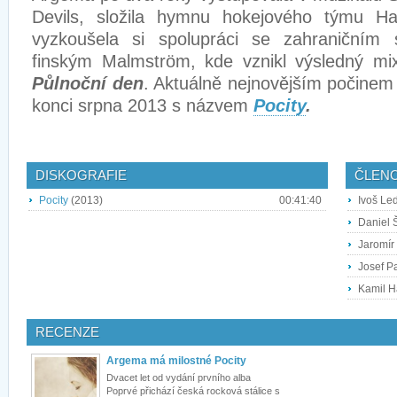
Devils, složila hymnu hokejového týmu 
vyzkoušela si spolupráci se zahraničním 
finským Malmström, kde vznikl výsledný mi
Půlnoční den
. Aktuálně nejnovějším počinem
konci srpna 2013 s názvem
Pocity
.
DISKOGRAFIE
ČLEN
Pocity
(2013)
00:41:40
Ivoš Led
Daniel 
Jaromír 
Josef Pa
Kamil H
RECENZE
Argema má milostné Pocity
Dvacet let od vydání prvního alba
Poprvé přichází česká rocková stálice s