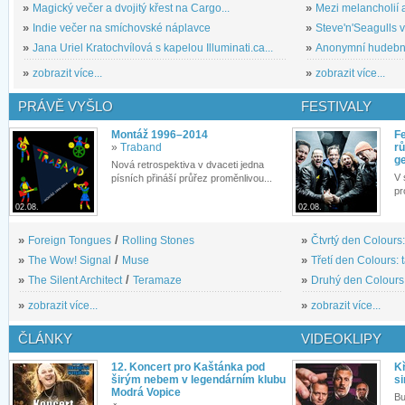
»
Magický večer a dvojitý křest na Cargo...
»
Mezi melancholií a
»
Indie večer na smíchovské náplavce
»
Steve'n'Seagulls v 
»
Jana Uriel Kratochvílová s kapelou Illuminati.ca...
»
Anonymní hudební 
»
zobrazit více...
»
zobrazit více...
PRÁVĚ VYŠLO
FESTIVALY
Montáž 1996–2014
Fe
»
Traband
rů
g
Nová retrospektiva v dvaceti jedna
V 
písních přináší průřez proměnlivou...
pr
02.08.
02.08.
»
Foreign Tongues
/
Rolling Stones
»
Čtvrtý den Colours:
»
The Wow! Signal
/
Muse
»
Třetí den Colours: 
»
The Silent Architect
/
Teramaze
»
Druhý den Colours: 
»
zobrazit více...
»
zobrazit více...
ČLÁNKY
VIDEOKLIPY
12. Koncert pro Kaštánka pod
Kř
širým nebem v legendárním klubu
si
Modrá Vopice
Bu