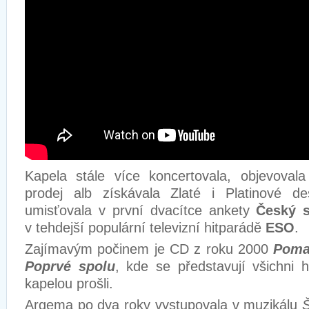
Kapela stále více koncertovala, objevoval
prodej alb získávala Zlaté i Platinové de
umisťovala v první dvacítce ankety
Český s
v tehdejší populární televizní hitparádě
ESO
.
Zajímavým počinem je CD z roku 2000
Poma
Poprvé spolu
, kde se představují všichni h
kapelou prošli.
Argema po dva roky vystupovala v muzikálu
Š