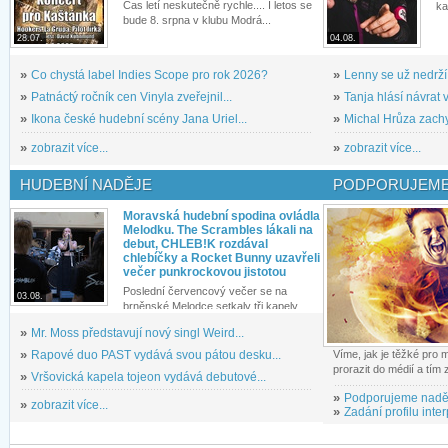
Čas letí neskutečně rychle.... I letos se
ka
bude 8. srpna v klubu Modrá...
28.07.
04.08.
»
Co chystá label Indies Scope pro rok 2026?
»
Lenny se už nedrží
»
Patnáctý ročník cen Vinyla zveřejnil...
»
Tanja hlásí návrat v
»
Ikona české hudební scény Jana Uriel...
»
Michal Hrůza zachyc
»
zobrazit více...
»
zobrazit více...
HUDEBNÍ NADĚJE
PODPORUJEME
Moravská hudební spodina ovládla
Melodku. The Scrambles lákali na
debut, CHLEB!K rozdával
chlebíčky a Rocket Bunny uzavřeli
večer punkrockovou jistotou
Poslední červencový večer se na
03.08.
brněnské Melodce setkaly tři kapely...
»
Mr. Moss představují nový singl Weird...
»
Rapové duo PAST vydává svou pátou desku...
Víme, jak je těžké pro
prorazit do médií a tím
»
Vršovická kapela tojeon vydává debutové...
»
Podporujeme nadě
»
zobrazit více...
»
Zadání profilu inter