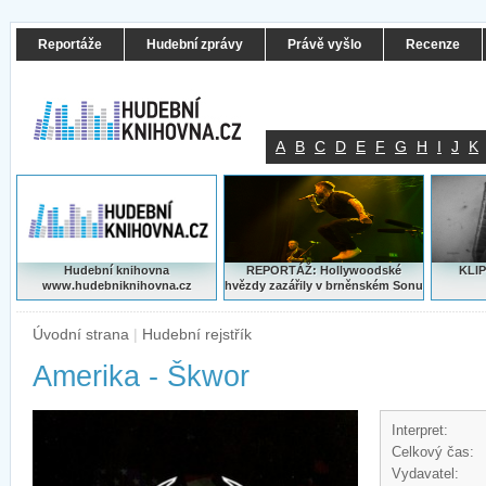
Reportáže
Hudební zprávy
Právě vyšlo
Recenze
A
B
C
D
E
F
G
H
I
J
K
Hudební knihovna
REPORTÁŽ: Hollywoodské
KLIP
www.hudebniknihovna.cz
hvězdy zazářily v brněnském Sonu
Úvodní strana
|
Hudební rejstřík
Amerika - Škwor
Interpret:
Celkový čas:
Vydavatel: