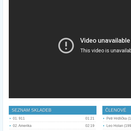
SEZNAM SKLADEB
ČLENOVÉ
01. 911
01:21
Petr Hrdlička (1
02. Amerika
02:19
Leo Holan (1998