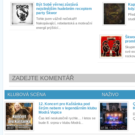
Být Sobě věrnej zůstává
Kape
nejsilnějším hudebním receptem
kdy
party Škwor
Před
Tohle jsem vážně nečekal!!!
stud
Nakopávající, rebelantská a motivační
energií prýštící...
Škwor
proml
Skupin
své ex
rockov
ZADEJTE KOMENTÁŘ
KLUBOVÁ SCÉNA
NAŽIVO
12. Koncert pro Kaštánka pod
Q
širým nebem v legendárním klubu
K
Modrá Vopice
D
Čas letí neskutečně rychle.... I letos se
Q
bude 8. srpna v klubu Modrá...
28.07.
07.08.