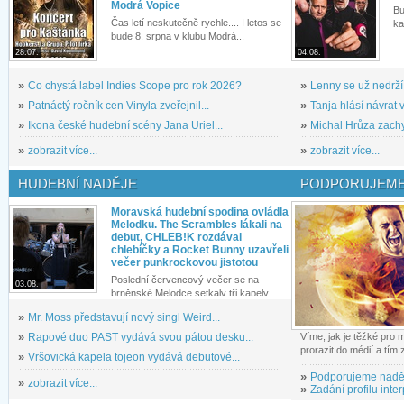
Modrá Vopice
Bu
Čas letí neskutečně rychle.... I letos se
ka
bude 8. srpna v klubu Modrá...
28.07.
04.08.
»
Co chystá label Indies Scope pro rok 2026?
»
Lenny se už nedrží
»
Patnáctý ročník cen Vinyla zveřejnil...
»
Tanja hlásí návrat v
»
Ikona české hudební scény Jana Uriel...
»
Michal Hrůza zachyc
»
zobrazit více...
»
zobrazit více...
HUDEBNÍ NADĚJE
PODPORUJEME
Moravská hudební spodina ovládla
Melodku. The Scrambles lákali na
debut, CHLEB!K rozdával
chlebíčky a Rocket Bunny uzavřeli
večer punkrockovou jistotou
Poslední červencový večer se na
03.08.
brněnské Melodce setkaly tři kapely...
»
Mr. Moss představují nový singl Weird...
»
Rapové duo PAST vydává svou pátou desku...
Víme, jak je těžké pro
prorazit do médií a tím
»
Vršovická kapela tojeon vydává debutové...
»
Podporujeme nadě
»
zobrazit více...
»
Zadání profilu inter