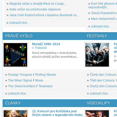
»
Magický večer a dvojitý křest na Cargo...
»
Kurt Vile přiveze
nejosobnější...
»
Indie večer na smíchovské náplavce
»
Slavící Kandráčov
»
Jana Uriel Kratochvílová s kapelou Illuminati.ca...
»
Mezi melancholií a
»
zobrazit více...
»
zobrazit více...
PRÁVĚ VYŠLO
FESTIVALY
Montáž 1996–2014
Fe
»
Traband
rů
g
Nová retrospektiva v dvaceti jedna
V 
písních přináší průřez proměnlivou...
pr
02.08.
02.08.
»
Foreign Tongues
/
Rolling Stones
»
Čtvrtý den Colours:
»
The Wow! Signal
/
Muse
»
Třetí den Colours: 
»
The Silent Architect
/
Teramaze
»
Druhý den Colours: 
»
zobrazit více...
»
zobrazit více...
ČLÁNKY
VIDEOKLIPY
12. Koncert pro Kaštánka pod
Kř
širým nebem v legendárním klubu
si