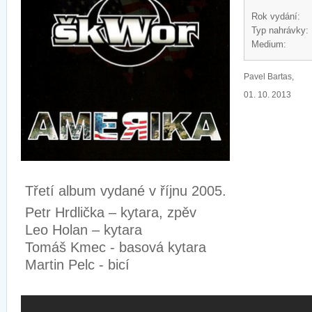
Rok vydání:
Typ nahrávky:
Medium:
Pavel Bartas,
01. 10. 2013
Třetí album vydané v říjnu 2005.
Petr Hrdlička – kytara, zpěv
Leo Holan – kytara
Tomáš Kmec - basová kytara
Martin Pelc - bicí