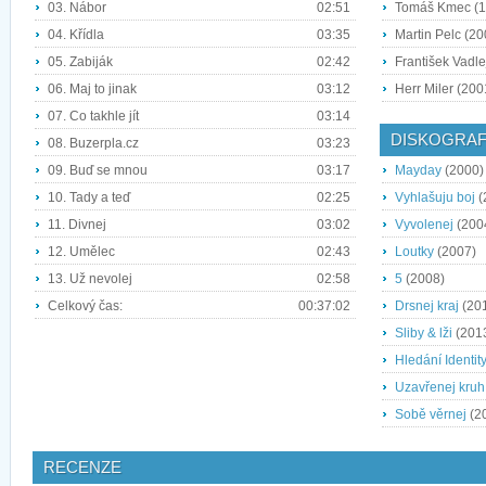
03. Nábor
02:51
Tomáš Kmec (19
04. Křídla
03:35
Martin Pelc (200
05. Zabiják
02:42
František Vadle
06. Maj to jinak
03:12
Herr Miler (200
07. Co takhle jít
03:14
DISKOGRAF
08. Buzerpla.cz
03:23
09. Buď se mnou
03:17
Mayday
(2000)
10. Tady a teď
02:25
Vyhlašuju boj
(
11. Divnej
03:02
Vyvolenej
(200
12. Umělec
02:43
Loutky
(2007)
13. Už nevolej
02:58
5
(2008)
Celkový čas:
00:37:02
Drsnej kraj
(20
Sliby & lži
(201
Hledání Identit
Uzavřenej kruh
Sobě věrnej
(2
RECENZE