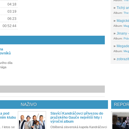
Album:
The
04:18
»
Tichý ar
03:19
Album:
The 
06:23
»
Magické
00:52:44
Album:
Mag
»
Jinany –
Album:
Ptác
»
Megadeth
 na
Album:
Meg
lovníků
»
zobrazit
vého díla
mága
NAŽIVO
REPOR
ka pod
Slavící Kandráčovci přivezou do
ním klubu
pražského Gauče největší hity i
výroční album
. I letos se
Oblíbená slovenská kapela Kandráčovci