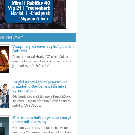
NÍ ZPRÁVY
Vstupenky na Veveří vyhrály Lucie a
Gabriela
Putovní festival Hrady CZ pokračuje o
tomto víkendu na Veveří. V naší soutěži
jste moli vyhrát 2x2 volné...
Slavící Kandráčovci přivezou do
pražského Gauče největší hity i
výroční album
Oblíbená slovenská kapela Kandráčovci
se letos v srpnu představí také českému
publiku. Ve středu...
Mezi melancholií a syrovou energií –
h3nce míří do Prahy
Německý alternativní hudebník h3nce
vystoupí 21. září v pražském klubu Bike