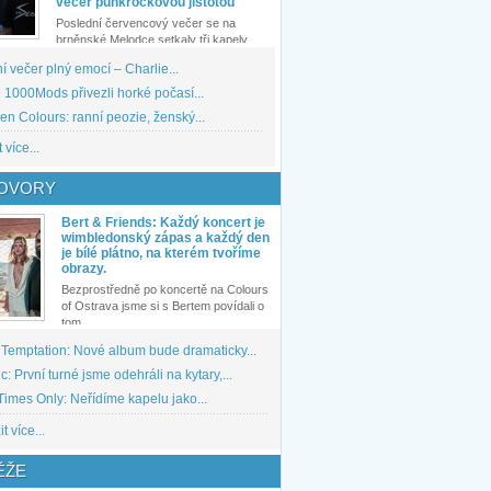
večer punkrockovou jistotou
Poslední červencový večer se na
brněnské Melodce setkaly tři kapely...
 večer plný emocí – Charlie...
1000Mods přivezli horké počasí...
den Colours: ranní peozie, ženský...
 více...
OVORY
Bert & Friends: Každý koncert je
wimbledonský zápas a každý den
je bílé plátno, na kterém tvoříme
obrazy.
Bezprostředně po koncertě na Colours
of Ostrava jsme si s Bertem povídali o
tom,...
 Temptation: Nové album bude dramaticky...
: První turné jsme odehráli na kytary,...
imes Only: Neřídíme kapelu jako...
t více...
ĚŽE