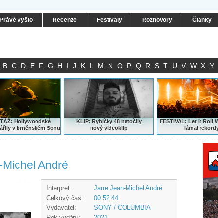
Právě vyšlo
Recenze
Festivaly
Rozhovory
Články
B
C
D
E
F
G
H
I
J
K
L
M
N
O
P
Q
R
S
T
U
V
W
X
Y
ÁŽ: Hollywoodské
KLIP: Rybičky 48 natočily
FESTIVAL:
Let It Roll 
ářily v brněnském Sonu
nový
videoklip
lámal rekord
-Michel André
Interpret:
Jarre Jean-Michel André
Celkový čas:
00:52:44
Vydavatel:
SONY / COLUMBIA
Rok vydání:
2021