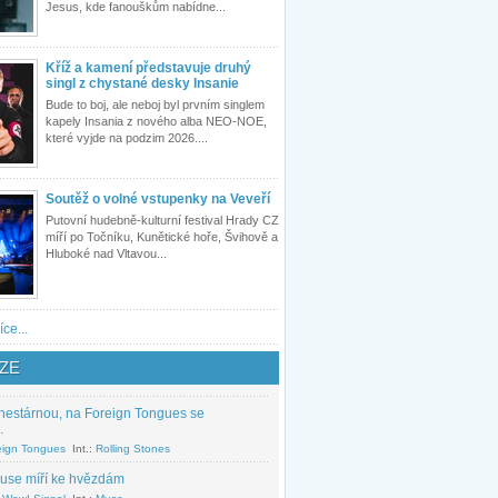
Jesus, kde fanouškům nabídne...
Kříž a kamení představuje druhý
singl z chystané desky Insanie
Bude to boj, ale neboj byl prvním singlem
kapely Insania z nového alba NEO-NOE,
které vyjde na podzim 2026....
Soutěž o volné vstupenky na Veveří
Putovní hudebně-kulturní festival Hrady CZ
míří po Točníku, Kunětické hoře, Švihově a
Hluboké nad Vltavou...
íce...
ZE
nestárnou, na Foreign Tongues se
.
eign Tongues
Int.:
Rolling Stones
use míří ke hvězdám