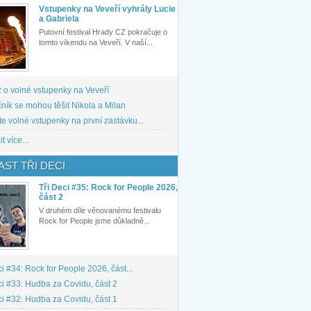
Vstupenky na Veveří vyhrály Lucie
a Gabriela
Putovní festival Hrady CZ pokračuje o
tomto víkendu na Veveří. V naší...
 o volné vstupenky na Veveří
ník se mohou těšit Nikola a Milan
te volné vstupenky na první zastávku...
t více...
ST TŘI DECI
Tři Deci #35: Rock for People 2026,
část 2
V druhém díle věnovanému festivalu
Rock for People jsme důkladně...
ci #34: Rock for People 2026, část...
ci #33: Hudba za Covidu, část 2
ci #32: Hudba za Covidu, část 1