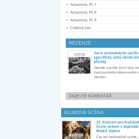
Amazonia, Pt. 7
Amazonia, Pt. 8
Amazonia, Pt. 9
Celkový čas:
RECENZE
Jarre protentokrát zacílil
specificky úzký okruh mi
přírody
Jakmile zazněly první tóny no
francouzského klávesového 
Jarreho...
ZADEJTE KOMENTÁŘ
KLUBOVÁ SCÉNA
12. Koncert pro Kaštán
širým nebem v legendár
Modrá Vopice
Čas letí neskutečně rychle...