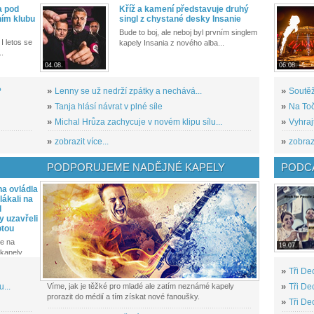
a pod
Kříž a kamení představuje druhý
ním klubu
singl z chystané desky Insanie
Bude to boj, ale neboj byl prvním singlem
I letos se
kapely Insania z nového alba...
..
04.08.
06.08.
?
»
Lenny se už nedrží zpátky a nechává...
»
Soutěž
»
Tanja hlásí návrat v plné síle
»
Na Toč
»
Michal Hrůza zachycuje v novém klipu sílu...
»
Vyhraj
»
zobrazit více...
»
zobrazi
PODPORUJEME NADĚJNÉ KAPELY
PODCA
a ovládla
ákali na
l
y uzavřeli
otou
e na
19.07.
kapely...
»
Tři De
...
Víme, jak je těžké pro mladé ale zatím neznámé kapely
»
Tři De
prorazit do médií a tím získat nové fanoušky.
»
Tři De