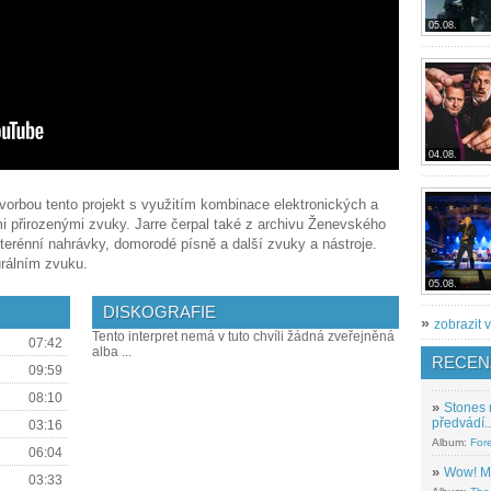
05.08.
04.08.
vorbou tento projekt s využitím kombinace elektronických a
mi přirozenými zvuky. Jarre čerpal také z archivu Ženevského
erénní nahrávky, domorodé písně a další zvuky a nástroje.
urálním zvuku.
05.08.
DISKOGRAFIE
»
zobrazit v
Tento interpret nemá v tuto chvíli žádná zveřejněná
07:42
alba ...
RECEN
09:59
08:10
»
Stones 
předvádí..
03:16
Album:
For
06:04
»
Wow! M
03:33