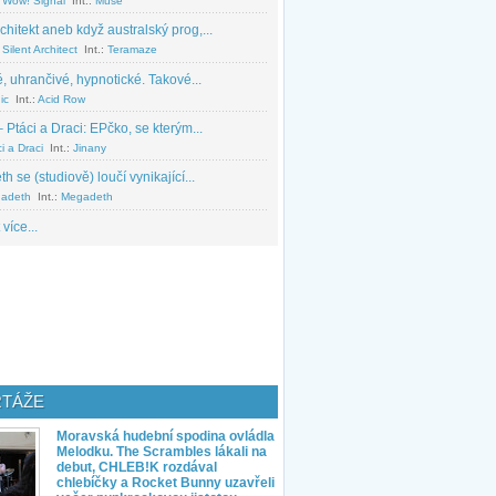
 Wow! Signal
Int.:
Muse
chitekt aneb když australský prog,...
Silent Architect
Int.:
Teramaze
, uhrančivé, hypnotické. Takové...
ic
Int.:
Acid Row
 Ptáci a Draci: EPčko, se kterým...
i a Draci
Int.:
Jinany
 se (studiově) loučí vynikající...
adeth
Int.:
Megadeth
 více...
TÁŽE
Moravská hudební spodina ovládla
Melodku. The Scrambles lákali na
debut, CHLEB!K rozdával
chlebíčky a Rocket Bunny uzavřeli