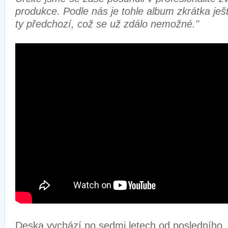
produkce. Podle nás je tohle album zkrátka ješ
ty předchozí, což se už zdálo nemožné."
Deska vychází po sedmi letech od posledního,