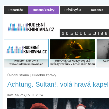
Reportáže
Hudební zprávy
Právě vyšlo
Recenze
A
B
C
D
E
F
G
H
I
J
K
Hudební knihovna
REPORTÁŽ: Hollywoodské
KLIP
www.hudebniknihovna.cz
hvězdy zazářily v brněnském Sonu
Úvodní strana
|
Hudební zprávy
Achtung, Sultan!, volá hravá kapel
Karel Souček, 05. 11. 2024