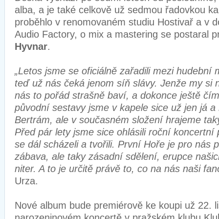
alba, a je také celkově už sedmou řadovkou ka
proběhlo v renomovaném studiu Hostivař a v 
Audio Factory, o mix a mastering se postaral 
Hyvnar
.
„Letos jsme se oficiálně zařadili mezi hudební
teď už nás čeká jenom síň slávy. Jenže my s
nás to pořád strašně baví, a dokonce ještě čím
původní sestavy jsme v kapele sice už jen já a
Bertrám, ale v současném složení hrajeme taky
Před pár lety jsme sice ohlásili roční koncertní 
se dál scházeli a tvořili. První Hoře je pro nás 
zábava, ale taky zásadní sdělení, erupce našic
niter. A to je určitě právě to, co na nás naši fan
Urza.
Nové album bude premiérově ke koupi už 22. l
narozeninovém koncertě v pražském klubu Klu