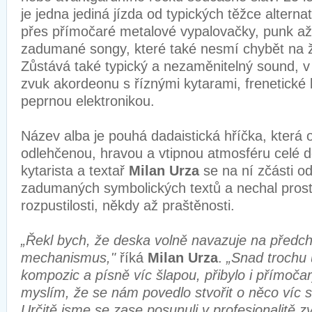
je jedna jediná jízda od typických těžce altern
přes přímočaré metalové vypalovačky, punk až 
zadumané songy, které také nesmí chybět na 
Zůstává také typický a nezaměnitelný sound, 
zvuk akordeonu s říznými kytarami, frenetické 
peprnou elektronikou.
Název alba je pouhá dadaistická hříčka, která o
odlehčenou, hravou a vtipnou atmosféru celé 
kytarista a textař
Milan Urza
se na ní zčásti od
zadumaných symbolických textů a nechal prost
rozpustilosti, někdy až praštěnosti.
„Řekl bych, že deska volně navazuje na předc
mechanismus,"
říká
Milan Urza
.
„Snad trochu 
kompozic a písně víc šlapou, přibylo i přímoča
myslím, že se nám povedlo stvořit o něco víc s
Určitě jsme se zase posunuli v profesionalitě z