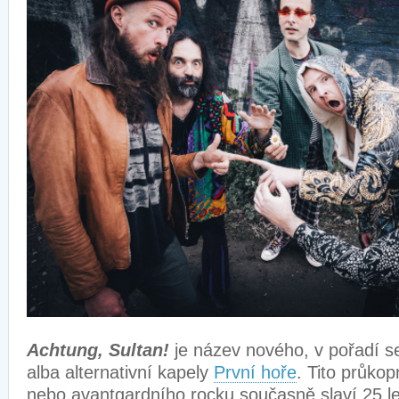
Achtung, Sultan!
je název nového, v pořadí 
alba alternativní kapely
První hoře
. Tito průkop
nebo avantgardního rocku současně slaví 25 l