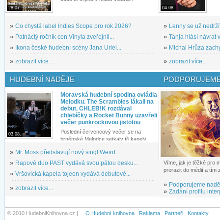
28.07.
04.08.
»
Co chystá label Indies Scope pro rok 2026?
»
Lenny se už nedrží
»
Patnáctý ročník cen Vinyla zveřejnil...
»
Tanja hlásí návrat v
»
Ikona české hudební scény Jana Uriel...
»
Michal Hrůza zachyc
»
zobrazit více...
»
zobrazit více...
HUDEBNÍ NADĚJE
PODPORUJEME
Moravská hudební spodina ovládla
Melodku. The Scrambles lákali na
debut, CHLEB!K rozdával
chlebíčky a Rocket Bunny uzavřeli
večer punkrockovou jistotou
Poslední červencový večer se na
03.08.
brněnské Melodce setkaly tři kapely...
»
Mr. Moss představují nový singl Weird...
»
Rapové duo PAST vydává svou pátou desku...
Víme, jak je těžké pro
prorazit do médií a tím
»
Vršovická kapela tojeon vydává debutové...
»
Podporujeme nadě
»
zobrazit více...
»
Zadání profilu inter
© 2010 HudebniKnihovna.cz |
O Hudební knihovna
Reklama
Partneři
Kontakty