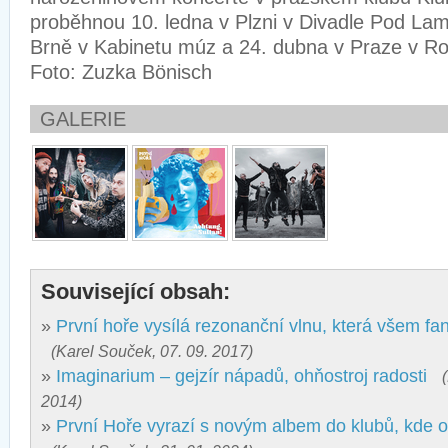
proběhnou 10. ledna v Plzni v Divadle Pod La
Brně v Kabinetu múz a 24. dubna v Praze v Ro
Foto: Zuzka Bönisch
GALERIE
Související obsah:
»
První hoře vysílá rezonanční vlnu, která všem fa
(Karel Souček, 07. 09. 2017)
»
Imaginarium – gejzír nápadů, ohňostroj radosti
2014)
»
První Hoře vyrazí s novým albem do klubů, kde o