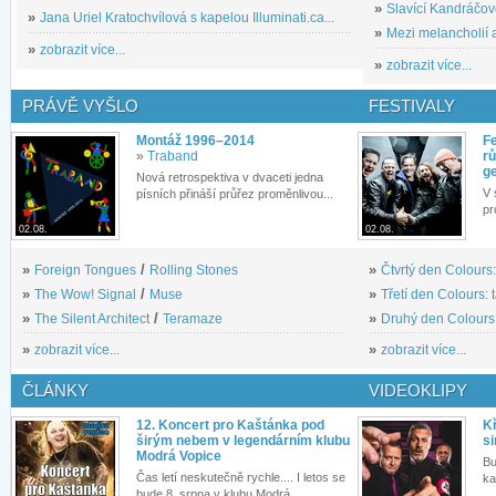
»
Slavící Kandráčov
»
Jana Uriel Kratochvílová s kapelou Illuminati.ca...
»
Mezi melancholií a
»
zobrazit více...
»
zobrazit více...
PRÁVĚ VYŠLO
FESTIVALY
Montáž 1996–2014
Fe
»
Traband
rů
g
Nová retrospektiva v dvaceti jedna
V 
písních přináší průřez proměnlivou...
pr
02.08.
02.08.
»
Foreign Tongues
/
Rolling Stones
»
Čtvrtý den Colours:
»
The Wow! Signal
/
Muse
»
Třetí den Colours: 
»
The Silent Architect
/
Teramaze
»
Druhý den Colours: 
»
zobrazit více...
»
zobrazit více...
ČLÁNKY
VIDEOKLIPY
12. Koncert pro Kaštánka pod
Kř
širým nebem v legendárním klubu
si
Modrá Vopice
Bu
Čas letí neskutečně rychle.... I letos se
ka
bude 8. srpna v klubu Modrá...