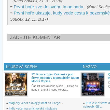
(Karel Souček, 31. 01. 2024)
»
První hoře zve do svého Imaginária
(Karel Souček
»
První hoře ukazuje, kudy vede cesta k pozemské
Souček, 12. 11. 2017)
ZADEJTE KOMENTÁŘ
KLUBOVÁ SCÉNA
NAŽIVO
12. Koncert pro Kaštánka pod
Q
širým nebem v legendárním klubu
K
Modrá Vopice
D
Čas letí neskutečně rychle.... I letos se
Q
bude 8. srpna v klubu Modrá...
28.07.
07.08.
»
Magický večer a dvojitý křest na Cargo...
»
Kurt Vile přiveze
nejosobnější...
»
Indie večer na smíchovské náplavce