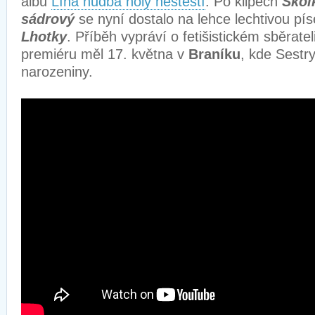
albu
Líná hudba holý neštěstí
. Po klipech
Škol
sádrový
se nyní dostalo na lehce lechtivou pí
Lhotky
. Příběh vypráví o fetišistickém sběrat
premiéru měl 17. května v
Braníku
, kde Sestry
narozeniny.