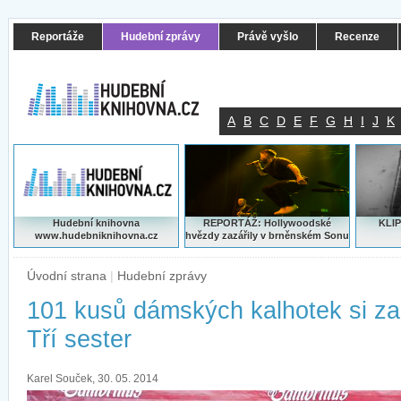
Reportáže
Hudební zprávy
Právě vyšlo
Recenze
A
B
C
D
E
F
G
H
I
J
K
Hudební knihovna
REPORTÁŽ: Hollywoodské
KLIP
www.hudebniknihovna.cz
hvězdy zazářily v brněnském Sonu
Úvodní strana
|
Hudební zprávy
101 kusů dámských kalhotek si zah
Tří sester
Karel Souček, 30. 05. 2014