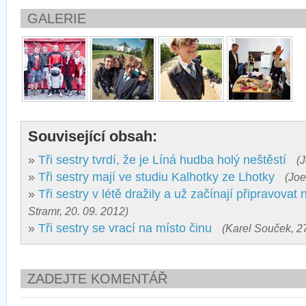
GALERIE
Související obsah:
»
Tři sestry tvrdí, že je Líná hudba holý neštěstí
(J
»
Tři sestry mají ve studiu Kalhotky ze Lhotky
(Joe
»
Tři sestry v létě dražily a už začínají připravova
Stramr, 20. 09. 2012)
»
Tři sestry se vrací na místo činu
(Karel Souček, 27
ZADEJTE KOMENTÁŘ