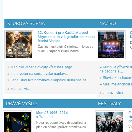
KLUBOVÁ SCÉNA
NAŽIVO
12. Koncert pro Kaštánka pod
Q
širým nebem v legendárním klubu
K
Modrá Vopice
D
Čas letí neskutečně rychle.... I letos se
Q
bude 8. srpna v klubu Modrá...
28.07.
07.08.
»
Magický večer a dvojitý křest na Cargo...
»
Kurt Vile přiveze
nejosobnější...
»
Indie večer na smíchovské náplavce
»
Slavící Kandráčov
»
Jana Uriel Kratochvílová s kapelou Illuminati.ca...
»
Mezi melancholií a
»
zobrazit více...
»
zobrazit více...
PRÁVĚ VYŠLO
FESTIVALY
Montáž 1996–2014
Fe
»
Traband
rů
g
Nová retrospektiva v dvaceti jedna
V 
písních přináší průřez proměnlivou...
pr