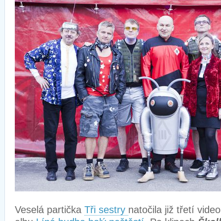
Veselá partička
Tři sestry
natočila již třetí vid