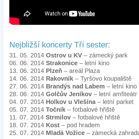
Nejbližší koncerty Tří sester:
31. 05. 2014
Ostrov u KV
– zámecký park
06. 06. 2014
Strakonice
– letní kino
13. 06. 2014
Plzeň
– areál Plaza
14. 06. 2014
Rakovník
– Tyršovo koupaliště
27. 06. 2014
Brandýs nad Labem
– letní kin
28. 06. 2014
Golčův Jeníkov
– letní amfiteátr
04. 07. 2014
Holkov u Vlešína
– letní parket
05. 07. 2014
Točník
– fotbalové hřiště
11. 07. 2014
Strmilov
– fotbalové hřiště
18. 07. 2014
Kost
– pod hradem
25. 07. 2014
Mladá Vožice
– zámecká zahra