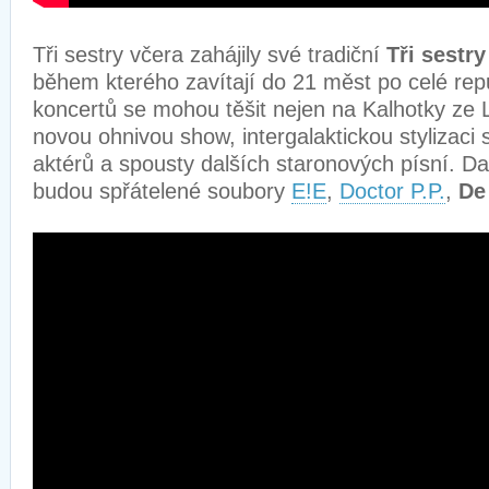
Tři sestry včera zahájily své tradiční
Tři sestr
během kterého zavítají do 21 měst po celé repu
koncertů se mohou těšit nejen na Kalhotky ze L
novou ohnivou show, intergalaktickou stylizaci 
aktérů a spousty dalších staronových písní. Da
budou spřátelené soubory
E!E
,
Doctor P.P.
,
De