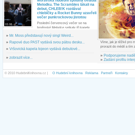
Moravská hudební spodina ovládla
Melodku. The Scrambles lákali na
debut, CHLEB!K rozdával
chlebíčky a Rocket Bunny uzavřeli
večer punkrockovou jistotou
Poslední červencový večer se na
03.08.
brněnské Melodce setkaly tři kapely...
»
Mr. Moss představují nový singl Weird...
»
Rapové duo PAST vydává svou pátou desku...
Víme, jak je těžké pro
prorazit do médií a tím
»
Vršovická kapela tojeon vydává debutové...
»
Podporujeme nadě
»
zobrazit více...
»
Zadání profilu inter
© 2010 HudebniKnihovna.cz |
O Hudební knihovna
Reklama
Partneři
Kontakty