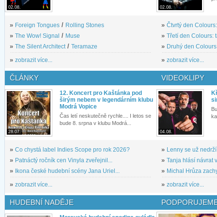
02.08.
02.08.
»
Foreign Tongues
/
Rolling Stones
»
Čtvrtý den Colours:
»
The Wow! Signal
/
Muse
»
Třetí den Colours: 
»
The Silent Architect
/
Teramaze
»
Druhý den Colours: 
»
zobrazit více...
»
zobrazit více...
ČLÁNKY
VIDEOKLIPY
12. Koncert pro Kaštánka pod
Kř
širým nebem v legendárním klubu
si
Modrá Vopice
Bu
Čas letí neskutečně rychle.... I letos se
ka
bude 8. srpna v klubu Modrá...
28.07.
04.08.
»
Co chystá label Indies Scope pro rok 2026?
»
Lenny se už nedrží
»
Patnáctý ročník cen Vinyla zveřejnil...
»
Tanja hlásí návrat v
»
Ikona české hudební scény Jana Uriel...
»
Michal Hrůza zachyc
»
zobrazit více...
»
zobrazit více...
HUDEBNÍ NADĚJE
PODPORUJEME