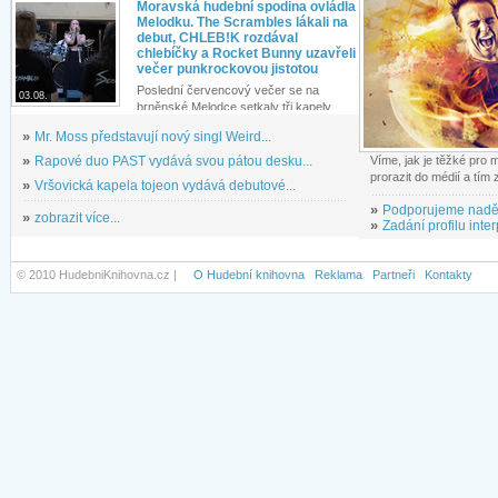
Moravská hudební spodina ovládla
Melodku. The Scrambles lákali na
debut, CHLEB!K rozdával
chlebíčky a Rocket Bunny uzavřeli
večer punkrockovou jistotou
Poslední červencový večer se na
03.08.
brněnské Melodce setkaly tři kapely...
»
Mr. Moss představují nový singl Weird...
»
Rapové duo PAST vydává svou pátou desku...
Víme, jak je těžké pro
prorazit do médií a tím
»
Vršovická kapela tojeon vydává debutové...
»
Podporujeme nadě
»
zobrazit více...
»
Zadání profilu inter
© 2010 HudebniKnihovna.cz |
O Hudební knihovna
Reklama
Partneři
Kontakty