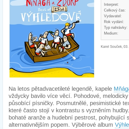
Interpret:
Celkový čas:
Vydavatel:
Rok vydání:
Typ nahrávky:
Medium:
Karel Souček, 03.
Na letos pětadvacetileté legendě, kapele
Mňága
vždycky bavilo více věcí. Pohodové, melodicky
působící písničky. Posmutnělé, pesimistické te
které často stojí v kontrastu s vyzněním hudby
bohaté aranže a hudební pestrost, pohybující
alternativnějším popem. Výběrové album
Výhl