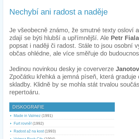
Nechybí ani radost a naděje
Je všeobecně známo, že smutné texty osloví a
zdají se býti hlubší a upřímnější. Ale
Petr Fiala
popsat i naději či radost. Stále to jsou osobní 
občas ohlédne, ale více směřuje do budoucnost
Jedinou novinkou desky je coververze
Janoto
Zpočátku křehká a jemná píseň, která graduje 
skladby. Klidně by se mohla stát trvalou souč
repertoáru.
DISKOGRAFIE
Made in Valmez
(1991)
Furt rovně!
(1992)
Radost až na kost
(1993)