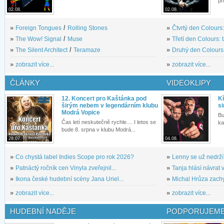
pr
02.08.
02.08.
»
Foreign Tongues
/
Rolling Stones
»
Čtvrtý den Colours:
»
The Wow! Signal
/
Muse
»
Třetí den Colours: 
»
The Silent Architect
/
Teramaze
»
Druhý den Colours: 
»
zobrazit více...
»
zobrazit více...
ČLÁNKY
VIDEOKLIPY
12. Koncert pro Kaštánka pod
Kř
širým nebem v legendárním klubu
si
Modrá Vopice
Bu
Čas letí neskutečně rychle.... I letos se
ka
bude 8. srpna v klubu Modrá...
28.07.
04.08.
»
Co chystá label Indies Scope pro rok 2026?
»
Lenny se už nedrží
»
Patnáctý ročník cen Vinyla zveřejnil...
»
Tanja hlásí návrat v
»
Ikona české hudební scény Jana Uriel...
»
Michal Hrůza zachyc
»
zobrazit více...
»
zobrazit více...
HUDEBNÍ NADĚJE
PODPORUJEME