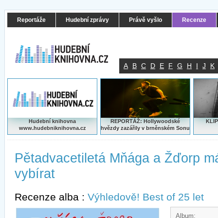
Reportáže
Hudební zprávy
Právě vyšlo
Recenze
A
B
C
D
E
F
G
H
I
J
K
Hudební knihovna
REPORTÁŽ: Hollywoodské
KLIP
www.hudebniknihovna.cz
hvězdy zazářily v brněnském Sonu
Pětadvacetiletá Mňága a Žďorp m
vybírat
Recenze alba :
Výhledově! Best of 25 let
Album: