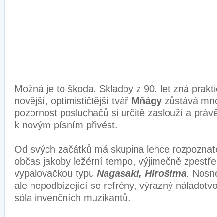
Možná je to škoda. Skladby z 90. let zná prakt
novější, optimističtější tvář
Mňágy
zůstává mno
pozornost posluchačů si určitě zaslouží a práv
k novým písním přivést.
Od svých začátků má skupina lehce rozpoznate
občas jakoby ležérní tempo, výjimečně zpest
vypalovačkou typu
Nagasaki, Hirošima
. Nosn
ale nepodbízející se refrény, výrazný náladotv
sóla invenčních muzikantů.