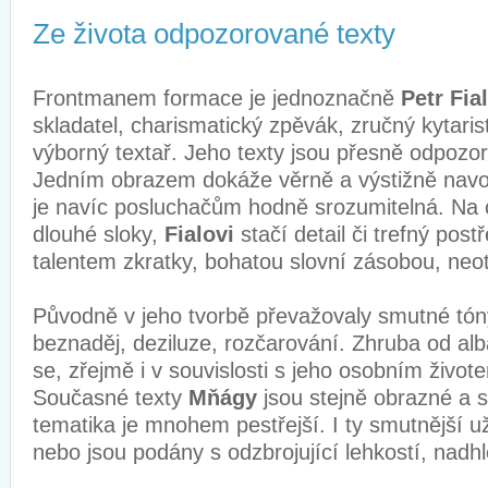
Ze života odpozorované texty
Frontmanem formace je jednoznačně
Petr Fia
skladatel, charismatický zpěvák, zručný kytari
výborný textař. Jeho texty jsou přesně odpozor
Jedním obrazem dokáže věrně a výstižně navod
je navíc posluchačům hodně srozumitelná. Na c
dlouhé sloky,
Fialovi
stačí detail či trefný post
talentem zkratky, bohatou slovní zásobou, neot
Původně v jeho tvorbě převažovaly smutné tóny
beznaděj, deziluze, rozčarování. Zhruba od al
se, zřejmě i v souvislosti s jeho osobním živote
Současné texty
Mňágy
jsou stejně obrazné a sd
tematika je mnohem pestřejší. I ty smutnější u
nebo jsou podány s odzbrojující lehkostí, nadh