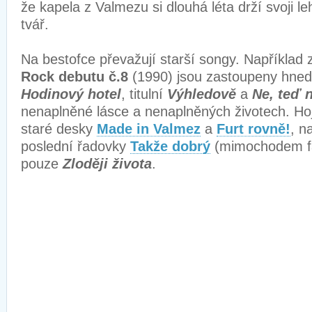
že kapela z Valmezu si dlouhá léta drží svoji l
tvář.
Na bestofce převažují starší songy. Například 
Rock debutu č.8
(1990) jsou zastoupeny hned t
Hodinový hotel
, titulní
Výhledově
a
Ne, teď 
nenaplněné lásce a nenaplněných životech. Hoj
staré desky
Made in Valmez
a
Furt rovně!
, n
poslední řadovky
Takže dobrý
(mimochodem fa
pouze
Zloději života
.