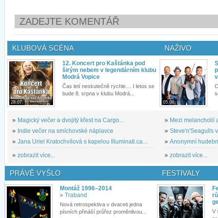
ZADEJTE KOMENTÁŘ
KLUBOVÁ SCÉNA
NAŽIVO
12. Koncert pro Kaštánka pod
S
širým nebem v legendárním klubu
p
Modrá Vopice
v
Čas letí neskutečně rychle.... I letos se
O
bude 8. srpna v klubu Modrá...
s
28.07.
05.08.
»
Magický večer a dvojitý křest na Cargo...
»
Mezi melancholií a
»
Indie večer na smíchovské náplavce
»
Steve'n'Seagulls v 
»
Jana Uriel Kratochvílová s kapelou Illuminati.ca...
»
Anonymní hudební 
»
zobrazit více...
»
zobrazit více...
PRÁVĚ VYŠLO
FESTIVALY
Montáž 1996–2014
Fe
»
Traband
rů
g
Nová retrospektiva v dvaceti jedna
V 
písních přináší průřez proměnlivou...