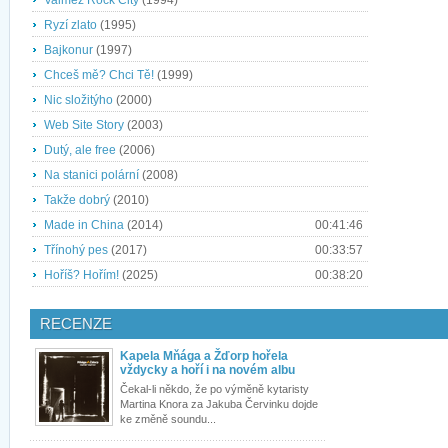
Valmez Rock City
(1994)
Ryzí zlato
(1995)
Bajkonur
(1997)
Chceš mě? Chci Tě!
(1999)
Nic složitýho
(2000)
Web Site Story
(2003)
Dutý, ale free
(2006)
Na stanici polární
(2008)
Takže dobrý
(2010)
Made in China
(2014)
00:41:46
Třínohý pes
(2017)
00:33:57
Hoříš? Hořím!
(2025)
00:38:20
RECENZE
Kapela Mňága a Žďorp hořela
vždycky a hoří i na novém albu
Čekal-li někdo, že po výměně kytaristy
Martina Knora za Jakuba Červinku dojde
ke změně soundu...