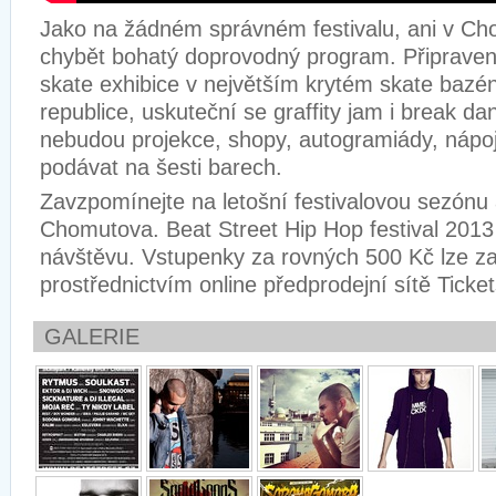
Jako na žádném správném festivalu, ani v C
chybět bohatý doprovodný program. Připravena
skate exhibice v největším krytém skate bazé
republice, uskuteční se graffity jam i break da
nebudou projekce, shopy, autogramiády, nápo
podávat na šesti barech.
Zavzpomínejte na letošní festivalovou sezónu 
Chomutova. Beat Street Hip Hop festival 2013 z
návštěvu. Vstupenky za rovných 500 Kč lze za
prostřednictvím online předprodejní sítě Ticke
GALERIE