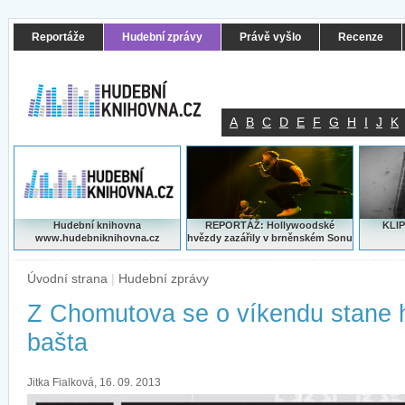
Reportáže
Hudební zprávy
Právě vyšlo
Recenze
A
B
C
D
E
F
G
H
I
J
K
Hudební knihovna
REPORTÁŽ: Hollywoodské
KLIP
www.hudebniknihovna.cz
hvězdy zazářily v brněnském Sonu
Úvodní strana
|
Hudební zprávy
Z Chomutova se o víkendu stane 
bašta
Jitka Fialková, 16. 09. 2013