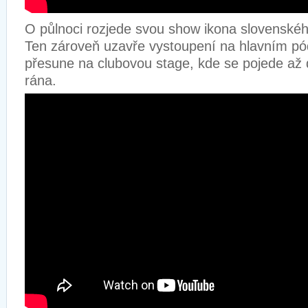
O půlnoci rozjede svou show ikona slovenské
Ten zároveň uzavře vystoupení na hlavním pó
přesune na clubovou stage, kde se pojede až d
rána.