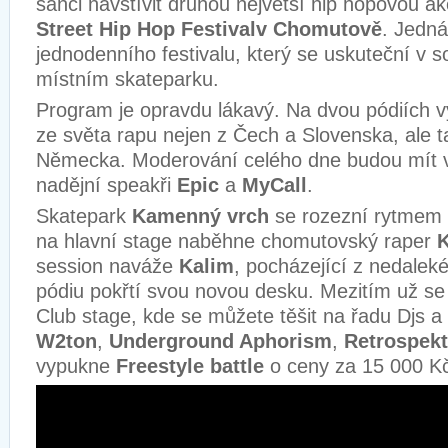
šanci navštívit druhou největší hip hopovou ak
Street Hip Hop Festival
v Chomutově
. Jedná
jednodenního festivalu, který se uskuteční v 
místním skateparku.
Program je opravdu lákavý. Na dvou pódiích v
ze světa rapu nejen z Čech a Slovenska, ale 
Německa. Moderování celého dne budou mít ve
nadějní speakři
Epic
a
MyCall
.
Skatepark
Kamenný vrch
se rozezní rytmem 
na hlavní stage naběhne chomutovský raper
K
session naváže
Kalim
, pocházející z nedaleké
pódiu pokřtí svou novou desku. Mezitím už se
Club stage, kde se můžete těšit na řadu Djs 
W2ton
,
Underground Aphorism
,
Retrospekt
vypukne
Freestyle battle
o ceny za 15 000 K