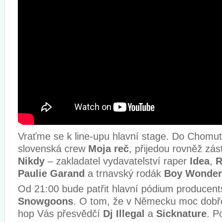
Vraťme se k line-upu hlavní stage. Do Chomut
slovenská crew
Moja reč
, přijedou rovněž zás
Nikdy
– zakladatel vydavatelství raper
Idea
,
R
Paulie Garand
a trnavský rodák
Boy Wonder
Od 21:00 bude patřit hlavní pódium producent
Snowgoons
. O tom, že v Německu moc dobře 
hop Vás přesvědčí
Dj Illegal
a
Sicknature
. P