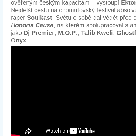
ověřeným českým kapacitám – vystoupí
Ekto
Nejdelší cestu na chomutovský festival absolv
raper
Soulkast
. Světu o sobě dal vědět před 
Honoris Causa
, na kterém spolupracoval s 
jako
Dj Premier
,
M.O.P
.,
Talib Kweli
,
Ghostf
Onyx
.