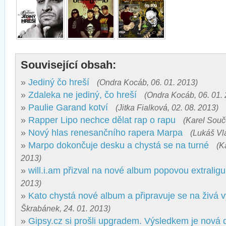
Související obsah:
»
Jediný čo hreší
(Ondra Kocáb, 06. 01. 2013)
»
Zdaleka ne jediný, čo hreší
(Ondra Kocáb, 06. 01.
»
Paulie Garand kotví
(Jitka Fialková, 02. 08. 2013)
»
Rapper Lipo nechce dělat rap o rapu
(Karel Souč
»
Nový hlas renesančního rapera Marpa
(Lukáš Vl
»
Marpo dokončuje desku a chystá se na turné
(K
2013)
»
will.i.am přizval na nové album popovou extraligu
2013)
»
Kato chystá nové album a připravuje se na živá 
Škrabánek, 24. 01. 2013)
»
Gipsy.cz si prošli upgradem. Výsledkem je nová