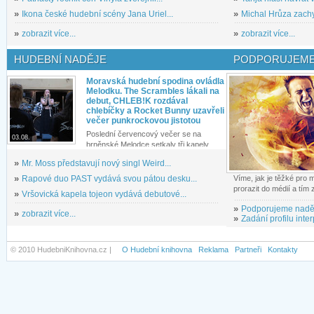
»
Ikona české hudební scény Jana Uriel...
»
Michal Hrůza zachyc
»
zobrazit více...
»
zobrazit více...
HUDEBNÍ NADĚJE
PODPORUJEME
Moravská hudební spodina ovládla
Melodku. The Scrambles lákali na
debut, CHLEB!K rozdával
chlebíčky a Rocket Bunny uzavřeli
večer punkrockovou jistotou
Poslední červencový večer se na
03.08.
brněnské Melodce setkaly tři kapely...
»
Mr. Moss představují nový singl Weird...
»
Rapové duo PAST vydává svou pátou desku...
Víme, jak je těžké pro
prorazit do médií a tím
»
Vršovická kapela tojeon vydává debutové...
»
Podporujeme nadě
»
zobrazit více...
»
Zadání profilu inter
© 2010 HudebniKnihovna.cz |
O Hudební knihovna
Reklama
Partneři
Kontakty