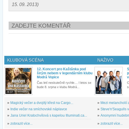
15. 09. 2013)
ZADEJTE KOMENTÁŘ
KLUBOVÁ SCÉNA
NAŽIVO
12. Koncert pro Kaštánka pod
S
širým nebem v legendárním klubu
p
Modrá Vopice
v
Čas letí neskutečně rychle.... I letos se
O
bude 8. srpna v klubu Modrá...
s
28.07.
05.08.
»
Magický večer a dvojitý křest na Cargo...
»
Mezi melancholií a
»
Indie večer na smíchovské náplavce
»
Steve'n'Seagulls v 
»
Jana Uriel Kratochvílová s kapelou Illuminati.ca...
»
Anonymní hudební 
»
zobrazit více...
»
zobrazit více...