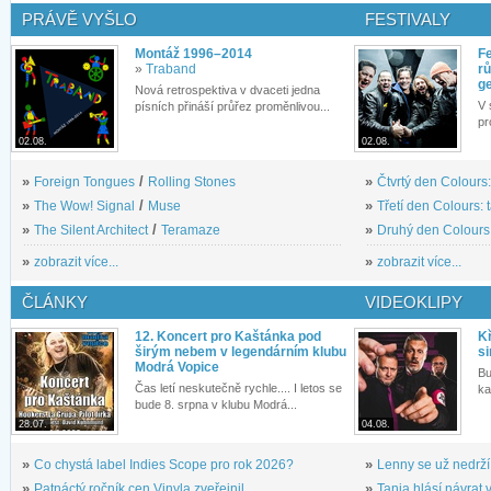
PRÁVĚ VYŠLO
FESTIVALY
Montáž 1996–2014
Fe
»
Traband
rů
g
Nová retrospektiva v dvaceti jedna
V 
písních přináší průřez proměnlivou...
pr
02.08.
02.08.
»
Foreign Tongues
/
Rolling Stones
»
Čtvrtý den Colours:
»
The Wow! Signal
/
Muse
»
Třetí den Colours: 
»
The Silent Architect
/
Teramaze
»
Druhý den Colours: 
»
zobrazit více...
»
zobrazit více...
ČLÁNKY
VIDEOKLIPY
12. Koncert pro Kaštánka pod
Kř
širým nebem v legendárním klubu
si
Modrá Vopice
Bu
Čas letí neskutečně rychle.... I letos se
ka
bude 8. srpna v klubu Modrá...
28.07.
04.08.
»
Co chystá label Indies Scope pro rok 2026?
»
Lenny se už nedrží
»
Patnáctý ročník cen Vinyla zveřejnil...
»
Tanja hlásí návrat v