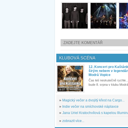
ZADEJTE KOMENTÁŘ
KLUBOVÁ SCÉNA
12. Koncert pro Kaštán
širým nebem v legendár
Modrá Vopice
Čas letí neskutečně rychle...
bude 8. srpna v klubu Modrá
28.07.
»
Magický večer a dvojitý křest na Cargo...
»
Indie večer na smíchovské náplavce
»
Jana Uriel Kratochvílová s kapelou Illuminat
»
zobrazit více...