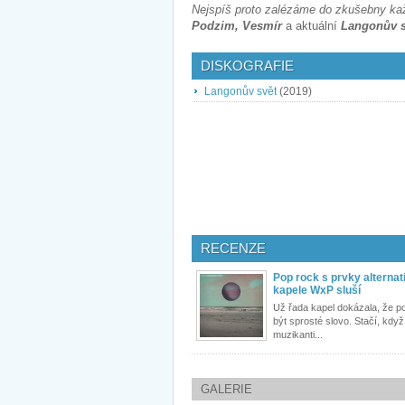
Nejspíš proto zalézáme do zkušebny ka
Podzim, Vesmír
a aktuální
Langonův s
DISKOGRAFIE
Langonův svět
(2019)
RECENZE
Pop rock s prvky alternat
kapele WxP sluší
Už řada kapel dokázala, že 
být sprosté slovo. Stačí, kdy
muzikanti...
GALERIE