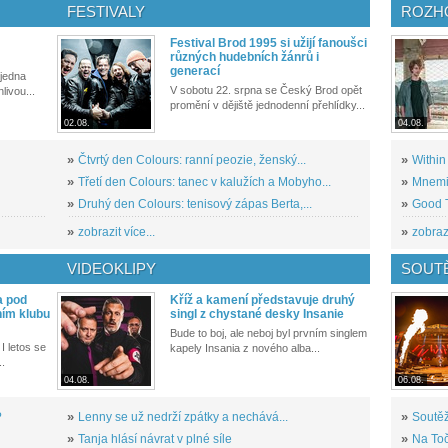
FESTIVALY
ROZH
Festival Brod 1995 si užijí fanoušci
různých hudebních žánrů i
generací
 jedna
V sobotu 22. srpna se Český Brod opět
livou...
promění v dějiště jednodenní přehlídky...
02.08.
04.08.
»
Čtvrtý den Colours: ranní peozie, ženský...
»
Within
»
Třetí den Colours: tanec v kalužích a Mobyho...
»
Mnemic
»
Druhý den Colours: tenisový zápas Berta,...
»
Good T
»
zobrazit více...
»
zobrazi
VIDEOKLIPY
SOUT
a pod
Kříž a kamení představuje druhý
ním klubu
singl z chystané desky Insanie
Bude to boj, ale neboj byl prvním singlem
I letos se
kapely Insania z nového alba...
..
04.08.
06.08.
?
»
Lenny se už nedrží zpátky a nechává...
»
Soutěž
»
Tanja hlásí návrat v plné síle
»
Na Toč