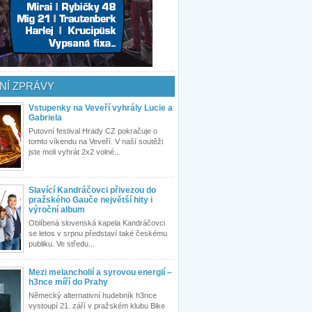
NÍ ZPRÁVY
Vstupenky na Veveří vyhrály Lucie a
Gabriela
Putovní festival Hrady CZ pokračuje o
tomto víkendu na Veveří. V naší soutěži
jste moli vyhrát 2x2 volné...
Slavící Kandráčovci přivezou do
pražského Gauče největší hity i
výroční album
Oblíbená slovenská kapela Kandráčovci
se letos v srpnu představí také českému
publiku. Ve středu...
Mezi melancholií a syrovou energií –
h3nce míří do Prahy
Německý alternativní hudebník h3nce
vystoupí 21. září v pražském klubu Bike