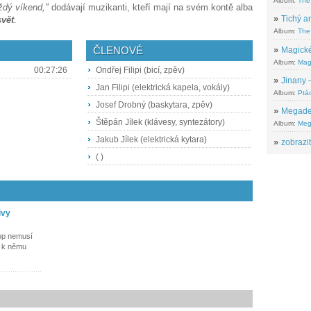
Album:
The
ždý víkend,"
dodávají muzikanti, kteří mají na svém kontě alba
»
Tichý ar
vět
.
Album:
The 
ČLENOVÉ
»
Magické
Album:
Mag
00:27:26
Ondřej Filipi (bicí, zpěv)
»
Jinany –
Jan Filipi (elektrická kapela, vokály)
Album:
Ptác
Josef Drobný (baskytara, zpěv)
»
Megadeth
Štěpán Jílek (klávesy, syntezátory)
Album:
Meg
Jakub Jílek (elektrická kytara)
»
zobrazit
( )
ivy
pop nemusí
ž k němu