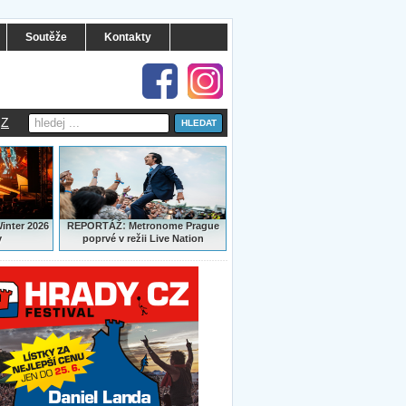
Soutěže
Kontakty
Z
:
Winter 2026
REPORTÁŽ
Metronome Prague
y
poprvé v režii Live Nation