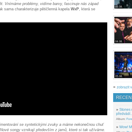
vět. Vnímáme problémy, vidíme barvy, fascinuje nás západ
05.08.
 sama charakterizuje pětičlenná kapela
WxP
, která se
04.08.
05.08.
»
zobrazit v
RECEN
»
Stones 
předvádí..
Album:
For
erimentování se syntetickými zvuky a máme nekonečnou chuť
»
Wow! M
 Nové songy vznikají především z jamů, které si tak užíváme.