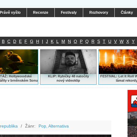
Právě vyšlo
Recenze
Festivaly
Rozhovory
Články
B
C
D
E
F
G
H
I
J
K
L
M
N
O
P
Q
R
S
T
U
V
W
X
Y
ÁŽ: Hollywoodské
KLIP: Rybičky 48 natočily
FESTIVAL:
Let It Roll 
ářily v brněnském Sonu
nový
videoklip
lámal rekord
republika
/
Žánr:
Pop, Alternativa