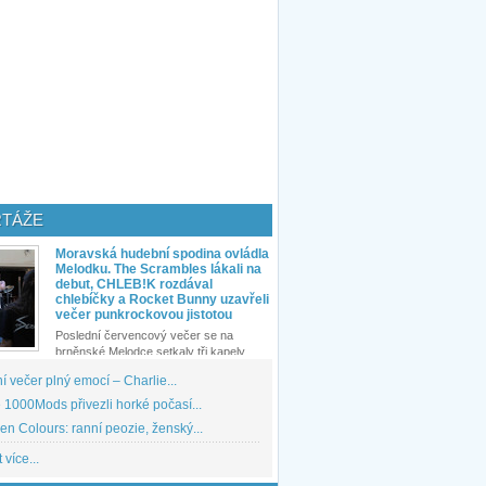
TÁŽE
Moravská hudební spodina ovládla
Melodku. The Scrambles lákali na
debut, CHLEB!K rozdával
chlebíčky a Rocket Bunny uzavřeli
večer punkrockovou jistotou
Poslední červencový večer se na
brněnské Melodce setkaly tři kapely...
 večer plný emocí – Charlie...
1000Mods přivezli horké počasí...
den Colours: ranní peozie, ženský...
 více...