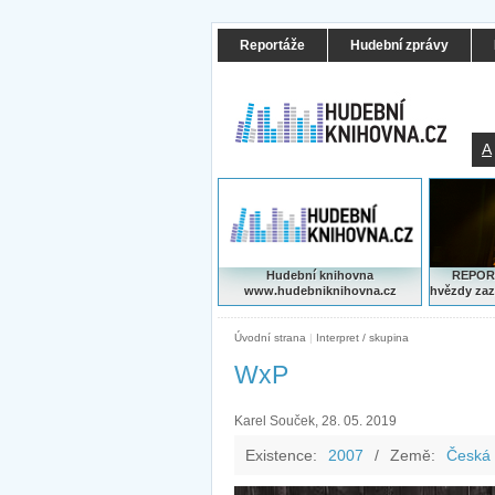
Reportáže
Hudební zprávy
A
Hudební knihovna
REPORT
www.hudebniknihovna.cz
hvězdy zaz
Úvodní strana
|
Interpret / skupina
WxP
Karel Souček, 28. 05. 2019
Existence:
2007
/
Země:
Česká 