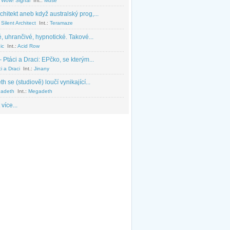
 Wow! Signal
Int.:
Muse
chitekt aneb když australský prog,...
Silent Architect
Int.:
Teramaze
, uhrančivé, hypnotické. Takové...
ic
Int.:
Acid Row
 Ptáci a Draci: EPčko, se kterým...
i a Draci
Int.:
Jinany
 se (studiově) loučí vynikající...
adeth
Int.:
Megadeth
 více...