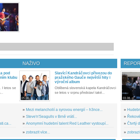
NAŽIVO
REPOR
ka pod
Slavící Kandráčovci přivezou do
ním klubu
pražského Gauče největší hity i
výroční album
. I letos se
Oblíbená slovenská kapela Kandráčovci
...
se letos v srpnu představí také...
05.08.
03.08.
»
Mezi melancholií a syrovou energií – h3nce...
»
Hudební
»
Steve'n'Seagulls v Brně vrátí...
»
Řekové 
i.ca...
»
Anonymní hudební talent Red Leather vystoupí...
»
Čtvrtý 
»
zobrazit více...
»
zobrazit