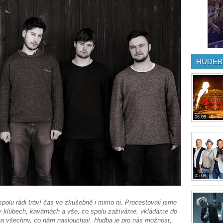
HUDEB
06.08.
05.08.
polu rádi tráví čas ve zkušebně i mimo ni. Procestovali jsme
, v klubech, kavárnách a vše, co spolu zažíváme, vkládáme do
 na všechny, co nám naslouchají. Hudba je pro nás možnost,