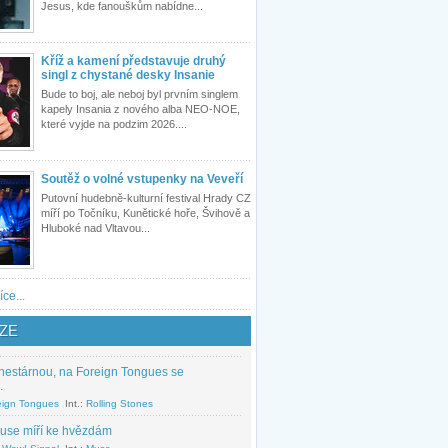
Jesus, kde fanouškům nabídne...
Kříž a kamení představuje druhý
singl z chystané desky Insanie
Bude to boj, ale neboj byl prvním singlem
kapely Insania z nového alba NEO-NOE,
které vyjde na podzim 2026....
Soutěž o volné vstupenky na Veveří
Putovní hudebně-kulturní festival Hrady CZ
míří po Točníku, Kunětické hoře, Švihově a
Hluboké nad Vltavou...
íce...
ZE
nestárnou, na Foreign Tongues se
.
eign Tongues
Int.:
Rolling Stones
use míří ke hvězdám