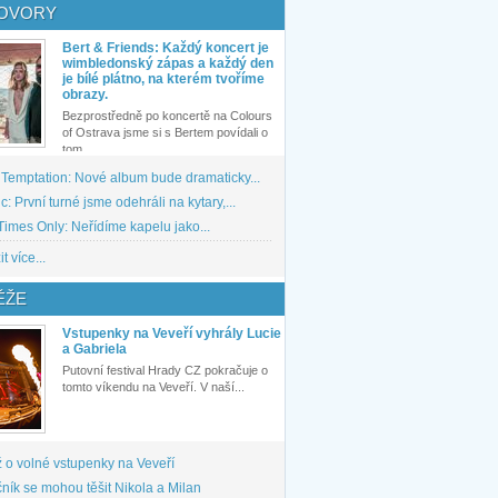
OVORY
Bert & Friends: Každý koncert je
wimbledonský zápas a každý den
je bílé plátno, na kterém tvoříme
obrazy.
Bezprostředně po koncertě na Colours
of Ostrava jsme si s Bertem povídali o
tom,...
 Temptation: Nové album bude dramaticky...
: První turné jsme odehráli na kytary,...
imes Only: Neřídíme kapelu jako...
t více...
ĚŽE
Vstupenky na Veveří vyhrály Lucie
a Gabriela
Putovní festival Hrady CZ pokračuje o
tomto víkendu na Veveří. V naší...
 o volné vstupenky na Veveří
ník se mohou těšit Nikola a Milan