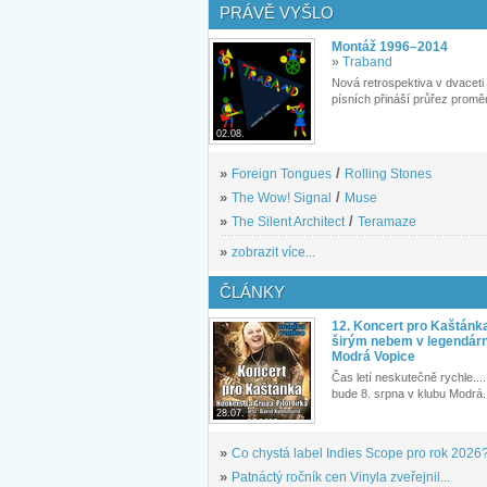
PRÁVĚ VYŠLO
Montáž 1996–2014
»
Traband
Nová retrospektiva v dvaceti
písních přináší průřez proměn
02.08.
»
Foreign Tongues
/
Rolling Stones
»
The Wow! Signal
/
Muse
»
The Silent Architect
/
Teramaze
»
zobrazit více...
ČLÁNKY
12. Koncert pro Kaštánk
širým nebem v legendár
Modrá Vopice
Čas letí neskutečně rychle.... 
bude 8. srpna v klubu Modrá.
28.07.
»
Co chystá label Indies Scope pro rok 2026
»
Patnáctý ročník cen Vinyla zveřejnil...