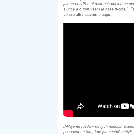
jak se otevřít a ukázat náš pohled na s
slunce a o tom všem je naše tvorba."
Tak
věnuje alternativnímu popu.
„Milujeme hledání nových melodií, exp
posouvat se tam, kde jsme ještě nebyli.