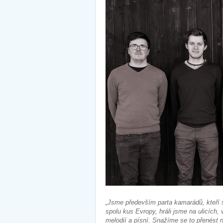
„Jsme především parta kamarádů, kteří s
spolu kus Evropy, hráli jsme na ulicích
melodií a písní. Snažíme se to přenést