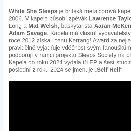
While She Sleeps
je britská metalcorová kape
2006. V kapele působí zpěvák
Lawrence Tayl
Long a
Mat Welsh
, baskytarista
Aaran McKen
Adam Savage
. Kapela má vlastní vydavatelstv
roce 2012 získali cenu Kerrang! Award za nejl
pravidělně vyjadřuje vděčnost svým fanouškům,
podporují v rámci projektu Sleeps Society na p
Kapela do roku 2024 vydala tři EP a šest studi
poslední z roku 2024 se jmenuje „
Self Hell
".