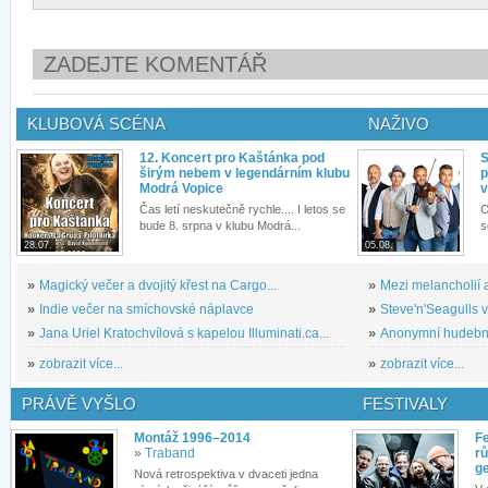
ZADEJTE KOMENTÁŘ
KLUBOVÁ SCÉNA
NAŽIVO
12. Koncert pro Kaštánka pod
S
širým nebem v legendárním klubu
p
Modrá Vopice
v
Čas letí neskutečně rychle.... I letos se
O
bude 8. srpna v klubu Modrá...
s
28.07.
05.08.
»
Magický večer a dvojitý křest na Cargo...
»
Mezi melancholií a
»
Indie večer na smíchovské náplavce
»
Steve'n'Seagulls v 
»
Jana Uriel Kratochvílová s kapelou Illuminati.ca...
»
Anonymní hudební 
»
zobrazit více...
»
zobrazit více...
PRÁVĚ VYŠLO
FESTIVALY
Montáž 1996–2014
Fe
»
Traband
rů
g
Nová retrospektiva v dvaceti jedna