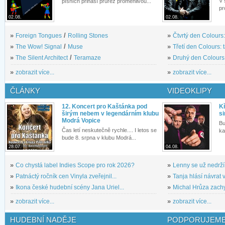
V 
písních přináší průřez proměnlivou...
pr
02.08.
02.08.
»
Foreign Tongues
/
Rolling Stones
»
Čtvrtý den Colours:
»
The Wow! Signal
/
Muse
»
Třetí den Colours: 
»
The Silent Architect
/
Teramaze
»
Druhý den Colours: 
»
zobrazit více...
»
zobrazit více...
ČLÁNKY
VIDEOKLIPY
12. Koncert pro Kaštánka pod
Kř
širým nebem v legendárním klubu
si
Modrá Vopice
Bu
Čas letí neskutečně rychle.... I letos se
ka
bude 8. srpna v klubu Modrá...
28.07.
04.08.
»
Co chystá label Indies Scope pro rok 2026?
»
Lenny se už nedrží
»
Patnáctý ročník cen Vinyla zveřejnil...
»
Tanja hlásí návrat v
»
Ikona české hudební scény Jana Uriel...
»
Michal Hrůza zachyc
»
zobrazit více...
»
zobrazit více...
HUDEBNÍ NADĚJE
PODPORUJEME