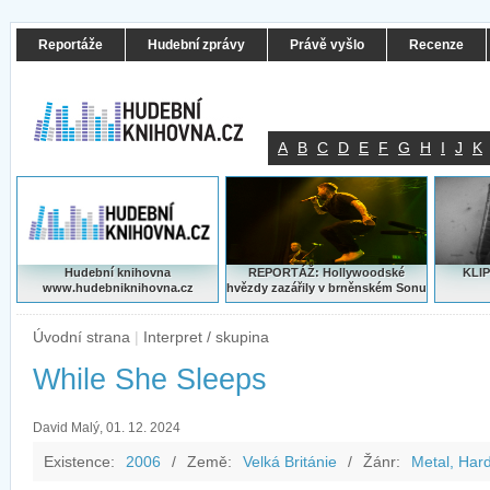
Reportáže
Hudební zprávy
Právě vyšlo
Recenze
A
B
C
D
E
F
G
H
I
J
K
Hudební knihovna
REPORTÁŽ: Hollywoodské
KLIP
www.hudebniknihovna.cz
hvězdy zazářily v brněnském Sonu
Úvodní strana
|
Interpret / skupina
While She Sleeps
David Malý, 01. 12. 2024
Existence:
2006
/
Země:
Velká Británie
/
Žánr:
Metal, Har