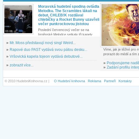
Moravská hudební spodina ovládla
Melodku. The Scrambles lákali na
debut, CHLEB!K rozdával
chlebíčky a Rocket Bunny uzavřeli
večer punkrockovou jistotou
Poslední červencový večer se na
03.08.
brněnské Melodce setkaly tři kapely...
»
Mr. Moss představují nový singl Weird...
»
Rapové duo PAST vydává svou pátou desku...
Víme, jak je těžké pro
prorazit do médií a tím
»
Vršovická kapela tojeon vydává debutové...
»
Podporujeme nadě
»
zobrazit více...
»
Zadání profilu inter
© 2010 HudebniKnihovna.cz |
O Hudební knihovna
Reklama
Partneři
Kontakty