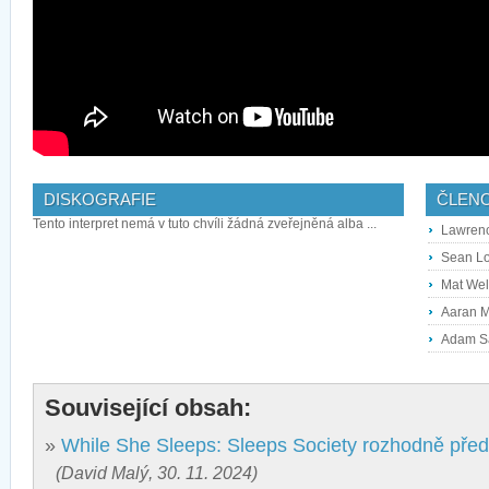
DISKOGRAFIE
ČLEN
Tento interpret nemá v tuto chvíli žádná zveřejněná alba ...
Lawrenc
Sean Lo
Mat Wel
Aaran M
Adam Sa
Související obsah:
»
While She Sleeps: Sleeps Society rozhodně před
(David Malý, 30. 11. 2024)