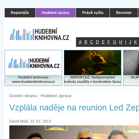
Reportáže
Hudební zprávy
Právě vyšlo
Recenze
A
B
C
D
E
F
G
H
I
J
K
Hudební knihovna
REPORTÁŽ: Hollywoodské
KLIP
www.hudebniknihovna.cz
hvězdy zazářily v brněnském Sonu
Úvodní strana
|
Hudební zprávy
Vzplála naděje na reunion Led Zep
David Malý, 22. 02. 2013