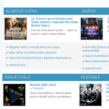
KLUBOVÁ SCÉNA
NAŽIVO
12. Koncert pro Kaštánka pod
Q
širým nebem v legendárním klubu
K
Modrá Vopice
D
Čas letí neskutečně rychle.... I letos se
Q
bude 8. srpna v klubu Modrá...
28.07.
07.08.
»
Magický večer a dvojitý křest na Cargo...
»
Kurt Vile přiveze
nejosobnější...
»
Indie večer na smíchovské náplavce
»
Slavící Kandráčov
»
Jana Uriel Kratochvílová s kapelou Illuminati.ca...
»
Mezi melancholií a
»
zobrazit více...
»
zobrazit více...
PRÁVĚ VYŠLO
FESTIVALY
Montáž 1996–2014
Fe
»
Traband
rů
g
Nová retrospektiva v dvaceti jedna
V 
písních přináší průřez proměnlivou...
pr
02.08.
02.08.