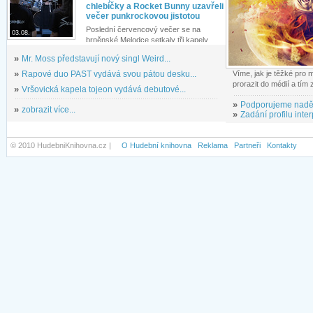
chlebíčky a Rocket Bunny uzavřeli
večer punkrockovou jistotou
Poslední červencový večer se na
03.08.
brněnské Melodce setkaly tři kapely...
»
Mr. Moss představují nový singl Weird...
»
Rapové duo PAST vydává svou pátou desku...
Víme, jak je těžké pro
prorazit do médií a tím
»
Vršovická kapela tojeon vydává debutové...
»
Podporujeme nadě
»
zobrazit více...
»
Zadání profilu inter
© 2010 HudebniKnihovna.cz |
O Hudební knihovna
Reklama
Partneři
Kontakty