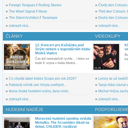
»
Foreign Tongues
/
Rolling Stones
»
Čtvrtý den Colours:
»
The Wow! Signal
/
Muse
»
Třetí den Colours: 
»
The Silent Architect
/
Teramaze
»
Druhý den Colours: 
»
zobrazit více...
»
zobrazit více...
ČLÁNKY
VIDEOKLIPY
12. Koncert pro Kaštánka pod
Kř
širým nebem v legendárním klubu
si
Modrá Vopice
Bu
Čas letí neskutečně rychle.... I letos se
ka
bude 8. srpna v klubu Modrá...
28.07.
04.08.
»
Co chystá label Indies Scope pro rok 2026?
»
Lenny se už nedrží
»
Patnáctý ročník cen Vinyla zveřejnil...
»
Tanja hlásí návrat v
»
Ikona české hudební scény Jana Uriel...
»
Michal Hrůza zachyc
»
zobrazit více...
»
zobrazit více...
HUDEBNÍ NADĚJE
PODPORUJEME
Moravská hudební spodina ovládla
Melodku. The Scrambles lákali na
debut, CHLEB!K rozdával