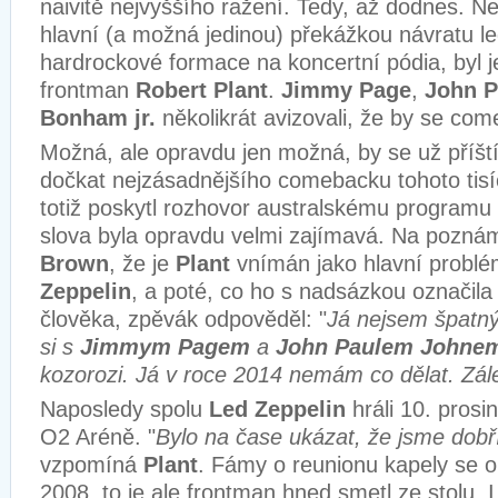
naivitě nejvyššího ražení. Tedy, až dodnes. N
hlavní (a možná jedinou) překážkou návratu l
hardrockové formace na koncertní pódia, byl j
frontman
Robert Plant
.
Jimmy Page
,
John P
Bonham jr.
několikrát avizovali, že by se com
Možná, ale opravdu jen možná, by se už příští
dočkat nejzásadnějšího comebacku tohoto tisíc
totiž poskytl rozhovor australskému programu 
slova byla opravdu velmi zajímavá. Na pozná
Brown
, že je
Plant
vnímán jako hlavní probl
Zeppelin
, a poté, co ho s nadsázkou označila
člověka, zpěvák odpověděl: "
Já nejsem špatný
si s
Jimmym Pagem
a
John Paulem Johne
kozorozi. Já v roce 2014 nemám co dělat. Zále
Naposledy spolu
Led Zeppelin
hráli 10. pros
O2 Aréně. "
Bylo na čase ukázat, že jsme dobří
vzpomíná
Plant
. Fámy o reunionu kapely se ob
2008, to je ale frontman hned smetl ze stolu. I