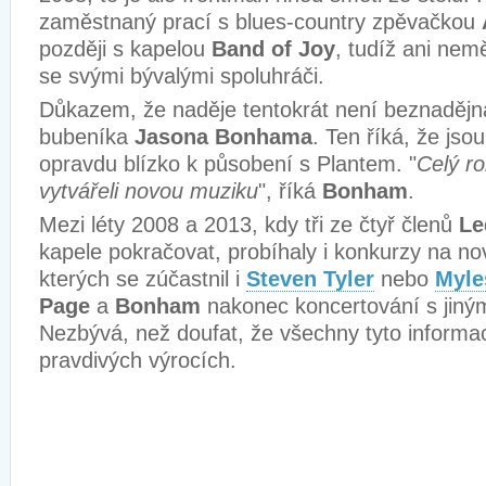
zaměstnaný prací s blues-country zpěvačkou
později s kapelou
Band of Joy
, tudíž ani nem
se svými bývalými spoluhráči.
Důkazem, že naděje tentokrát není beznadějná,
bubeníka
Jasona Bonhama
. Ten říká, že jso
opravdu blízko k působení s Plantem. "
Celý ro
vytvářeli novou muziku
", říká
Bonham
.
Mezi léty 2008 a 2013, kdy tři ze čtyř členů
Le
kapele pokračovat, probíhaly i konkurzy na n
kterých se zúčastnil i
Steven Tyler
nebo
Myle
Page
a
Bonham
nakonec koncertování s jiný
Nezbývá, než doufat, že všechny tyto informa
pravdivých výrocích.