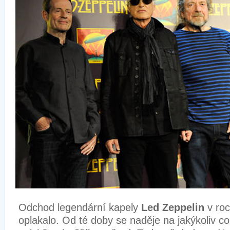
Odchod legendární kapely
Led Zeppelin
v roc
oplakalo. Od té doby se naděje na jakýkoliv 