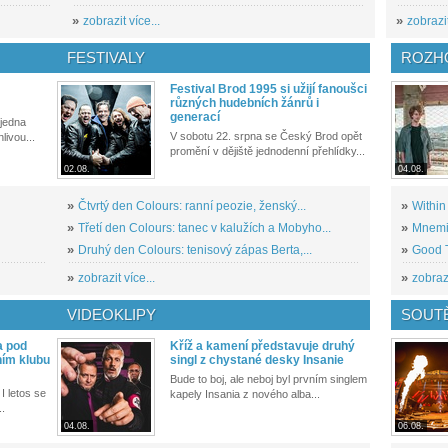
»
zobrazit více...
»
zobrazit
FESTIVALY
ROZH
Festival Brod 1995 si užijí fanoušci
různých hudebních žánrů i
generací
 jedna
V sobotu 22. srpna se Český Brod opět
livou...
promění v dějiště jednodenní přehlídky...
02.08.
04.08.
»
Čtvrtý den Colours: ranní peozie, ženský...
»
Within
»
Třetí den Colours: tanec v kalužích a Mobyho...
»
Mnemic
»
Druhý den Colours: tenisový zápas Berta,...
»
Good T
»
zobrazit více...
»
zobrazi
VIDEOKLIPY
SOUT
a pod
Kříž a kamení představuje druhý
ním klubu
singl z chystané desky Insanie
Bude to boj, ale neboj byl prvním singlem
I letos se
kapely Insania z nového alba...
..
04.08.
06.08.