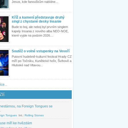
Jesus, kde fanouškům nabídne...
Kříž a kamení představuje druhý
singl z chystané desky Insanie
Bude to boj, ale neboj byl prvním singlem
kapely Insania z nového alba NEO-NOE,
které vyjde na podzim 2026....
Soutěž o volné vstupenky na Veveří
Putovní hudebně-kulturní festival Hrady CZ
míří po Točníku, Kunětické hoře, Švihově a
Hluboké nad Vltavou...
íce...
ZE
nestárnou, na Foreign Tongues se
.
eign Tongues
Int.:
Rolling Stones
use míří ke hvězdám