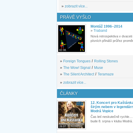
»
zobrazit více...
PRÁVĚ VYŠLO
Montáž 1996–2014
»
Traband
Nová retrospektiva v dvaceti
písních přináší průřez proměn
02.08.
»
Foreign Tongues
/
Rolling Stones
»
The Wow! Signal
/
Muse
»
The Silent Architect
/
Teramaze
»
zobrazit více...
ČLÁNKY
12. Koncert pro Kaštánk
širým nebem v legendár
Modrá Vopice
Čas letí neskutečně rychle.... 
bude 8. srpna v klubu Modrá.
28.07.