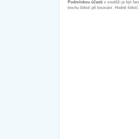
Podmínkou účasti
v soutěži je být f
trochu štěstí při losování. Hodně štěstí.