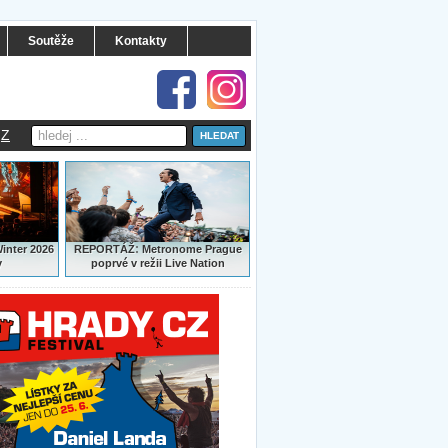
Soutěže
Kontakty
Z
:
Winter 2026
REPORTÁŽ
Metronome Prague
y
poprvé v režii Live Nation