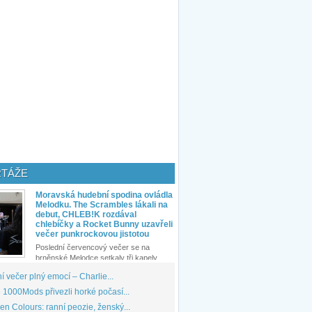
TÁŽE
Moravská hudební spodina ovládla
Melodku. The Scrambles lákali na
debut, CHLEB!K rozdával
chlebíčky a Rocket Bunny uzavřeli
večer punkrockovou jistotou
Poslední červencový večer se na
brněnské Melodce setkaly tři kapely...
 večer plný emocí – Charlie...
1000Mods přivezli horké počasí...
den Colours: ranní peozie, ženský...