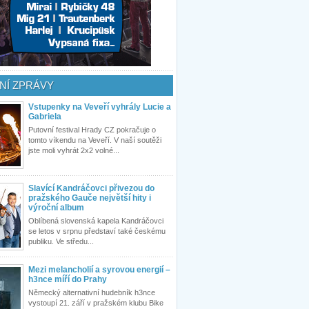
NÍ ZPRÁVY
Vstupenky na Veveří vyhrály Lucie a
Gabriela
Putovní festival Hrady CZ pokračuje o
tomto víkendu na Veveří. V naší soutěži
jste moli vyhrát 2x2 volné...
Slavící Kandráčovci přivezou do
pražského Gauče největší hity i
výroční album
Oblíbená slovenská kapela Kandráčovci
se letos v srpnu představí také českému
publiku. Ve středu...
Mezi melancholií a syrovou energií –
h3nce míří do Prahy
Německý alternativní hudebník h3nce
vystoupí 21. září v pražském klubu Bike