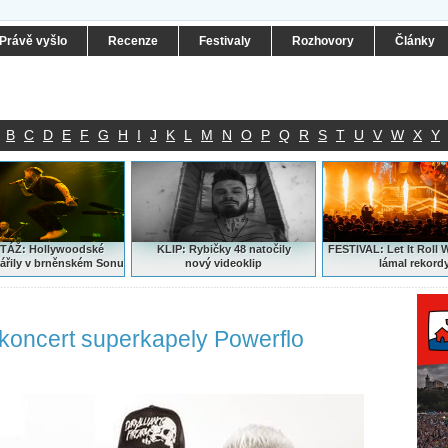
Právě vyšlo
Recenze
Festivaly
Rozhovory
Články
B
C
D
E
F
G
H
I
J
K
L
M
N
O
P
Q
R
S
T
U
V
W
X
Y
ÁŽ: Hollywoodské
KLIP: Rybičky 48 natočily
FESTIVAL:
Let It Roll 
ářily v brněnském Sonu
nový
videoklip
lámal rekord
 koncert superkapely Powerflo