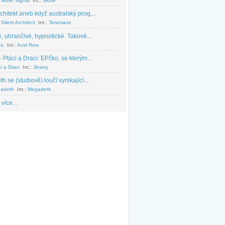
 Wow! Signal
Int.:
Muse
chitekt aneb když australský prog,...
Silent Architect
Int.:
Teramaze
, uhrančivé, hypnotické. Takové...
ic
Int.:
Acid Row
 Ptáci a Draci: EPčko, se kterým...
i a Draci
Int.:
Jinany
 se (studiově) loučí vynikající...
adeth
Int.:
Megadeth
 více...