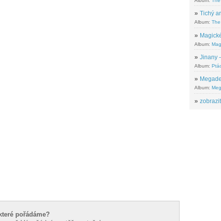
Album:
The
»
Tichý ar
Album:
The 
»
Magické
Album:
Mag
»
Jinany –
Album:
Ptác
»
Megadeth
Album:
Meg
»
zobrazit
, které pořádáme?