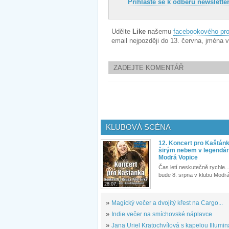
Přihlašte se k odběru newslette
Udělte
Like
našemu
facebookového prof
email nejpozději do 13. června, jména
ZADEJTE KOMENTÁŘ
KLUBOVÁ SCÉNA
12. Koncert pro Kaštán
širým nebem v legendár
Modrá Vopice
Čas letí neskutečně rychle...
bude 8. srpna v klubu Modrá
28.07.
»
Magický večer a dvojitý křest na Cargo...
»
Indie večer na smíchovské náplavce
»
Jana Uriel Kratochvílová s kapelou Illuminat