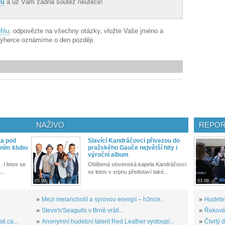
ru
a už Vám žádná soutěž neuteče!
ilu
, odpovězte na všechny otázky, vložte Vaše jméno a
 výherce oznámíme o den později.
NAŽIVO
REPOR
ka pod
Slavící Kandráčovci přivezou do
ním klubu
pražského Gauče největší hity i
výroční album
. I letos se
Oblíbená slovenská kapela Kandráčovci
...
se letos v srpnu představí také...
05.08.
03.08.
»
Mezi melancholií a syrovou energií – h3nce...
»
Hudební
»
Steve'n'Seagulls v Brně vrátí...
»
Řekové 
i.ca...
»
Anonymní hudební talent Red Leather vystoupí...
»
Čtvrtý 