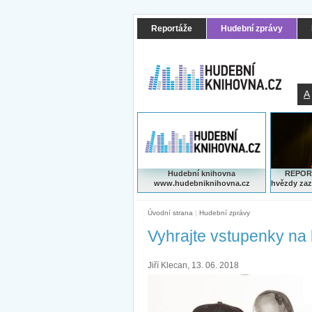
Reportáže
Hudební zprávy
A
Hudební knihovna
REPORT
www.hudebniknihovna.cz
hvězdy zaz
Úvodní strana
|
Hudební zprávy
Vyhrajte vstupenky na
Jiří Klecan, 13. 06. 2018