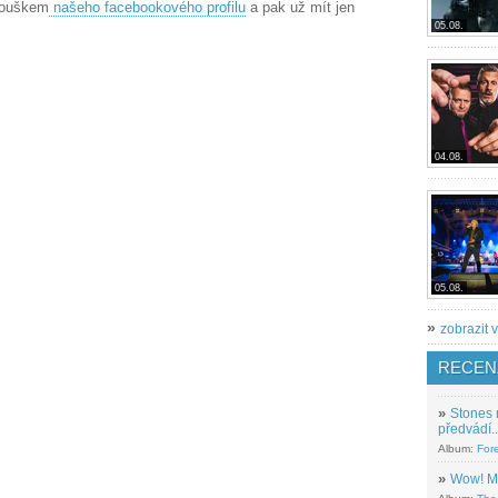
anouškem
našeho facebookového profilu
a pak už mít jen
05.08.
04.08.
05.08.
»
zobrazit v
RECEN
»
Stones 
předvádí..
Album:
For
»
Wow! M