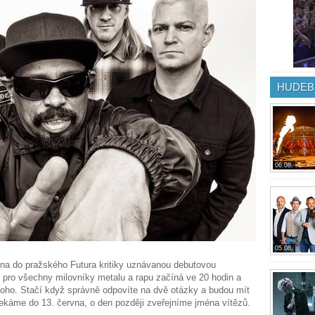
HUDEB
06.08.
05.08.
vna do pražského Futura kritiky uznávanou debutovou
 pro všechny milovníky metalu a rapu začíná ve 20 hodin a
toho. Stačí když správně odpovíte na dvě otázky a budou mít
čekáme do 13. června, o den později zveřejníme jména vítězů.