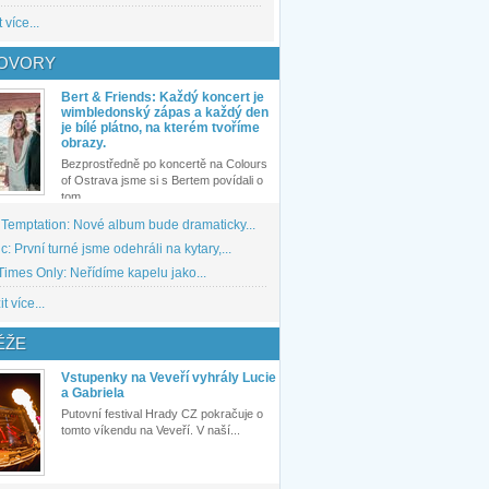
 více...
OVORY
Bert & Friends: Každý koncert je
wimbledonský zápas a každý den
je bílé plátno, na kterém tvoříme
obrazy.
Bezprostředně po koncertě na Colours
of Ostrava jsme si s Bertem povídali o
tom,...
 Temptation: Nové album bude dramaticky...
: První turné jsme odehráli na kytary,...
imes Only: Neřídíme kapelu jako...
t více...
ĚŽE
Vstupenky na Veveří vyhrály Lucie
a Gabriela
Putovní festival Hrady CZ pokračuje o
tomto víkendu na Veveří. V naší...