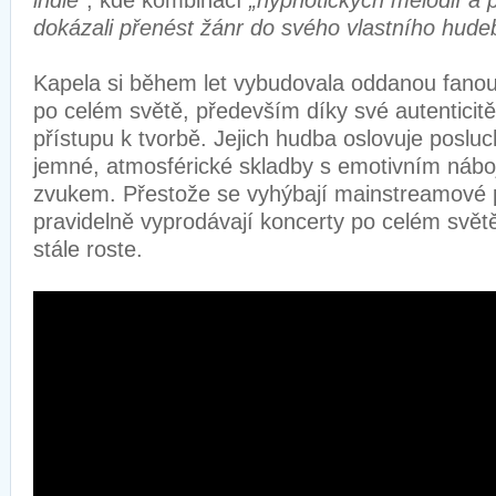
indie"
, kde kombinací
„hypnotických melodií a
dokázali přenést žánr do svého vlastního hude
Kapela si během let vybudovala oddanou fano
po celém světě, především díky své autenticit
přístupu k tvorbě. Jejich hudba oslovuje posluch
jemné, atmosférické skladby s emotivním ná
zvukem. Přestože se vyhýbají mainstreamové p
pravidelně vyprodávají koncerty po celém světě 
stále roste.