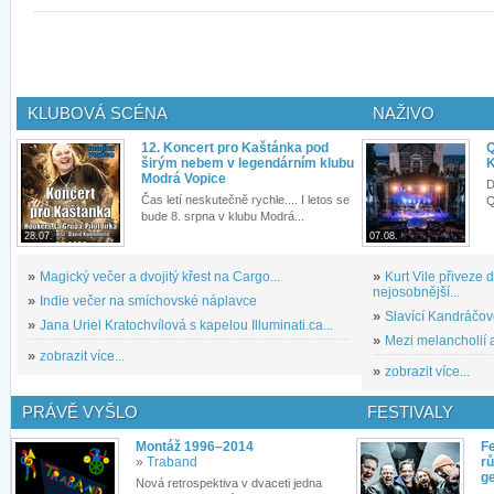
KLUBOVÁ SCÉNA
NAŽIVO
12. Koncert pro Kaštánka pod
Q
širým nebem v legendárním klubu
K
Modrá Vopice
D
Čas letí neskutečně rychle.... I letos se
Q
bude 8. srpna v klubu Modrá...
28.07.
07.08.
»
Magický večer a dvojitý křest na Cargo...
»
Kurt Vile přiveze
nejosobnější...
»
Indie večer na smíchovské náplavce
»
Slavící Kandráčov
»
Jana Uriel Kratochvílová s kapelou Illuminati.ca...
»
Mezi melancholií a
»
zobrazit více...
»
zobrazit více...
PRÁVĚ VYŠLO
FESTIVALY
Montáž 1996–2014
Fe
»
Traband
rů
g
Nová retrospektiva v dvaceti jedna