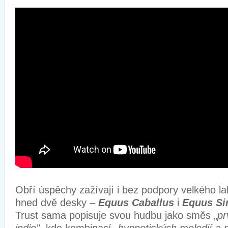
Obří úspěchy zažívají i bez podpory velkého lab
hned dvě desky –
Equus Caballus
i
Equus Si
Trust sama popisuje svou hudbu jako směs „
pr