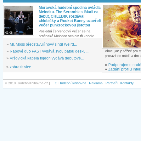
Moravská hudební spodina ovládla
Melodku. The Scrambles lákali na
debut, CHLEB!K rozdával
chlebíčky a Rocket Bunny uzavřeli
večer punkrockovou jistotou
Poslední červencový večer se na
03.08.
brněnské Melodce setkaly tři kapely...
»
Mr. Moss představují nový singl Weird...
»
Rapové duo PAST vydává svou pátou desku...
Víme, jak je těžké pro
prorazit do médií a tím
»
Vršovická kapela tojeon vydává debutové...
»
Podporujeme nadě
»
zobrazit více...
»
Zadání profilu inter
© 2010 HudebniKnihovna.cz |
O Hudební knihovna
Reklama
Partneři
Kontakty