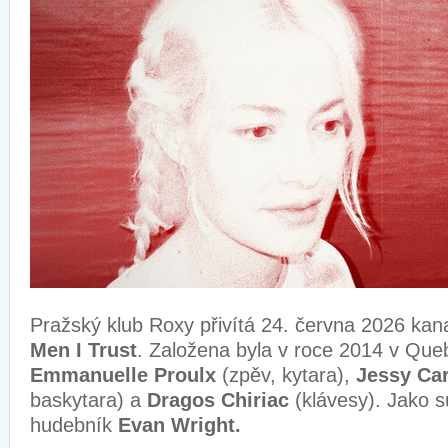
Pražský klub Roxy přivítá 24. června 2026 kan
Men I Trust
. Založena byla v roce 2014 v Quebe
Emmanuelle Proulx
(zpěv, kytara),
Jessy Ca
baskytara) a
Dragos Chiriac
(klávesy). Jako s
hudebník
Evan Wright.