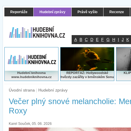
Reportáže
Hudební zprávy
Právě vyšlo
Recenze
A
B
C
D
E
F
G
H
I
J
K
Hudební knihovna
REPORTÁŽ: Hollywoodské
KLIP
www.hudebniknihovna.cz
hvězdy zazářily v brněnském Sonu
Úvodní strana
|
Hudební zprávy
Večer plný snové melancholie: Men
Roxy
Karel Souček, 05. 06. 2026