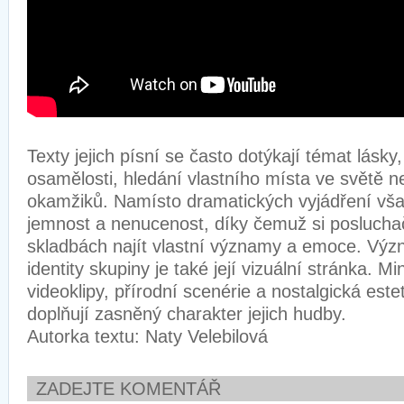
Texty jejich písní se často dotýkají témat lásk
osamělosti, hledání vlastního místa ve světě n
okamžiků. Namísto dramatických vyjádření vša
jemnost a nenucenost, díky čemuž si posluchač
skladbách najít vlastní významy a emoce. Vý
identity skupiny je také její vizuální stránka. Mi
videoklipy, přírodní scenérie a nostalgická este
doplňují zasněný charakter jejich hudby.
Autorka textu: Naty Velebilová
ZADEJTE KOMENTÁŘ