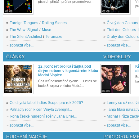
V 
písních přináší průřez proměnlivou...
pr
02.08.
02.08.
»
Foreign Tongues
/
Rolling Stones
»
Čtvrtý den Colours:
»
The Wow! Signal
/
Muse
»
Třetí den Colours: 
»
The Silent Architect
/
Teramaze
»
Druhý den Colours: 
»
zobrazit více...
»
zobrazit více...
ČLÁNKY
VIDEOKLIPY
12. Koncert pro Kaštánka pod
Kř
širým nebem v legendárním klubu
si
Modrá Vopice
Bu
Čas letí neskutečně rychle.... I letos se
ka
bude 8. srpna v klubu Modrá...
28.07.
04.08.
»
Co chystá label Indies Scope pro rok 2026?
»
Lenny se už nedrží
»
Patnáctý ročník cen Vinyla zveřejnil...
»
Tanja hlásí návrat v
»
Ikona české hudební scény Jana Uriel...
»
Michal Hrůza zachyc
»
zobrazit více...
»
zobrazit více...
HUDEBNÍ NADĚJE
PODPORUJEME