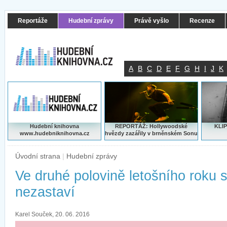
Reportáže
Hudební zprávy
Právě vyšlo
Recenze
A
B
C
D
E
F
G
H
I
J
K
Hudební knihovna
REPORTÁŽ: Hollywoodské
KLIP
www.hudebniknihovna.cz
hvězdy zazářily v brněnském Sonu
Úvodní strana
|
Hudební zprávy
Ve druhé polovině letošního roku 
nezastaví
Karel Souček, 20. 06. 2016