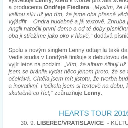
vysvětluje
Lenny
, která k tvorbě přizvala svéh
a producenta
Ondřeje Fiedlera
. „
Myslím, že H
velkou sílu už jen tím, že jsme oba přesně věd
vyjádřit – Ondra hudebně a já textově. Zhruba
Anglii natočili první demo a od té doby písnič
oba ji střežíme jako oko v hlavě,"
dodává písni
Spolu s novým singlem Lenny odtajnila také dal
Vedle studia v Londýně finišuje s debutovou d
vyjít letos na podzim. „
Vím, že album slibuji už
jsem se bránila vydat něco jenom proto, že se
očekává. Chtěla jsem mít jistotu, že tvorba bu
a inovativní. Počkala jsem si textově na dobu,
skutečně co říct,”
zdůrazňuje
Lenny
.
HEARTS TOUR 201
30. 9.
LIBEREC/VRATISLAVICE
- KULT