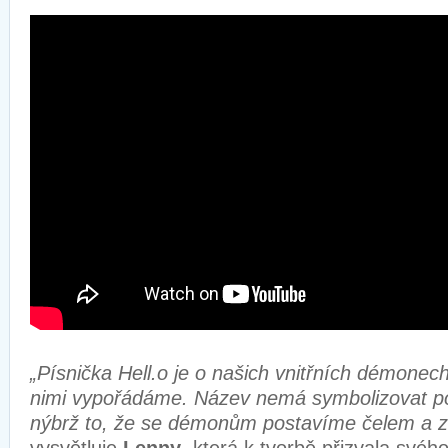
„Písnička Hell.o je o našich vnitřních démonech
nimi vypořádáme. Název nemá symbolizovat po
nýbrž to, že se démonům postavíme čelem a zb