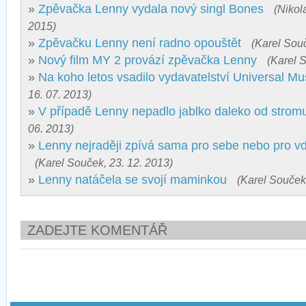
»
Zpěvačka Lenny vydala nový singl Bones
(Nikol
2015)
»
Zpěvačku Lenny není radno opouštět
(Karel Souč
»
Nový film MY 2 provází zpěvačka Lenny
(Karel 
»
Na koho letos vsadilo vydavatelství Universal Mu
16. 07. 2013)
»
V případě Lenny nepadlo jablko daleko od strom
06. 2013)
»
Lenny nejraději zpívá sama pro sebe nebo pro v
(Karel Souček, 23. 12. 2013)
»
Lenny natáčela se svojí maminkou
(Karel Souček,
ZADEJTE KOMENTÁŘ