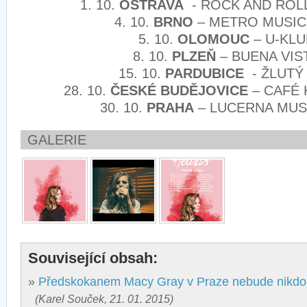
1. 10.
OSTRAVA
- ROCK AND ROL
4. 10.
BRNO
– METRO MUSIC
5. 10.
OLOMOUC
– U-KLU
8. 10.
PLZEŇ
– BUENA VIS
15. 10.
PARDUBICE
- ŽLUTÝ
28. 10.
ČESKÉ BUDĚJOVICE
– CAFÉ 
30. 10.
PRAHA
– LUCERNA MUS
GALERIE
Související obsah:
»
Předskokanem Macy Gray v Praze nebude nikdo 
(Karel Souček, 21. 01. 2015)