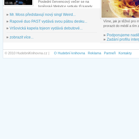
Poslední červencový večer se na
03.08.
brněnské Melodce setkaly tři kapely...
»
Mr. Moss představují nový singl Weird...
»
Rapové duo PAST vydává svou pátou desku...
Víme, jak je těžké pro
prorazit do médií a tím
»
Vršovická kapela tojeon vydává debutové...
»
Podporujeme nadě
»
zobrazit více...
»
Zadání profilu inter
© 2010 HudebniKnihovna.cz |
O Hudební knihovna
Reklama
Partneři
Kontakty