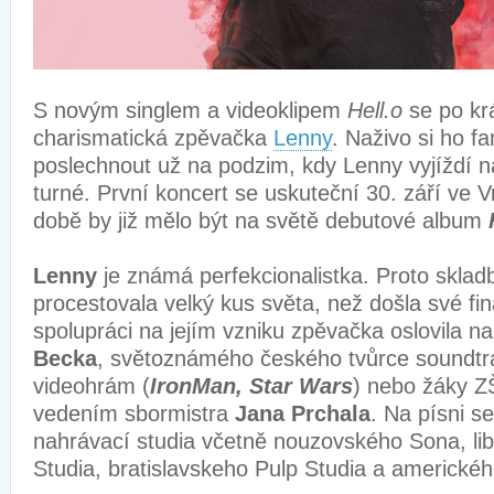
S novým singlem a videoklipem
Hell.o
se po kr
charismatická zpěvačka
Lenny
. Naživo si ho f
poslechnout už na podzim, kdy Lenny vyjíždí n
turné. První koncert se uskuteční 30. září ve Vr
době by již mělo být na světě debutové album
Lenny
je známá perfekcionalistka. Proto skla
procestovala velký kus světa, než došla své fi
spolupráci na jejím vzniku zpěvačka oslovila n
Becka
, světoznámého českého tvůrce soundtr
videohrám (
IronMan, Star Wars
) nebo žáky Z
vedením sbormistra
Jana Prchala
. Na písni se
nahrávací studia včetně nouzovského Sona, l
Studia, bratislavskeho Pulp Studia a americké