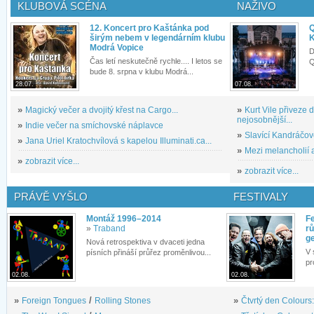
KLUBOVÁ SCÉNA
NAŽIVO
12. Koncert pro Kaštánka pod
Q
širým nebem v legendárním klubu
K
Modrá Vopice
D
Čas letí neskutečně rychle.... I letos se
Q
bude 8. srpna v klubu Modrá...
28.07.
07.08.
»
Magický večer a dvojitý křest na Cargo...
»
Kurt Vile přiveze
nejosobnější...
»
Indie večer na smíchovské náplavce
»
Slavící Kandráčov
»
Jana Uriel Kratochvílová s kapelou Illuminati.ca...
»
Mezi melancholií a
»
zobrazit více...
»
zobrazit více...
PRÁVĚ VYŠLO
FESTIVALY
Montáž 1996–2014
Fe
»
Traband
rů
g
Nová retrospektiva v dvaceti jedna
V 
písních přináší průřez proměnlivou...
pr
02.08.
02.08.
»
Foreign Tongues
/
Rolling Stones
»
Čtvrtý den Colours: