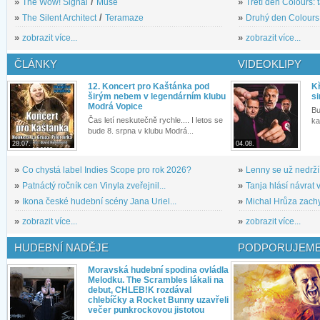
»
The Wow! Signal
/
Muse
»
Třetí den Colours: 
»
The Silent Architect
/
Teramaze
»
Druhý den Colours: 
»
zobrazit více...
»
zobrazit více...
ČLÁNKY
VIDEOKLIPY
12. Koncert pro Kaštánka pod
Kř
širým nebem v legendárním klubu
si
Modrá Vopice
Bu
Čas letí neskutečně rychle.... I letos se
ka
bude 8. srpna v klubu Modrá...
28.07.
04.08.
»
Co chystá label Indies Scope pro rok 2026?
»
Lenny se už nedrží
»
Patnáctý ročník cen Vinyla zveřejnil...
»
Tanja hlásí návrat v
»
Ikona české hudební scény Jana Uriel...
»
Michal Hrůza zachyc
»
zobrazit více...
»
zobrazit více...
HUDEBNÍ NADĚJE
PODPORUJEME
Moravská hudební spodina ovládla
Melodku. The Scrambles lákali na
debut, CHLEB!K rozdával
chlebíčky a Rocket Bunny uzavřeli
večer punkrockovou jistotou