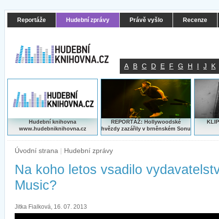
Reportáže
Hudební zprávy
Právě vyšlo
Recenze
A
B
C
D
E
F
G
H
I
J
K
Hudební knihovna
REPORTÁŽ: Hollywoodské
KLIP
www.hudebniknihovna.cz
hvězdy zazářily v brněnském Sonu
Úvodní strana
|
Hudební zprávy
Na koho letos vsadilo vydavatelstv
Music?
Jitka Fialková, 16. 07. 2013