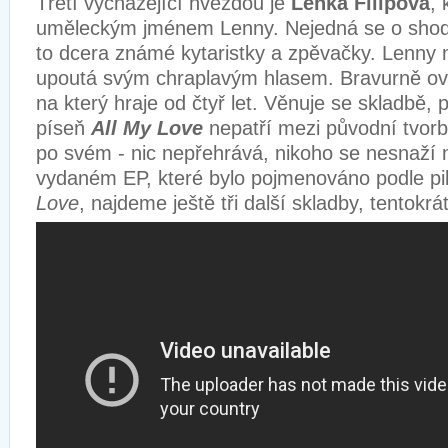
Třetí vycházející hvězdou je
Lenka Filipová
, 
uměleckým jménem Lenny
. Nejedná se o sho
to dcera známé kytaristky a zpěvačky. Lenny 
upoutá svým chraplavým hlasem. Bravurně ovlá
na který hraje od čtyř let. Věnuje se skladbě, p
píseň
All My Love
nepatří mezi původní tvorb
po svém - nic nepřehrává, nikoho se nesnaží 
vydaném EP, které bylo pojmenováno podle pil
Love
, najdeme ještě tři další skladby, tentokrá