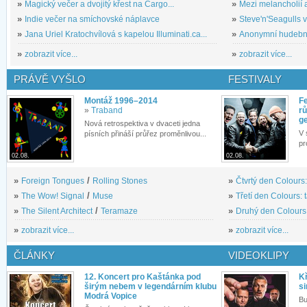
»
Magický večer a dvojitý křest na Cargo...
»
Mezi melancholií a
»
Indie večer na smíchovské náplavce
»
Steve'n'Seagulls v 
»
Jana Uriel Kratochvílová s kapelou Illuminati.ca...
»
Anonymní hudební 
»
zobrazit více...
»
zobrazit více...
PRÁVĚ VYŠLO
FESTIVALY
Montáž 1996–2014
Fe
»
Traband
rů
g
Nová retrospektiva v dvaceti jedna
V 
písních přináší průřez proměnlivou...
pr
02.08.
02.08.
»
Foreign Tongues
/
Rolling Stones
»
Čtvrtý den Colours:
»
The Wow! Signal
/
Muse
»
Třetí den Colours: 
»
The Silent Architect
/
Teramaze
»
Druhý den Colours: 
»
zobrazit více...
»
zobrazit více...
ČLÁNKY
VIDEOKLIPY
12. Koncert pro Kaštánka pod
Kř
širým nebem v legendárním klubu
si
Modrá Vopice
Bu