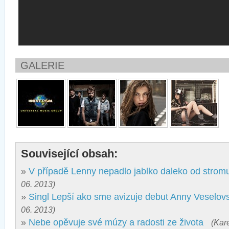
GALERIE
Související obsah:
»
V případě Lenny nepadlo jablko daleko od strom
06. 2013)
»
Singl Lepší ako sme avizuje debut Anny Veselov
06. 2013)
»
Nebe opěvuje své múzy a radosti ze života
(Kar