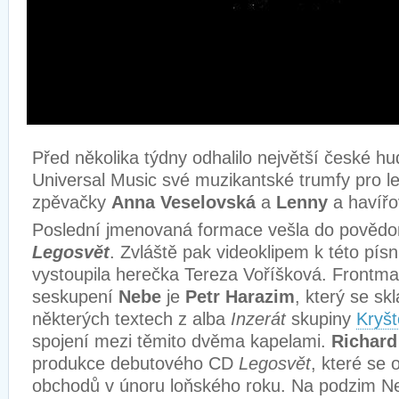
Před několika týdny odhalilo největší české hu
Universal Music
své muzikantské trumfy pro let
zpěvačky
Anna Veselovská
a
Lenny
a havířo
Poslední jmenovaná formace vešla do po
vědo
Legosvět
. Zvláště pak videoklipem k této písn
vystoupila herečka Tereza Voříšková. Frontm
seskupení
Nebe
je
Petr Harazim
, který se sk
některých textech z alba
Inzerát
skupiny
Kryšt
spojení mezi těmito dvěma kapelami.
Richard
produkce debutového CD
Legosvět
, které se 
obchodů v únoru loňského roku. Na podzim Ne