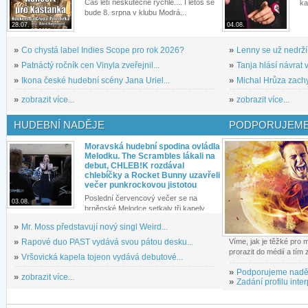
Čas letí neskutečně rychle.... I letos se
ka
bude 8. srpna v klubu Modrá...
28.07.
04.08.
»
Co chystá label Indies Scope pro rok 2026?
»
Lenny se už nedrží
»
Patnáctý ročník cen Vinyla zveřejnil...
»
Tanja hlásí návrat v
»
Ikona české hudební scény Jana Uriel...
»
Michal Hrůza zachyc
»
zobrazit více...
»
zobrazit více...
HUDEBNÍ NADĚJE
PODPORUJEME
Moravská hudební spodina ovládla
Melodku. The Scrambles lákali na
debut, CHLEB!K rozdával
chlebíčky a Rocket Bunny uzavřeli
večer punkrockovou jistotou
Poslední červencový večer se na
03.08.
brněnské Melodce setkaly tři kapely...
»
Mr. Moss představují nový singl Weird...
»
Rapové duo PAST vydává svou pátou desku...
Víme, jak je těžké pro
prorazit do médií a tím
»
Vršovická kapela tojeon vydává debutové...
»
Podporujeme nadě
»
zobrazit více...
»
Zadání profilu inter