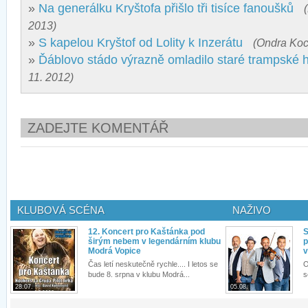
»
Na generálku Kryštofa přišlo tři tisíce fanoušků
2013)
»
S kapelou Kryštof od Lolity k Inzerátu
(Ondra Koc
»
Ďáblovo stádo výrazně omladilo staré trampské h
11. 2012)
ZADEJTE KOMENTÁŘ
KLUBOVÁ SCÉNA
NAŽIVO
12. Koncert pro Kaštánka pod
S
širým nebem v legendárním klubu
p
Modrá Vopice
v
Čas letí neskutečně rychle.... I letos se
O
bude 8. srpna v klubu Modrá...
s
28.07.
05.08.