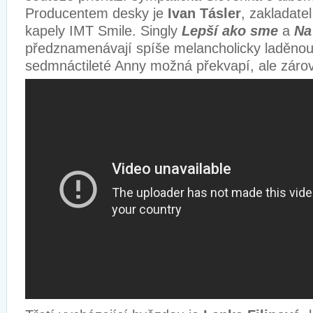
Producentem desky je
Ivan Tásler
, zakladate
kapely IMT Smile
. Singly
Lepší ako sme
a
Na
předznamenávají spíše melancholicky laděnou 
sedmnáctileté Anny možná překvapí, ale záro