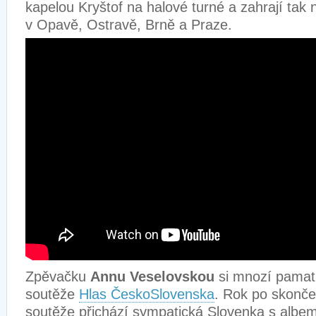
kapelou Kryštof na halové turné a zahrají tak
v Opavě, Ostravě, Brně a Praze.
Zpěvačku
Annu Veselovskou
si mnozí pamatuj
soutěže
Hlas ČeskoSlovenska
. Rok po skonče
soutěže přichází sympatická Slovenka s albe