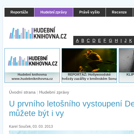
Reportáže
Hudební zprávy
Právě vyšlo
Recenze
A
B
C
D
E
F
G
H
I
J
K
Hudební knihovna
REPORTÁŽ: Hollywoodské
KLIP
www.hudebniknihovna.cz
hvězdy zazářily v brněnském Sonu
Úvodní strana
|
Hudební zprávy
U prvního letošního vystoupení 
můžete být i vy
Karel Souček, 03. 03. 2013