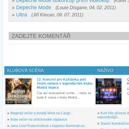
»
Depeche Mode dokončují první videoklip
(Karel 
»
Depeche Mode
(Louie Disgane, 04. 02. 2011)
»
Ultra
(Jiří Klecan, 09. 07. 2011)
ZADEJTE KOMENTÁŘ
KLUBOVÁ SCÉNA
NAŽIVO
12. Koncert pro Kaštánka pod
Q
širým nebem v legendárním klubu
K
Modrá Vopice
D
Čas letí neskutečně rychle.... I letos se
Q
bude 8. srpna v klubu Modrá...
28.07.
07.08.
»
Magický večer a dvojitý křest na Cargo...
»
Kurt Vile přiveze
nejosobnější...
»
Indie večer na smíchovské náplavce
»
Slavící Kandráčov
»
Jana Uriel Kratochvílová s kapelou Illuminati.ca...