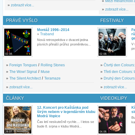
»
Mezi melancholií a
»
zobrazit více...
»
zobrazit více...
PRÁVĚ VYŠLO
FESTIVALY
Montáž 1996–2014
Fe
»
Traband
rů
g
Nová retrospektiva v dvaceti jedna
V 
písních přináší průřez proměnlivou...
pr
02.08.
02.08.
»
Foreign Tongues
/
Rolling Stones
»
Čtvrtý den Colours:
»
The Wow! Signal
/
Muse
»
Třetí den Colours: 
»
The Silent Architect
/
Teramaze
»
Druhý den Colours: 
»
zobrazit více...
»
zobrazit více...
ČLÁNKY
VIDEOKLIPY
12. Koncert pro Kaštánka pod
Kř
širým nebem v legendárním klubu
si
Modrá Vopice
Bu
Čas letí neskutečně rychle.... I letos se
ka
bude 8. srpna v klubu Modrá...
28.07.
04.08.