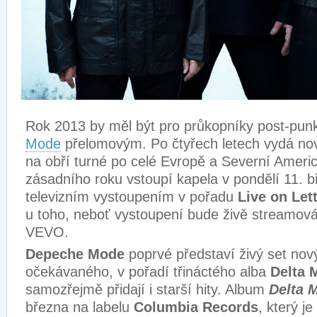
Rok 2013 by měl být pro průkopníky post-pun
Mode
přelomovým. Po čtyřech letech vydá no
na obří turné po celé Evropě a Severní Ameri
zásadního roku vstoupí kapela v pondělí 11. 
televizním vystoupením v pořadu
Live on Let
u toho, neboť vystoupení bude živě streamo
VEVO.
Depeche Mode
poprvé představí živý set nov
očekávaného, v pořadí třináctého alba
Delta 
samozřejmě přidají i starší hity. Album
Delta 
března na labelu
Columbia Records
, který j