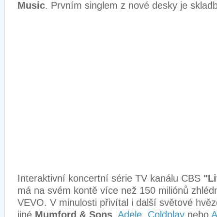
Music
. Prvním singlem z nové desky je skla
Interaktivní koncertní série TV kanálu CBS
"L
má na svém kontě více než 150 miliónů zhlé
VEVO. V minulosti přivítal i další světové hvě
jiné
Mumford & Sons
,
Adele
,
Coldplay
nebo
A