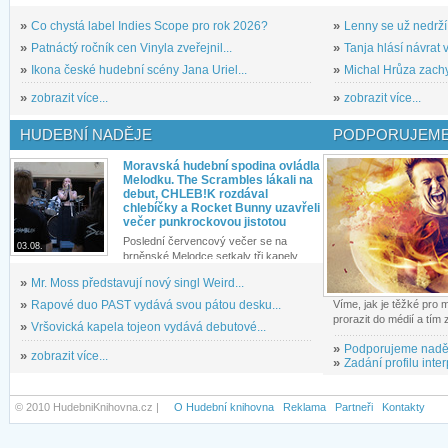
»
Co chystá label Indies Scope pro rok 2026?
»
Lenny se už nedrží
»
Patnáctý ročník cen Vinyla zveřejnil...
»
Tanja hlásí návrat v
»
Ikona české hudební scény Jana Uriel...
»
Michal Hrůza zachyc
»
zobrazit více...
»
zobrazit více...
HUDEBNÍ NADĚJE
PODPORUJEME
Moravská hudební spodina ovládla
Melodku. The Scrambles lákali na
debut, CHLEB!K rozdával
chlebíčky a Rocket Bunny uzavřeli
večer punkrockovou jistotou
Poslední červencový večer se na
03.08.
brněnské Melodce setkaly tři kapely...
»
Mr. Moss představují nový singl Weird...
»
Rapové duo PAST vydává svou pátou desku...
Víme, jak je těžké pro
prorazit do médií a tím
»
Vršovická kapela tojeon vydává debutové...
»
Podporujeme nadě
»
zobrazit více...
»
Zadání profilu inter
© 2010 HudebniKnihovna.cz |
O Hudební knihovna
Reklama
Partneři
Kontakty