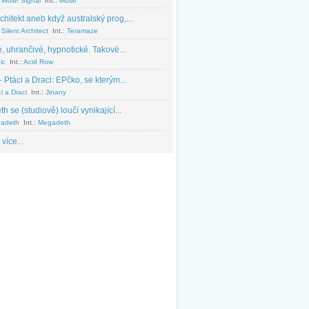
 Wow! Signal
Int.:
Muse
chitekt aneb když australský prog,...
Silent Architect
Int.:
Teramaze
, uhrančivé, hypnotické. Takové...
ic
Int.:
Acid Row
 Ptáci a Draci: EPčko, se kterým...
i a Draci
Int.:
Jinany
 se (studiově) loučí vynikající...
adeth
Int.:
Megadeth
 více...