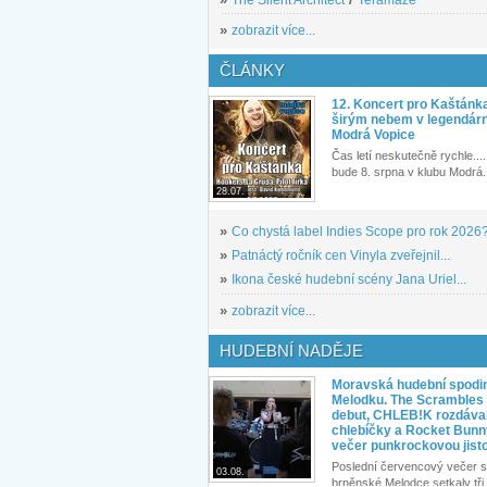
»
zobrazit více...
ČLÁNKY
12. Koncert pro Kaštánk
širým nebem v legendár
Modrá Vopice
Čas letí neskutečně rychle.... 
bude 8. srpna v klubu Modrá.
28.07.
»
Co chystá label Indies Scope pro rok 2026
»
Patnáctý ročník cen Vinyla zveřejnil...
»
Ikona české hudební scény Jana Uriel...
»
zobrazit více...
HUDEBNÍ NADĚJE
Moravská hudební spodin
Melodku. The Scrambles l
debut, CHLEB!K rozdáva
chlebíčky a Rocket Bunn
večer punkrockovou jist
Poslední červencový večer s
03.08.
brněnské Melodce setkaly tři 