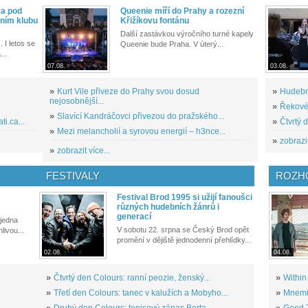
ka pod
Queenie míří do Prahy a rozezní
ním klubu
Křižíkovu fontánu
Další zastávkou výročního turné kapely
. I letos se
Queenie bude Praha. V úterý...
...
07.08.
03.08.
»
Kurt Vile přiveze do Prahy svou dosud
»
Hudební
nejosobnější...
»
Řekové 
»
Slavící Kandráčovci přivezou do pražského...
i.ca...
»
Čtvrtý 
»
Mezi melancholií a syrovou energií – h3nce...
»
zobrazit
»
zobrazit více...
FESTIVALY
ROZH
Festival Brod 1995 si užijí fanoušci
různých hudebních žánrů i
generací
 jedna
V sobotu 22. srpna se Český Brod opět
livou...
promění v dějiště jednodenní přehlídky...
02.08.
04.08.
»
Čtvrtý den Colours: ranní peozie, ženský...
»
Within
»
Třetí den Colours: tanec v kalužích a Mobyho...
»
Mnemic
»
Druhý den Colours: tenisový zápas Berta,...
»
Good T