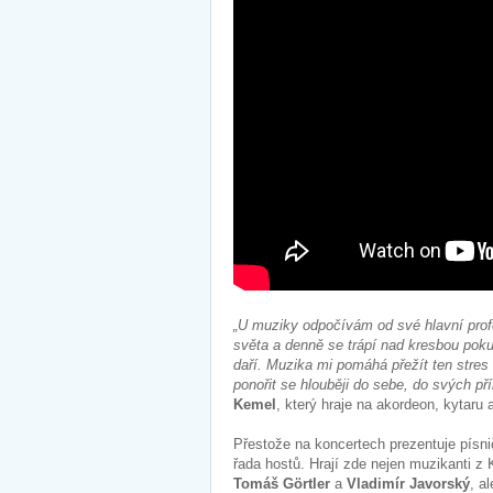
„U muziky odpočívám od své hlavní profe
světa a denně se trápí nad kresbou po
daří. Muzika mi pomáhá přežít ten stres
ponořit se hlouběji do sebe, do svých pří
Kemel
, který hraje na akordeon, kytaru
Přestože na koncertech prezentuje písni
řada hostů. Hrají zde nejen muzikanti z
Tomáš Görtler
a
Vladimír Javorský
, a