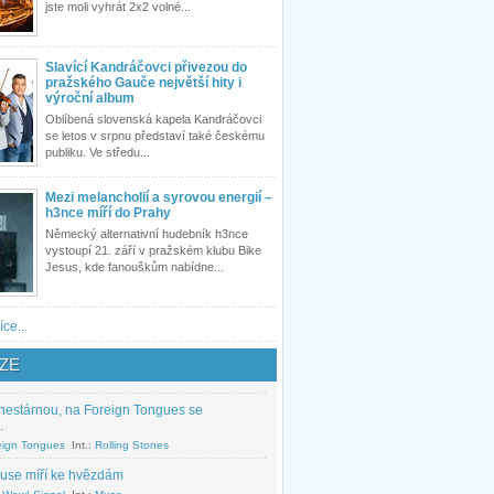
jste moli vyhrát 2x2 volné...
Slavící Kandráčovci přivezou do
pražského Gauče největší hity i
výroční album
Oblíbená slovenská kapela Kandráčovci
se letos v srpnu představí také českému
publiku. Ve středu...
Mezi melancholií a syrovou energií –
h3nce míří do Prahy
Německý alternativní hudebník h3nce
vystoupí 21. září v pražském klubu Bike
Jesus, kde fanouškům nabídne...
íce...
ZE
nestárnou, na Foreign Tongues se
.
eign Tongues
Int.:
Rolling Stones
use míří ke hvězdám