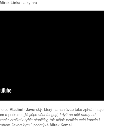
Mirek Linka
na kytaru.
 herec
Vladimír Javorský
, který na nahrávce také zpívá i hraje
ben a perkuse.
„Nejlépe věci fungují, když se dějí samy od
malu vznikaly tyhle písničky, tak nějak vznikla celá kapela i
dimírem Javorským,"
podotýká
Mirek Kemel
.