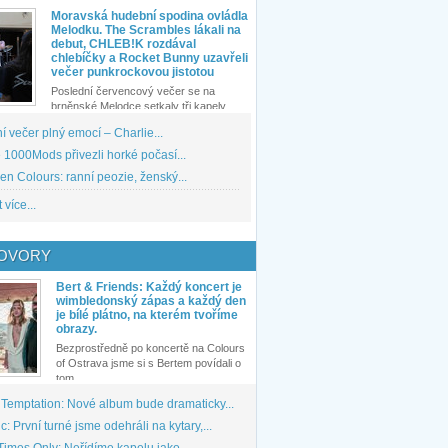
Moravská hudební spodina ovládla
Melodku. The Scrambles lákali na
debut, CHLEB!K rozdával
chlebíčky a Rocket Bunny uzavřeli
večer punkrockovou jistotou
Poslední červencový večer se na
brněnské Melodce setkaly tři kapely...
 večer plný emocí – Charlie...
1000Mods přivezli horké počasí...
den Colours: ranní peozie, ženský...
 více...
OVORY
Bert & Friends: Každý koncert je
wimbledonský zápas a každý den
je bílé plátno, na kterém tvoříme
obrazy.
Bezprostředně po koncertě na Colours
of Ostrava jsme si s Bertem povídali o
tom,...
 Temptation: Nové album bude dramaticky...
: První turné jsme odehráli na kytary,...
imes Only: Neřídíme kapelu jako...