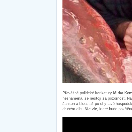
Převážně politické karikatury
Mirka Kem
neznamená, že nestojí za pozornost. Nao
šanson a blues až po chytlavé hospodské
druhém albu
Nic víc
, které bude pokřtě