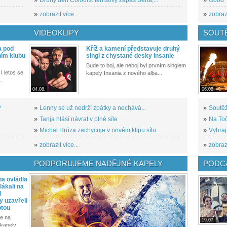
»
zobrazit více...
»
zobrazi
VIDEOKLIPY
SOUT
a pod
Kříž a kamení představuje druhý
ním klubu
singl z chystané desky Insanie
Bude to boj, ale neboj byl prvním singlem
I letos se
kapely Insania z nového alba...
..
04.08.
06.08.
?
»
Lenny se už nedrží zpátky a nechává...
»
Soutěž
»
Tanja hlásí návrat v plné síle
»
Na Toč
»
Michal Hrůza zachycuje v novém klipu sílu...
»
Vyhraj
»
zobrazit více...
»
zobrazi
PODPORUJEME NADĚJNÉ KAPELY
PODCA
a ovládla
ákali na
l
y uzavřeli
otou
e na
19.07.
kapely...