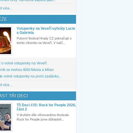
t více...
ĚŽE
Vstupenky na Veveří vyhrály Lucie
a Gabriela
Putovní festival Hrady CZ pokračuje o
tomto víkendu na Veveří. V naší...
 o volné vstupenky na Veveří
ník se mohou těšit Nikola a Milan
te volné vstupenky na první zastávku...
t více...
ST TŘI DECI
Tři Deci #35: Rock for People 2026,
část 2
V druhém díle věnovanému festivalu
Rock for People jsme důkladně...