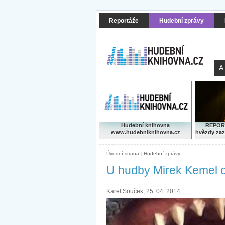
Reportáže
Hudební zprávy
A
Hudební knihovna
REPORT
www.hudebniknihovna.cz
hvězdy zaz
Úvodní strana
|
Hudební zprávy
U hudby Mirek Kemel o
Karel Souček, 25. 04. 2014