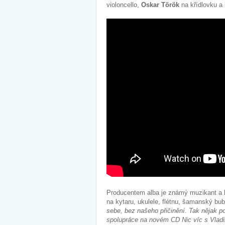
violoncello,
Oskar Török
na křídlovku a
Producentem alba je známý muzikant a
na kytaru, ukulele, flétnu, šamanský bu
sebe, bez našeho přičinění. Tak nějak po
spolupráce na novém CD Nic víc s Vla