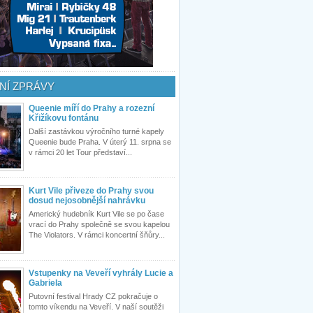
NÍ ZPRÁVY
Queenie míří do Prahy a rozezní
Křižíkovu fontánu
Další zastávkou výročního turné kapely
Queenie bude Praha. V úterý 11. srpna se
v rámci 20 let Tour představí...
Kurt Vile přiveze do Prahy svou
dosud nejosobnější nahrávku
Americký hudebník Kurt Vile se po čase
vrací do Prahy společně se svou kapelou
The Violators. V rámci koncertní šňůry...
Vstupenky na Veveří vyhrály Lucie a
Gabriela
Putovní festival Hrady CZ pokračuje o
tomto víkendu na Veveří. V naší soutěži