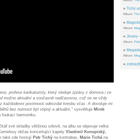
Album:
The
»
Tichý ar
Album:
The 
»
Magické
Album:
Mag
»
Jinany –
Album:
Ptác
»
Megadeth
Album:
Meg
»
zobrazit
se, profese karikaturisty, který sleduje zprávy z domova i ze
kud možno aktuální a současně nadčasovou, což se ne vždy
 z každodenní povinnosti odevzdat kresbu včas. A dovoluje mi
běhů bez nutnosti být vtipný a aktuální,"
vysvětluje
Mirek
 a foukací harmoniku.
čkář své skladby většinou sólově, na albu se objevuje velká
 Kemelovy občas koncertující kapely
Vlastimil Konopiský,
le také zde hostují
Petr Tichý
na kontrabas,
Marie Tichá
na