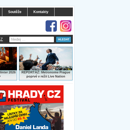
Soutěže
Kontakty
Z
:
Winter 2026
REPORTÁŽ
Metronome Prague
y
poprvé v režii Live Nation