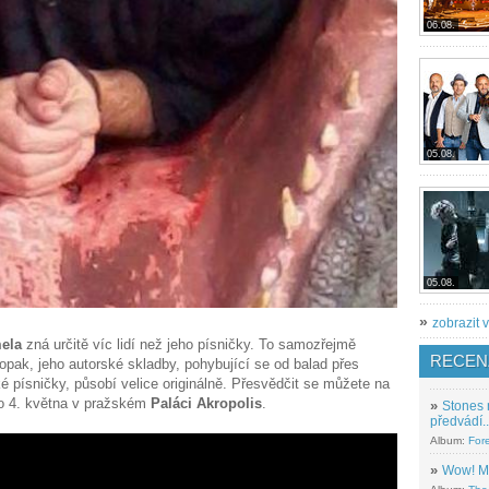
06.08.
05.08.
05.08.
»
zobrazit v
ela
zná určitě víc lidí než jeho písničky. To samozřejmě
RECEN
pak, jeho autorské skladby, pohybující se od balad přes
 písničky, působí velice originálně. Přesvědčit se můžete na
no 4. května v pražském
Paláci Akropolis
.
»
Stones 
předvádí..
Album:
For
»
Wow! M