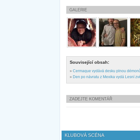
GALERIE
Související obsah:
»
Cermaque vydává desku plnou démon
»
Den po návratu z Mexika vydá Lesní zv
ZADEJTE KOMENTÁŘ
KLUBOVÁ SCÉNA