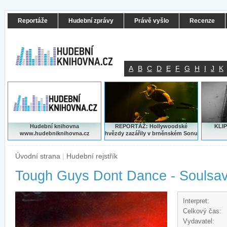
Reportáže
Hudební zprávy
Právě vyšlo
Recenze
A
B
C
D
E
F
G
H
I
J
K
Hudební knihovna
REPORTÁŽ: Hollywoodské
KLIP
www.hudebniknihovna.cz
hvězdy zazářily v brněnském Sonu
Úvodní strana
|
Hudební rejstřík
Tough Guys Dont Dance - Soulsa
Interpret:
Celkový čas:
Vydavatel: