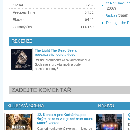
Its Not How Far
Closer
05:52
(2007)
Precious Time
04:31
Broken
(2009)
Blackout
04:11
The Light the 
Celkový čas:
00:40:50
RECENZE
The Light The Dead See a
povznášející očista duše
Britské producentsko-skladatelské duo
Soulsavers pro vás možná bude
neznámou, když...
ZADEJTE KOMENTÁŘ
KLUBOVÁ SCÉNA
NAŽIVO
12. Koncert pro Kaštánka pod
Q
širým nebem v legendárním klubu
K
Modrá Vopice
D
Čas letí neskutečně rychle.... I letos se
Q