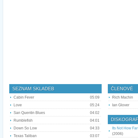
SEZNAM SKLADEB
ČLENOVÉ
Cabin Fever
05:09
Rich Machin
Love
05:24
Ian Glover
San Quentin Blues
04:02
DISKOGRAF
Rumblefish
04:01
Down So Low
04:33
Its Not How Far
(2006)
Texas Taliban
03:07