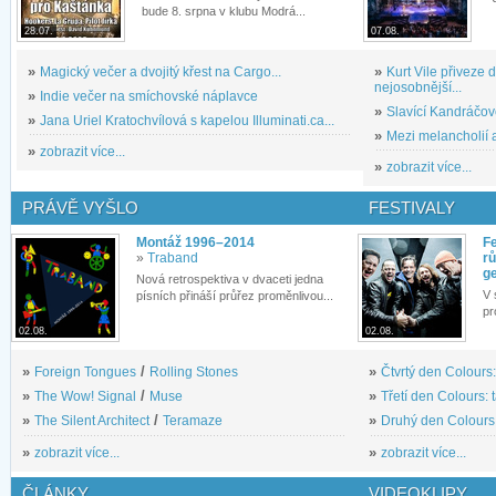
bude 8. srpna v klubu Modrá...
28.07.
07.08.
»
Magický večer a dvojitý křest na Cargo...
»
Kurt Vile přiveze
nejosobnější...
»
Indie večer na smíchovské náplavce
»
Slavící Kandráčov
»
Jana Uriel Kratochvílová s kapelou Illuminati.ca...
»
Mezi melancholií a
»
zobrazit více...
»
zobrazit více...
PRÁVĚ VYŠLO
FESTIVALY
Montáž 1996–2014
Fe
»
Traband
rů
g
Nová retrospektiva v dvaceti jedna
V 
písních přináší průřez proměnlivou...
pr
02.08.
02.08.
»
Foreign Tongues
/
Rolling Stones
»
Čtvrtý den Colours:
»
The Wow! Signal
/
Muse
»
Třetí den Colours: 
»
The Silent Architect
/
Teramaze
»
Druhý den Colours: 
»
zobrazit více...
»
zobrazit více...
ČLÁNKY
VIDEOKLIPY