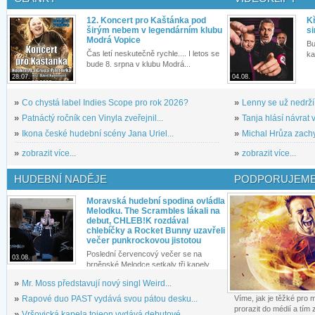
12. Koncert pro Kaštánka pod
Kř
širým nebem v legendárním klubu
si
Modrá Vopice
Bu
Čas letí neskutečně rychle.... I letos se
ka
bude 8. srpna v klubu Modrá...
28.07.
04.08.
»
Co chystá label Indies Scope pro rok 2026?
»
Lenny se už nedrží
»
Patnáctý ročník cen Vinyla zveřejnil...
»
Tanja hlásí návrat v
»
Ikona české hudební scény Jana Uriel...
»
Michal Hrůza zachyc
»
zobrazit více...
»
zobrazit více...
HUDEBNÍ NADĚJE
PODPORUJEME
Moravská hudební spodina ovládla
Melodku. The Scrambles lákali na
debut, CHLEB!K rozdával
chlebíčky a Rocket Bunny uzavřeli
večer punkrockovou jistotou
Poslední červencový večer se na
03.08.
brněnské Melodce setkaly tři kapely...
»
Mr. Moss představují nový singl Weird...
»
Rapové duo PAST vydává svou pátou desku...
Víme, jak je těžké pro
prorazit do médií a tím
»
Vršovická kapela tojeon vydává debutové...