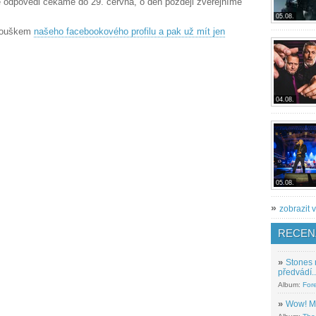
e odpovědi čekáme do 29. června, o den později zveřejníme
05.08.
anouškem
našeho facebookového profilu a pak už mít jen
04.08.
05.08.
»
zobrazit v
RECEN
»
Stones 
předvádí..
Album:
For
»
Wow! M