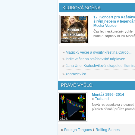
KLUBOVÁ SCÉNA
12. Koncert pro Kaštán
širým nebem v legendár
Modrá Vopice
Čas letí neskutečně rychle...
bude 8. srpna v klubu Modrá
28.07.
»
Magický večer a dvojitý křest na Cargo...
»
Indie večer na smíchovské náplavce
»
Jana Uriel Kratochvílová s kapelou Illuminat
»
zobrazit více...
PRÁVĚ VYŠLO
Montáž 1996–2014
»
Traband
Nová retrospektiva v dvaceti
písních přináší průřez proměn
02.08.
»
Foreign Tongues
/
Rolling Stones