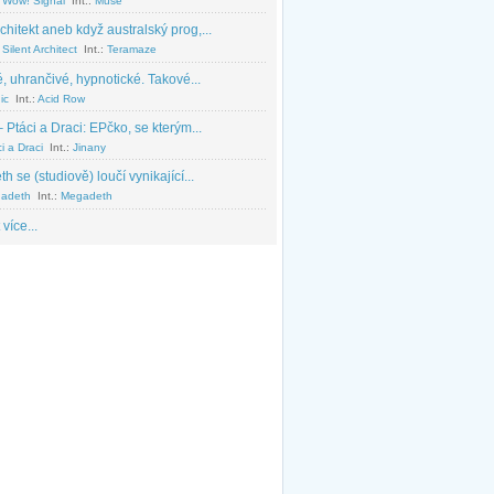
 Wow! Signal
Int.:
Muse
chitekt aneb když australský prog,...
Silent Architect
Int.:
Teramaze
, uhrančivé, hypnotické. Takové...
ic
Int.:
Acid Row
 Ptáci a Draci: EPčko, se kterým...
i a Draci
Int.:
Jinany
 se (studiově) loučí vynikající...
adeth
Int.:
Megadeth
 více...