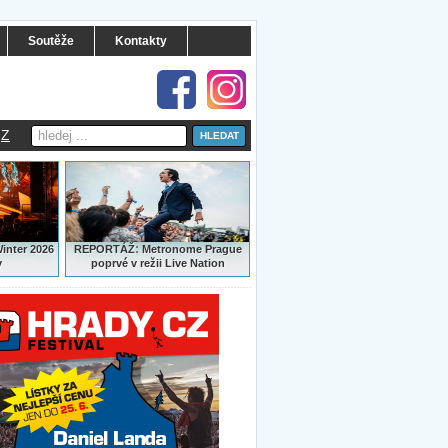
Soutěže
Kontakty
Z
:
Winter 2026
REPORTÁŽ
Metronome Prague
y
poprvé v režii Live Nation