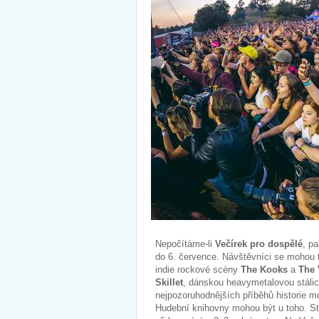
Nepočítáme-li
Večírek pro dospělé
, p
do 6. července. Návštěvníci se mohou t
indie rockové scény
The Kooks
a
The 
Skillet
, dánskou heavymetalovou stáli
nejpozoruhodnějších příběhů historie 
Hudební knihovny mohou být u toho. Sta