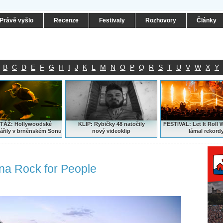
Právě vyšlo
Recenze
Festivaly
Rozhovory
Články
B
C
D
E
F
G
H
I
J
K
L
M
N
O
P
Q
R
S
T
U
V
W
X
Y
ÁŽ: Hollywoodské
KLIP: Rybičky 48 natočily
FESTIVAL:
Let It Roll 
ářily v brněnském Sonu
nový
videoklip
lámal rekord
 na Rock for People