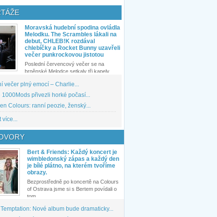
TÁŽE
Moravská hudební spodina ovládla
Melodku. The Scrambles lákali na
debut, CHLEB!K rozdával
chlebíčky a Rocket Bunny uzavřeli
večer punkrockovou jistotou
Poslední červencový večer se na
brněnské Melodce setkaly tři kapely...
 večer plný emocí – Charlie...
1000Mods přivezli horké počasí...
den Colours: ranní peozie, ženský...
 více...
OVORY
Bert & Friends: Každý koncert je
wimbledonský zápas a každý den
je bílé plátno, na kterém tvoříme
obrazy.
Bezprostředně po koncertě na Colours
of Ostrava jsme si s Bertem povídali o
tom,...
 Temptation: Nové album bude dramaticky...