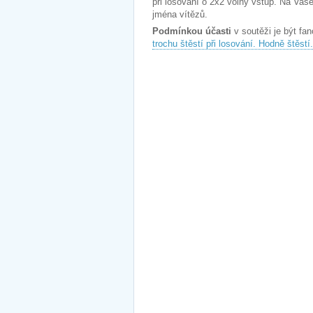
při losování o 2x2 volný vstup. Na Vaš
jména vítězů.
Podmínkou účasti
v soutěži je být f
trochu štěstí při losování. Hodně štěstí.