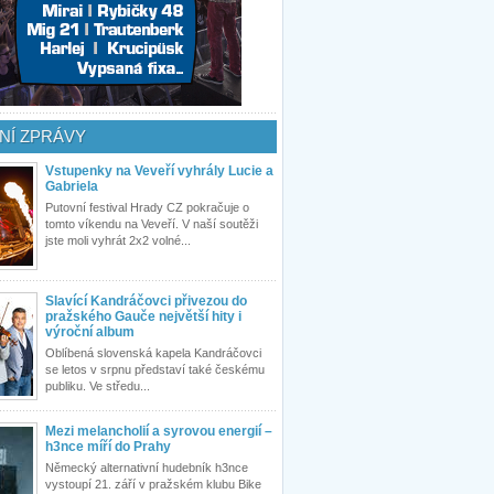
NÍ ZPRÁVY
Vstupenky na Veveří vyhrály Lucie a
Gabriela
Putovní festival Hrady CZ pokračuje o
tomto víkendu na Veveří. V naší soutěži
jste moli vyhrát 2x2 volné...
Slavící Kandráčovci přivezou do
pražského Gauče největší hity i
výroční album
Oblíbená slovenská kapela Kandráčovci
se letos v srpnu představí také českému
publiku. Ve středu...
Mezi melancholií a syrovou energií –
h3nce míří do Prahy
Německý alternativní hudebník h3nce
vystoupí 21. září v pražském klubu Bike