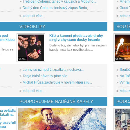
»
Třetí den Colours: tanec v kalužích a Mobyho...
»
Mnemic
»
Druhý den Colours: tenisový zápas Berta,...
»
Good T
»
zobrazit více...
»
zobrazi
VIDEOKLIPY
SOUT
a pod
Kříž a kamení představuje druhý
ním klubu
singl z chystané desky Insanie
Bude to boj, ale neboj byl prvním singlem
I letos se
kapely Insania z nového alba...
..
04.08.
06.08.
?
»
Lenny se už nedrží zpátky a nechává...
»
Soutěž
»
Tanja hlásí návrat v plné síle
»
Na Toč
»
Michal Hrůza zachycuje v novém klipu sílu...
»
Vyhraj
»
zobrazit více...
»
zobrazi
PODPORUJEME NADĚJNÉ KAPELY
PODCA
a ovládla
ákali na
l
y uzavřeli
otou