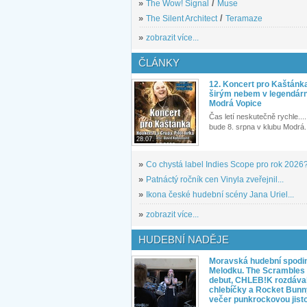
»
The Wow! Signal
/
Muse
»
The Silent Architect
/
Teramaze
»
zobrazit více...
ČLÁNKY
12. Koncert pro Kaštánk
širým nebem v legendár
Modrá Vopice
Čas letí neskutečně rychle.... 
bude 8. srpna v klubu Modrá.
28.07.
»
Co chystá label Indies Scope pro rok 2026
»
Patnáctý ročník cen Vinyla zveřejnil...
»
Ikona české hudební scény Jana Uriel...
»
zobrazit více...
HUDEBNÍ NADĚJE
Moravská hudební spodin
Melodku. The Scrambles l
debut, CHLEB!K rozdáva
chlebíčky a Rocket Bunn
večer punkrockovou jist