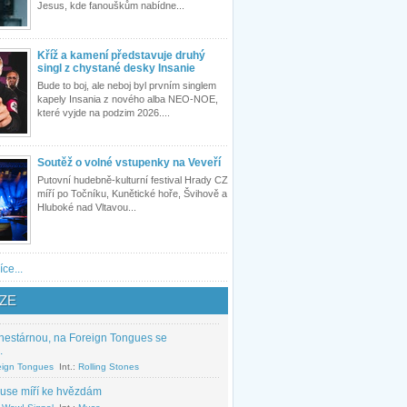
Jesus, kde fanouškům nabídne...
Kříž a kamení představuje druhý
singl z chystané desky Insanie
Bude to boj, ale neboj byl prvním singlem
kapely Insania z nového alba NEO-NOE,
které vyjde na podzim 2026....
Soutěž o volné vstupenky na Veveří
Putovní hudebně-kulturní festival Hrady CZ
míří po Točníku, Kunětické hoře, Švihově a
Hluboké nad Vltavou...
íce...
ZE
nestárnou, na Foreign Tongues se
.
eign Tongues
Int.:
Rolling Stones
use míří ke hvězdám