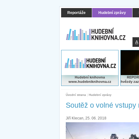
Reportáže
Hudební zprávy
A
Hudební knihovna
REPORT
www.hudebniknihovna.cz
hvězdy zaz
Úvodní strana
|
Hudební zprávy
Soutěž o volné vstupy
Jiří Klecan, 25. 06. 2018