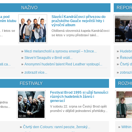
NAŽIVO
REPOR
ka pod
Slavící Kandráčovci přivezou do
ním klubu
pražského Gauče největší hity i
výroční album
. I letos se
Oblíbená slovenská kapela Kandráčovci
...
se letos v srpnu představí také...
05.08.
03.08.
»
Mezi melancholií a syrovou energií – h3nce...
»
Hudební
»
Steve'n'Seagulls v Brně vrátí...
»
Řekové 
i.ca...
»
Anonymní hudební talent Red Leather vystoupí...
»
Čtvrtý 
»
zobrazit více...
»
zobrazit
FESTIVALY
ROZH
Festival Brod 1995 si užijí fanoušci
různých hudebních žánrů i
generací
 jedna
V sobotu 22. srpna se Český Brod opět
livou...
promění v dějiště jednodenní přehlídky...
02.08.
04.08.
»
Čtvrtý den Colours: ranní peozie, ženský...
»
Within