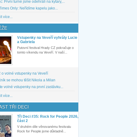
: První turné jsme odehráli na kytary,...
imes Only: Neřídíme kapelu jako...
t více...
ĚŽE
Vstupenky na Veveří vyhrály Lucie
a Gabriela
Putovní festival Hrady CZ pokračuje o
tomto víkendu na Veveří. V naší...
 o volné vstupenky na Veveří
ník se mohou těšit Nikola a Milan
te volné vstupenky na první zastávku...
t více...
ST TŘI DECI
Tři Deci #35: Rock for People 2026,
část 2
V druhém díle věnovanému festivalu
Rock for People jsme důkladně...