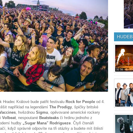
HUDEB
06.08.
ak Hradec Králové bude patřit festivalu
Rock for People
od 4.
05.08.
ěšit například na legendární
The Prodigy
, špičky britské
Vaccines
, hvězdnou
Sigmu
, opěvované americké rockery
ci
Volbeat
, nespoutané
Beatsteaks
či hrdinu jednoho z
moderní hudby
„Sugar Mana" Rodrigueze
. Čtyři čtenáři
čí, když správně odpovíte na tři otázky a budete mít štěstí