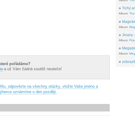
Album:
The
»
Tichý ar
Album:
The 
»
Magické
Album:
Mag
»
Jinany –
Album:
Ptác
»
Megadeth
Album:
Meg
»
zobrazit
, které pořádáme?
ru
a už Vám žádná soutěž neuteče!
filu, odpovězte na všechny otázky, vložte Vaše jméno a
 výherce oznámíme o den později.