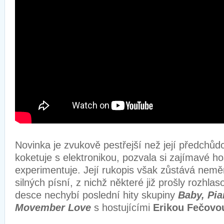
Novinka je zvukově pestřejší než její předchůdc
koketuje s elektronikou, pozvala si zajímavé ho
experimentuje. Její rukopis však zůstává nemě
silných písní, z nichž některé již prošly rozhl
desce nechybí poslední hity skupiny
Baby, Pia
Movember Love
s hostujícími
Erikou Fečovo