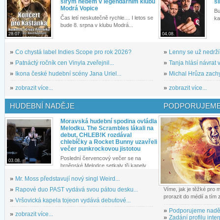
širým nebem v legendárním klubu
si
Modrá Vopice
Bu
Čas letí neskutečně rychle.... I letos se
ka
bude 8. srpna v klubu Modrá...
28.07.
04.08.
»
Co chystá label Indies Scope pro rok 2026?
»
Lenny se už nedrží
»
Patnáctý ročník cen Vinyla zveřejnil...
»
Tanja hlásí návrat v
»
Ikona české hudební scény Jana Uriel...
»
Michal Hrůza zachyc
»
zobrazit více...
»
zobrazit více...
HUDEBNÍ NADĚJE
PODPORUJEME
Moravská hudební spodina ovládla
Melodku. The Scrambles lákali na
debut, CHLEB!K rozdával
chlebíčky a Rocket Bunny uzavřeli
večer punkrockovou jistotou
Poslední červencový večer se na
03.08.
brněnské Melodce setkaly tři kapely...
»
Mr. Moss představují nový singl Weird...
»
Rapové duo PAST vydává svou pátou desku...
Víme, jak je těžké pro
prorazit do médií a tím
»
Vršovická kapela tojeon vydává debutové...
»
Podporujeme nadě
»
zobrazit více...
»
Zadání profilu inter