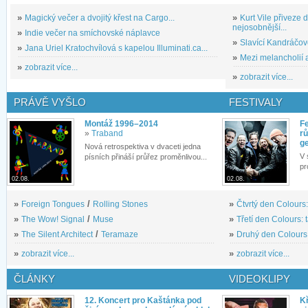
»
Magický večer a dvojitý křest na Cargo...
»
Kurt Vile přiveze
nejosobnější...
»
Indie večer na smíchovské náplavce
»
Slavící Kandráčov
»
Jana Uriel Kratochvílová s kapelou Illuminati.ca...
»
Mezi melancholií a
»
zobrazit více...
»
zobrazit více...
PRÁVĚ VYŠLO
FESTIVALY
Montáž 1996–2014
Fe
»
Traband
rů
g
Nová retrospektiva v dvaceti jedna
V 
písních přináší průřez proměnlivou...
pr
02.08.
02.08.
»
Foreign Tongues
/
Rolling Stones
»
Čtvrtý den Colours:
»
The Wow! Signal
/
Muse
»
Třetí den Colours: 
»
The Silent Architect
/
Teramaze
»
Druhý den Colours: 
»
zobrazit více...
»
zobrazit více...
ČLÁNKY
VIDEOKLIPY
12. Koncert pro Kaštánka pod
Kř