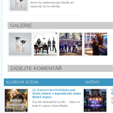
Sorry! by neinformovaný člověk ani
nepoznal, že ho nahrála...
GALERIE
ZADEJTE KOMENTÁŘ
KLUBOVÁ SCÉNA
NAŽIVO
12. Koncert pro Kaštánka pod
Q
širým nebem v legendárním klubu
K
Modrá Vopice
D
Čas letí neskutečně rychle.... I letos se
Q
bude 8. srpna v klubu Modrá...
28.07.
07.08.