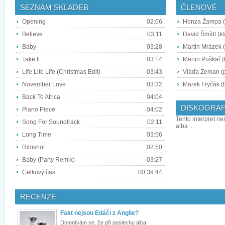
SEZNAM SKLADEB
ČLENOVÉ
Opening
02:06
Honza Žampa (
Believe
03:11
David Šmídt (k
Baby
03:28
Martin Mrázek (
Take It
03:14
Martin Puškař (
Life Life Life (Christmas Edit)
03:43
Vláďa Zeman (
November Love
03:32
Marek Fryčák (b
Back To Africa
04:04
DISKOGRAF
Piano Piece
04:02
Tento interpret ne
Song For Soundtrack
02:11
alba ...
Long Time
03:56
Rimshot
02:50
Baby (Party Remix)
03:27
Celkový čas:
00:39:44
RECENZE
Fakt nejsou Edáči z Anglie?
Domnívám se, že při poslechu alba