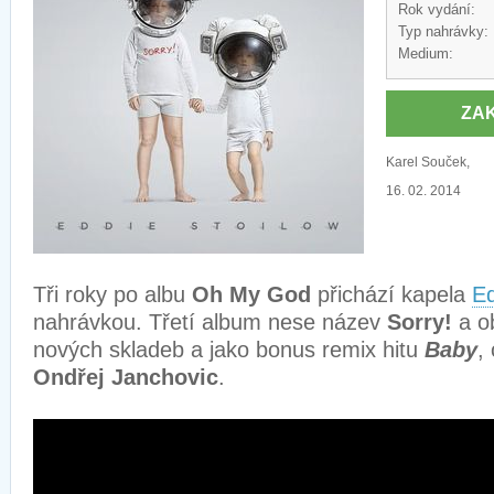
Rok vydání:
Typ nahrávky:
Medium:
ZA
Karel Souček,
16. 02. 2014
Tři roky po albu
Oh My God
přichází kapela
Ed
nahrávkou. Třetí album nese název
Sorry!
a o
nových skladeb a jako bonus remix hitu
Baby
,
Ondřej Janchovic
.