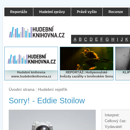
Reportáže
Hudební zprávy
Právě vyšlo
Recenze
A
B
C
D
E
F
G
H
I
J
K
Hudební knihovna
REPORTÁŽ: Hollywoodské
KLIP
www.hudebniknihovna.cz
hvězdy zazářily v brněnském Sonu
Úvodní strana
|
Hudební rejstřík
Sorry! - Eddie Stoilow
Interpret:
Celkový čas:
Vydavatel: