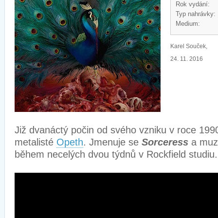
Rok vydání:
Typ nahrávky:
Medium:
Karel Souček,
24. 11. 2016
Již dvanáctý počin od svého vzniku v roce 1990
metalisté
Opeth
. Jmenuje se
Sorceress
a muzi
během necelých dvou týdnů v Rockfield studiu.