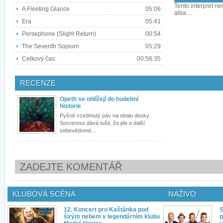
Tento interpret ne
A Fleeting Glance
05:06
alba ...
Era
05:41
Persephone (Slight Return)
00:54
The Seventh Sojourn
05:29
Celkový čas:
00:56:35
RECENZE
Opeth se ohlížejí do hudební
historie
Pyšně vzedmutý páv na obalu desky
Sorceress dává tušit, že jde o další
sebevědomé...
ZADEJTE KOMENTÁŘ
KLUBOVÁ SCÉNA
NAŽIVO
12. Koncert pro Kaštánka pod
S
širým nebem v legendárním klubu
p