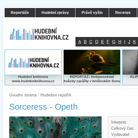
Reportáže
Hudební zprávy
Právě vyšlo
Recenze
A
B
C
D
E
F
G
H
I
J
K
Hudební knihovna
REPORTÁŽ: Hollywoodské
KLIP
www.hudebniknihovna.cz
hvězdy zazářily v brněnském Sonu
Úvodní strana
|
Hudební rejstřík
Sorceress - Opeth
Interpret:
Celkový čas:
Vydavatel: