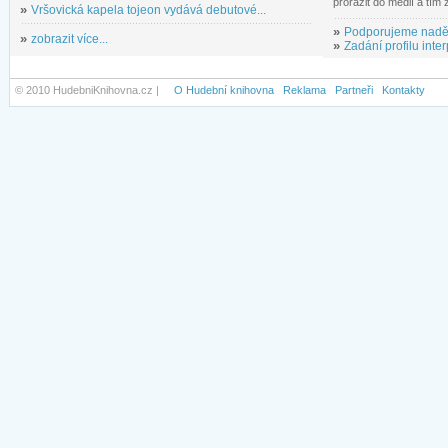
prorazit do médií a tím
»
Vršovická kapela tojeon vydává debutové...
»
Podporujeme nadě
»
zobrazit více...
»
Zadání profilu inter
© 2010 HudebniKnihovna.cz |
O Hudební knihovna
Reklama
Partneři
Kontakty