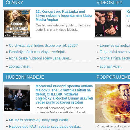
ČLÁNKY
VIDEOKLIPY
12. Koncert pro Kaštánka pod
Kř
širým nebem v legendárním klubu
si
Modrá Vopice
Bu
Čas letí neskutečně rychle.... I letos se
ka
bude 8. srpna v klubu Modrá...
28.07.
04.08.
»
Co chystá label Indies Scope pro rok 2026?
»
Lenny se už nedrží
»
Patnáctý ročník cen Vinyla zveřejnil...
»
Tanja hlásí návrat v
»
Ikona české hudební scény Jana Uriel...
»
Michal Hrůza zachyc
»
zobrazit více...
»
zobrazit více...
HUDEBNÍ NADĚJE
PODPORUJEME
Moravská hudební spodina ovládla
Melodku. The Scrambles lákali na
debut, CHLEB!K rozdával
chlebíčky a Rocket Bunny uzavřeli
večer punkrockovou jistotou
Poslední červencový večer se na
03.08.
brněnské Melodce setkaly tři kapely...
»
Mr. Moss představují nový singl Weird...
»
Rapové duo PAST vydává svou pátou desku...
Víme, jak je těžké pro