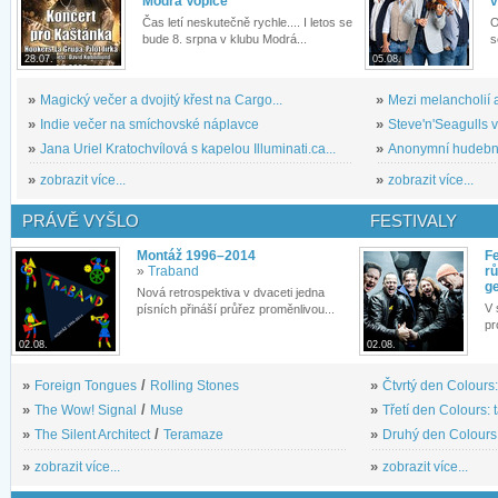
Modrá Vopice
v
Čas letí neskutečně rychle.... I letos se
O
bude 8. srpna v klubu Modrá...
s
28.07.
05.08.
»
Magický večer a dvojitý křest na Cargo...
»
Mezi melancholií a
»
Indie večer na smíchovské náplavce
»
Steve'n'Seagulls v 
»
Jana Uriel Kratochvílová s kapelou Illuminati.ca...
»
Anonymní hudební 
»
zobrazit více...
»
zobrazit více...
PRÁVĚ VYŠLO
FESTIVALY
Montáž 1996–2014
Fe
»
Traband
rů
g
Nová retrospektiva v dvaceti jedna
V 
písních přináší průřez proměnlivou...
pr
02.08.
02.08.
»
Foreign Tongues
/
Rolling Stones
»
Čtvrtý den Colours:
»
The Wow! Signal
/
Muse
»
Třetí den Colours: 
»
The Silent Architect
/
Teramaze
»
Druhý den Colours: 
»
zobrazit více...
»
zobrazit více...