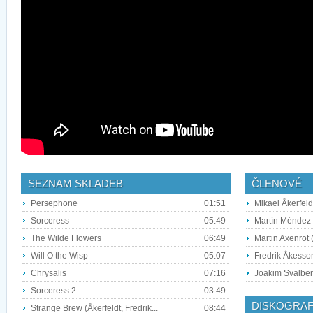
SEZNAM SKLADEB
ČLENOVÉ
Persephone
01:51
Mikael Åkerfeld
Sorceress
05:49
Martín Méndez 
The Wilde Flowers
06:49
Martin Axenrot (
Will O the Wisp
05:07
Fredrik Åkesson
Chrysalis
07:16
Joakim Svalber
Sorceress 2
03:49
DISKOGRAF
Strange Brew (Åkerfeldt, Fredrik...
08:44