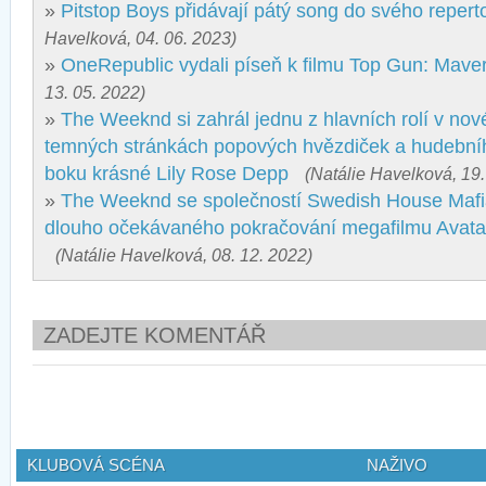
»
Pitstop Boys přidávají pátý song do svého repert
Havelková, 04. 06. 2023)
»
OneRepublic vydali píseň k filmu Top Gun: Maver
13. 05. 2022)
»
The Weeknd si zahrál jednu z hlavních rolí v nové
temných stránkách popových hvězdiček a hudební
boku krásné Lily Rose Depp
(Natálie Havelková, 19.
»
The Weeknd se společností Swedish House Mafia
dlouho očekávaného pokračování megafilmu Avata
(Natálie Havelková, 08. 12. 2022)
ZADEJTE KOMENTÁŘ
KLUBOVÁ SCÉNA
NAŽIVO