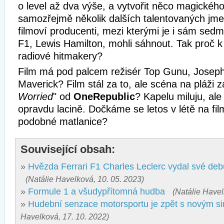
o level až dva výše, a vytvořit něco magickéh
samozřejmě několik dalších talentovaných jme
filmoví producenti, mezi kterými je i sám se
F1, Lewis Hamilton, mohli sáhnout. Tak proč k 
radiové hitmakery?
Film má pod palcem režisér Top Gunu, Joseph
Maverick? Film stál za to, ale scéna na pláži 
Worried
" od
OneRepublic
? Kapelu miluju, ale
opravdu lacině. Dočkáme se letos v létě na fi
podobné matlanice?
Související obsah:
»
Hvězda Ferrari F1 Charles Leclerc vydal své de
(Natálie Havelková, 10. 05. 2023)
»
Formule 1 a všudypřítomná hudba
(Natálie Havel
»
Hudební senzace motorsportu je zpět s novým si
Havelková, 17. 10. 2022)