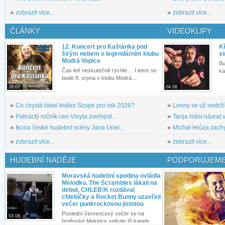
»
zobrazit více...
»
zobrazit více...
ČLÁNKY
VIDEOKLIPY
12. Koncert pro Kaštánka pod
Kř
širým nebem v legendárním klubu
si
Modrá Vopice
Bu
Čas letí neskutečně rychle.... I letos se
ka
bude 8. srpna v klubu Modrá...
28.07.
04.08.
»
Co chystá label Indies Scope pro rok 2026?
»
Lenny se už nedrží
»
Patnáctý ročník cen Vinyla zveřejnil...
»
Tanja hlásí návrat v
»
Ikona české hudební scény Jana Uriel...
»
Michal Hrůza zachyc
»
zobrazit více...
»
zobrazit více...
HUDEBNÍ NADĚJE
PODPORUJEME
Moravská hudební spodina ovládla
Melodku. The Scrambles lákali na
debut, CHLEB!K rozdával
chlebíčky a Rocket Bunny uzavřeli
večer punkrockovou jistotou
Poslední červencový večer se na
03.08.
brněnské Melodce setkaly tři kapely...