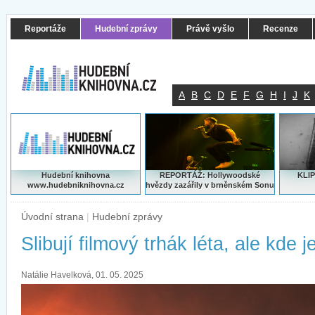
Reportáže
Hudební zprávy
Právě vyšlo
Recenze
A
B
C
D
E
F
G
H
I
J
K
Hudební knihovna
REPORTÁŽ: Hollywoodské
KLIP
www.hudebniknihovna.cz
hvězdy zazářily v brněnském Sonu
Úvodní strana
|
Hudební zprávy
Slibují filmový trhák léta, ale kde je
Natálie Havelková, 01. 05. 2025