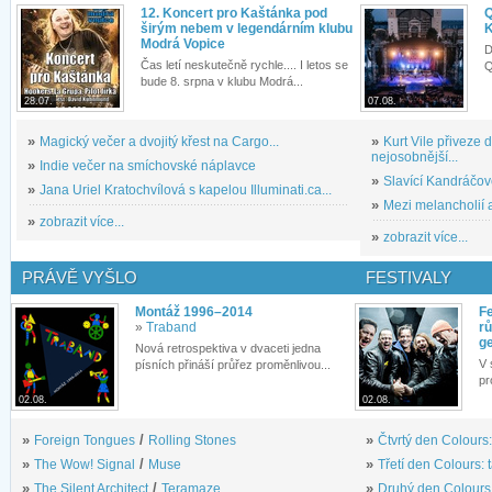
12. Koncert pro Kaštánka pod
Q
širým nebem v legendárním klubu
K
Modrá Vopice
D
Čas letí neskutečně rychle.... I letos se
Q
bude 8. srpna v klubu Modrá...
28.07.
07.08.
»
Magický večer a dvojitý křest na Cargo...
»
Kurt Vile přiveze
nejosobnější...
»
Indie večer na smíchovské náplavce
»
Slavící Kandráčov
»
Jana Uriel Kratochvílová s kapelou Illuminati.ca...
»
Mezi melancholií a
»
zobrazit více...
»
zobrazit více...
PRÁVĚ VYŠLO
FESTIVALY
Montáž 1996–2014
Fe
»
Traband
rů
g
Nová retrospektiva v dvaceti jedna
V 
písních přináší průřez proměnlivou...
pr
02.08.
02.08.
»
Foreign Tongues
/
Rolling Stones
»
Čtvrtý den Colours:
»
The Wow! Signal
/
Muse
»
Třetí den Colours: 
»
The Silent Architect
/
Teramaze
»
Druhý den Colours: 