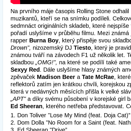
Na prvního máje časopis Rolling Stone odhalil 
muzikantů, kteří se na snímku podíleli. Celkov
sedmnáct originálních skladeb, které nejspíš
pořadí uslyšíme v průběhu filmu. Mezi známá j
rapper
Burna Boy
, který přispěje svou skladb
Drown",
nizozemský DJ
Tiesto
, který je prav
známou tváří na závodech F1 už několik let. T
skladbou
„OMG!",
na které se podílí také ame
Sexyy Red
. Dále uslyšíme hlasy známých am
zpěvaček
Madison Beer
a
Tate McRae
, kter
reflektorů zatím jen krátkou chvíli, korejskou
která v nedávných měsících přišla k velké slá
„APT"
a díky svému působení v korejské girl 
Ed Sheeran
, kterého netřeba představovat. 
1. Don Toliver "Lose My Mind (feat. Doja Cat)”
2. Dom Dolla "No Room for a Saint (feat. Nath
3. Ed Sheeran "Drive”