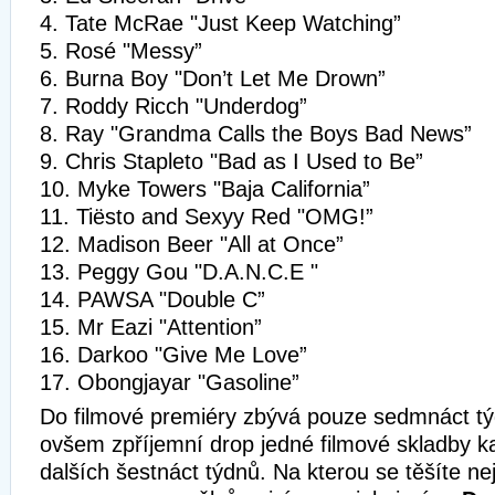
4. Tate McRae "Just Keep Watching”
5. Rosé "Messy”
6. Burna Boy "Don’t Let Me Drown”
7. Roddy Ricch "Underdog”
8. Ray "Grandma Calls the Boys Bad News”
9. Chris Stapleto "Bad as I Used to Be”
10. Myke Towers "Baja California”
11. Tiësto and Sexyy Red "OMG!”
12. Madison Beer "All at Once”
13. Peggy Gou "D.A.N.C.E "
14. PAWSA "Double C”
15. Mr Eazi "Attention”
16. Darkoo "Give Me Love”
17. Obongjayar "Gasoline”
Do filmové premiéry zbývá pouze sedmnáct t
ovšem zpříjemní drop jedné filmové skladby k
dalších šestnáct týdnů. Na kterou se těšíte ne