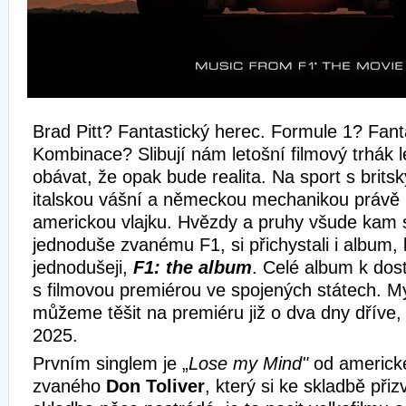
Brad Pitt? Fantastický herec. Formule 1? Fanta
Kombinace? Slibují nám letošní filmový trhák 
obávat, že opak bude realita. Na sport s brit
italskou vášní a německou mechanikou právě 
americkou vlajku. Hvězdy a pruhy všude kam s
jednoduše zvanému F1, si přichystali i album, k
jednodušeji,
F1: the album
. Celé album k dos
s filmovou premiérou ve spojených státech. 
můžeme těšit na premiéru již o dva dny dříve,
2025.
Prvním singlem je „
Lose my Mind"
od americk
zvaného
Don Toliver
, který si ke skladbě přiz