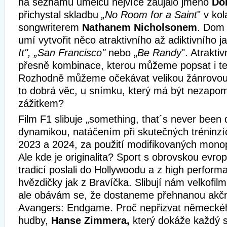
na seznamu umělců nejvíce zaujalo jméno
Do
přichystal skladbu
„No Room for a Saint
" v ko
songwriterem
Nathanem Nicholsonem
. Dom
umí vytvořit něco atraktivního až adiktivního j
It", „San Francisco"
nebo „
Be Randy
". Atraktiv
přesně kombinace, kterou můžeme popsat i te
Rozhodně můžeme očekávat velikou žánrovou r
to dobrá věc, u snímku, který má být nezap
zážitkem?
Film F1 slibuje „something, that´s never been
dynamikou, natáčením při skutečných tréninzí
2023 a 2024, za použití modifikovaných mono
Ale kde je originalita? Sport s obrovskou evrop
tradicí poslali do Hollywoodu a z high performa
hvězdičky jak z Bravíčka. Slibují nám velkofil
ale obávám se, že dostaneme přehnanou akč
Avangers: Endgame. Proč nepřizvat německéh
hudby,
Hanse Zimmera,
který dokáže každý 