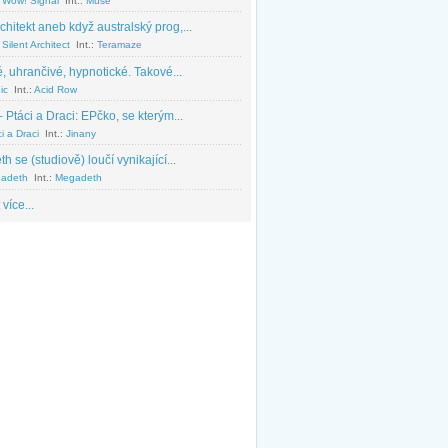
 Wow! Signal
Int.:
Muse
chitekt aneb když australský prog,...
Silent Architect
Int.:
Teramaze
, uhrančivé, hypnotické. Takové...
ic
Int.:
Acid Row
 Ptáci a Draci: EPčko, se kterým...
i a Draci
Int.:
Jinany
 se (studiově) loučí vynikající...
adeth
Int.:
Megadeth
 více...