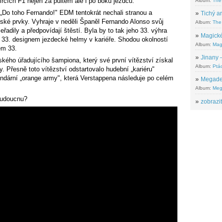
írcích F1 nejen za pultem ale i po boku jezdců.
Album:
The
 „Do toho Fernando!" EDM tentokrát nechali stranou a
»
Tichý ar
lské prvky. Vyhraje v neděli Španěl Fernando Alonso svůj
Album:
The 
adily a předpovídají štěstí. Byla by to tak jeho 33. výhra
»
Magické
s 33. designem jezdecké helmy v kariéře. Shodou okolností
Album:
Mag
em 33.
»
Jinany –
kého úřadujícího šampiona, který své první vítězství získal
Album:
Ptác
y. Přesně toto vítězství odstartovalo hudební „kariéru"
endární „orange army", která Verstappena následuje po celém
»
Megadeth
Album:
Meg
budoucnu?
»
zobrazit