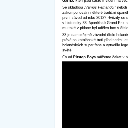
Garrix
,
kteří jsou často k vidění na več
Se skladbou „
Vamos Fernando!"
neboli
zakomponovali i některé tradiční španě
první závod od roku 2012? Hvězdy se seř
v historicky 33. španělské Grand Prix 
mu také v pitlane byl udělen box s čísl
33 je samozřejmě závodní číslo holands
právě na katalánské trati před sedmi let
holandských super fans a vytvořilo leg
světě.
Co od
Pitstop Boys
můžeme čekat v 