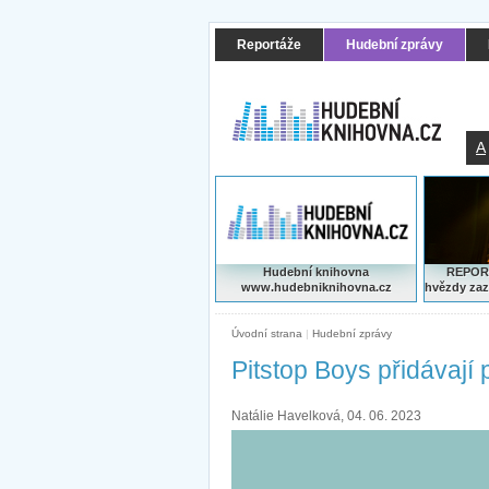
Reportáže
Hudební zprávy
A
Hudební knihovna
REPORT
www.hudebniknihovna.cz
hvězdy zaz
Úvodní strana
|
Hudební zprávy
Pitstop Boys přidávají
Natálie Havelková, 04. 06. 2023