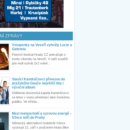
NÍ ZPRÁVY
Vstupenky na Veveří vyhrály Lucie a
Gabriela
Putovní festival Hrady CZ pokračuje o
tomto víkendu na Veveří. V naší soutěži
jste moli vyhrát 2x2 volné...
Slavící Kandráčovci přivezou do
pražského Gauče největší hity i
výroční album
Oblíbená slovenská kapela Kandráčovci
se letos v srpnu představí také českému
publiku. Ve středu...
Mezi melancholií a syrovou energií –
h3nce míří do Prahy
Německý alternativní hudebník h3nce
vystoupí 21. září v pražském klubu Bike