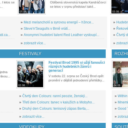
. I letos se
Oblíbená slovenská kapela Kandráčovci
...
se letos v srpnu představí také...
05.08.
03.08.
»
Mezi melancholií a syrovou energií – h3nce...
»
Hudební
»
Steve'n'Seagulls v Brně vrátí...
»
Řekové 
i.ca...
»
Anonymní hudební talent Red Leather vystoupí...
»
Čtvrtý 
»
zobrazit více...
»
zobrazit
FESTIVALY
ROZH
Festival Brod 1995 si užijí fanoušci
různých hudebních žánrů i
generací
 jedna
V sobotu 22. srpna se Český Brod opět
livou...
promění v dějiště jednodenní přehlídky...
02.08.
04.08.
»
Čtvrtý den Colours: ranní peozie, ženský...
»
Within
»
Třetí den Colours: tanec v kalužích a Mobyho...
»
Mnemic
»
Druhý den Colours: tenisový zápas Berta,...
»
Good T
»
zobrazit více...
»
zobrazi
VIDEOKLIPY
SOUT