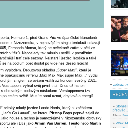
05.08.
portu, Formule 1, před Grand Prix ve španělské Barceloně
04.08.
vodem z Nizozemska, v nejnovějším singlu tentokrát oslavují
005, Fernanda Alonsa, který se nečekaně zatím v pěti ze
pních vítězů. Naposledy tak minulou neděli v prestižním
ročnější trať celé sezóny. Nejstarší jezdec letoška a také
ů se na podium opět dostal po více než deseti letech!
átým výplodem. Debutovou skladbu
„Super Max"
, která je
05.08.
ě opakujícímu refrénu „Max Max Max super Max…" vydali
ým druhým singlem se ovšem vrátili až koncem sezóny 2021,
»
zobrazit v
erstappen, vyhrál svůj první titul. Dnes už historii
titul s obrovským bodovým náskokem. Verstappenova tzv.
RECEN
h po celém světě. Musíte sami uznat, chytlavá a energií
»
Stones 
tří britský mladý jezdec Lando Norris, který si začátkem
předvádí..
 „Le
t´s Go Lando
!", se kterou
Pitstop Boys
poprvé zajeli do
Album:
For
a jako house a techno je samozřejmě v Nizozemsku obrovsky
»
Wow! M
sportu ale i DJs jako
Armin Van Burren, Tiesto
nebo
Martin