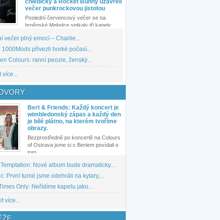
chlebíčky a Rocket Bunny uzavřeli
večer punkrockovou jistotou
Poslední červencový večer se na
brněnské Melodce setkaly tři kapely...
 večer plný emocí – Charlie...
1000Mods přivezli horké počasí...
den Colours: ranní peozie, ženský...
 více...
OVORY
Bert & Friends: Každý koncert je
wimbledonský zápas a každý den
je bílé plátno, na kterém tvoříme
obrazy.
Bezprostředně po koncertě na Colours
of Ostrava jsme si s Bertem povídali o
tom,...
 Temptation: Nové album bude dramaticky...
: První turné jsme odehráli na kytary,...
imes Only: Neřídíme kapelu jako...
t více...
ĚŽE