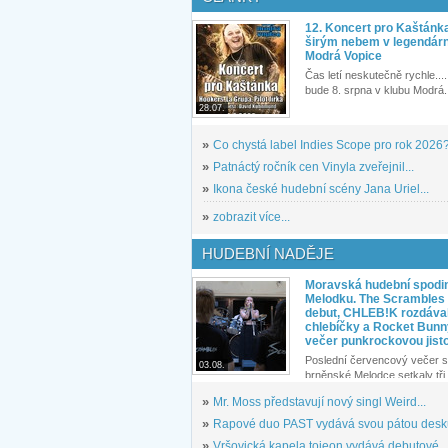
12. Koncert pro Kaštánk
širým nebem v legendár
Modrá Vopice
Čas letí neskutečně rychle.... 
bude 8. srpna v klubu Modrá.
28.07.
»
Co chystá label Indies Scope pro rok 2026
»
Patnáctý ročník cen Vinyla zveřejnil...
»
Ikona české hudební scény Jana Uriel...
»
zobrazit více...
HUDEBNÍ NADĚJE
Moravská hudební spodin
Melodku. The Scrambles l
debut, CHLEB!K rozdáva
chlebíčky a Rocket Bunn
večer punkrockovou jist
Poslední červencový večer s
03.08.
brněnské Melodce setkaly tři 
»
Mr. Moss představují nový singl Weird...
»
Rapové duo PAST vydává svou pátou desku
»
Vršovická kapela tojeon vydává debutové...