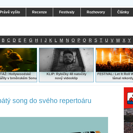
Právě vyšlo
Recenze
Festivaly
Rozhovory
Články
B
C
D
E
F
G
H
I
J
K
L
M
N
O
P
Q
R
S
T
U
V
W
X
Y
ÁŽ: Hollywoodské
KLIP: Rybičky 48 natočily
FESTIVAL:
Let It Roll 
ářily v brněnském Sonu
nový
videoklip
lámal rekord
 pátý song do svého repertoáru