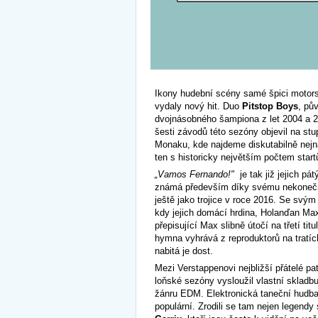
Ikony hudební scény samé špici motors
vydaly nový hit. Duo
Pitstop Boys
, pů
dvojnásobného šampiona z let 2004 a 2
šesti závodů této sezóny objevil na stu
Monaku, kde najdeme diskutabilně nejná
ten s historicky největším počtem start
„Vamos Fernando!"
je tak již jejich p
známá především díky svému nekonečn
ještě jako trojice v roce 2016. Se sv
kdy jejich domácí hrdina, Holanďan Max V
přepisující Max slibně útočí na třetí 
hymna vyhrává z reproduktorů na tratíc
nabitá je dost.
Mezi Verstappenovi nejbližší přátelé pa
loňské sezóny vysloužil vlastní skladbu
žánru EDM. Elektronická taneční hudb
populární. Zrodili se tam nejen legendy 