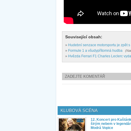
Související obsah:
»
Hudební senzace motorsportu je zpět s
»
Formule 1 a všudypřítomná hudba
(Nat
»
Hvězda Ferrari F1 Charles Leclerc vyd
ZADEJTE KOMENTÁŘ
KLUBOVÁ SCÉNA
12. Koncert pro Kaštán
širým nebem v legendár
Modrá Vopice