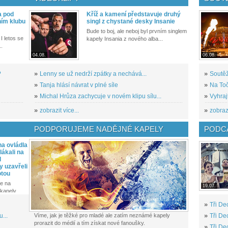
a pod
Kříž a kamení představuje druhý
ním klubu
singl z chystané desky Insanie
Bude to boj, ale neboj byl prvním singlem
I letos se
kapely Insania z nového alba...
..
04.08.
06.08.
?
»
Lenny se už nedrží zpátky a nechává...
»
Soutěž
»
Tanja hlásí návrat v plné síle
»
Na Toč
»
Michal Hrůza zachycuje v novém klipu sílu...
»
Vyhraj
»
zobrazit více...
»
zobrazi
PODPORUJEME NADĚJNÉ KAPELY
PODCA
a ovládla
ákali na
l
y uzavřeli
otou
e na
19.07.
kapely...
»
Tři De
...
Víme, jak je těžké pro mladé ale zatím neznámé kapely
»
Tři De
prorazit do médií a tím získat nové fanoušky.
»
Tři De