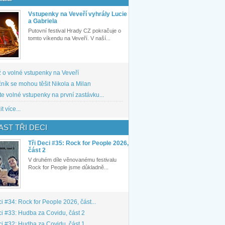
Vstupenky na Veveří vyhrály Lucie
a Gabriela
Putovní festival Hrady CZ pokračuje o
tomto víkendu na Veveří. V naší...
 o volné vstupenky na Veveří
ník se mohou těšit Nikola a Milan
te volné vstupenky na první zastávku...
t více...
ST TŘI DECI
Tři Deci #35: Rock for People 2026,
část 2
V druhém díle věnovanému festivalu
Rock for People jsme důkladně...
ci #34: Rock for People 2026, část...
ci #33: Hudba za Covidu, část 2
ci #32: Hudba za Covidu, část 1