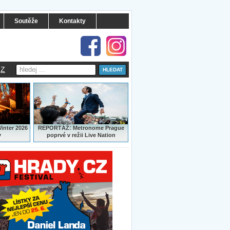
Soutěže
Kontakty
Z
:
Winter 2026
REPORTÁŽ
Metronome Prague
y
poprvé v režii Live Nation