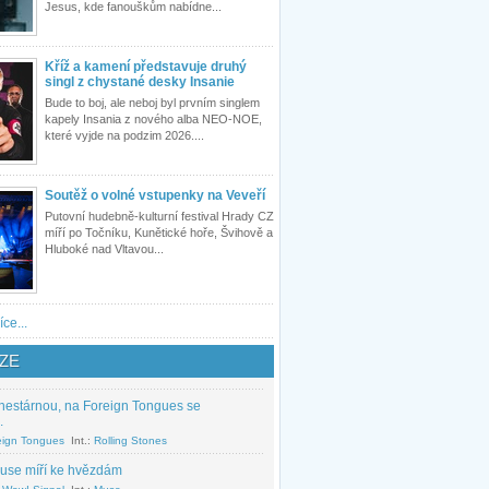
Jesus, kde fanouškům nabídne...
Kříž a kamení představuje druhý
singl z chystané desky Insanie
Bude to boj, ale neboj byl prvním singlem
kapely Insania z nového alba NEO-NOE,
které vyjde na podzim 2026....
Soutěž o volné vstupenky na Veveří
Putovní hudebně-kulturní festival Hrady CZ
míří po Točníku, Kunětické hoře, Švihově a
Hluboké nad Vltavou...
íce...
ZE
nestárnou, na Foreign Tongues se
.
eign Tongues
Int.:
Rolling Stones
use míří ke hvězdám