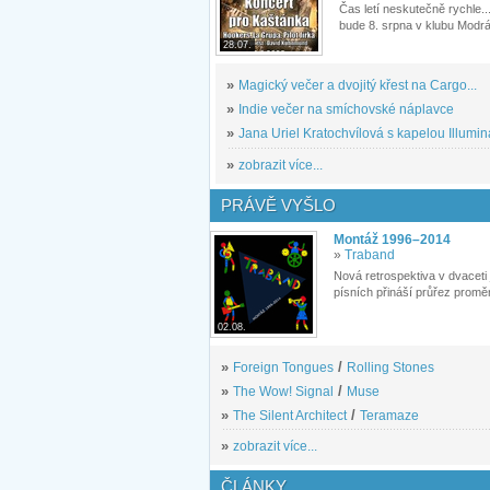
Čas letí neskutečně rychle...
bude 8. srpna v klubu Modrá
28.07.
»
Magický večer a dvojitý křest na Cargo...
»
Indie večer na smíchovské náplavce
»
Jana Uriel Kratochvílová s kapelou Illuminat
»
zobrazit více...
PRÁVĚ VYŠLO
Montáž 1996–2014
»
Traband
Nová retrospektiva v dvaceti
písních přináší průřez proměn
02.08.
»
Foreign Tongues
/
Rolling Stones
»
The Wow! Signal
/
Muse
»
The Silent Architect
/
Teramaze
»
zobrazit více...
ČLÁNKY