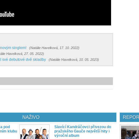
 novým singlem!
(Natálie Havelková, 17. 10. 2022)
álie Havelková, 27. 05. 2022)
al své debutové dvě skladby
(Natálie Havelková, 10. 05. 2023)
NAŽIVO
REPOR
ka pod
Slavící Kandráčovci přivezou do
ním klubu
pražského Gauče největší hity i
výroční album